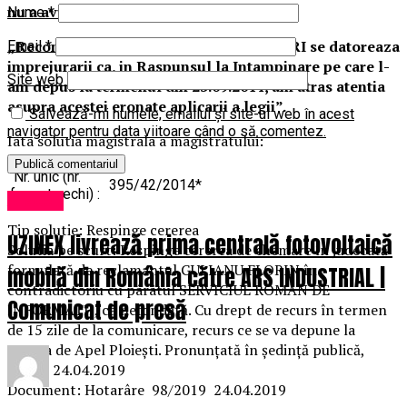
nu a avut loc.
Nume
*
„Reconsiderarea discursului paratului SRI se datoreaza
Email
*
imprejurarii ca, in Raspunsul la Intampinare pe care l-
Site web
am depus la termenul din 25.09.2014, am atras atentia
asupra acestei eronate aplicarii a legii”.
Salvează-mi numele, emailul și site-ul web în acest
navigator pentru data viitoare când o să comentez.
Iata solutia magistrala a magistratului:
Nr. unic (nr.
395/42/2014*
format vechi) :
Afaceri
Tip solutie: Respinge cererea
UZINEX livrează prima centrală fotovoltaică
Solutia pe scurt: Respinge cererea de chemare în judecată
formulată de reclamantul GULIANU FLORIN în
mobilă din România către ARS INDUSTRIAL |
contradictoriu cu pârâtul SERVICIUL ROMÂN DE
Comunicat de presă
INFORMAŢII, ca nefondată. Cu drept de recurs în termen
de 15 zile de la comunicare, recurs ce se va depune la
Curtea de Apel Ploieşti. Pronunţată în şedinţă publică,
astăzi, 24.04.2019
Document: Hotarâre 98/2019 24.04.2019