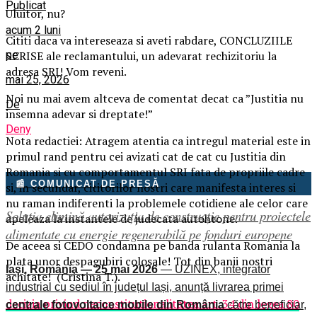
Publicat
Uluitor, nu?
acum 2 luni
Cititi daca va intereseaza si aveti rabdare, CONCLUZIILE
pe
SCRISE ale reclamantului, un adevarat rechizitoriu la
adresa SRI! Vom reveni.
mai 25, 2026
Noi nu mai avem altceva de comentat decat ca ”Justitia nu
De
insemna adevar si dreptate!”
Deny
Nota redactiei: Atragem atentia ca intregul material este in
primul rand pentru cei avizati cat de cat cu Justitia din
Romania si cu comportamentul SRI fata de propriile cadre
📰 COMUNICAT DE PRESĂ
si, in secundar, cititorilor nostri care manifesta interes si
nu raman indiferenti la problemele cotidiene ale celor care
Soluția elimină autorizația de construcție pentru proiectele
apeleaza la instantele de judecata autohtone.
alimentate cu energie regenerabilă pe fonduri europene
De aceea si CEDO condamna pe banda rulanta Romania la
plata unor despagubiri colosale! Tot din banii nostri
Iași, România — 25 mai 2026
— UZINEX, integrator
achitate! (Cristina T.).
industrial cu sediul în județul Iași, anunță livrarea primei
decizia privind neconstitutionalitatea art. 34 din legea 80
centrale fotovoltaice mobile din România
către beneficiar,