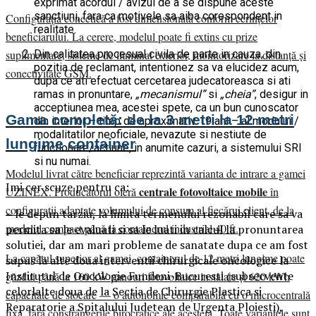
exprimat acordul / avizul de a se dispune aceste
sanctiuni, fara ca motivele sa aiba corespondent in
Configurația conectică a fost dimensionată conform cerințelor
realitate.
beneficiarului. La cerere, modelul poate fi extins cu prize
Din calitatea procesual civila de parte in cauza, din
suplimentare, sisteme de iluminat exterior, monitorizare la distanță și
pozitia de reclamant, intentionez sa va elucidez acum,
conectivitate GSM.
dupa ce ati efectuat cercetarea judecatoreasca si ati
ramas in pronuntare,
„mecanismul”
si
„cheia”
, desigur in
acceptiunea mea, acestei spete, ca un bun cunoscator
Gama completă: de la 3 metri la 12 metri
din interior – timp de aproximativ 19 ani – al modului /
modalitatilor neoficiale, nevazute si nestiute de
lungime container
functionare/actiune, in anumite cazuri, a sistemului SRI
si nu numai.
Modelul livrat către beneficiar reprezintă varianta de intrare a gamei
Imi cer scuze pentru ca:
centrale fotovoltaice mobile
UZINEX. Producătorul oferă
în
configurații adaptate volumului de consum al fiecărui client, de la
– le depun tarziu, la limita termenului rezonabil care sa va
modelul compact până la containerul industrial 40 ft.
permita sa le evaluati si sa le luati in calcul la pronuntarea
solutiei, dar am mari probleme de sanatate dupa ce am fost
La capătul superior al gamei, containerul de 12 metri lungime poate
supus la alte doua interventii chirurgicale oncologice la
Institutul de Oncologie Fundeni-Bucuresti (subsecvente
găzdui până la 160 kW panouri fotovoltaice instalate și 620 kWh
celorlalte doua de la Sectia de Chirurgie Plastica si
capacitate de stocare — o autonomie comparabilă cu o microcentrală
Reparatorie a Spitalului Judetean de Urgenta Ploiesti),
fixă, fără constrângerile birocratice ale acesteia. Toate variantele sunt