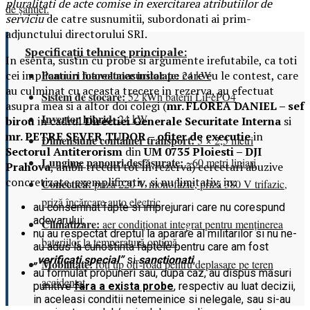
pluralitati de acte comise in exercitarea atributiilor de
de șantier.
serviciu
de catre susnumitii, subordonati ai prim-
adjunctului directorului SRI.
Specificații tehnice principale:
In esenta, sustin cu probe si argumente irefutabile, ca toti
Panouri fotovoltaice instalate:
24 kW
cei implicati in luarea masurilor pe care eu le contest, care
au culminat cu aceasta trecere in rezerva, au efectuat
Sistem de stocare:
52 kWh baterii LiFePO4
asupra mea si a altor doi colegi (
mr. FLOREA DANIEL – sef
Invertor hibrid:
24 kW
birou
in cadrul
Directiei Generale Securitate Interna
si
mr. PETRE SEVER TUDOR – ofiter de executie
in
Dimensiune container transport:
3 × 2,5 metri
Sectorul Antiterorism
din
UM 0735 Ploiesti – DJI
Lungime panouri desfășurate:
~60 metri liniari
Prahova
, ambii trecuti tot in rezerva) cercetari abuzive
concretizate, exemplificativ, si nu limitativ, in:
Conectică:
priză 220 V monofazic, priză 380 V trifazic,
priză încărcare auto electric
au consemnat fapte si imprejurari care nu corespund
adevarului;
Climatizare:
aer condiționat integrat pentru menținerea
nu au respectat dreptul la aparare al militarilor si nu ne-
bateriilor la temperatură optimă
au adus la cunostinta faptele pentru care am fost
„verificati special”
si
sanctionati
;
Mobilitate:
roți tip off-road pentru deplasare pe teren
au formulat propuneri sau, dupa caz, au dispus masuri
accidentat
punitive
fara a exista probe
, respectiv au luat decizii,
in aceleasi conditii netemeinice si nelegale, sau si-au