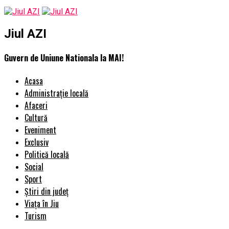
Jiul AZI
Guvern de Uniune Nationala la MAI!
Acasa
Administrație locală
Afaceri
Cultură
Eveniment
Exclusiv
Politică locală
Social
Sport
Știri din județ
Viața în Jiu
Turism