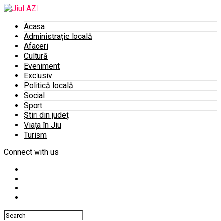
Acasa
Administrație locală
Afaceri
Cultură
Eveniment
Exclusiv
Politică locală
Social
Sport
Știri din județ
Viața în Jiu
Turism
Connect with us