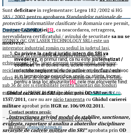
Sunt
deficitare
in reglementare: Legea 182 /2002 si HG
585 / 2002 pentru aprobarea
Standardelor nationale de
protectie a informatiilor clasificate in Romania
care permit,
contrar Constitutiei
[5]
,
ca neacordarea, retragerea,
Despre UZINEX
nerevalidarea certificatului / avizului de securitate
sa nu se
UZINEX (SC GW LASER TECHNOLOGY SRL) este un
motiveze.
integrator industrial român cu sediul în județul Iași,
Cu privire la
cadrul juridic intern din SRI
va
specializat în furnizarea de soluții turnkey pentru
invederez,
in primul rand, ca nu este
sistematizat /
echipamente CNC, laser, energie regenerabilă, ambalare,
codificat
. In al doilea rand, actele normative sunt
reciclare, prelucrarea metalelor și utilaje grele. Compania
redactate neglijent si, nu de putine ori, confuz / echivoc
si in terminologie nejuridica, unele cu stiinta, tocmai
oferă garanție de 60 de luni pe echipamente, suport tehnic
pentru a lasa loc abuzurilor
[6]
, cele mai elocvente fiind:
sub 36 de ore și eligibilitate pentru finanțări din fonduri
europene și PNRR. Mai multe informații la
www.uzinex.ro
.
–
Ghidul carierei in SRI
aprobat prin
OD SRI nr. S /
1357/2011
, care nu are
nicio tangenta
cu
Ghidul carierei
militare
aprobat prin
HGR nr. 106/09.02.2011.
Contact pentru presă:
–
„Instructiunea privind modul de stabilire, sanctionare,
Andrei-Sorin Baciu — Co-fondator UZINEX
evidenta, raportare si analiza a
abaterilor disciplinare
📧 Email:
contact@uzinex.ro
savarsite de cadrele militare din SRI”
aprobata prin
OD