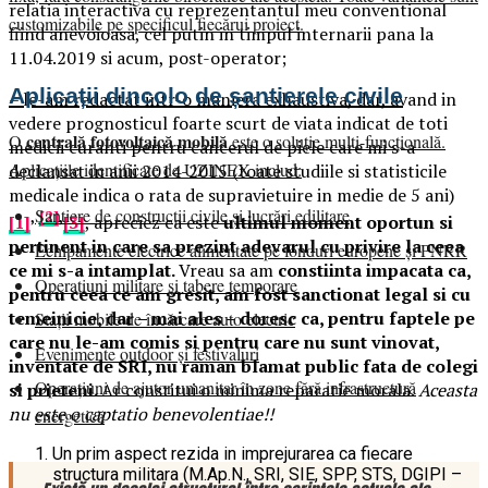
relatia interactiva cu reprezentantul meu conventional
customizabile pe specificul fiecărui proiect.
fiind anevoioasa, cel putin in timpul internarii pana la
11.04.2019 si acum, post-operator;
Aplicații dincolo de șantierele civile
– le-am redactat intr-o maniera exhaustiva, dar, avand in
vedere prognosticul foarte scurt de viata indicat de toti
centrală fotovoltaică mobilă
O
este o soluție multi-funcțională.
medicii curanti pentru cancerul de piele care mi s-a
Aplicațiile identificate de UZINEX includ:
declansat in anii 2014-2015 (toate studiile si statisticile
medicale indica o rata de supravietuire in medie de 5 ani)
Șantiere de construcții civile și lucrări edilitare
,
[2]
,
[1]
[3]
, apreciez ca este
ultimul moment oportun si
pertinent in care sa prezint adevarul cu privire la ceea
Echipamente electrice alimentate pe fonduri europene și PNRR
ce mi s-a intamplat.
Vreau sa am
constiinta impacata ca,
Operațiuni militare și tabere temporare
pentru ceea ce am gresit, am fost sanctionat legal si cu
temeinicie, dar – mai ales – doresc ca, pentru faptele pe
Stații mobile de încărcare auto electric
care nu le-am comis si pentru care nu sunt vinovat,
Evenimente outdoor și festivaluri
inventate de SRI, nu raman blamat public fata de colegi
Operațiuni de ajutor umanitar în zone fără infrastructură
si prieteni.
Ar constitui o minima reparatie morala.
Aceasta
nu este o captatio benevolentiae!!
energetică
Un prim aspect rezida in imprejurarea ca fiecare
structura militara (M.Ap.N., SRI, SIE, SPP, STS, DGIPI –