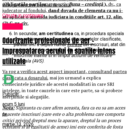
(Obligatiile partilor,
respectiv
Buna – credință
),
dv., ca
adaugă caracter barului de acasă.
judecator al fondului,
dand dovada de clementa ca nu i-
Citeste in continuare
ati aplicat o amenda judiciara in conditiile art. 12, alin.
(2) C. pr. civ.
Exclusiv
In secundar,
am certitudinea
ca, in procedura speciala
Odorizante profesionale de aer –
care reglementeaza regimul documentelor clasificate,
paratul SRI a depus numai
extrase
din inscrisuri, atat din
Improspatarea aerului in spatiile intens
ordinele de director, cat si din diferitele rapoarte
intocmite inainte si in timpul
actiunii de verificare
utilizate
speciala (AVS)
.
Va rog a verifica acest aspect important, consultand partea
clasificata a dosarului
, mai jos urmand a explica
consecintele juridice ale acestei modalitati in care SRI
intelege, in toate cauzele in care este parte, sa-si probeze
Publicat
aserțiunile si alegațiile.
acum 5 luni
Nota:
Siguranta cu care afirm aceasta, fara ca eu sa am acces
la aceste inscrisuri (care este o alta problema care comporta
pe
critici privind dreptul meu la aparare, dreptul la un proces
martie 13, 2026
echitabil si al egalitatii de arme) imi este conferita de fosta