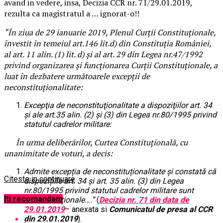
avand in vedere, insa, Decizia CCR nr. 71/29.01.2019,
rezulta ca magistratul a … ignorat-o!!
“În ziua de 29 ianuarie 2019, Plenul Curții Constituționale,
învestit în temeiul art.146 lit.d) din Constituția României,
al art. 11 alin. (1) lit. d) și al art. 29 din Legea nr.47/1992
privind organizarea și funcționarea Curții Constituționale, a
luat în dezbatere următoarele excepții de
neconstituționalitate:
Excepţia de neconstituţionalitate a dispoziţiilor art. 34
şi ale art.35 alin. (2) şi (3) din Legea nr.80/1995 privind
statutul cadrelor militare:
În urma deliberărilor, Curtea Constituțională, cu
unanimitate de voturi, a decis:
Admite excepția de neconstituționalitate și constată că
Citeste in continuare
dispozițiile art. 34 și art. 35 alin. (3) din Legea
nr.80/1995 privind statutul cadrelor militare sunt
Iti recomandam
neconstituționale
….”
(
Decizia nr. 71 din data de
29.01.2019
– anexata si
Comunicatul de presa al CCR
din 29.01.2019
).