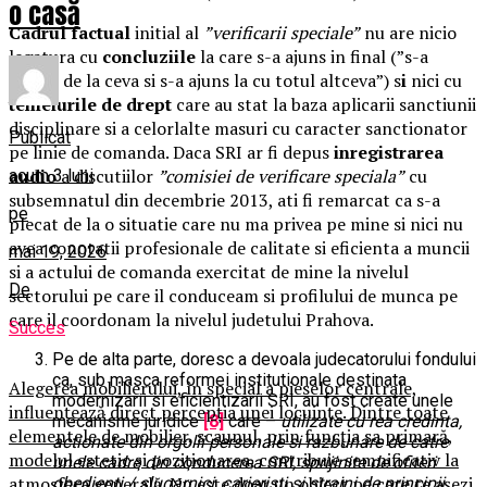
o casă
Cadrul factual
initial al
”verificarii speciale”
nu are nicio
legatura cu
concluziile
la care s-a ajuns in final (”s-a
plecat de la ceva si s-a ajuns la cu totul altceva”) s
i
nici cu
temeiurile de drept
care au stat la baza aplicarii sanctiunii
disciplinare si a celorlalte masuri cu caracter sanctionator
Publicat
pe linie de comanda. Daca SRI ar fi depus
inregistrarea
audio
a discutiilor
”comisiei de verificare speciala”
cu
acum 3 luni
subsemnatul din decembrie 2013, ati fi remarcat ca s-a
pe
plecat de la o situatie care nu ma privea pe mine si nici nu
avea conotatii profesionale de calitate si eficienta a muncii
mai 19, 2026
si a actului de comanda exercitat de mine la nivelul
De
sectorului pe care il conduceam si profilului de munca pe
care il coordonam la nivelul judetului Prahova.
Succes
Pe de alta parte, doresc a devoala judecatorului fondului
ca, sub masca reformei institutionale destinata
Alegerea mobilierului, în special a pieselor centrale,
modernizarii si eficientizarii SRI, au fost create unele
influențează direct percepția unei locuințe. Dintre toate
mecanisme juridice
[8]
care –
utilizate cu rea credinta,
elementele de mobilier, scaunul, prin funcția sa primară,
actionate din orgolii personale si razbunare de catre
modelul estetic și poziționarea, contribuie semnificativ la
unele cadre din conducerea SRI, sprijinite de ofiteri
atmosfera generală. Nu este doar un obiect pe care te așezi,
obedienti / slugarnici, carieristi si straini de principii