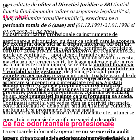
mea calitate de
ofiter al Directiei
Juridice a SRI
(initial
De
functia fiind denumita ”ofiter cu asigurarea legalitatii” si,
AlexandraM
apoi, redenumita ”consilier juridic”), exercitata pe o
perioada totala
de 6 (sase) ani
(01.12.1991-21.01.1996 si
01.07.2002-01.04.2004).
Folositi odorizante profesionale ca instrumente de
gestionare a mirosurilor, nu doar ca solutii care le acopera.
De exemplu, daca SRI ar fi depus, integral,
OD SRI nr.
Mai intai curatati sursa
— gunoiul, scurgerile, textilele si
001010 / 2004
privind
auditul intern
(care reglementeaza
gurile de ventilatie — apoi alegeti formule care fie
si
actiunea de verificarea speciala
), ati fi observat ca acesta,
mascheaza pe termen scurt, fie leaga moleculele de miros
asa cum ii este si denumirea, se refera la
auditul financiar
pentru un control mai indelungat.
Amplasati unitatile in
– contabil si de gestiune,
deci nu are absolut
nicio
zonele cu aer inchis
precum intrarile, toaletele si salile de
legatura cu activitatea informativ-operativa
. Daca
asteptare si incepeti cu o intensitate redusa. Ajustati
auditul intern (organele proprii de control financiar
setarile in functie de dimensiunea incaperii, trafic si fluxul
preventiv, comisiile de inventariere, comisiile de achizitii
de aer, apoi
reumpleti inainte ca performanta sa scada
.
publice etc. etc.) constata nereguli, evenimente
Continuati astfel si veti vedea cum sa potriviti sistemele,
contrainformative, delapidari, situatii financiar contabile
parfumurile si programele fiecarui spatiu.
intocmite necorespunzator ori neintocmite etc., atunci se
constituie o comisie de verificare speciala de
audit
.
Ce fac odorizantele profesionale
La sectoarele informativ operative
nu se exercita audit
Incepe prin a te gandi la
odorizantele profesionale
ca la
intern,
ci
controale tematice
sau
controale de fond
,