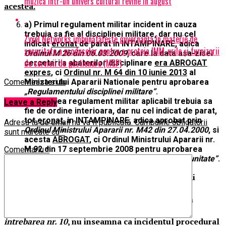
muzica intr-un univers cultural revine in august
acestea.
a) Primul regulament militar incident in cauza
trebuia sa fie al disciplinei militare, dar nu cel
Zyxel Networks îmbunătățește guvernanța în materie de
indicat
eronat
de parat in INTAMPINARE, adica
securitate a produselor pentru a proteja IMM-urile și furnizorii
Ordinul M 26 din 06.03.2009
, care la data asa-zisei
de servicii de gestionare (MSP)
cercetari a abaterilor disciplinare
era ABROGAT
expres
, ci
Ordinul nr. M 64 din 10 iunie 2013
al
Comenteaza si tu
Ministerului Apararii Nationale pentru aprobarea
„Regulamentului disciplinei militare”
.
b) Al doilea regulament militar aplicabil trebuia sa
Leave a Reply
fie de ordine interioara, dar nu cel indicat de parat,
tot
eronat
, in INTAMPINARE, adica aprobat prin
Adresa ta de email nu va fi publicată.
Câmpurile obligatorii
Ordinul Ministrului Apararii nr. M42 din 27.04.2000
, si
sunt marcate cu
*
acesta
ABROGAT
, ci Ordinul Ministrului Apararii nr.
M 92 din 17 septembrie 2008 pentru aprobarea
Comentariu
*
„R.G.-1, Regulamentul de ordine interioara in unitate”
.
Imprejurarea ca, ulterior, paratul SRI nu le-a mai
invocat in Notele de sedinta din 17.11.2014 si in
continuare, iar in Raspunsul la interogatoriu din
11.02.2015 a raspuns evaziv si neconcludent la
intrebarea nr. 10
, nu inseamna ca incidentul procedural