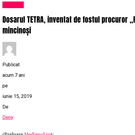
Exclusiv
Dosarul TETRA, inventat de fostul procuror „P
mincinoși
Publicat
acum 7 ani
pe
iunie 15, 2019
De
Deny
(Preluare
Mediasud.ro
):