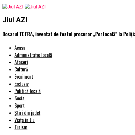
Jiul AZI
Dosarul TETRA, inventat de fostul procuror „Portocală” la Poliția
Acasa
Administrație locală
Afaceri
Cultură
Eveniment
Exclusiv
Politică locală
Social
Sport
Știri din județ
Viața în Jiu
Turism