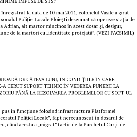
INIME IMPUSE DE STS.”
 înregistrat la data de 10 mai 2011, colonelul Vasile a girat
ersonalul Poliției Locale Ploiești desemnat să opereze stația de
da Adrian, alt martor mincinos în acest dosar și, desigur,
iune de la martori cu „identitate protejată”. (VEZI FACSIMIL)
Ă O PERIOADĂ DE CÂTEVA LUNI, ÎN CONDIȚIILE ÎN CARE
-A CERUT SUPORT TEHNIC ÎN VEDEREA PUNERII LA
OVIZORIU PÂNĂ LA REZOLVAREA PROBLEMELOR CU SOFT-UL
fi pus în funcțiune folosind infrastructura Platformei
ceratul Poliției Locale”, fapt nerecunoscut în dosarul de
u, când acesta a „migrat” tactic de la Parchetul Curții de