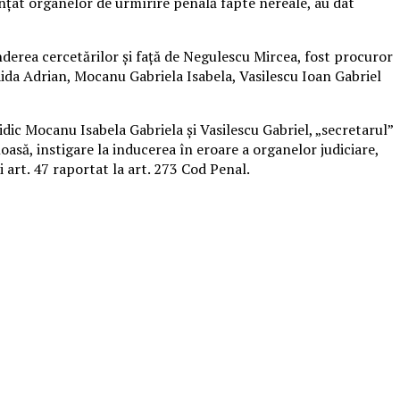
nțat organelor de urmîrire penală fapte nereale, au dat
nderea cercetărilor și față de Negulescu Mircea, fost procuror
Vaida Adrian, Mocanu Gabriela Isabela, Vasilescu Ioan Gabriel
ic Mocanu Isabela Gabriela și Vasilescu Gabriel, „secretarul”
oasă, instigare la inducerea în eroare a organelor judiciare,
i art. 47 raportat la art. 273 Cod Penal.