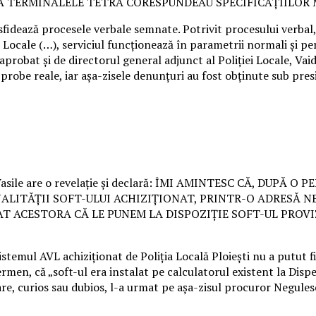
Ă TERMINALELE TETRA CORESPUNDEAU SPECIFICAȚIILOR M
r sfidează procesele verbale semnate. Potrivit procesului verbal,
ei Locale (…), serviciul funcționează în parametrii normali și p
aprobat și de directorul general adjunct al Poliției Locale, Vai
robe reale, iar așa-zisele denunțuri au fost obținute sub pres
lul Vasile are o revelație și declară: ÎMI AMINTESC CĂ, DUP
LITĂȚII SOFT-ULUI ACHIZIȚIONAT, PRINTR-O ADRESĂ NE
ICAT ACESTORA CĂ LE PUNEM LA DISPOZIȚIE SOFT-UL PR
istemul AVL achiziționat de Poliția Locală Ploiești nu a putut 
men, că „soft-ul era instalat pe calculatorul existent la Dispe
re, curios sau dubios, l-a urmat pe așa-zisul procuror Negulesc