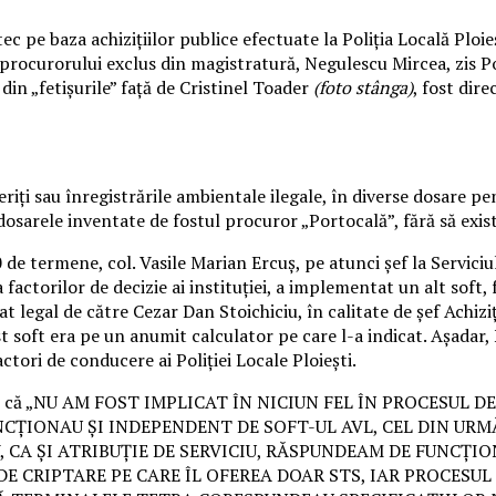
 pe baza achizițiilor publice efectuate la Poliția Locală Ploie
le procurorului exclus din magistratură, Negulescu Mircea, zis P
din „fetișurile” față de Cristinel Toader
(foto stânga)
, fost dire
riți sau
înregistrările ambientale ilegale, în diverse dosare pe
 dosarele inventate de fostul procuror „Portocală”, fără să exi
 termene, col. Vasile Marian Ercuș, pe atunci șef la Serviciul
rea factorilor de decizie ai instituției, a implementat un alt so
t legal de către Cezar Dan Stoichiciu, în calitate de șef Achiziți
est soft era pe un anumit calculator pe care l-a indicat. Așada
actori de conducere ai Poliției Locale Ploiești.
 faptul că „NU AM FOST IMPLICAT ÎN NICIUN FEL ÎN PROCESU
CȚIONAU ȘI INDEPENDENT DE SOFT-UL AVL, CEL DIN URM
, CA ȘI ATRIBUȚIE DE SERVICIU, RĂSPUNDEAM DE FUNCȚI
DE CRIPTARE PE CARE ÎL OFEREA DOAR STS, IAR PROCESU