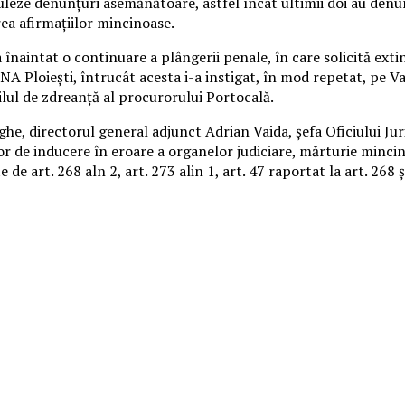
uleze denunțuri asemănătoare, astfel încât ultimii doi au denu
ea afirmațiilor mincinoase.
înaintat o continuare a plângerii penale, în care solicită exti
DNA Ploiești, întrucât acesta i-a instigat, în mod repetat, pe 
ilul de zdreanță al procurorului Portocală.
, directorul general adjunct Adrian Vaida, șefa Oficiului Jurid
lor de inducere în eroare a organelor judiciare, mărturie mincin
e art. 268 aln 2, art. 273 alin 1, art. 47 raportat la art. 268 ș