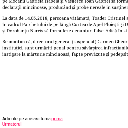
pe Mocanu Gabriela Isabela și Vasilescu Ioan Gabriel să form
declarații mincinoase, producând și probe nereale în susținer
La data de 14.03.2018, persoana vătămată, Toader Cristinel a 
în cadrul Parchetului de pe lângă Curtea de Apel Ploiești și 
și Dorobanțu Narcis să formuleze denunțuri false. Adică în st
Reamintim că, directorul general (suspendat) Carmen Gheorghe
instituției, sunt urmăriti penal pentru săvârșirea infracțiuni
instigare la mărturie mincinoasă, fapte prevăzute și pedepsite d
Articole pe aceiasi tema:
prima
Urmatorul