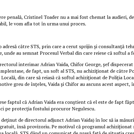
ere penală, Cristinel Toader nu a mai fost chemat la audieri, de
abil, le vom afla tot în urma unui proces.
o adresă către STS, prin care a cerut sprijin și consultanță te
e, unde au semnat Procesul Verbal din care reiese că softul a f
ectorul interimar Adrian Vaida, Chifor George, șef dispecerat 
implentase, de fapt, un soft al STS, nu achiziționat de către P
a Locală, din care să reiasă că softul achiziționat de Poliția L
motive greu de înțeles, Vaida și Chifor au ascuns acest aspect, 
eiese faptul că Adrian Vaida era conștient că el este de fapt f
nci pe protecția fostului procuror Negulescu.
l deținut de directorul adjunct Adrian Vaida) în loc să ia măsu
u gratuit, însă provizoriu. Pe motivul că programul achiziţiona
esa locală, STS dând un comunicat de presă față de situația cre