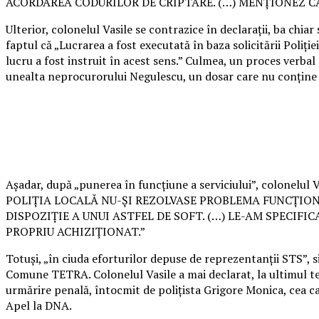
ACORDAREA CODURILOR DE CRIPTARE. (…) MENȚIONEZ C
Ulterior, colonelul Vasile se contrazice în declarații, ba chia
faptul că „Lucrarea a fost executată în baza solicitării Poliți
lucru a fost instruit în acest sens.” Culmea, un proces verbal 
unealta neprocurorului Negulescu, un dosar care nu conține p
Așadar, după „punerea în funcțiune a serviciului”, colone
POLIȚIA LOCALĂ NU-ȘI REZOLVASE PROBLEMA FUNCȚIONA
DISPOZIȚIE A UNUI ASTFEL DE SOFT. (…) LE-AM SPECIF
PROPRIU ACHIZIȚIONAT.”
Totuși, „în ciuda eforturilor depuse de reprezentanții STS”, s
Comune TETRA. Colonelul Vasile a mai declarat, la ultimul ter
urmărire penală, întocmit de polițista Grigore Monica, cea ca
Apel la DNA.