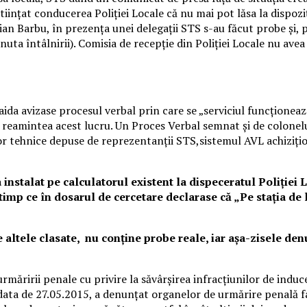
ştiinţat conducerea Poliţiei Locale că nu mai pot lăsa la dispoz
an Barbu, în prezența unei delegații STS s-au făcut probe și, pa
 Minuta întâlnirii). Comisia de recepție din Poliției Locale nu 
ida avizase procesul verbal prin care se „serviciul funcționează
-și reamintea acest lucru. Un Proces Verbal semnat și de colonel
or tehnice depuse de reprezentanții STS,sistemul AVL achizițion
a instalat pe calculatorul existent la dispeceratul Poliție
mp ce în dosarul de cercetare declarase că „Pe stația de l
altele clasate, nu conține probe reale, iar așa-zisele den
ăririi penale cu privire la săvârșirea infracțiunilor de induce
data de 27.05.2015, a denunțat organelor de urmărire penală fa