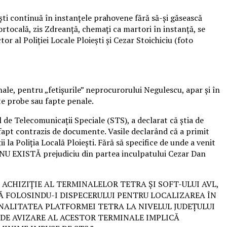
ști continuă în instanțele prahovene fără să-și găsească
ortocală, zis Zdreanță, chemați ca martori în instanță, se
ctor al Poliției Locale Ploiești și Cezar Stoichiciu (foto
nale, pentru „fetișurile” neprocurorului Negulescu, apar și în
ste probe sau fapte penale.
 de Telecomunicații Speciale (STS), a declarat că știa de
ft, fapt contrazis de documente. Vasile declarând că a primit
i la Poliția Locală Ploiești. Fără să specifice de unde a venit
r, NU EXISTĂ prejudiciu din partea inculpatului Cezar Dan
L DE ACHIZIȚIE AL TERMINALELOR TETRA ȘI SOFT-ULUI AVL,
Ă FOLOSINDU-I DISPECERULUI PENTRU LOCALIZAREA ÎN
ONALITATEA PLATFORMEI TETRA LA NIVELUL JUDEȚULUI
L DE AVIZARE AL ACESTOR TERMINALE IMPLICĂ