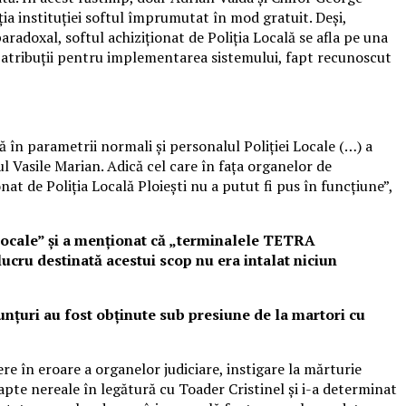
iţia instituţiei softul împrumutat în mod gratuit. Deși,
radoxal, softul achiziționat de Poliția Locală se afla pe una
avea atribuții pentru implementarea sistemului, fapt recunoscut
 în parametrii normali și personalul Poliției Locale (…) a
ul Vasile Marian. Adică cel care în fața organelor de
at de Poliția Locală Ploiești nu a putut fi pus în funcțiune”,
i Locale” și a menționat că „terminalele TETRA
ucru destinată acestui scop nu era intalat niciun
unțuri au fost obținute sub presiune de la martori cu
re în eroare a organelor judiciare, instigare la mărturie
pte nereale în legătură cu Toader Cristinel și i-a determinat