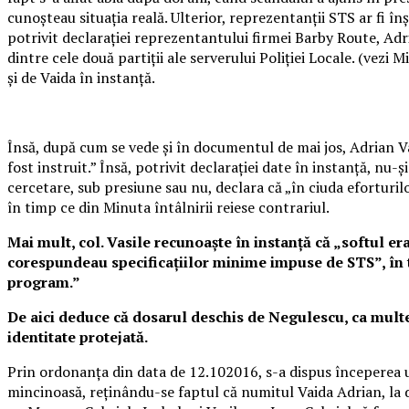
cunoșteau situația reală. Ulterior, reprezentanţii STS ar fi în
potrivit declarației reprezentantului firmei Barby Route, Adri
dintre cele două partiții ale serverului Poliției Locale. (vezi
și de Vaida în instanță.
Însă, după cum se vede și în documentul de mai jos, Adrian Va
fost instruit.” Însă, potrivit declarației date în instanță, nu
cercetare, sub presiune sau nu, declara că „în ciuda eforturil
în timp ce din Minuta întâlnirii reiese contrariul.
Mai mult, col. Vasile recunoaște în instanță că „softul er
corespundeau specificațiilor minime impuse de STS”, în ti
program.”
De aici deduce că dosarul deschis de Negulescu, ca multe 
identitate protejată.
Prin ordonanța din data de 12.102016, s-a dispus începerea urm
mincinoasă, reținându-se faptul că numitul Vaida Adrian, la 