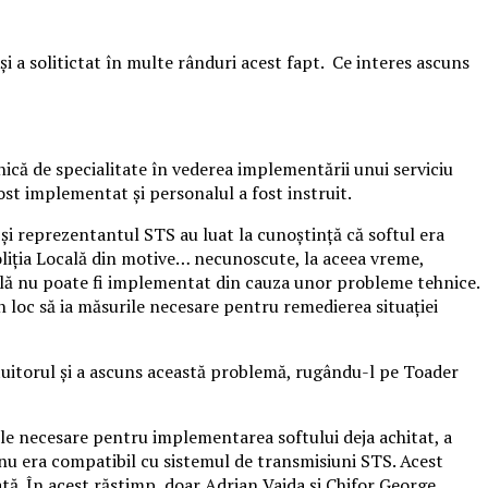
și a solitictat în multe rânduri acest fapt. Ce interes ascuns
hnică de specialitate în vederea implementării unui serviciu
ost implementat și personalul a fost instruit.
și reprezentantul STS au luat la cunoștință că softul era
oliția Locală din motive… necunoscute, la aceea vreme,
ocală nu poate fi implementat din cauza unor probleme tehnice.
în loc să ia măsurile necesare pentru remedierea situației
ăptuitorul și a ascuns această problemă, rugându-l pe Toader
rile necesare pentru implementarea softului deja achitat, a
t nu era compatibil cu sistemul de transmisiuni STS. Acest
ată. În acest răstimp, doar Adrian Vaida și Chifor George