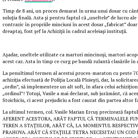
Timp de 8 ani, un proces demarat în urma unui dosar cu cântec
soluția finală. Asta și pentru faptul că „uneltele” de lucru a
contrazic în propriile minciuni în acest dosar „fabricat” doar 
dreapta), fost șef la Achiziții în cadrul aceleiași instituții.
Așadar, uneltele utilizate ca martori mincinoși, martori acope
acest caz. Asta în timp ce curg pe bandă rulantă clasările în
La penultimul termen al acestui proces-maraton cu peste 70 de
achiziția efectuată de Poliția Locală Ploiești, dar, la solicita
„ordin”, să implementeze un alt soft, în afara celui achiziționa
„ordinul”! Totuși, Vasile a mai declarat, sub jurământ, că ac
Stoichiciu, ci acest prejudiciu a fost cauzat din partea altor f
La ultimul termen, col. Vasile Marian Ercuș precizează
AFERENT ACESTORA, ARĂT FAPTUL CĂ TERMINALELE FUN
TEREN A STAȚIILOR, ARĂT CĂ, LA MOMENTUL RESPECTIV
PRAHOVA. ARĂT CĂ STAȚIILE TETRA NECESITAU UN COD 