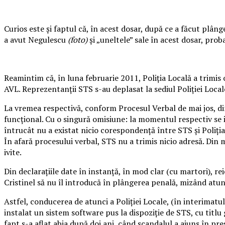
Curios este și faptul că, în acest dosar, după ce a făcut plâng
a avut Negulescu
(foto)
și „uneltele” sale în acest dosar, prob
Reamintim că, în luna februarie 2011, Poliția Locală a trimis 
AVL. Reprezentanții STS s-au deplasat la sediul Poliției Local
La vremea respectivă, conform Procesul Verbal de mai jos, dir
funcțional. Cu o singură omisiune: la momentul respectiv se 
întrucât nu a existat nicio corespondență între STS și Poliți
În afară procesului verbal, STS nu a trimis nicio adresă. Din 
ivite.
Din declarațiile date în instanță, în mod clar (cu martori), r
Cristinel să nu îl introducă în plângerea penală, mizând atu
Astfel, conducerea de atunci a Poliţiei Locale, (în interimatu
instalat un sistem software pus la dispoziţie de STS, cu titl
fapt s-a aflat abia după doi ani, când scandalul a ajuns în pr