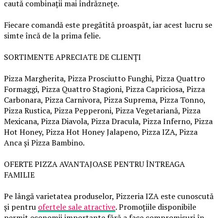
caută combinații mai îndrăznețe.
Fiecare comandă este pregătită proaspăt, iar acest lucru se
simte încă de la prima felie.
SORTIMENTE APRECIATE DE CLIENȚI
Pizza Margherita, Pizza Prosciutto Funghi, Pizza Quattro
Formaggi, Pizza Quattro Stagioni, Pizza Capriciosa, Pizza
Carbonara, Pizza Carnivora, Pizza Suprema, Pizza Tonno,
Pizza Rustica, Pizza Pepperoni, Pizza Vegetariană, Pizza
Mexicana, Pizza Diavola, Pizza Dracula, Pizza Inferno, Pizza
Hot Honey, Pizza Hot Honey Jalapeno, Pizza IZA, Pizza
Anca și Pizza Bambino.
OFERTE PIZZA AVANTAJOASE PENTRU ÎNTREAGA
FAMILIE
Pe lângă varietatea produselor, Pizzeria IZA este cunoscută
și pentru
ofertele sale atractive
. Promoțiile disponibile
permit economii importante fără a face compromisuri în