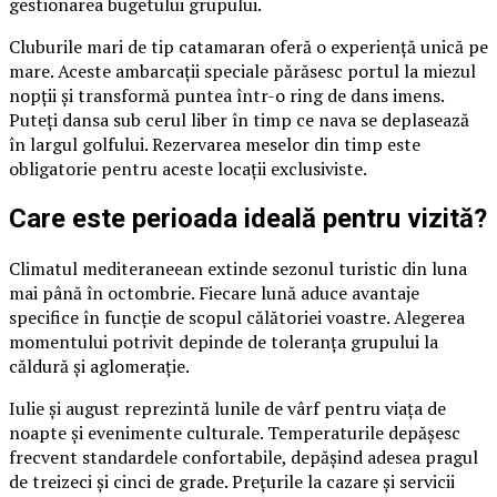
gestionarea bugetului grupului.
Cluburile mari de tip catamaran oferă o experiență unică pe
mare. Aceste ambarcații speciale părăsesc portul la miezul
nopții și transformă puntea într-o ring de dans imens.
Puteți dansa sub cerul liber în timp ce nava se deplasează
în largul golfului. Rezervarea meselor din timp este
obligatorie pentru aceste locații exclusiviste.
Care este perioada ideală pentru vizită?
Climatul mediteraneean extinde sezonul turistic din luna
mai până în octombrie. Fiecare lună aduce avantaje
specifice în funcție de scopul călătoriei voastre. Alegerea
momentului potrivit depinde de toleranța grupului la
căldură și aglomerație.
Iulie și august reprezintă lunile de vârf pentru viața de
noapte și evenimente culturale. Temperaturile depășesc
frecvent standardele confortabile, depășind adesea pragul
de treizeci și cinci de grade. Prețurile la cazare și servicii