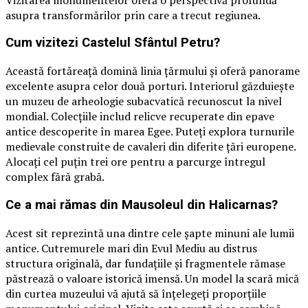
asupra transformărilor prin care a trecut regiunea.
Cum vizitezi Castelul Sfântul Petru?
Această fortăreață domină linia țărmului și oferă panorame
excelente asupra celor două porturi. Interiorul găzduiește
un muzeu de arheologie subacvatică recunoscut la nivel
mondial. Colecțiile includ relicve recuperate din epave
antice descoperite în marea Egee. Puteți explora turnurile
medievale construite de cavaleri din diferite țări europene.
Alocați cel puțin trei ore pentru a parcurge întregul
complex fără grabă.
Ce a mai rămas din Mausoleul din Halicarnas?
Acest sit reprezintă una dintre cele șapte minuni ale lumii
antice. Cutremurele mari din Evul Mediu au distrus
structura originală, dar fundațiile și fragmentele rămase
păstrează o valoare istorică imensă. Un model la scară mică
din curtea muzeului vă ajută să înțelegeți proporțiile