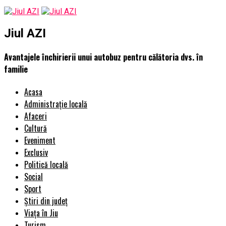
Jiul AZI
Avantajele închirierii unui autobuz pentru călătoria dvs. în
familie
Acasa
Administrație locală
Afaceri
Cultură
Eveniment
Exclusiv
Politică locală
Social
Sport
Știri din județ
Viața în Jiu
Turism