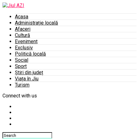
Acasa
Administrație locală
Afaceri
Cultură
Eveniment
Exclusiv
Politică locală
Social
Sport
Știri din județ
Viața în Jiu
Turism
Connect with us