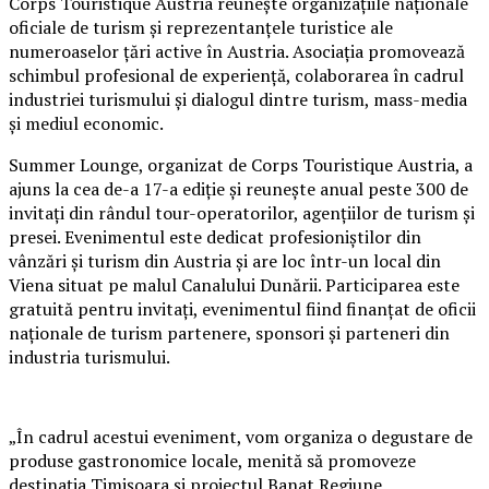
Corps Touristique Austria reunește organizațiile naționale
oficiale de turism și reprezentanțele turistice ale
numeroaselor țări active în Austria. Asociația promovează
schimbul profesional de experiență, colaborarea în cadrul
industriei turismului și dialogul dintre turism, mass-media
și mediul economic.
Summer Lounge, organizat de Corps Touristique Austria, a
ajuns la cea de-a 17-a ediție și reunește anual peste 300 de
invitați din rândul tour-operatorilor, agențiilor de turism și
presei. Evenimentul este dedicat profesioniștilor din
vânzări și turism din Austria și are loc într-un local din
Viena situat pe malul Canalului Dunării. Participarea este
gratuită pentru invitați, evenimentul fiind finanțat de oficii
naționale de turism partenere, sponsori și parteneri din
industria turismului.
„În cadrul acestui eveniment, vom organiza o degustare de
produse gastronomice locale, menită să promoveze
destinația Timișoara și proiectul Banat Regiune