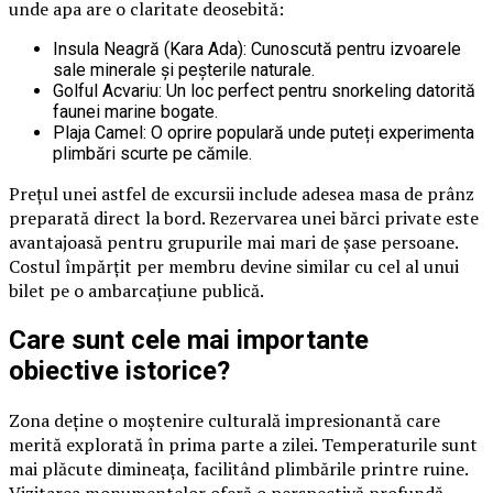
unde apa are o claritate deosebită:
Insula Neagră (Kara Ada): Cunoscută pentru izvoarele
sale minerale și peșterile naturale.
Golful Acvariu: Un loc perfect pentru snorkeling datorită
faunei marine bogate.
Plaja Camel: O oprire populară unde puteți experimenta
plimbări scurte pe cămile.
Prețul unei astfel de excursii include adesea masa de prânz
preparată direct la bord. Rezervarea unei bărci private este
avantajoasă pentru grupurile mai mari de șase persoane.
Costul împărțit per membru devine similar cu cel al unui
bilet pe o ambarcațiune publică.
Care sunt cele mai importante
obiective istorice?
Zona deține o moștenire culturală impresionantă care
merită explorată în prima parte a zilei. Temperaturile sunt
mai plăcute dimineața, facilitând plimbările printre ruine.
Vizitarea monumentelor oferă o perspectivă profundă