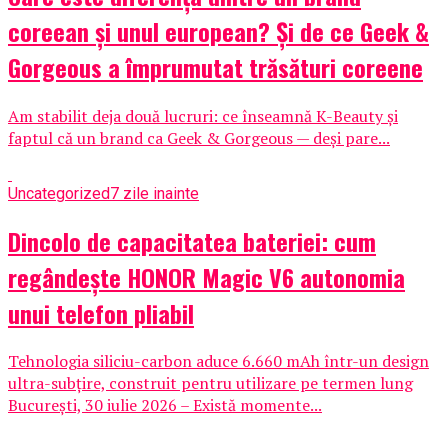
coreean și unul european? Și de ce Geek &
Gorgeous a împrumutat trăsături coreene
Am stabilit deja două lucruri: ce înseamnă K-Beauty și
faptul că un brand ca Geek & Gorgeous — deși pare...
Uncategorized
7 zile inainte
Dincolo de capacitatea bateriei: cum
regândește HONOR Magic V6 autonomia
unui telefon pliabil
Tehnologia siliciu-carbon aduce 6.660 mAh într-un design
ultra-subțire, construit pentru utilizare pe termen lung
București, 30 iulie 2026 – Există momente...