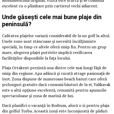
monumentului original. Vizita este scurtă și se combină
excelent cu o plimbare prin cartierul vechi adiacent.
Unde găsești cele mai bune plaje din
peninsulă?
Calitatea plajelor variază considerabil de la un golf la altul.
Unele zone sunt stâncoase și necesită încălțăminte
specială, în timp ce altele oferă nisip fin. Pentru un grup
mare, alegerea plajei potrivite implică verificarea
facilităților disponibile la fața locului.
Plaja Ortakent prezintă una dintre cele mai lungi fâșii de
nisip din regiune. Apa adâncă și curată atrage pasionații de
înot. Zona dispune de numeroase beach baruri care oferă
șezlonguri gratuite dacă consumi băuturi de la ei. Yalikavak
este o altă opțiune excelentă, renumită pentru apusurile
spectaculoase și zona de marină de lux.
Dacă planifici o vacanță în Bodrum, alocă o zi pentru plaja
din golful Torba. Această zonă este înconjurată de păduri