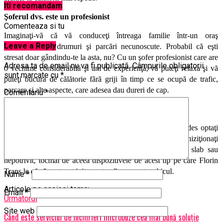
Iti recomandam
Şoferul dvs. este un profesionist
Comenteaza si tu
Imaginaţi-vă că vă conduceţi întreaga familie într-un oraş
Leave a Reply
necunoscut, cu drumuri şi parcări necunoscute. Probabil că eşti
stresat doar gândindu-te la asta, nu? Cu un şofer profesionist care are
Adresa ta de email nu va fi publicată.
Câmpurile obligatorii
o vechime considerabilă şi ani de experienţă, vă puteţi relaxa şi vă
sunt marcate cu
*
puteţi bucura de călătorie fără griji în timp ce se ocupă de trafic,
parcare şi alte aspecte, care adesea dau dureri de cap.
Comentariu
*
Wifi
Da, unele mijloace de transport oferă Wi-Fi, dar cât de des optaţi
pentru acesta? Nu numai că este ridicol de scump să achiziţionaţi
acces Wi-Fi într-un microbuz, dar serviciul este adesea slab sau
nepotrivit, tocmai de aceea dispozitivele de acest tip pe care Florin
Trans le oferă sunt potrivite pentru fiecare autovehicul.
Nume
*
Articole pe aceiasi tema:
Email
*
Urmatorul
Site web
Când este serviciul de închirieri microbuze cea mai bună soluție