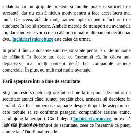
Călătoria cu un grup de prieteni şi familie poate fi suficient de
stresantă, dar nu există niciun motiv pentru a face acest lucru mai
mult. De aceea, atât de mulţi oameni optează pentru închirieri de
autobuze în loc să zboare. Ambele metode de transport au avantajele
lor, dar când vine vorba de a călători cu mai mulţi oameni decât doar
dvs.,
închirieri microbuze
este calea de urmat.
În primul rând, autocarele sunt responsabile pentru 751 de milioane
de călătorii în fiecare an, ceea ce înseamnă că, în câţiva ani,
deplasează mai mulţi oameni decât fac companiile aeriene
comerciale. În plus, au mult mai multe avantaje.
Fără aşteptare într-o linie de securitate
Ştiţi cum este să petreceţi ore într-o linie la un punct de control de
securitate atunci când sunteţi pregătit zbor, urmează să decoleze în
curând. Au fost numeroase rapoarte despre timpul de aşteptare cu
care trebuie să se confrunte pasagerii companiilor aeriene atunci
când ajung la aeroport. Când
alegeți
închirieri autocare
, nu există
Citeste in continuare
linii sau puncte de control de securitate, ceea ce înseamnă că puteţi
ajunge la călătorii mai repede.