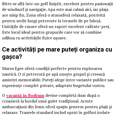
Bitez se află într-un golf liniștit, excelent pentru pasionații
de windsurf și navigație. Apa este mai calmă aici, iar plaja
are nisip fin. Zona oferă o atmosferă relaxată, potrivită
pentru serile lungi petrecute la terasele de pe faleză.
Unitățile de cazare oferă un raport excelent calitate-preț.
Este locul ideal pentru grupurile care vor să combine
odihna cu activitățile fizice ușoare.
Ce activități pe mare puteți organiza cu
gașca?
Marea Egee oferă condiții perfecte pentru explorarea
nautică. O zi petrecută pe apă unește grupul și creează
amintiri memorabile. Puteți alege între variante publice sau
experiențe complet private, adaptate bugetului vostru.
O
vacanță în Bodrum
devine completă doar după o
croazieră la bordul unui gulet tradițional. Aceste
ambarcațiuni din lemn oferă spațiu generos pentru plajă și
relaxare. Traseele standard includ opriri în golfuri izolate