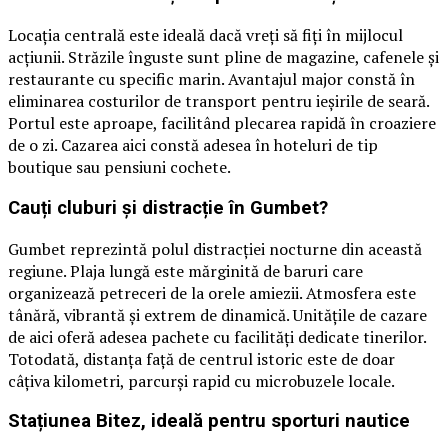
Locația centrală este ideală dacă vreți să fiți în mijlocul
acțiunii. Străzile înguste sunt pline de magazine, cafenele și
restaurante cu specific marin. Avantajul major constă în
eliminarea costurilor de transport pentru ieșirile de seară.
Portul este aproape, facilitând plecarea rapidă în croaziere
de o zi. Cazarea aici constă adesea în hoteluri de tip
boutique sau pensiuni cochete.
Cauți cluburi și distracție în Gumbet?
Gumbet reprezintă polul distracției nocturne din această
regiune. Plaja lungă este mărginită de baruri care
organizează petreceri de la orele amiezii. Atmosfera este
tânără, vibrantă și extrem de dinamică. Unitățile de cazare
de aici oferă adesea pachete cu facilități dedicate tinerilor.
Totodată, distanța față de centrul istoric este de doar
câțiva kilometri, parcurși rapid cu microbuzele locale.
Stațiunea Bitez, ideală pentru sporturi nautice