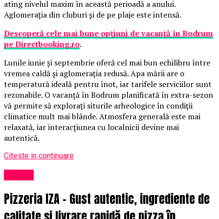
ating nivelul maxim în această perioadă a anului.
Aglomerația din cluburi și de pe plaje este intensă.
Descoperă cele mai bune opțiuni de vacanță în Bodrum
pe Directbooking.ro
.
Lunile iunie și septembrie oferă cel mai bun echilibru între
vremea caldă și aglomerația redusă. Apa mării are o
temperatură ideală pentru înot, iar tarifele serviciilor sunt
rezonabile. O vacanță în Bodrum planificată în extra-sezon
vă permite să explorați siturile arheologice în condiții
climatice mult mai blânde. Atmosfera generală este mai
relaxată, iar interacțiunea cu localnicii devine mai
autentică.
Citeste in continuare
Turism
Pizzeria IZA – Gust autentic, ingrediente de
calitate și livrare rapidă de pizza în