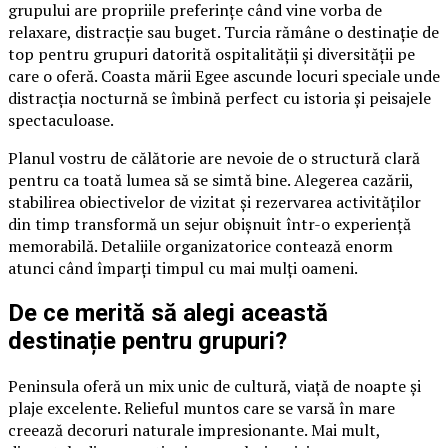
grupului are propriile preferințe când vine vorba de
relaxare, distracție sau buget. Turcia rămâne o destinație de
top pentru grupuri datorită ospitalității și diversității pe
care o oferă. Coasta mării Egee ascunde locuri speciale unde
distracția nocturnă se îmbină perfect cu istoria și peisajele
spectaculoase.
Planul vostru de călătorie are nevoie de o structură clară
pentru ca toată lumea să se simtă bine. Alegerea cazării,
stabilirea obiectivelor de vizitat și rezervarea activităților
din timp transformă un sejur obișnuit într-o experiență
memorabilă. Detaliile organizatorice contează enorm
atunci când împarți timpul cu mai mulți oameni.
De ce merită să alegi această
destinație pentru grupuri?
Peninsula oferă un mix unic de cultură, viață de noapte și
plaje excelente. Relieful muntos care se varsă în mare
creează decoruri naturale impresionante. Mai mult,