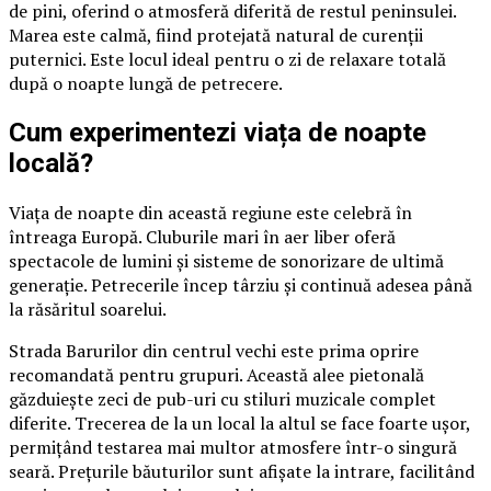
de pini, oferind o atmosferă diferită de restul peninsulei.
Marea este calmă, fiind protejată natural de curenții
puternici. Este locul ideal pentru o zi de relaxare totală
după o noapte lungă de petrecere.
Cum experimentezi viața de noapte
locală?
Viața de noapte din această regiune este celebră în
întreaga Europă. Cluburile mari în aer liber oferă
spectacole de lumini și sisteme de sonorizare de ultimă
generație. Petrecerile încep târziu și continuă adesea până
la răsăritul soarelui.
Strada Barurilor din centrul vechi este prima oprire
recomandată pentru grupuri. Această alee pietonală
găzduiește zeci de pub-uri cu stiluri muzicale complet
diferite. Trecerea de la un local la altul se face foarte ușor,
permițând testarea mai multor atmosfere într-o singură
seară. Prețurile băuturilor sunt afișate la intrare, facilitând