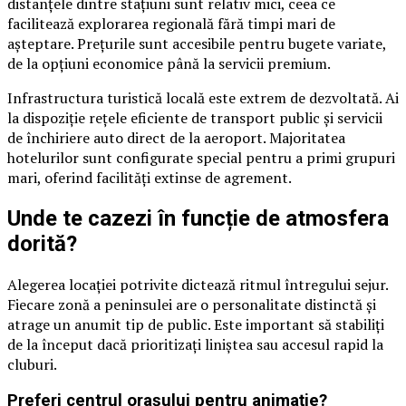
distanțele dintre stațiuni sunt relativ mici, ceea ce
facilitează explorarea regională fără timpi mari de
așteptare. Prețurile sunt accesibile pentru bugete variate,
de la opțiuni economice până la servicii premium.
Infrastructura turistică locală este extrem de dezvoltată. Ai
la dispoziție rețele eficiente de transport public și servicii
de închiriere auto direct de la aeroport. Majoritatea
hotelurilor sunt configurate special pentru a primi grupuri
mari, oferind facilități extinse de agrement.
Unde te cazezi în funcție de atmosfera
dorită?
Alegerea locației potrivite dictează ritmul întregului sejur.
Fiecare zonă a peninsulei are o personalitate distinctă și
atrage un anumit tip de public. Este important să stabiliți
de la început dacă prioritizați liniștea sau accesul rapid la
cluburi.
Preferi centrul orașului pentru animație?