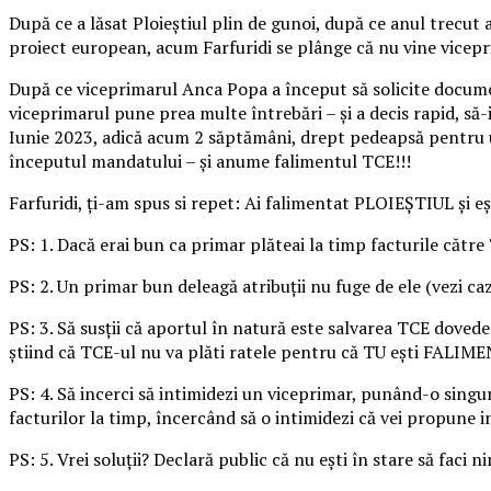
După ce a lăsat Ploieștiul plin de gunoi, după ce anul trecut a
proiect european, acum Farfuridi se plânge că nu vine vicepr
După ce viceprimarul Anca Popa a început să solicite documente
viceprimarul pune prea multe întrebări – și a decis rapid, să-
Iunie 2023, adică acum 2 săptămâni, drept pedeapsă pentru un 
începutul mandatului – și anume falimentul TCE!!!
Farfuridi, ți-am spus si repet: Ai falimentat PLOIEȘTIUL și eșt
PS: 1. Dacă erai bun ca primar plăteai la timp facturile către
PS: 2. Un primar bun deleagă atribuții nu fuge de ele (vezi c
PS: 3. Să susții că aportul în natură este salvarea TCE dovedeș
știind că TCE-ul nu va plăti ratele pentru că TU ești FALIME
PS: 4. Să incerci să intimidezi un viceprimar, punând-o singur
facturilor la timp, încercând să o intimidezi că vei propune in
PS: 5. Vrei soluții? Declară public că nu ești în stare să fa