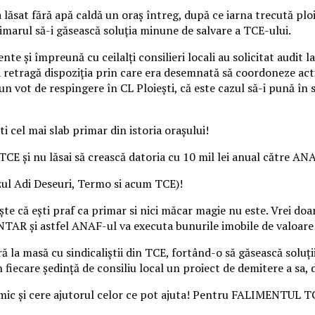
 lăsat fără apă caldă un oraș întreg, după ce iarna trecută ploi
imarul să-i găsească soluția minune de salvare a TCE-ului.
 și împreună cu ceilalți consilieri locali au solicitat audit la
i retragă dispoziția prin care era desemnată să coordoneze acti
vot de respingere în CL Ploiești, că este cazul să-i pună în sp
i cel mai slab primar din istoria orașului!
 TCE și nu lăsai să crească datoria cu 10 mil lei anual către A
azul Adi Deseuri, Termo si acum TCE)!
te că ești praf ca primar si nici măcar magie nu este. Vrei doar
NTAR și astfel ANAF-ul va executa bunurile imobile de valoare 
ă la masă cu sindicaliștii din TCE, fortând-o să găsească soluți
 fiecare ședință de consiliu local un proiect de demitere a sa, 
ci nimic și cere ajutorul celor ce pot ajuta! Pentru FALIMENTU