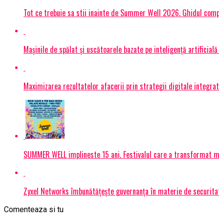
Tot ce trebuie sa stii inainte de Summer Well 2026. Ghidul compl
Mașinile de spălat și uscătoarele bazate pe inteligență artificială
Maximizarea rezultatelor afacerii prin strategii digitale integrat
SUMMER WELL implineste 15 ani. Festivalul care a transformat muz
Zyxel Networks îmbunătățește guvernanța în materie de securitate
Comenteaza si tu