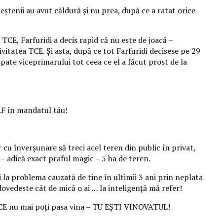
eștenii au avut căldură și nu prea, după ce a ratat orice
 TCE, Farfuridi a decis rapid că nu este de joacă –
vitatea TCE. Și asta, după ce tot Farfuridi decisese pe 29
ate viceprimarului tot ceea ce el a făcut prost de la
NAF în mandatul tău!
 cu înverșunare să treci acel teren din public în privat,
– adică exact praful magic – 5 ha de teren.
i la problema cauzată de tine în ultimii 3 ani prin neplata
dovedeste cât de mică o ai … la inteligență mă refer!
L TCE nu mai poți pasa vina – TU EȘTI VINOVATUL!