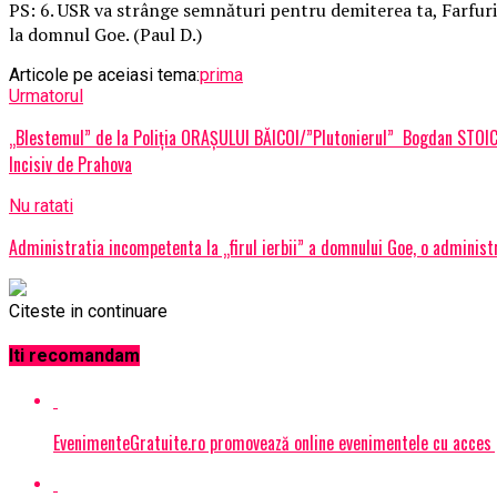
PS: 6. USR va strânge semnături pentru demiterea ta, Farfuri
la domnul Goe. (Paul D.)
Articole pe aceiasi tema:
prima
Urmatorul
„Blestemul” de la Poliția ORAŞULUI BĂICOI/”Plutonierul” Bogdan STOICAN
Incisiv de Prahova
Nu ratati
Administratia incompetenta la „firul ierbii” a domnului Goe, o adminis
Citeste in continuare
Iti recomandam
EvenimenteGratuite.ro promovează online evenimentele cu acces