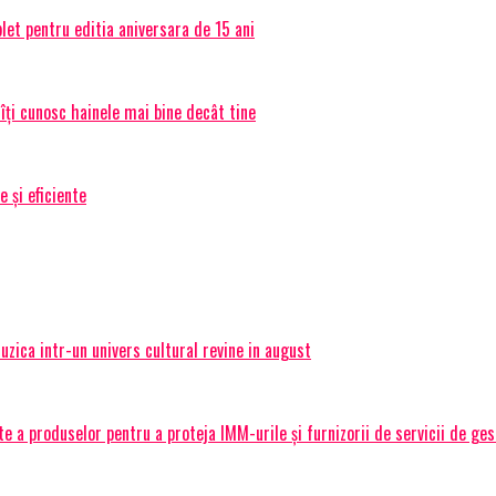
et pentru editia aniversara de 15 ani
 îți cunosc hainele mai bine decât tine
e și eficiente
ica intr-un univers cultural revine in august
 a produselor pentru a proteja IMM-urile și furnizorii de servicii de ge