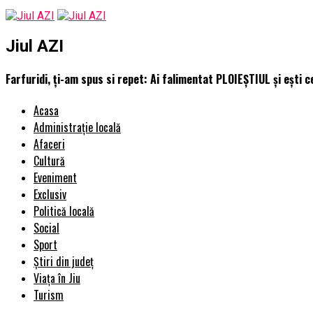
Jiul AZI
Farfuridi, ți-am spus si repet: Ai falimentat PLOIEȘTIUL și ești ce
Acasa
Administrație locală
Afaceri
Cultură
Eveniment
Exclusiv
Politică locală
Social
Sport
Știri din județ
Viața în Jiu
Turism