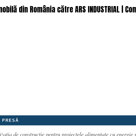
 mobilă din România către ARS INDUSTRIAL | Co
E PRESĂ
izația de construcție pentru proiectele alimentate cu energie 