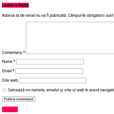
Leave a Reply
Adresa ta de email nu va fi publicată.
Câmpurile obligatorii sun
Comentariu
*
Nume
*
Email
*
Site web
Salvează-mi numele, emailul și site-ul web în acest navigat
Afaceri