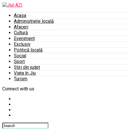
Acasa
Administrație locală
Afaceri
Cultură
Eveniment
Exclusiv
Politică locală
Social
Sport
Știri din județ
Viața în Jiu
Turism
Connect with us