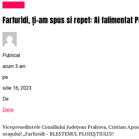
Exclusiv
Farfuridi, ți-am spus si repet: Ai falimentat P
Publicat
acum 3 ani
pe
iulie 16, 2023
De
Deny
Vicepresedintele Consiliului Județean Prahova, Cristian Apost
orașului! „Farfuridi – BLESTEMUL PLOIEȘTIULUI!