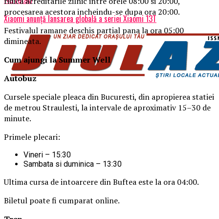
ridica acreditarile zilnic intre orele 08:00 si 20:00,
Nu ratati
procesarea acestora incheindu-se dupa ora 20:00.
Xiaomi anunță lansarea globală a seriei Xiaomi 13T
Festivalul ramane deschis partial pana la ora 05:00
dimineata.
Cum ajungi la Summer Well
Autobuz
Cursele speciale pleaca din Bucuresti, din apropierea statiei
de metrou Straulesti, la intervale de aproximativ 15–30 de
minute.
Primele plecari:
Vineri – 15:30
Sambata si duminica – 13:30
Ultima cursa de intoarcere din Buftea este la ora 04:00.
Biletul poate fi cumparat online.
Tren