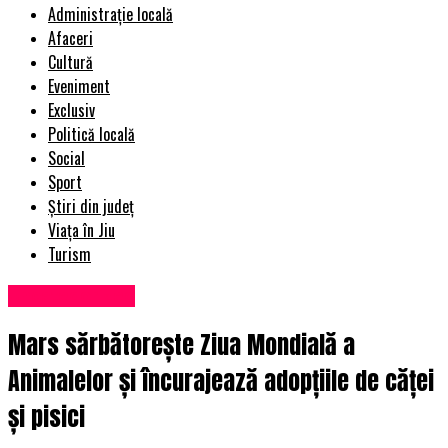
Administrație locală
Afaceri
Cultură
Eveniment
Exclusiv
Politică locală
Social
Sport
Știri din județ
Viața în Jiu
Turism
Uncategorized
Mars sărbătorește Ziua Mondială a
Animalelor și încurajează adopțiile de căței
și pisici