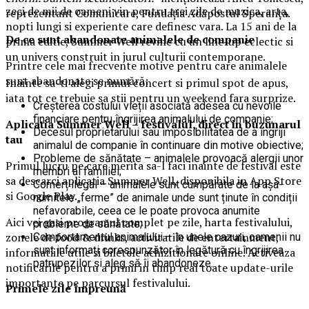
zeci de mii de oameni vin pentru trei zile de muzica, arta,
reprezentant Comunicare, Fundația Adăpostul Speranța.
nopti lungi si experiente care definesc vara. La 15 ani de la
De ce sunt abandonate animalele de companie
prima editie, Summer Well revine cu un line-up eclectic si
un univers construit in jurul culturii contemporane.
Printre cele mai frecvente motive pentru care animalele
sunt abandonate se numără:
Inainte sa-ti alegi primul concert si primul spot de apus,
iata tot ce trebuie sa stii pentru un weekend fara surprize.
Creșterea costului vieții asociată adesea cu nevoile
financiare pentru îngrijirea animalului de companie;
Aplica
t
ia Summer Well
– festivalul, direct in buzunarul
Decesul proprietarului sau imposibilitatea de a îngriji
tau
animalul de companie în continuare din motive obiective;
Probleme de sănătate – animalele provoacă alergii unor
Primul lucru pe care merita sa-l faci inainte de festival este
membri ai familiei;
sa descarci aplicatia Summer Well, disponibila in App Store
Comerț ilegal – animalele sunt cumpărate de la așa-
si Google Play.
numitele „ferme” de animale unde sunt ținute în condiții
nefavorabile, ceea ce le poate provoca anumite
Aici vei gasi programul complet pe zile, harta festivalului,
probleme de sănătate;
zonele de food & drinks, activitatile de entertainment,
Comportamentul animalului – în unele cazuri, oamenii nu
sunt informați corespunzător în legătură cu îngrijirea
informatiile utile si biletele achizitionate online. Activeaza
patrupezilor și aleg să îi abandoneze.
notificarile pentru a primi in timp real toate update-urile
importante pe parcursul festivalului.
Primele zile împreună