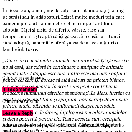
În fiecare an, o mulțime de căței sunt abandonați și ajung
pe străzi sau în adăposturi. Există multe moduri prin care
oamenii pot ajuta animalele, cel mai important fiind
adopția. Căței și pisici de diferite vârste, rase sau
temperament așteaptă să își găsească o casă, iar atunci
când adoptă, oamenii le oferă șansa de a avea alături o
familie iubitoare.
„Din ce în ce mai multe animale au norocul să își găsească o
nouă casă, dar există în continuare o mulțime de animale
abandonate. Adopția este una dintre cele mai bune opțiuni
Citeste in continuare
pentru cei care își doresc să aibă alături un prieten blănos,
iar educarea oamenilor în acest sens poate contribui la
Iti recomandam
reducerea numărului cățeilor abandonați. La Mars, lucrăm cu
acest scop de mult timp și sprijinim noii părinți de animale,
Comenteaza si tu
printre altele, oferindu-le informații despre metodele
corespunzătoare de dresaj, înțelegerea nevoilor animalelor
Leave a Reply
și dieta potrivită pentru ele. Toate acestea sunt esențiale
pentru o coexistență plina de armonie în casă.”
spune Ilie
Adresa ta de email nu va fi publicată.
Câmpurile obligatorii
sunt marcate cu
*
Găgeatu, General Manager Mars România, care va participa