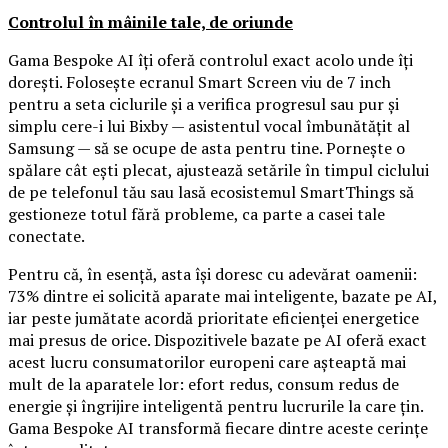
Controlul în mâinile tale, de oriunde
Gama Bespoke AI îți oferă controlul exact acolo unde îți
dorești. Folosește ecranul Smart Screen viu de 7 inch
pentru a seta ciclurile și a verifica progresul sau pur și
simplu cere-i lui Bixby — asistentul vocal îmbunătățit al
Samsung — să se ocupe de asta pentru tine. Pornește o
spălare cât ești plecat, ajustează setările în timpul ciclului
de pe telefonul tău sau lasă ecosistemul SmartThings să
gestioneze totul fără probleme, ca parte a casei tale
conectate.
Pentru că, în esență, asta își doresc cu adevărat oamenii:
73% dintre ei solicită aparate mai inteligente, bazate pe AI,
iar peste jumătate acordă prioritate eficienței energetice
mai presus de orice. Dispozitivele bazate pe AI oferă exact
acest lucru consumatorilor europeni care așteaptă mai
mult de la aparatele lor: efort redus, consum redus de
energie și îngrijire inteligentă pentru lucrurile la care țin.
Gama Bespoke AI transformă fiecare dintre aceste cerințe