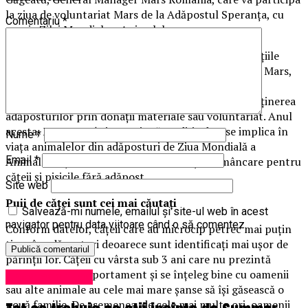
la ziua de voluntariat Mars de la Adăpostul Speranța, cu
Comentariu
*
ocazia Zilei Mondiale a Animalelor.
Sprijinirea adăposturilor și colaborarea cu organizațiile
non-proft pe termen lung sunt o prioritate pentru Mars,
iar compania implementează numeroase programe
educaționale și activități în acest sens, cum ar fi susținerea
adăposturilor prin donații materiale sau voluntariat. Anul
acesta, Mars România continuă tradiția de a se implica în
Nume
*
viața animalelor din adăposturi de Ziua Mondială a
Email
*
Animalelor și donează 182.000 de porții de mâncare pentru
cățeii și pisicile fără adăpost.
Site web
Puii de căței sunt cei mai căutați
Salvează-mi numele, emailul și site-ul web în acest
navigator pentru data viitoare când o să comentez.
Conform datelor, cățeii care au microcip petrec mai puțin
timp în adăposturi deoarece sunt identificați mai ușor de
părinții lor. Cățeii cu vârsta sub 3 ani care nu prezintă
probleme de comportament și se înțeleg bine cu oamenii
Uncategorized
sau alte animale au cele mai mare șanse să își găsească o
nouă familie. De asemenea, de cele mai multe ori, oamenii