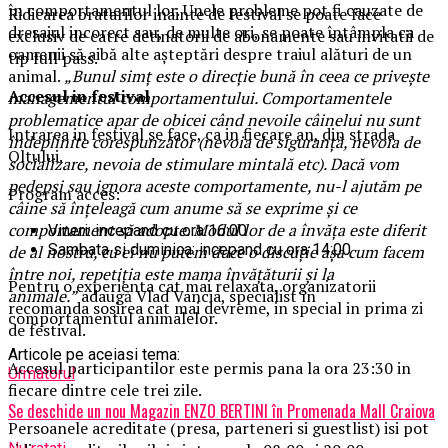
în comportamentul lor. Unele probleme pot fi cauzate de
Ridicarea bratarilor inainte de festival se poate face
dresajul incorect sau, de multe ori, se poate întâmpla ca
exclusiv de catre detinatorii de abonamente sau invitatii de
oamenii să aibă alte așteptări despre traiul alături de un
tip full pass.
animal.
„Bunul simț este o direcție bună în ceea ce privește
Accesul i
n festival
managementul comportamentului. Comportamentele
problematice apar de obicei când nevoile câinelui nu sunt
Intrarea in festival se face, ca in fiecare an, din strada
îndeplinite corespunzător (nevoia de siguranță, nevoia de
Oltului.
socializare, nevoia de stimulare mintală etc). Dacă vom
pedepsi sau ignora aceste comportamente, nu-l ajutăm pe
Program acces:
câine să înțeleagă cum anume să se exprime și ce
comportament să adopte. Modul lor de a învăța este diferit
Vineri: incepand cu ora 16:00
Sambata si duminica: incepand cu ora 14:00
de al nostru, cu ei nu putem duce o discuție așa cum facem
între noi, repetiția este mama învățăturii și la
Pentru o experienta cat mai relaxata, organizatorii
animale.”
adaugă Vlad Vancia, specialist în
recomanda sosirea cat mai devreme, in special in prima zi
comportamentul animalelor.
de festival.
Articole pe aceiasi tema:
Accesul participantilor este permis pana la ora 23:30 in
Urmatorul
fiecare dintre cele trei zile.
Se deschide un nou Magazin ENZO BERTINI în Promenada Mall Craiova
Persoanele acreditate (presa, parteneri si guestlist) isi pot