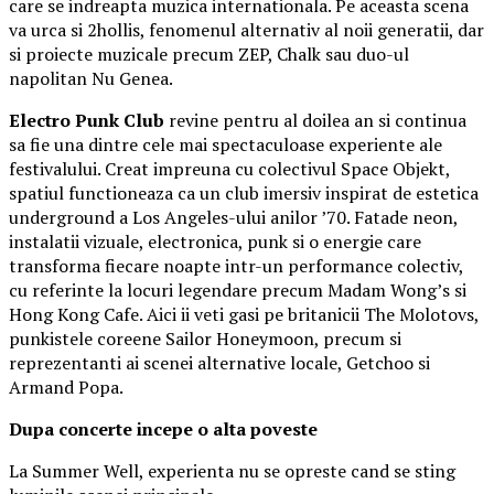
care se indreapta muzica internationala. Pe aceasta scena
va urca si 2hollis, fenomenul alternativ al noii generatii, dar
si proiecte muzicale precum ZEP, Chalk sau duo-ul
napolitan Nu Genea.
Electro Punk Club
revine pentru al doilea an si continua
sa fie una dintre cele mai spectaculoase experiente ale
festivalului. Creat impreuna cu colectivul Space Objekt,
spatiul functioneaza ca un club imersiv inspirat de estetica
underground a Los Angeles-ului anilor ’70. Fatade neon,
instalatii vizuale, electronica, punk si o energie care
transforma fiecare noapte intr-un performance colectiv,
cu referinte la locuri legendare precum Madam Wong’s si
Hong Kong Cafe. Aici ii veti gasi pe britanicii The Molotovs,
punkistele coreene Sailor Honeymoon, precum si
reprezentanti ai scenei alternative locale, Getchoo si
Armand Popa.
Dupa concerte incepe o alta poveste
La Summer Well, experienta nu se opreste cand se sting