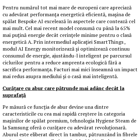
Pentru numărul tot mai mare de europeni care apreciază
cu adevărat performanța energetică eficientă, mașina de
spălat Bespoke AI excelează în aspectele care contează cel
mai mult. Cel mai recent model consumă cu până la 65%
mai puțină energie decât cerințele minime pentru o clasă
energetică A. Prin intermediul aplicației SmartThings ,
modul AI Energy monitorizează și optimizează continuu
consumul de energie, ajustându-l inteligent pe parcursul
ciclurilor pentru a reduce amprenta ecologică fără a
sacrifica performanța. Facturi mai mici înseamnă un impact
mai redus asupra mediului și o casă mai inteligentă.
Curățare cu abur care pătrunde mai adânc decât la
suprafață
Pe măsură ce funcția de abur devine una dintre
caracteristicile cu cea mai rapidă creștere în categoria
mașinilor de spălat premium, tehnologia Hygiene Steam de
la Samsung oferă o curățare cu adevărat revoluționară.
Aburul este eliberat direct în tambur, pătrunzând în fibrele