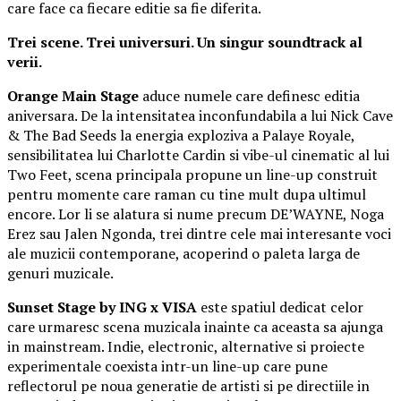
care face ca fiecare editie sa fie diferita.
Trei scene. Trei universuri. Un singur soundtrack al
verii.
Orange Main Stage
aduce numele care definesc editia
aniversara. De la intensitatea inconfundabila a lui Nick Cave
& The Bad Seeds la energia exploziva a Palaye Royale,
sensibilitatea lui Charlotte Cardin si vibe-ul cinematic al lui
Two Feet, scena principala propune un line-up construit
pentru momente care raman cu tine mult dupa ultimul
encore. Lor li se alatura si nume precum DE’WAYNE, Noga
Erez sau Jalen Ngonda, trei dintre cele mai interesante voci
ale muzicii contemporane, acoperind o paleta larga de
genuri muzicale.
Sunset Stage by ING x VISA
este spatiul dedicat celor
care urmaresc scena muzicala inainte ca aceasta sa ajunga
in mainstream. Indie, electronic, alternative si proiecte
experimentale coexista intr-un line-up care pune
reflectorul pe noua generatie de artisti si pe directiile in