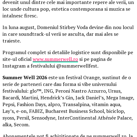
devenit unul dintre cele mai importante repere ale verii, un
loc unde cultura pop, estetica contemporana si muzica se
intalnesc firesc.
In luna august, Domeniul Stirbey Voda devine din nou locul
in care soundtrack-ul verii se asculta, dar mai ales se
traieste.
Programul complet si detaliile logistice sunt disponibile pe
site-ul oficial
www.summerwell.ro
si pe pagina de
Instagram a festivalului @summerwellfest.
Summer Well 2026
este un festival Orange, sustinut de o
serie de parteneri care dau forma si vibe universului
festivalului: glo™, ING, Peroni Nastro Azzurro, Ursus,
Bacardi, Martini, Hendrick’s Gin, Jack Daniel’s, Mega Image,
Pepsi, Fashion Days, alpro, Transalpina, vitamin aqua,
Lay’s, e-on, FABIZ, Bucharest Business School, biciclop,
syoss, Persil, Sensodyne, InterContinental Athénée Palace,
alka, Secom.
Abonamentele pot fi achizitionate de pe summerwell.ro, la