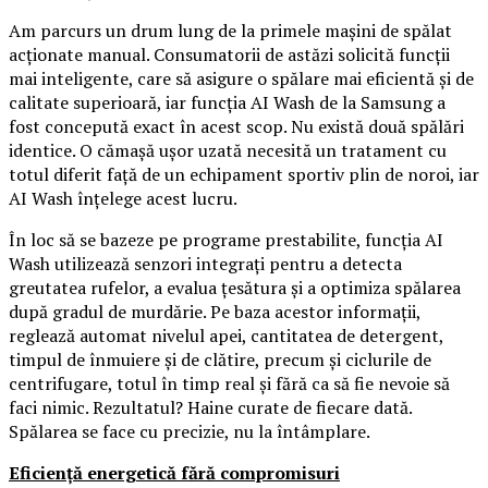
Am parcurs un drum lung de la primele mașini de spălat
acționate manual. Consumatorii de astăzi solicită funcții
mai inteligente, care să asigure o spălare mai eficientă și de
calitate superioară, iar funcția AI Wash de la Samsung a
fost concepută exact în acest scop. Nu există două spălări
identice. O cămașă ușor uzată necesită un tratament cu
totul diferit față de un echipament sportiv plin de noroi, iar
AI Wash înțelege acest lucru.
În loc să se bazeze pe programe prestabilite, funcția AI
Wash utilizează senzori integrați pentru a detecta
greutatea rufelor, a evalua țesătura și a optimiza spălarea
după gradul de murdărie. Pe baza acestor informații,
reglează automat nivelul apei, cantitatea de detergent,
timpul de înmuiere și de clătire, precum și ciclurile de
centrifugare, totul în timp real și fără ca să fie nevoie să
faci nimic. Rezultatul? Haine curate de fiecare dată.
Spălarea se face cu precizie, nu la întâmplare.
Eficiență energetică fără compromisuri