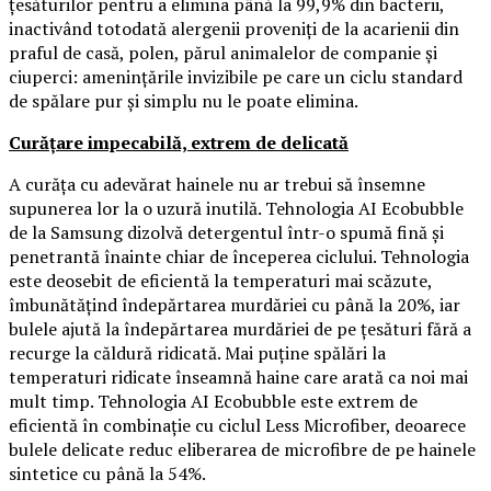
țesăturilor pentru a elimina până la 99,9% din bacterii,
inactivând totodată alergenii proveniți de la acarienii din
praful de casă, polen, părul animalelor de companie și
ciuperci: amenințările invizibile pe care un ciclu standard
de spălare pur și simplu nu le poate elimina.
Curățare impecabilă, extrem de delicată
A curăța cu adevărat hainele nu ar trebui să însemne
supunerea lor la o uzură inutilă. Tehnologia AI Ecobubble
de la Samsung dizolvă detergentul într-o spumă fină și
penetrantă înainte chiar de începerea ciclului. Tehnologia
este deosebit de eficientă la temperaturi mai scăzute,
îmbunătățind îndepărtarea murdăriei cu până la 20%, iar
bulele ajută la îndepărtarea murdăriei de pe țesături fără a
recurge la căldură ridicată. Mai puține spălări la
temperaturi ridicate înseamnă haine care arată ca noi mai
mult timp. Tehnologia AI Ecobubble este extrem de
eficientă în combinație cu ciclul Less Microfiber, deoarece
bulele delicate reduc eliberarea de microfibre de pe hainele
sintetice cu până la 54%.