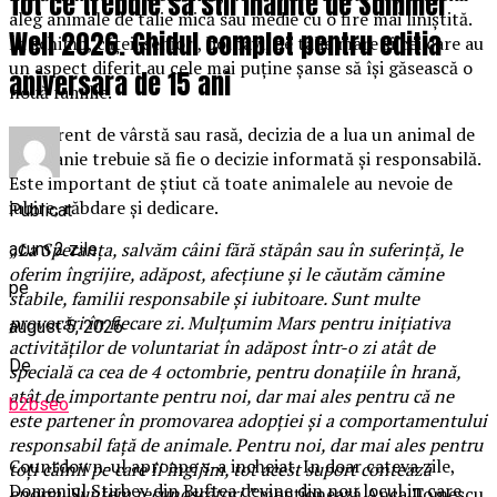
Tot ce trebuie sa stii inainte de Summer
aleg animale de talie mică sau medie cu o fire mai liniștită.
Well 2026. Ghidul complet pentru editia
În schimb, cățeii seniori, bolnavi, de talie mare și cei care au
un aspect diferit au cele mai puține șanse să își găsească o
aniversara de 15 ani
nouă familie.
Indiferent de vârstă sau rasă, decizia de a lua un animal de
companie trebuie să fie o decizie informată și responsabilă.
Este important de știut că toate animalele au nevoie de
iubire, răbdare și dedicare.
Publicat
„La Speranța, salvăm câini fără stăpân sau în suferință, le
acum 2 zile
oferim îngrijire, adăpost, afecțiune și le căutăm cămine
pe
stabile, familii responsabile și iubitoare. Sunt multe
provocări în fiecare zi. Mulțumim Mars pentru inițiativa
august 5, 2026
activităților de voluntariat în adăpost într-o zi atât de
De
specială ca cea de 4 octombrie, pentru donațiile în hrană,
atât de importante pentru noi, dar mai ales pentru că ne
b2bseo
este partener în promovarea adopției și a comportamentului
responsabil față de animale. Pentru noi, dar mai ales pentru
Countdown-ul aproape s-a incheiat. In doar cateva zile,
toți câinii pe care îi îngijim, tot acest suport contează
Domeniul Stirbey din Buftea devine din nou locul in care
enorm. Suntem recunoscători.”
menționează Anca Tomescu,