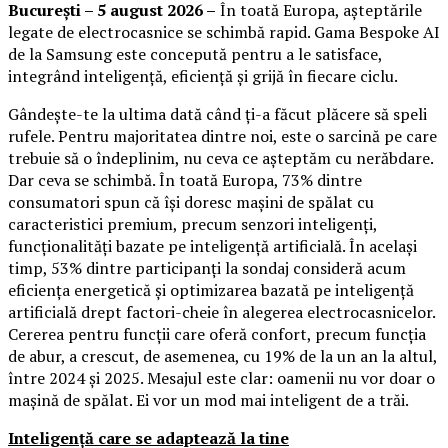
București – 5 august 2026 –
În toată Europa, așteptările
legate de electrocasnice se schimbă rapid. Gama Bespoke AI
de la Samsung este concepută pentru a le satisface,
integrând inteligență, eficiență și grijă în fiecare ciclu.
Gândește-te la ultima dată când ți-a făcut plăcere să speli
rufele. Pentru majoritatea dintre noi, este o sarcină pe care
trebuie să o îndeplinim, nu ceva ce așteptăm cu nerăbdare.
Dar ceva se schimbă. În toată Europa, 73% dintre
consumatori spun că își doresc mașini de spălat cu
caracteristici premium, precum senzori inteligenți,
funcționalități bazate pe inteligență artificială. În același
timp, 53% dintre participanți la sondaj consideră acum
eficiența energetică și optimizarea bazată pe inteligență
artificială drept factori-cheie în alegerea electrocasnicelor.
Cererea pentru funcții care oferă confort, precum funcția
de abur, a crescut, de asemenea, cu 19% de la un an la altul,
între 2024 și 2025. Mesajul este clar: oamenii nu vor doar o
mașină de spălat. Ei vor un mod mai inteligent de a trăi.
Inteligență care se adaptează la tine