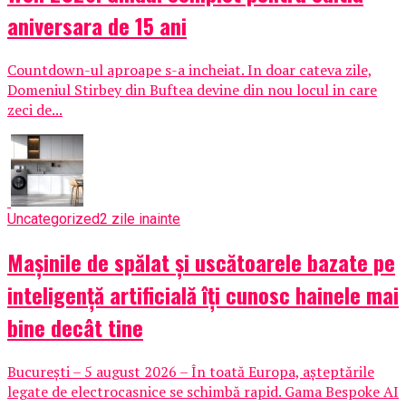
aniversara de 15 ani
Countdown-ul aproape s-a incheiat. In doar cateva zile,
Domeniul Stirbey din Buftea devine din nou locul in care
zeci de...
Uncategorized
2 zile inainte
Mașinile de spălat și uscătoarele bazate pe
inteligență artificială îți cunosc hainele mai
bine decât tine
București – 5 august 2026 – În toată Europa, așteptările
legate de electrocasnice se schimbă rapid. Gama Bespoke AI