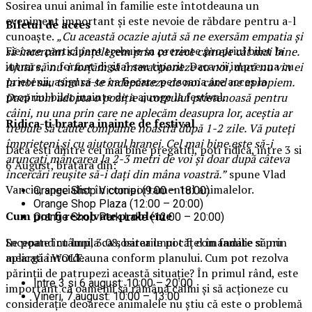
Sosirea unui animal în familie este întotdeauna un
eveniment important și este nevoie de răbdare pentru a-l
Biletul de acces
cunoaște.
„Cu această ocazie ajută să ne exersăm empatia și
Fiecare participant trebuie sa prezinte propriul bilet la
să încercăm să înțelegem prin ce trece câinele cât mai bine.
intrare, in format digital sau tiparit. Daca vii impreuna cu
Ajută să nu-i forțăm să interacționeze cu noi, dacă nu vin ei
prietenii, asigura-te ca fiecare persoana are acces la
la noi sau tind să se îndepărteze de noi când ne apropiem.
propriul bilet inainte de a ajunge la festival.
Dacă vom adopta o poziție a corpului prietenoasă pentru
câini, nu una prin care ne aplecăm deasupra lor, aceștia ar
Ridica-t
i br
at
ara
inainte de festival
trebuie să caute companie noastră după 1-2 zile. Vă puteți
împrieteni și cu ajutorul hranei. Cel mai bine este să-i
Daca esti dintre cei mai bine pregatiti, poti ridica, intre 3 si
aruncați mâncarea la 2-3 metri de voi și doar după câteva
6 August, bratara din:
încercări reușite să-i dați din mâna voastră.”
spune Vlad
Vancia, specialist în comportamentul animalelor.
Orange Shop Victoriei (9:00 – 18:00)
Orange Shop Plaza (12:00 – 20:00)
Cum pot fi rezolvate probleme
Orange Shop Park Lake (12:00 – 20:00)
Incepand cu luni, 3.08, batarile pot fi comandate si prin
Se poate întâmpla ca sosirea unui cățel în familie să nu
aplicatia WOLT.
meargă întotdeauna conform planului. Cum pot rezolva
părinții de patrupezi această situație? În primul rând, este
Intre 3 si 6 august: 10:00 – 20:00
important ca oamenii să rămână calmi și să acționeze cu
Vineri, 7 august: 10:00 – 13:00
considerație deoarece animalele nu știu că este o problemă