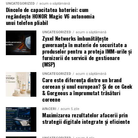
puternic în creșterea vizibilității tale online.
UNCATEGORIZED
acum o săptămână
care-pot-trece-neobservate/
Dincolo de capacitatea bateriei: cum
Fără obiective clare, advertorialele SEO riscă să fie
https://medpress.ro/ghid-complet-diabetul-de-tip-2-
regândește HONOR Magic V6 autonomia
Referințe
publicate la întâmplare, fără un impact real. Când
cauze-simptome-si-preventie/
unui telefon pliabil
strategia este bine definită, timingul devine mult mai
seodigital.ro
ușor de stabilit.
UNCATEGORIZED
acum o săptămână
Zyxel Networks îmbunătățește
guvernanța în materie de securitate a
Când ai răbdarea necesară
produselor pentru a proteja IMM-urile și
furnizorii de servicii de gestionare
pentru rezultate
(MSP)
În final, momentul potrivit este și o chestiune de
UNCATEGORIZED
acum o săptămână
Care este diferența dintre un brand
așteptări. Advertorialele SEO nu produc efecte peste
coreean și unul european? Și de ce Geek
noapte. Dacă ești pregătit să aștepți câteva săptămâni
& Gorgeous a împrumutat trăsături
sau luni pentru rezultate vizibile, atunci ești în punctul
coreene
corect pentru a începe.
AFACERI
acum 5 zile
Maximizarea rezultatelor afacerii prin
Publicate la timpul potrivit, în contextul potrivit,
strategii digitale integrate și eficiente
advertorialele devin un instrument valoros care susține
creșterea naturală și stabilă a site-ului tău.