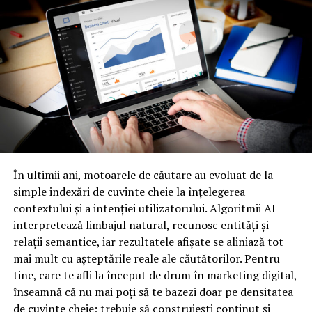
si tesaturi transparente.
Multe mirese isi aleg rochia visurilor lor, decoltata in
partea din fata sau cu spatele gol, dar apoi si-o
personalizeaza cu diferite materiale pentru a le oferi
mai mult confort si caldura. Adaugand detalii din
dantela sau tesaturi transparente rochiei de mireasa, vei
obtine un aspect unic, ideal pentru o nunta de iarna.
​Alege tesaturi mai grele.
În ultimii ani, motoarele de căutare au evoluat de la
simple indexări de cuvinte cheie la înțelegerea
Rochiile de mireasa din matase grea, brocard sau catifea
contextului și a intenției utilizatorului. Algoritmii AI
creeaza un aspect elegant, tinand totodata de cald. De
interpretează limbajul natural, recunosc entități și
asemenea, poti combina materiale mai grele cu straturi
relații semantice, iar rezultatele afișate se aliniază tot
de dantela si velur pentru a obtine un look mai
mai mult cu așteptările reale ale căutătorilor. Pentru
interesant si mai rafinat.
tine, care te afli la început de drum în marketing digital,
​Ia in considerare alegerea unei rochii
înseamnă că nu mai poți să te bazezi doar pe densitatea
de cuvinte cheie; trebuie să construiești conținut și