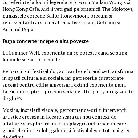
cu referinte la locuri legendare precum Madam Wong’s si
Hong Kong Cafe. Aici ii veti gasi pe britanicii The Molotovs,
punkistele coreene Sailor Honeymoon, precum si
reprezentanti ai scenei alternative locale, Getchoo si
Armand Popa.
Dupa concerte incepe o alta poveste
La Summer Well, experienta nu se opreste cand se sting
luminile scenei principale.
Pe parcursul festivalului, activarile de brand se transforma
in spatii culturale si sociale, iar petrecerile curatoriate
special pentru editia aniversara extind experienta pana
tarziu in noapte — precum seria de afterparty-uri gazduite
de glo™.
Muzica, instalatii vizuale, performance-uri si interventii
artistice creeaza in fiecare seara un nou context de
intalnire si explorare, intr-un playground urban in care
granitele dintre club, galerie si festival devin tot mai greu
de definit.