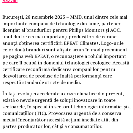
Razvan
București, 28 noiembrie 2023 – MMD, unul dintre cele mai
importante companii de tehnologie din lume, partener
licențiat al brandurilor pentru Philips Monitors și AOC,
unul dintre cei mai importanți producători de ecrane,
anunță obținerea certificării EPEAT Climate+. Logo-urile
celor două branduri sunt afișate acum în mod proeminent
pe pagina web EPEAT, o recunoaștere a rolului important
pe care îl ocupă în domeniul tehnologiei ecologice. Această
certificare reconfirmă dedicarea companiilor pentru
dezvoltarea de produse de înaltă performanță care
respectă standarde stricte de mediu.
În fața evoluției accelerate a crizei climatice din prezent,
există o nevoie urgentă de soluții inovatoare în toate
sectoarele, în special în sectorul tehnologiei informației și a
comunicațiilor (TIC). Provocarea urgentă de a conserva
mediul înconjurător necesită acțiuni imediate atât din
partea producătorilor, cât și a consumatorilor.