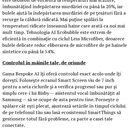
este deosebit de eficientă la temperaturi mai scăzute,
îmbunătățind îndepărtarea murdăriei cu până la 20%, iar
bulele ajută la îndepărtarea murdăriei de pe țesături fără a
recurge la căldură ridicată. Mai puține spălări la
temperaturi ridicate înseamnă haine care arată ca noi mai
mult timp. Tehnologia AI Ecobubble este extrem de
eficientă în combinație cu ciclul Less Microfiber, deoarece
bulele delicate reduc eliberarea de microfibre de pe hainele
sintetice cu până la 54%.
Controlul în mâinile tale, de oriunde
Gama Bespoke AI îți oferă controlul exact acolo unde îți
dorești. Folosește ecranul Smart Screen viu de 7 inch
pentru a seta ciclurile și a verifica progresul sau pur și
simplu cere-i lui Bixby — asistentul vocal îmbunătățit al
Samsung — să se ocupe de asta pentru tine. Pornește o
spălare cât ești plecat, ajustează setările în timpul ciclului
de pe telefonul tău sau lasă ecosistemul SmartThings să
gestioneze totul fără probleme, ca parte a casei tale
conectate.