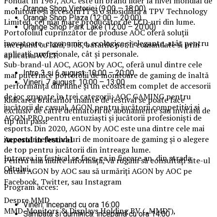
Fondat în 1967, AOC este un brand lider la nivel mondial de
Orange Shop Victoriei (9:00 – 18:00)
monitoare și accesorii IT și o subsidiară a TPV Technology
Orange Shop Plaza (12:00 – 20:00)
Limited, cel mai mare producător de LCD-uri din lume.
Orange Shop Park Lake (12:00 – 20:00)
Portofoliul cuprinzător de produse AOC oferă soluții
inovatoare, ergonomice, ecologice și elegante, atât pentru
Incepand cu luni, 3.08, batarile pot fi comandate si prin
aplicații profesionale, cât și personale.
aplicatia WOLT.
Sub-brand-ul AOC, AGON by AOC, oferă unul dintre cele
Intre 3 si 6 august: 10:00 – 20:00
mai puternice portofolii de monitoare de gaming de înaltă
Vineri, 7 august: 10:00 – 13:00
performanță din lume și un ecosistem complet de accesorii
de joc grupate în trei categorii: AOC GAMING pentru
Ridicarea bratarilor inainte de festival se poate face
jucătorii de casual, AGON pentru jucătorii competitivi și
exclusiv de catre detinatorii de abonamente sau invitatii de
AGON PRO pentru entuziaști și jucătorii profesioniști de
tip full pass.
esports. Din 2020, AGON by AOC este una dintre cele mai
importante brand-uri de monitoare de gaming și o alegere
Accesul i
n festival
de top pentru jucătorii din întreaga lume.
Intrarea in festival se face, ca in fiecare an, din strada
Pentru mai multe informații, vă rugăm să consultați site-ul
Oltului.
oficial AGON by AOC sau să urmăriți AGON by AOC pe
Facebook, Twitter, sau Instagram
Program acces:
Despre MMD
Vineri: incepand cu ora 16:00
MMD-Monitors & Displays Holding BV („MMD”),
Sambata si duminica: incepand cu ora 14:00