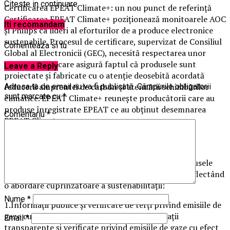
Citeste in continuare
Certificarea EPEAT Climate+: un nou punct de referință
Certificarea EPEAT Climate+ poziționează monitoarele AOC
Iti recomandam
și Philips ca lideri al eforturilor de a produce electronice
sustenabile. Procesul de certificare, supervizat de Consiliul
Comenteaza si tu
Global al Electronicii (GEC), necesită respectarea unor
criterii stricte care asigură faptul că produsele sunt
Leave a Reply
proiectate și fabricate cu o atenție deosebită acordată
reducerii amprentei de carbon și atenuării schimbărilor
Adresa ta de email nu va fi publicată.
Câmpurile obligatorii
sunt marcate cu
*
climatice. EPEAT Climate+ reunește producătorii care au
produse înregistrate EPEAT ce au obținut desemnarea
Comentariu
*
EPEAT Climate+.
Cerințe necesare pentru ca un produs să obțină
desemnarea EPEAT Climate+.
Pentru a obține desemnarea EPEAT Climate+, produsele
trebuie să îndeplinească mai multe criterii cheie, reflectând
o abordare cuprinzătoare a sustenabilității:
Nume
*
1.Informații publice și verificate de terți privind emisiile de
gaze cu efect de seră ale produselor: informații
Email
*
transparente și verificate privind emisiile de gaze cu efect