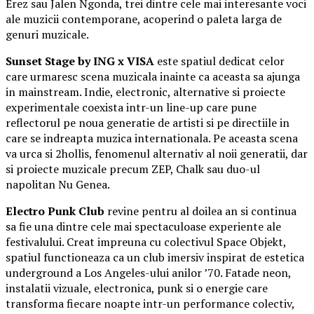
Erez sau Jalen Ngonda, trei dintre cele mai interesante voci
ale muzicii contemporane, acoperind o paleta larga de
genuri muzicale.
Sunset Stage by ING x VISA
este spatiul dedicat celor
care urmaresc scena muzicala inainte ca aceasta sa ajunga
in mainstream. Indie, electronic, alternative si proiecte
experimentale coexista intr-un line-up care pune
reflectorul pe noua generatie de artisti si pe directiile in
care se indreapta muzica internationala. Pe aceasta scena
va urca si 2hollis, fenomenul alternativ al noii generatii, dar
si proiecte muzicale precum ZEP, Chalk sau duo-ul
napolitan Nu Genea.
Electro Punk Club
revine pentru al doilea an si continua
sa fie una dintre cele mai spectaculoase experiente ale
festivalului. Creat impreuna cu colectivul Space Objekt,
spatiul functioneaza ca un club imersiv inspirat de estetica
underground a Los Angeles-ului anilor ’70. Fatade neon,
instalatii vizuale, electronica, punk si o energie care
transforma fiecare noapte intr-un performance colectiv,