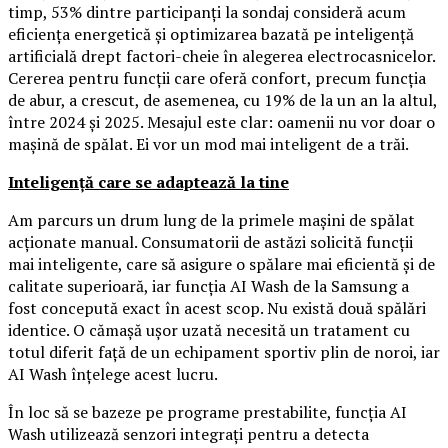
timp, 53% dintre participanți la sondaj consideră acum
eficiența energetică și optimizarea bazată pe inteligență
artificială drept factori-cheie în alegerea electrocasnicelor.
Cererea pentru funcții care oferă confort, precum funcția
de abur, a crescut, de asemenea, cu 19% de la un an la altul,
între 2024 și 2025. Mesajul este clar: oamenii nu vor doar o
mașină de spălat. Ei vor un mod mai inteligent de a trăi.
Inteligență care se adaptează la tine
Am parcurs un drum lung de la primele mașini de spălat
acționate manual. Consumatorii de astăzi solicită funcții
mai inteligente, care să asigure o spălare mai eficientă și de
calitate superioară, iar funcția AI Wash de la Samsung a
fost concepută exact în acest scop. Nu există două spălări
identice. O cămașă ușor uzată necesită un tratament cu
totul diferit față de un echipament sportiv plin de noroi, iar
AI Wash înțelege acest lucru.
În loc să se bazeze pe programe prestabilite, funcția AI
Wash utilizează senzori integrați pentru a detecta