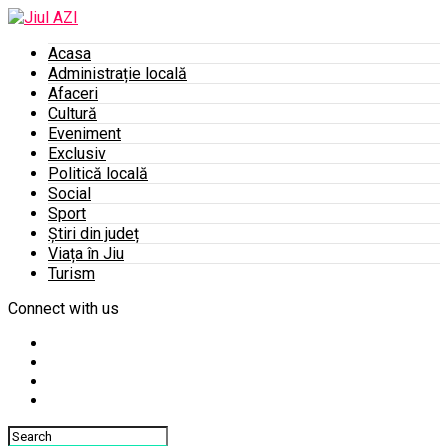
Acasa
Administrație locală
Afaceri
Cultură
Eveniment
Exclusiv
Politică locală
Social
Sport
Știri din județ
Viața în Jiu
Turism
Connect with us