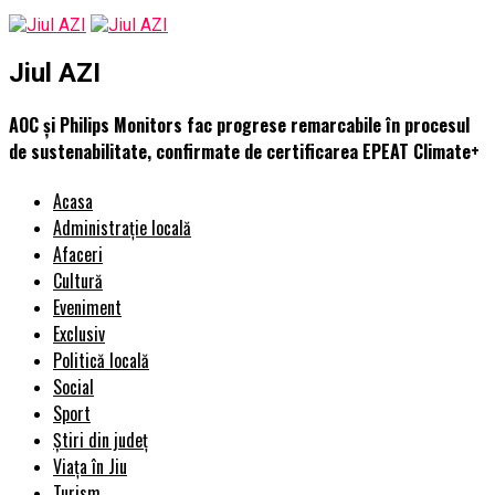
Jiul AZI
AOC și Philips Monitors fac progrese remarcabile în procesul
de sustenabilitate, confirmate de certificarea EPEAT Climate+
Acasa
Administrație locală
Afaceri
Cultură
Eveniment
Exclusiv
Politică locală
Social
Sport
Știri din județ
Viața în Jiu
Turism