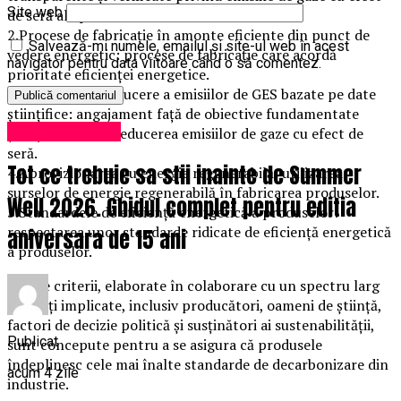
Site web
de seră ale produselor.
2.Procese de fabricație în amonte eficiente din punct de
Salvează-mi numele, emailul și site-ul web în acest
vedere energetic: procese de fabricație care acordă
navigator pentru data viitoare când o să comentez.
prioritate eficienței energetice.
3.Obiective de reducere a emisiilor de GES bazate pe date
științifice: angajament față de obiective fundamentate
Uncategorized
științific pentru reducerea emisiilor de gaze cu efect de
seră.
Tot ce trebuie sa stii inainte de Summer
4.Aprovizionarea cu energie regenerabilă: utilizarea
surselor de energie regenerabilă în fabricarea produselor.
Well 2026. Ghidul complet pentru editia
5.Standardele de eficiență energetică a produselor:
respectarea unor standarde ridicate de eficiență energetică
aniversara de 15 ani
a produselor.
Aceste criterii, elaborate în colaborare cu un spectru larg
de părți implicate, inclusiv producători, oameni de știință,
factori de decizie politică și susținători ai sustenabilității,
Publicat
sunt concepute pentru a se asigura că produsele
îndeplinesc cele mai înalte standarde de decarbonizare din
acum 4 zile
industrie.