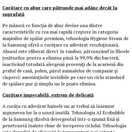
Curățare cu abur care pătrunde mai adânc decât la
suprafață
Pe măsură ce funcția de abur devine una dintre
caracteristicile cu cea mai rapidă creștere în categoria
mașinilor de spălat premium, tehnologia Hygiene Steam de
la Samsung oferă o curățare cu adevărat revoluționară.
Aburul este eliberat direct în tambur, pătrunzând în fibrele
țesăturilor pentru a elimina până la 99,9% din bacterii,
inactivând totodată alergenii proveniți de la acarienii din
praful de casă, polen, părul animalelor de companie și
ciuperci: amenințările invizibile pe care un ciclu standard
de spălare pur și simplu nu le poate elimina.
Curățare impecabilă, extrem de delicată
A curăța cu adevărat hainele nu ar trebui să însemne
supunerea lor la o uzură inutilă. Tehnologia AI Ecobubble
de la Samsung dizolvă detergentul într-o spumă fină și
penetrantă înainte chiar de începerea ciclului. Tehnologia