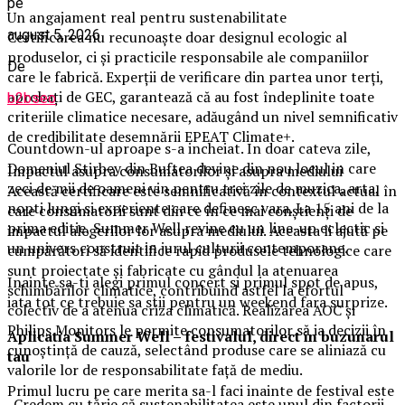
pe
Un angajament real pentru sustenabilitate
august 5, 2026
Certificarea nu recunoaște doar designul ecologic al
produselor, ci și practicile responsabile ale companiilor
De
care le fabrică. Experții de verificare din partea unor terți,
aprobați de GEC, garantează că au fost îndeplinite toate
b2bseo
criteriile climatice necesare, adăugând un nivel semnificativ
de credibilitate desemnării EPEAT Climate+.
Countdown-ul aproape s-a incheiat. In doar cateva zile,
Domeniul Stirbey din Buftea devine din nou locul in care
Impactul asupra consumatorilor și asupra mediului
zeci de mii de oameni vin pentru trei zile de muzica, arta,
Această certificare este semnificativă în contextul actual în
nopti lungi si experiente care definesc vara. La 15 ani de la
care consumatorii sunt din ce în ce mai conștienți de
prima editie, Summer Well revine cu un line-up eclectic si
impactul alegerilor lor asupra mediului. Aceasta îi ajută pe
un univers construit in jurul culturii contemporane.
cumpărători să identifice rapid produsele tehnologice care
sunt proiectate și fabricate cu gândul la atenuarea
Inainte sa-ti alegi primul concert si primul spot de apus,
schimbărilor climatice, contribuind astfel la efortul
iata tot ce trebuie sa stii pentru un weekend fara surprize.
colectiv de a atenua criza climatică. Realizarea AOC și
Philips Monitors le permite consumatorilor să ia decizii în
Aplica
t
ia Summer Well
– festivalul, direct in buzunarul
cunoștință de cauză, selectând produse care se aliniază cu
tau
valorile lor de responsabilitate față de mediu.
Primul lucru pe care merita sa-l faci inainte de festival este
„Credem cu tărie că sustenabilitatea este unul din factorii