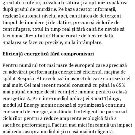
greutatea rufelor, a evalua țesătura și a optimiza spălarea
după gradul de murdărie. Pe baza acestor informații,
reglează automat nivelul apei, cantitatea de detergent,
timpul de înmuiere și de clătire, precum și ciclurile de
centrifugare, totul în timp real și fără ca să fie nevoie să
faci nimic. Rezultatul? Haine curate de fiecare dată.
Spălarea se face cu precizie, nu la întâmplare.
Eficiență energetică fără compromisuri
Pentru numărul tot mai mare de europeni care apreciază
cu adevărat performanța energetică eficientă, mașina de
spălat Bespoke AI excelează în aspectele care contează cel
mai mult. Cel mai recent model consumă cu până la 65%
mai puțină energie decât cerințele minime pentru o clasă
energetică A. Prin intermediul aplicației SmartThings ,
modul AI Energy monitorizează și optimizează continuu
consumul de energie, ajustându-l inteligent pe parcursul
ciclurilor pentru a reduce amprenta ecologică fără a
sacrifica performanța. Facturi mai mici înseamnă un impact
mai redus asupra mediului și o casă mai inteligentă.