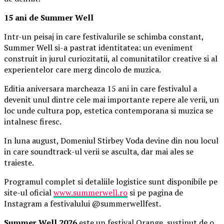
15 ani de Summer Well
Intr-un peisaj in care festivalurile se schimba constant,
Summer Well si-a pastrat identitatea: un eveniment
construit in jurul curiozitatii, al comunitatilor creative si al
experientelor care merg dincolo de muzica.
Editia aniversara marcheaza 15 ani in care festivalul a
devenit unul dintre cele mai importante repere ale verii, un
loc unde cultura pop, estetica contemporana si muzica se
intalnesc firesc.
In luna august, Domeniul Stirbey Voda devine din nou locul
in care soundtrack-ul verii se asculta, dar mai ales se
traieste.
Programul complet si detaliile logistice sunt disponibile pe
site-ul oficial
www.summerwell.ro
si pe pagina de
Instagram a festivalului @summerwellfest.
Summer Well 2026
este un festival Orange, sustinut de o