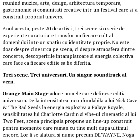
reunind muzica, arta, design, arhitectura temporara,
gastronomie si comunitati creative intr-un festival care si-a
construit propriul univers.
Anul acesta, peste 20 de artisti, trei scene si o serie de
experiente curatoriate transforma fiecare colt al
domeniului intr-un spatiu cu identitate proprie. Nu este
doar despre cine urca pe scena, ci despre atmosfera dintre
concerte, descoperirile intamplatoare si energia colectiva
care face ca fiecare editie sa fie diferita.
Trei scene. Trei universuri. Un singur soundtrack al
verii.
Orange Main Stage
aduce numele care definesc editia
aniversara. De la intensitatea inconfundabila a lui Nick Cave
& The Bad Seeds la energia exploziva a Palaye Royale,
sensibilitatea lui Charlotte Cardin si vibe-ul cinematic al lui
Two Feet, scena principala propune un line-up construit
pentru momente care raman cu tine mult dupa ultimul
encore. Lor li se alatura si nume precum DE’WAYNE, Noga