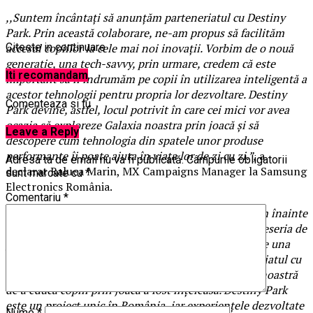
,,Suntem încântați să anunțăm parteneriatul cu Destiny
Park. Prin această colaborare, ne-am propus să facilităm
accesul copiilor la cele mai noi inovații. Vorbim de o nouă
Citeste in continuare
generație, una tech-savvy, prin urmare, credem că este
Iti recomandam
important să îi îndrumăm pe copii în utilizarea inteligentă a
acestor tehnologii pentru propria lor dezvoltare. Destiny
Comenteaza si tu
Park devine, astfel, locul potrivit în care cei mici vor avea
ocazia să exploreze Galaxia noastra prin joacă și să
Leave a Reply
descopere cum tehnologia din spatele unor produse
performante îi poate ajuta în viața lor de zi cu zi.”,
a
Adresa ta de email nu va fi publicată.
Câmpurile obligatorii
declarat Raluca Marin, MX Campaigns Manager la Samsung
sunt marcate cu
*
Electronics România.
Comentariu
*
“Școala viitorului în Destiny Park înseamnă de acum înainte
Samsung și ne bucurăm că putem oferi copiilor și meseria de
profesor. A educa și a dărui din cunoștințele tale este una
dintre cele mai frumoase și nobile profesii. Parteneriatul cu
Samsung este pentru noi dovada clară că misiunea noastră
de a educa copiii prin joacă a fost înțeleasă. Destiny Park
este un proiect unic în România, iar experiențele dezvoltate
Nume
*