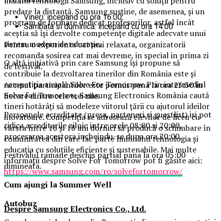
mai noi tehnologii Samsung, inclusiv cu soluții pentru
predare la distanță. Samsung susține, de asemenea, și un
Vineri: incepand cu ora 16:00
program de formare dedicat profesorilor, astfel încât
Sambata si duminica: incepand cu ora 14:00
aceștia să își dezvolte competențe digitale adecvate unui
sistem modern de educație.
Pentru o experienta cat mai relaxata, organizatorii
recomanda sosirea cat mai devreme, in special in prima zi
O altă inițiativă prin care Samsung își propune să
de festival.
contribuie la dezvoltarea tinerilor din România este și
competiția anuală Solve For Tomorrow. Prin intermediul
Accesul participantilor este permis pana la ora 23:30 in
Solve for Tomorrow, Samsung Electronics România caută
fiecare dintre cele trei zile.
tineri hotărâți să modeleze viitorul țării cu ajutorul ideilor
Persoanele acreditate (presa, parteneri si guestlist) isi pot
inovatoare. Competiția se adresează elevilor de liceu cu
ridica acreditarile zilnic intre orele 08:00 si 20:00,
vârsta între 16 și 18 ani dornici să producă o schimbare în
procesarea acestora incheindu-se dupa ora 20:00.
comunitatea din care fac parte îmbinând tehnologia și
educația cu soluțiile eficiente și sustenabile. Mai multe
Festivalul ramane deschis partial pana la ora 05:00
informații despre Solve For Tomorrow pot fi găsite aici:
dimineata.
https://www.samsung.com/ro/solvefortomorrow/
Cum ajungi la Summer Well
Autobuz
Despre Samsung Electronics Co., Ltd.