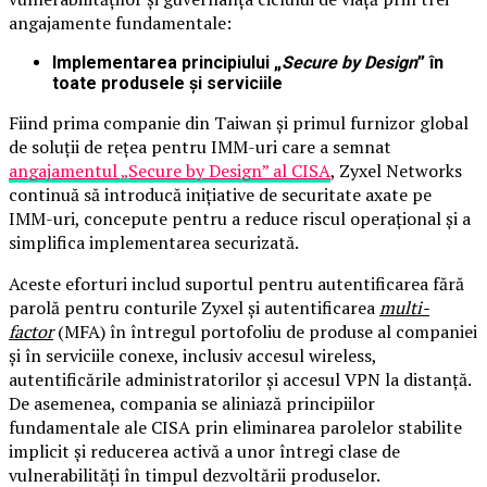
angajamente fundamentale:
Implementarea principiului „
Secure by Design
” în
toate produsele și serviciile
Fiind prima companie din Taiwan și primul furnizor global
de soluții de rețea pentru IMM-uri care a semnat
angajamentul „Secure by Design” al CISA
, Zyxel Networks
continuă să introducă inițiative de securitate axate pe
IMM-uri, concepute pentru a reduce riscul operațional și a
simplifica implementarea securizată.
Aceste eforturi includ suportul pentru autentificarea fără
parolă pentru conturile Zyxel și autentificarea
multi-
factor
(MFA) în întregul portofoliu de produse al companiei
și în serviciile conexe, inclusiv accesul wireless,
autentificările administratorilor și accesul VPN la distanță.
De asemenea, compania se aliniază principiilor
fundamentale ale CISA prin eliminarea parolelor stabilite
implicit și reducerea activă a unor întregi clase de
vulnerabilități în timpul dezvoltării produselor.