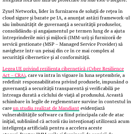
Zyxel Networks, lider în furnizarea de soluții de rețea în
cloud sigure și bazate pe IA, a anunțat astăzi framework-ul
său îmbunătățit de guvernanță a securității produselor,
consolidându-și angajamentul pe termen lung de a ajuta
întreprinderile mici și mijlocii (IMM-uri) și furnizorii de
servicii gestionate (MSP – Managed Service Provider) să
navigheze într-un peisaj din ce în ce mai complex al
securității cibernetice și al conformității.
Legea UE privind reziliența cibernetică (Cyber Resilience
Act – CRA)
, care va intra în vigoare în luna septembrie, a
redefinit responsabilitatea privind produsele, impunând o
guvernanță a securității transparentă și verificabilă pe
întreaga durată a ciclului de viață al produsului. Această
schimbare în legile de reglementare survine în contextul în
care
un studiu realizat de Mandiant
evidențiază
vulnerabilitățile software ca fiind principala cale de atac
inițial, subliniind că actorii rău intenționați utilizează acum
inteligența artificială pentru a accelera aceste