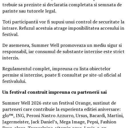
trebuie sa prezinte si declaratia completata si semnata de
parinte sau tutorele legal.
Toti participantii vor fi supusi unui control de securitate la
intrare. Refuzul acestuia atrage imposibilitatea accesului in
festival.
De asemenea, Summer Well promoveaza un mediu sigur si
responsabil, iar consumul de substante interzise este strict
interzis.
Regulamentul complet, impreuna cu lista obiectelor
permise si interzise, poate fi consultat pe site-ul oficial al
festivalului.
Un festival construit
impreuna cu partenerii sai
Summer Well 2026 este un festival Orange, sustinut de
parteneri care contribuie la experienta editiei aniversare:
glo™, ING, Peroni Nastro Azzurro, Ursus, Bacardi, Martini,
Jagermeister, Jack Daniel’s, Mega Image, Pepsi, Fashion
Days, alpro, Transalpina, vitamin aqua, Lay’s, e-on,