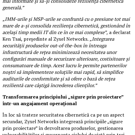
mai informate și să-și consolideze reziliența cibernetică
generală.”
„IMM-urile și MSP-urile se confruntă cu o presiune tot mai
mare de a-și consolida reziliența cibernetică, gestionând în
același timp medii IT din ce în ce mai complexe”,
a declarat
Ken Tsai, președinte al Zyxel Networks.
„Integrarea
securității produselor out-of-the-box în întreaga
infrastructură de rețea minimizează necesitatea unor
configurări manuale de securizare ulterioare, costisitoare și
consumatoare de timp. Acest lucru le permite partenerilor
noștri să implementeze soluțiile mai rapid, să simplifice
auditurile de conformitate și să ofere o bază de rețea
rezilientă care câștigă încrederea clienților.”
Transformarea principiului „sigure prin proiectare”
într-un angajament operațional
În loc să trateze securitatea cibernetică ca pe un aspect
secundar, Zyxel Networks integrează principiile „sigure
prin proiectare” în dezvoltarea produselor, gestionarea
vulnerabilităților și guvernanța ciclului de viață prin trei