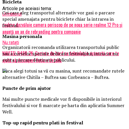
Biciclet
a
Articole pe aceiasi tema:
Cei care aleg transportul alternativ vor gasi o parcare
Urmatorul
special amenajata pentru biciclete chiar la intrarea in
realme dezvăluie camera periscop de pe noua serie realme 12 Pro și
festival.
anunță un an de rebranding pentru companie
Masina
personal
a
Nu ratati
Organizatorii recomanda utilizarea transportului public
NAVITEL R480 2K: Camera de bord cu tehnologie avansată care te
sau a curselor speciale dedicate festivalului, intrucat nu
exista parcare destinata publicului.
ajută să descoperi fiecare detaliu
Daca alegi totusi sa vii cu masina, sunt recomandate rutele
alternative Chitila – Buftea sau Corbeanca – Buftea.
Puncte de prim ajutor
Mai multe puncte medicale vor fi disponibile in interiorul
festivalului si vor fi marcate pe harta din aplicatia Summer
Well.
Top-up rapid pentru plati i
n festival