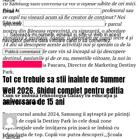
cu Samsung sunt convinsă că vor fi repede iubite de cei mici.
Până la urmă, cui nu îi place să se joace de-a profesorul sau
Email
*
ce copil nu visează acum să fie creator de conținut? Noi
Site web
spijinim educația nonformală din România, iar parcul
nostru din Băneasa reprezintă, cu siguranță, o abordare
Salvează-mi numele, emailul și site-ul web în acest
inovativă a învățării. Așadar, îi așteptăm pe copiii între 4 și
navigator pentru data viitoare când o să comentez.
14 ani să descopere aceste activități noi și sperăm ca de la
an la an, generațiile care vin să înceapă să își descopere
destinul, pasiunile și de ce nu, meseriile viitoare, la noi în
Uncategorized
parc. ”
– Ana-Maria Pascaru, Director de Marketing Destiny
Park.
Tot ce trebuie sa stii inainte de Summer
Well 2026. Ghidul complet pentru editia
Cum se îmbină tehnologia Galaxy cu educația și
aniversara de 15 ani
divertismentul
Pe parcursul anului 2024, Samsung îi așteaptă pe părinți
alături de copii la Destiny Park în cele două zone
experiențiale unde învățarea prin joacă se îmbină cu
tehnologia de top. Copiii vor putea descoperi ,,Școala
Publicat