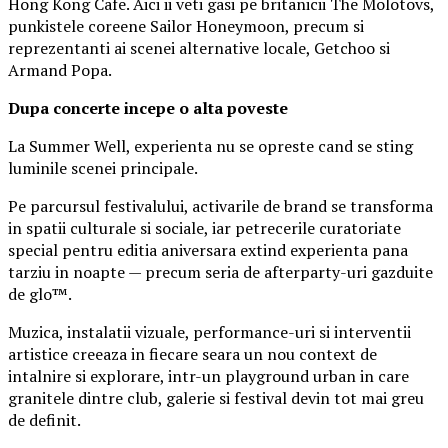
Hong Kong Cafe. Aici ii veti gasi pe britanicii The Molotovs,
punkistele coreene Sailor Honeymoon, precum si
reprezentanti ai scenei alternative locale, Getchoo si
Armand Popa.
Dupa concerte incepe o alta poveste
La Summer Well, experienta nu se opreste cand se sting
luminile scenei principale.
Pe parcursul festivalului, activarile de brand se transforma
in spatii culturale si sociale, iar petrecerile curatoriate
special pentru editia aniversara extind experienta pana
tarziu in noapte — precum seria de afterparty-uri gazduite
de glo™.
Muzica, instalatii vizuale, performance-uri si interventii
artistice creeaza in fiecare seara un nou context de
intalnire si explorare, intr-un playground urban in care
granitele dintre club, galerie si festival devin tot mai greu
de definit.