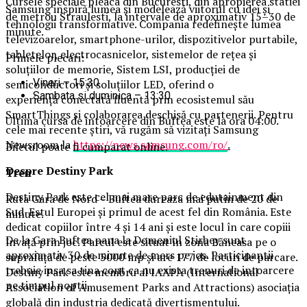
Cursele speciale pleaca din Bucuresti, din apropierea statiei
Samsung inspiră lumea și modelează viitorul cu idei și
de metrou Straulesti, la intervale de aproximativ 15–30 de
tehnologii transformative. Compania redefinește lumea
minute.
televizoarelor, smartphone-urilor, dispozitivelor purtabile,
tabletelor, electrocasnicelor, sistemelor de rețea și
Primele plecari:
soluțiilor de memorie, Sistem LSI, producției de
Vineri – 15:30
semiconductori și soluțiilor LED, oferind o
Sambata si duminica – 13:30
experiență conectată fluentă prin ecosistemul său
SmartThings și colaborarea deschisă cu partenerii. Pentru
Ultima cursa de intoarcere din Buftea este la ora 04:00.
cele mai recente știri, vă rugăm să vizitați Samsung
Newsroom la
https://news.samsung.com/ro/
.
Biletul poate fi cumparat online.
Despre Destiny Park
Tren
Destiny Park este cel mai mare parc de edutainment din
Ruta Gara de Nord – Buftea dureaza mai putin de 20 de
Sud-Estul Europei și primul de acest fel din România. Este
minute.
dedicat copiilor între 4 și 14 ani și este locul în care copiii
De la Gara Buftea pana la Domeniul Stirbey sunt
învață prin joc. Parcul este situat în zona Băneasa pe o
aproximativ 30 de minute de mers pe jos. Participantii
suprafață de peste 5000 mp și are 177 de locuri de parcare.
trebuie insa sa tina cont ca nu exista trenuri de intoarcere
Destiny Park este membru al IAAPA (International
pe timpul noptii.
Association of Amusement Parks and Attractions) asociația
globală din industria dedicată divertismentului.