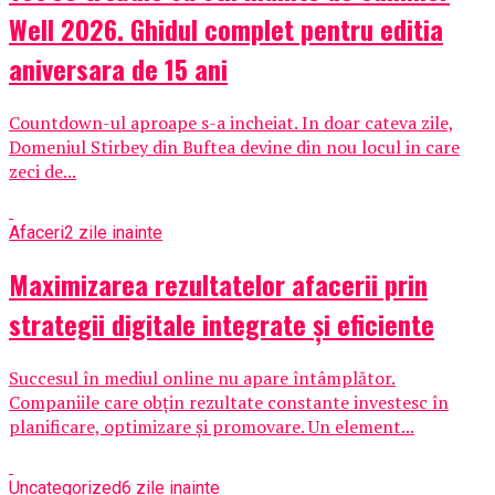
Well 2026. Ghidul complet pentru editia
aniversara de 15 ani
Countdown-ul aproape s-a incheiat. In doar cateva zile,
Domeniul Stirbey din Buftea devine din nou locul in care
zeci de...
Afaceri
2 zile inainte
Maximizarea rezultatelor afacerii prin
strategii digitale integrate și eficiente
Succesul în mediul online nu apare întâmplător.
Companiile care obțin rezultate constante investesc în
planificare, optimizare și promovare. Un element...
Uncategorized
6 zile inainte