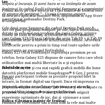
tau
inspira
ș
i
î
ncuraja.
Ș
i acest lucru se va
î
nt
â
mpla de acum
î
nainte
ș
i
î
n cadrul
Ș
colii viitorului Samsung
ș
i a experien
ț
ei
Primul lucru pe care merita sa-l faci inainte de festival este
de creator de con
ț
inut.”
– Urania Cremene, expert
sa descarci aplicatia Summer Well, disponibila in App Store
parenting și ambasador Destiny Park.
si Google Play.
Cele două zone Samsung din cadrul Destiny Park vor fi
Aici vei gasi programul complet pe zile, harta festivalului,
dotate cu cele mai noi produse din gama Galaxy, printre
zonele de food & drinks, activitatile de entertainment,
care Galaxy S23 Ultra și tablete din seria Tab S9 + și Tab S9
informatiile utile si biletele achizitionate online. Activeaza
Ultra.
notificarile pentru a primi in timp real toate update-urile
importante pe parcursul festivalului.
Galaxy S23 Ultra redefinește experiența premium pe un
telefon. Seria Galaxy S23 dispune de camere foto care oferă
utilizatorilor mai multă libertate în a-și explora
Biletul de acces
creativitatea, dar și cea mai rapidă grafică mobilă din lume
datorită platformei mobile Snapdragon® 8 Gen 2 pentru
Fiecare participant trebuie sa prezinte propriul bilet la
Galaxy.
intrare, in format digital sau tiparit. Daca vii impreuna cu
prietenii, asigura-te ca fiecare persoana are acces la
Dispozitivele din seria Galaxy Tab S9 sunt și ele echipate cu
propriul bilet inainte de a ajunge la festival.
procesor Snapdragon® 8 Gen 2 Mobile care asigură
experiențe optimizate de joc, dar și vizionare a unei
Ridica-t
i br
at
ara
inainte de festival
emisiuni de televiziune sau a unui film la cele mai înalte