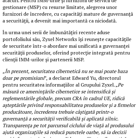
atacuri. Pentru IMM-urile și furnizorii de servicii de
gestionare (MSP) cu resurse limitate, alegerea unor
furnizori de încredere, cu capacități mature de guvernanță
a securității, a devenit mai importantă ca niciodată.
În urma unei serii de îmbunătățiri recente aduse
portofoliului său, Zyxel Networks își reunește capacitățile
de securitate într-o abordare mai unificată a guvernanței
securității produselor, oferind protecție integrată pentru
clienții IMM-urilor și partenerii MSP.
„În prezent, securitatea cibernetică nu se mai poate baza
doar pe promisiuni
”, a declarat Edward Yu, directorul
pentru securitatea informațiilor al Grupului Zyxel. „
Pe
măsură ce amenințările cibernetice se intensifică și
reglementările globale, precum CRA în cadrul UE, ridică
așteptările privind responsabilitatea produselor și a firmelor
producătoare, încrederea trebuie câștigată printr-o
guvernanță a securității verificabilă și aplicată zilnic.
Transparența pe tot parcursul ciclului de viață al produsului
ajută organizațiile să reducă punctele oarbe, să ia decizii