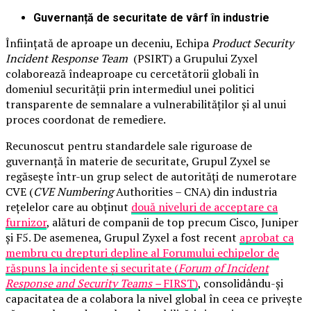
Guvernanță de securitate de vârf în industrie
Înființată de aproape un deceniu, Echipa
Product Security
Incident Response Team
(PSIRT) a Grupului Zyxel
colaborează îndeaproape cu cercetătorii globali în
domeniul securității prin intermediul unei politici
transparente de semnalare a vulnerabilităților și al unui
proces coordonat de remediere.
Recunoscut pentru standardele sale riguroase de
guvernanță în materie de securitate, Grupul Zyxel se
regăsește într-un grup select de autorități de numerotare
CVE (
CVE Numbering
Authorities – CNA) din industria
rețelelor care au obținut
două niveluri de acceptare ca
furnizor
, alături de companii de top precum Cisco, Juniper
și F5. De asemenea, Grupul Zyxel a fost recent
aprobat ca
membru cu drepturi depline al Forumului echipelor de
răspuns la incidente și securitate (
Forum of Incident
Response and Security Teams –
FIRST)
, consolidându-și
capacitatea de a colabora la nivel global în ceea ce privește