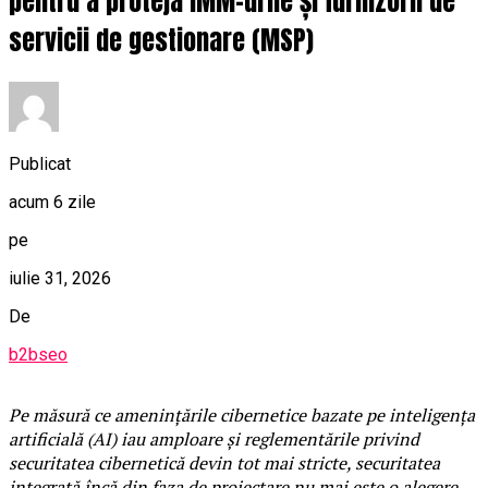
pentru a proteja IMM-urile și furnizorii de
servicii de gestionare (MSP)
Publicat
acum 6 zile
pe
iulie 31, 2026
De
b2bseo
Pe măsură ce amenințările cibernetice bazate pe inteligența
artificială (AI) iau amploare și reglementările privind
securitatea cibernetică devin tot mai stricte, securitatea
integrată încă din faza de proiectare nu mai este o alegere.