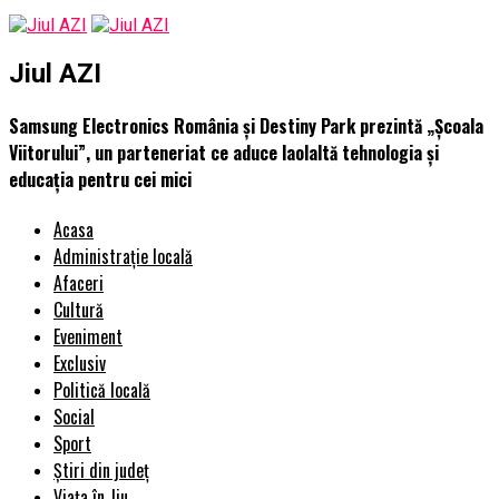
Jiul AZI
Samsung Electronics România și Destiny Park prezintă „Școala
Viitorului”, un parteneriat ce aduce laolaltă tehnologia și
educația pentru cei mici
Acasa
Administrație locală
Afaceri
Cultură
Eveniment
Exclusiv
Politică locală
Social
Sport
Știri din județ
Viața în Jiu