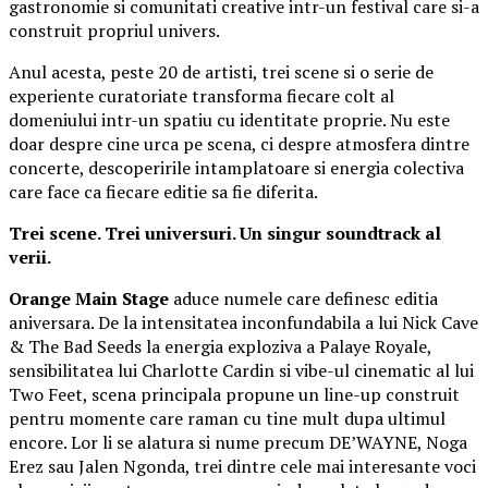
gastronomie si comunitati creative intr-un festival care si-a
construit propriul univers.
Anul acesta, peste 20 de artisti, trei scene si o serie de
experiente curatoriate transforma fiecare colt al
domeniului intr-un spatiu cu identitate proprie. Nu este
doar despre cine urca pe scena, ci despre atmosfera dintre
concerte, descoperirile intamplatoare si energia colectiva
care face ca fiecare editie sa fie diferita.
Trei scene. Trei universuri. Un singur soundtrack al
verii.
Orange Main Stage
aduce numele care definesc editia
aniversara. De la intensitatea inconfundabila a lui Nick Cave
& The Bad Seeds la energia exploziva a Palaye Royale,
sensibilitatea lui Charlotte Cardin si vibe-ul cinematic al lui
Two Feet, scena principala propune un line-up construit
pentru momente care raman cu tine mult dupa ultimul
encore. Lor li se alatura si nume precum DE’WAYNE, Noga
Erez sau Jalen Ngonda, trei dintre cele mai interesante voci