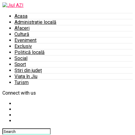
Acasa
Administrație locală
Afaceri
Cultură
Eveniment
Exclusiv
Politică locală
Social
Sport
Știri din județ
Viața în Jiu
Turism
Connect with us