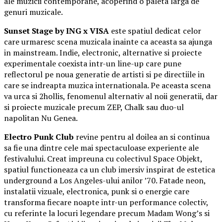
ale muzicii contemporane, acoperind o paleta larga de
genuri muzicale.
Sunset Stage by ING x VISA
este spatiul dedicat celor
care urmaresc scena muzicala inainte ca aceasta sa ajunga
in mainstream. Indie, electronic, alternative si proiecte
experimentale coexista intr-un line-up care pune
reflectorul pe noua generatie de artisti si pe directiile in
care se indreapta muzica internationala. Pe aceasta scena
va urca si 2hollis, fenomenul alternativ al noii generatii, dar
si proiecte muzicale precum ZEP, Chalk sau duo-ul
napolitan Nu Genea.
Electro Punk Club
revine pentru al doilea an si continua
sa fie una dintre cele mai spectaculoase experiente ale
festivalului. Creat impreuna cu colectivul Space Objekt,
spatiul functioneaza ca un club imersiv inspirat de estetica
underground a Los Angeles-ului anilor ’70. Fatade neon,
instalatii vizuale, electronica, punk si o energie care
transforma fiecare noapte intr-un performance colectiv,
cu referinte la locuri legendare precum Madam Wong’s si