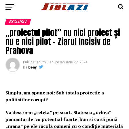
EXCLUSIV
„proiectul pilot” nu nici proiect și
nu e nici pilot – Ziarul Incisiv de
Prahova
Publicat
acum 3 ani
pe
ianuarie 27, 2024
De
Deny
S
implu, am spune noi: Sub totala protectie a
politistilor corupti!
Va descriem „reteta” pe scurt: Statescu „ochea”
pamanturile cu potential foarte bun si ca să pună
„mana” pe ele racola oameni cu o condiție materială