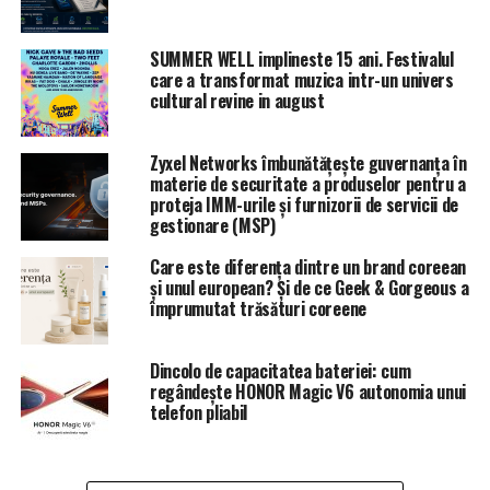
Asta inseamna ca pe
perioada a doua mandate a
achizitionat prin metode
SUMMER WELL implineste 15 ani. Festivalul
care a transformat muzica intr-un univers
dolosive aproximativ
cultural revine in august
173.000 mp de teren,
In fapt,
Statescu Ciprian Gh.
achizitiona aceste terenuri
Zyxel Networks îmbunătățește guvernanța în
materie de securitate a produselor pentru a
la preturi simbolice (ex: cu
proteja IMM-urile și furnizorii de servicii de
doar 5.000 lei a achizitionat
gestionare (MSP)
aproximativ 7.000 mp de
teren intravilan pe strada
Care este diferența dintre un brand coreean
și unul european? Și de ce Geek & Gorgeous a
Lotrului, adica 0,71 bani pe
împrumutat trăsături coreene
mp de teren), si a vandut cu
sute de mii de euro, o mare
Dincolo de capacitatea bateriei: cum
parte din terenul astfel
regândește HONOR Magic V6 autonomia unui
„acaparat”.
telefon pliabil
In drept,
a vandut: