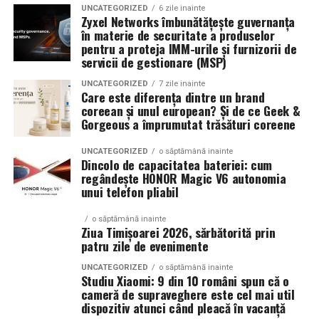
Aplicațiile identificate de UZINEX includ:
UNCATEGORIZED
6 zile inainte
Mirosurilor
Zyxel Networks îmbunătățește guvernanța
în materie de securitate a produselor
Șantiere de construcții civile și lucrări edilitare
pentru a proteja IMM-urile și furnizorii de
Odata ce odorizantele de aer functioneaza constant,
servicii de gestionare (MSP)
Echipamente electrice alimentate pe fonduri europene
concentreaza-te pe ceea ce fac ele de fapt:
mascheaza
și PNRR
un miros
sau ajuta la
eliminarea sursei
acestuia.
UNCATEGORIZED
7 zile inainte
Care este diferența dintre un brand
Incepe prin a verifica cand revine mirosul. Daca se
coreean și unul european? Și de ce Geek &
Operațiuni militare și tabere temporare
intoarce rapid dupa ce parfumul se estompeaza,
Gorgeous a împrumutat trăsături coreene
probabil ai de-a face cu mascare versus eliminare, nu cu
Stații mobile de încărcare auto electric
o indepartare reala.
UNCATEGORIZED
o săptămână inainte
Dincolo de capacitatea bateriei: cum
Evenimente outdoor și festivaluri
regândește HONOR Magic V6 autonomia
Apoi,
inspecteaza spatiul
in aceasta ordine: cosuri de
unui telefon pliabil
Operațiuni de ajutor umanitar în zone fără
gunoi, scurgeri, textile, guri de ventilatie si puncte de
acces. Curata sau trateaza mai intai sursa, apoi foloseste
infrastructură energetică
o săptămână inainte
Ziua Timișoarei 2026, sărbătorită prin
parfumul pentru a sustine rezultatul. Aici conteaza
patru zile de evenimente
chimia parfumului
. Unele formule doar acopera
„Există un decalaj
mirosurile neplacute, in timp ce altele
UNCATEGORIZED
o săptămână inainte
se leaga de
Studiu Xiaomi: 9 din 10 români spun că o
moleculele de miros
si le reduc impactul.
structural între
cameră de supraveghere este cel mai util
dispozitiv atunci când pleacă în vacanță