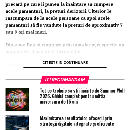
precară pe care ii punea la inaintare sa cumpere
acele pamanturi, la preturi derizorii. Ulterior le
rascumpara de la acele persoane ca apoi acele
pamanturi să fie vandute la preturi de aproximativ 7
sau 9 ori mai mari.
Din zona Baicoi cumpara prin mandatar, respectiv un
angajat de al sau de la firmele lui.
CITESTE IN CONTINUARE
In fapt:
In anul 2008 cand a fost ales primar detinea, conform
ITI RECOMANDAM
declaratiei de avere, 7.043 mp teren.
Tot ce trebuie sa stii inainte de Summer Well
2026. Ghidul complet pentru editia
In anul 2016, conform declaratiei de avere, detinea
aniversara de 15 ani
180.274 mp teren, in mare parte intravilan, teren care
la un pret mediu de 6 euro/mp
valoreaza 1.081.644
euro.
Maximizarea rezultatelor afacerii prin
strategii digitale integrate și eficiente