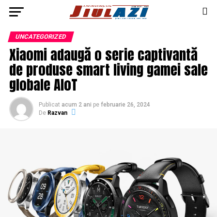
UNCATEGORIZED
Xiaomi adaugă o serie captivantă
de produse smart living gamei sale
globale AIoT
Publicat
acum 2 ani
pe
februarie 26, 2024
De
Razvan