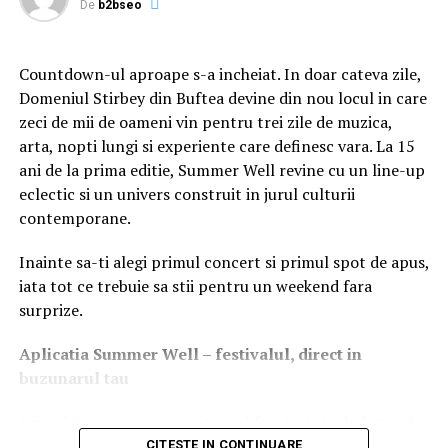
De
b2bseo
funcție de ambient, asigurându-se că display-ul rămâne
ușor de vizualizat în diferite condiții de iluminare.Pentru
o purtare ușoară și o adaptare perfectă la stilul
Countdown-ul aproape s-a incheiat. In doar cateva zile,
personal, Xiaomi Smart Band 8 Pro oferă curele cu
Domeniul Stirbey din Buftea devine din nou locul in care
prindere rapidă pe ambele părți ale brățării, permițând
zeci de mii de oameni vin pentru trei zile de muzica,
schimbarea facilă a acestora. Este disponibil în culorile
arta, nopti lungi si experiente care definesc vara. La 15
negru sau argintiu, cu o gamă largă de materiale și culori
ani de la prima editie, Summer Well revine cu un line-up
pentru curele, astfel încât utilizatorii să își
eclectic si un univers construit in jurul culturii
personalizeze complet look-ul.² Pentru a răspunde
contemporane.
preferințelor individuale, Xiaomi Smart Band 8 Pro oferă
o selecție de peste 200 de cadrane, inclusiv opțiuni cu
Inainte sa-ti alegi primul concert si primul spot de apus,
teme din jocuri video, care adaugă o notă de
iata tot ce trebuie sa stii pentru un weekend fara
divertisment experienței.³
surprize.
Xiaomi Smart Band 8 Pro oferă, de asemenea,
Aplica
t
ia Summer Well
– festivalul, direct in
monitorizare sportivă la nivel profesional, cu o selecție
buzunarul tau
extinsă de peste 150 de moduri sportive din care
utilizatorii pot alege. Acesta se adaptează la diverse
Primul lucru pe care merita sa-l faci inainte de festival
opțiuni de exerciții și preferințe individuale. Pentru
este sa descarci aplicatia Summer Well, disponibila in
CITESTE IN CONTINUARE