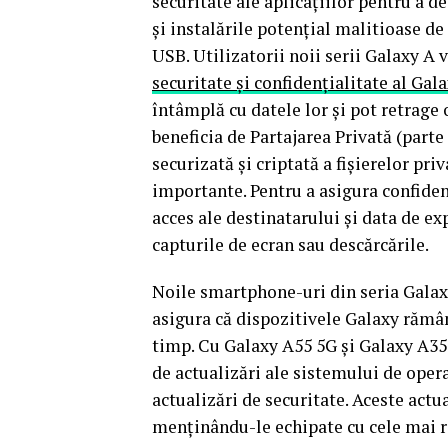
securitate ale aplicațiilor pentru a 
și instalările potențial malitioase de
USB. Utilizatorii noii serii Galaxy A 
securitate și confidențialitate al Gal
întâmplă cu datele lor și pot retrage
beneficia de Partajarea Privată (parte
securizată și criptată a fișierelor pr
importante. Pentru a asigura confiden
acces ale destinatarului și data de ex
capturile de ecran sau descărcările.
Noile smartphone-uri din seria Gal
asigura că dispozitivele Galaxy rămân
timp. Cu Galaxy A55 5G și Galaxy A35 5
de actualizări ale sistemului de oper
actualizări de securitate. Aceste actu
menținându-le echipate cu cele mai r