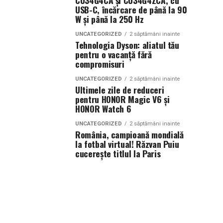
CU34G4CA și CU34G4ZCA, cu
USB-C, încărcare de până la 90
W și până la 250 Hz
UNCATEGORIZED
2 săptămâni inainte
Tehnologia Dyson: aliatul tău
pentru o vacanță fără
compromisuri
UNCATEGORIZED
2 săptămâni inainte
Ultimele zile de reduceri
pentru HONOR Magic V6 și
HONOR Watch 6
UNCATEGORIZED
2 săptămâni inainte
România, campioană mondială
la fotbal virtual! Răzvan Puiu
cucerește titlul la Paris