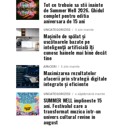
Tot ce trebuie sa stii inainte
de Summer Well 2026. Ghidul
complet pentru editia
aniversara de 15 ani
UNCATEGORIZED
3 zile inainte
Mașinile de spălat și
uscătoarele bazate pe
inteligență artificială îți
cunosc hainele mai bine decât
tine
AFACERI
5 zile inainte
Maximizarea rezultatelor
afacerii prin strategii digitale
integrate și eficiente
UNCATEGORIZED
o săptămână inainte
SUMMER WELL implineste 15
ani. Festivalul care a
transformat muzica intr-un
univers cultural revine in
august