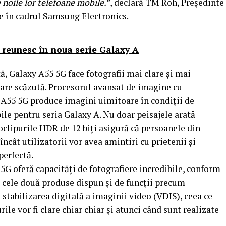
 noile lor telefoane mobile.
”, declară TM Roh, Președinte
ce în cadrul Samsung Electronics.
e reunesc în noua serie Galaxy A
, Galaxy A55 5G face fotografii mai clare și mai
inare scăzută. Procesorul avansat de imagine cu
xy A55 5G produce imagini uimitoare în condiții de
le pentru seria Galaxy A. Nu doar peisajele arată
oclipurile HDR de 12 biți asigură că persoanele din
încât utilizatorii vor avea amintiri cu prietenii și
perfectă.
 5G oferă capacități de fotografiere incredibile, conform
 cele două produse dispun și de funcții precum
i stabilizarea digitală a imaginii video (VDIS), ceea ce
ile vor fi clare chiar chiar și atunci când sunt realizate