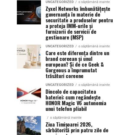
UNCATEGORIZED
o săptămână inainte
Zyxel Networks îmbunătățește
guvernanța în materie de
securitate a produselor pentru
a proteja IMM-urile și
furnizorii de servicii de
gestionare (MSP)
UNCATEGORIZED
o săptămână inainte
Care este diferența dintre un
brand coreean și unul
european? Și de ce Geek &
Gorgeous a împrumutat
trăsături coreene
UNCATEGORIZED
o săptămână inainte
Dincolo de capacitatea
bateriei: cum regândește
HONOR Magic V6 autonomia
unui telefon pliabil
o săptămână inainte
Ziua Timișoarei 2026,
sărbătorită prin patru zile de