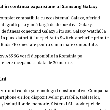
ul în continuă expansiune al Samsung Galaxy
complet compatibile cu ecosistemul Galaxy, oferind
 integrată pe o gamă largă de dispozitive Galaxy.
le de fitness conectând Galaxy Fit3 sau Galaxy Watch6 la
În plus, datorită funcției Auto Switch, apelurile primite
y Buds FE conectate pentru o mai mare comoditate.
y A35 5G vor fi disponibile în România pe
enere începând cu data de 20 martie.
Ltd.
iitorul cu idei și tehnologii transformative. Compania
rtphone-urilor, dispozitivelor purtabile, tabletelor,
a și soluțiilor de memorie, Sistem LSI, producției de