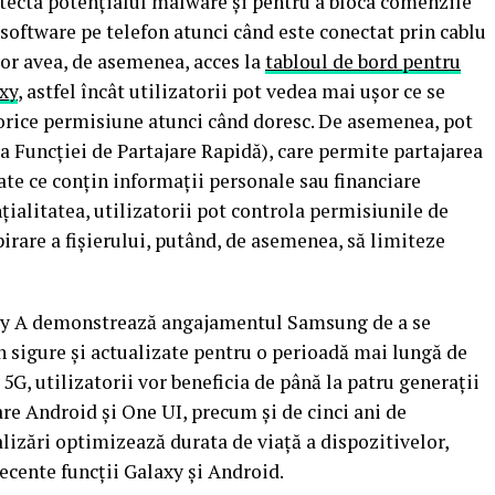
detecta potențialul malware și pentru a bloca comenzile
 software pe telefon atunci când este conectat prin cablu
vor avea, de asemenea, acces la
tabloul de bord pentru
axy
, astfel încât utilizatorii pot vedea mai ușor ce se
 orice permisiune atunci când doresc. De asemenea, pot
 a Funcției de Partajare Rapidă), care permite partajarea
ivate ce conțin informații personale sau financiare
țialitatea, utilizatorii pot controla permisiunile de
pirare a fișierului, putând, de asemenea, să limiteze
axy A demonstrează angajamentul Samsung de a se
 sigure și actualizate pentru o perioadă mai lungă de
G, utilizatorii vor beneficia de până la patru generații
are Android și One UI, precum și de cinci ani de
alizări optimizează durata de viață a dispozitivelor,
ecente funcții Galaxy și Android.