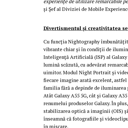
experiențe de utilizare remarcabile pe
și Șef al Diviziei de Mobile Experien
Divertismentul și creativitatea s
Cu funcția Nightography îmbunătățită
vibrante chiar și în condiții de ilum
Inteligență Artificială (ISP) al Gala
lumină scăzută, cu adevărat remarcabi
uimitor. Modul Night Portrait și vide
fiecare imagine arată excelent, astfel 
familia fără a depinde de iluminarea 
Atât Galaxy A55 5G, cât și Galaxy A35
renumelui produselor Galaxy. În plus,
stabilizarea optică a imaginii (OIS) ș
înseamnă că fotografiile și videoclipur
în mișcare.