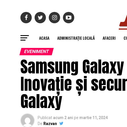
ACASA
ADMINISTRAȚIE LOCALĂ
AFACERI
C
EVENIMENT
Samsung Galaxy 
Inovație și secur
Galaxy
Publicat
acum 2 ani
pe
martie 11, 2024
De
Razvan