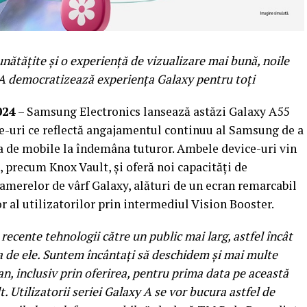
unătățite și o experiență de vizualizare mai bun
ă
, noile
 A democratizează experiența Galaxy pentru toți
024
– Samsung Electronics lansează astăzi Galaxy A55
-uri ce reflectă angajamentul continuu al Samsung de a
ța de mobile la îndemâna tuturor. Ambele device-uri vin
e, precum Knox Vault, și oferă noi capacități de
camerelor de vârf Galaxy, alături de un ecran remarcabil
r al utilizatorilor prin intermediul Vision Booster.
recente tehnologii către un public mai larg, astfel încât
 de ele. Suntem încântați să deschidem și mai multe
 an, inclusiv prin oferirea, pentru prima data pe această
. Utilizatorii seriei Galaxy A se vor bucura astfel de