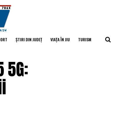
PORT
ȘTIRI DIN JUDEȚ
VIAȚA ÎN JIU
TURISM
5 5G:
i