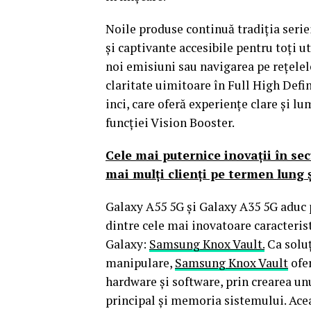
Noile produse continuă tradiția seriei
și captivante accesibile pentru toți u
noi emisiuni sau navigarea pe rețele
claritate uimitoare în Full High Defi
inci, care oferă experiențe clare și l
funcției Vision Booster.
Cele mai puternice inovații în se
mai mulți clienți pe termen lung 
Galaxy A55 5G și Galaxy A35 5G aduc p
dintre cele mai inovatoare caracteris
Galaxy:
Samsung Knox Vault.
Ca soluț
manipulare,
Samsung Knox Vault
ofer
hardware și software, prin crearea unu
principal și memoria sistemului. Acea