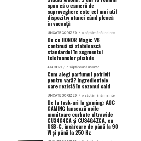
spun că o cameră de
supraveghere este cel mai util
dispozitiv atunci când pleacă
în vacanță
UNCATEGORIZED
o săptămână inainte
De ce HONOR Magic V6
continuă să stabilească
standardul în segmentul
telefoanelor pliabile
AFACERI
o săptămână inainte
Cum alegi parfumul potrivit
pentru vară? Ingredientele
care rezistă în sezonul cald
UNCATEGORIZED
o săptămână inainte
De la task-uri la gaming: AOC
GAMING lansează noile
monitoare curbate ultrawide
CU34G4CA și CU34G4ZCA, cu
USB-C, încărcare de până la 90
W și până la 250 Hz