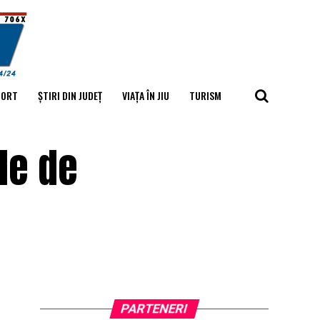
PORT
ȘTIRI DIN JUDEȚ
VIAȚA ÎN JIU
TURISM
le de
PARTENERI