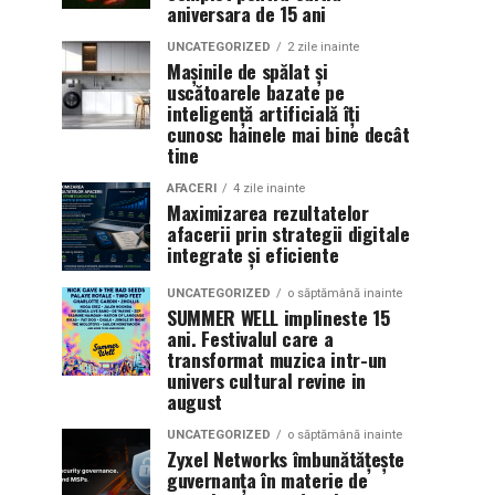
aniversara de 15 ani
UNCATEGORIZED
2 zile inainte
Mașinile de spălat și
uscătoarele bazate pe
inteligență artificială îți
cunosc hainele mai bine decât
tine
AFACERI
4 zile inainte
Maximizarea rezultatelor
afacerii prin strategii digitale
integrate și eficiente
UNCATEGORIZED
o săptămână inainte
SUMMER WELL implineste 15
ani. Festivalul care a
transformat muzica intr-un
univers cultural revine in
august
UNCATEGORIZED
o săptămână inainte
Zyxel Networks îmbunătățește
guvernanța în materie de