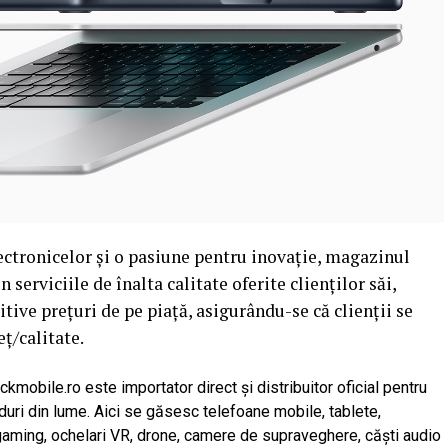
ectronicelor și o pasiune pentru inovație, magazinul
serviciile de înalta calitate oferite clienților săi,
ve prețuri de pe piață, asigurându-se că clienții se
ț/calitate.
kmobile.ro este importator direct și distribuitor oficial pentru
duri din lume. Aici se găsesc telefoane mobile, tablete,
gaming, ochelari VR, drone, camere de supraveghere, căști audio