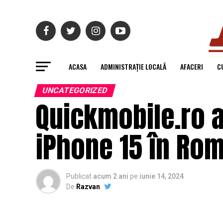
ACASA
ADMINISTRAȚIE LOCALĂ
AFACERI
C
UNCATEGORIZED
Quickmobile.ro a
iPhone 15 în Ro
Publicat
acum 2 ani
pe
iunie 14, 2024
De
Razvan