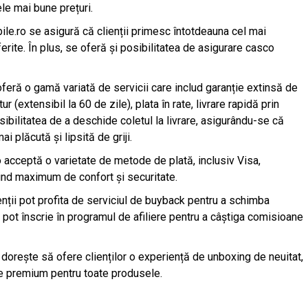
ele mai bune prețuri.
ile.ro se asigură că clienții primesc întotdeauna cel mai
rite. În plus, se oferă și posibilitatea de asigurare casco
oferă o gamă variată de servicii care includ garanție extinsă de
ur (extensibil la 60 de zile), plata în rate, livrare rapidă prin
ibilitatea de a deschide coletul la livrare, asigurându-se că
 plăcută și lipsită de griji.
ro acceptă o varietate de metode de plată, inclusiv Visa,
ind maximum de confort și securitate.
enții pot profita de serviciul de buyback pentru a schimba
e pot înscrie în programul de afiliere pentru a câștiga comisioane
orește să ofere clienților o experiență de unboxing de neuitat,
e premium pentru toate produsele.