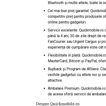
Bluetooth și multe altele, toate la c
Cel mai bun preț garantat: Quickmob
competitiv preț pentru produsele ofe
online pentru gadgeturi.
Servicii excelente: Quickmobile.ro 
până la 4 ani, 30 de zile drept de ret
FanCourier sau Urgent Cargus și pos
experiența de cumpărare este cât mai
Flexibilitate în plată: Quickmobile.
MasterCard, Bitcoin și PayPal, ofer
Buyback și Program de Afiliere: Cli
vechile gadgeturi cu altele noi și s
atractive.
Ambalare Premium: Quickmobile.ro d
de aceea oferă servicii de ambalar
Despre Quickmobile.ro