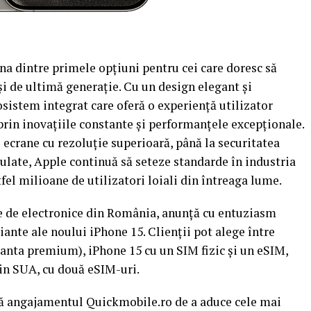
a dintre primele opțiuni pentru cei care doresc să
i de ultimă generație. Cu un design elegant și
cosistem integrat care oferă o experiență utilizator
rin inovațiile constante și performanțele excepționale.
i ecrane cu rezoluție superioară, până la securitatea
gulate, Apple continuă să seteze standarde în industria
fel milioane de utilizatori loiali din întreaga lume.
ine de electronice din România, anunță cu entuziasm
riante ale noului iPhone 15. Clienții pot alege între
ianta premium), iPhone 15 cu un SIM fizic și un eSIM,
din SUA, cu două eSIM-uri.
ctă angajamentul Quickmobile.ro de a aduce cele mai