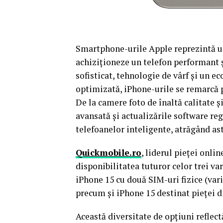
Smartphone-urile Apple reprezintă un
achiziționeze un telefon performant ș
sofisticat, tehnologie de vârf și un e
optimizată, iPhone-urile se remarcă p
De la camere foto de înaltă calitate ș
avansată și actualizările software re
telefoanelor inteligente, atrăgând ast
Quickmobile.ro
, liderul pieței onl
disponibilitatea tuturor celor trei va
iPhone 15 cu două SIM-uri fizice (var
precum și iPhone 15 destinat pieței 
Această diversitate de opțiuni refle