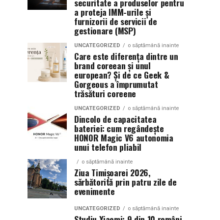
securitate a produselor pentru
a proteja IMM-urile și
furnizorii de servicii de
gestionare (MSP)
UNCATEGORIZED
o săptămână inainte
Care este diferența dintre un
brand coreean și unul
european? Și de ce Geek &
Gorgeous a împrumutat
trăsături coreene
UNCATEGORIZED
o săptămână inainte
Dincolo de capacitatea
bateriei: cum regândește
HONOR Magic V6 autonomia
unui telefon pliabil
o săptămână inainte
Ziua Timișoarei 2026,
sărbătorită prin patru zile de
evenimente
UNCATEGORIZED
o săptămână inainte
Studiu Xiaomi: 9 din 10 români