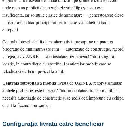
eligibile sunt frecvent destinate utilizării pe șantiere izolate, acolo
unde rețeaua publică de energie electrică lipsește sau este
insuficientă, iar soluțiile clasice de alimentare — generatoarele diesel
— contravin chiar principiului pentru care s-au cheltuit banii
europeni.
Centrala fotovoltaică fixă, ca alternativă, presupune un parcurs
birocratic de minimum șase luni — autorizație de construcție, racord
la rețea, aviz ANRE — și o instalare permanentă într-o singură
locație, în contradicție cu specificul șantierelor mobile care se
relochează de la un proiect la altul.
Centrala fotovoltaică mobilă
livrată de UZINEX rezolvă simultan
ambele probleme: este integrată într-un container transportabil, nu
necesită autorizație de construcție și se redislocă împreună cu echipa
client la fiecare nou șantier.
Configurația livrată către beneficiar