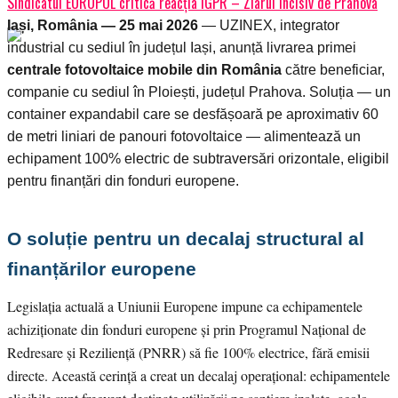
Sindicatul EUROPOL critică reacția IGPR – Ziarul Incisiv de Prahova
Iași, România — 25 mai 2026
— UZINEX, integrator
industrial cu sediul în județul Iași, anunță livrarea primei
centrale fotovoltaice mobile din România
către beneficiar,
companie cu sediul în Ploiești, județul Prahova. Soluția — un
container expandabil care se desfășoară pe aproximativ 60
de metri liniari de panouri fotovoltaice — alimentează un
echipament 100% electric de subtraversări orizontale, eligibil
pentru finanțări din fonduri europene.
O soluție pentru un decalaj structural al
finanțărilor europene
Legislația actuală a Uniunii Europene impune ca echipamentele
achiziționate din fonduri europene și prin Programul Național de
Redresare și Reziliență (PNRR) să fie 100% electrice, fără emisii
directe. Această cerință a creat un decalaj operațional: echipamentele