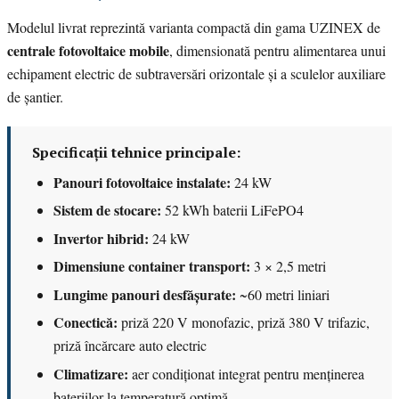
Modelul livrat reprezintă varianta compactă din gama UZINEX de
centrale fotovoltaice mobile
, dimensionată pentru alimentarea unui
echipament electric de subtraversări orizontale și a sculelor auxiliare
de șantier.
Specificații tehnice principale:
Panouri fotovoltaice instalate:
24 kW
Sistem de stocare:
52 kWh baterii LiFePO4
Invertor hibrid:
24 kW
Dimensiune container transport:
3 × 2,5 metri
Lungime panouri desfășurate:
~60 metri liniari
Conectică:
priză 220 V monofazic, priză 380 V trifazic,
priză încărcare auto electric
Climatizare:
aer condiționat integrat pentru menținerea
bateriilor la temperatură optimă