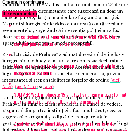
Citeste in continuare
Omul de afaceri D.F.V a fost initial retinut pentru 24 de ore
pentru ultraj, în circumstanțe care sugerează nu doar un
Iti recomandam
abuz de putere, dar și o manipulare flagrantă a justiției.
Martorii și înregistrările video conturează o altă versiune a
evenimentelor, sugerând că intervenția poliției nu a fost
Tot ce trebuie sa stii inainte de Summer Well 2026. Ghidul
doar nejustificată, ci și violentă, culminând cu utilizarea
spray-ului lacrimogen în mod inacceptabil.
complet pentru editia aniversara de 15 ani
Ziarul „Incisiv de Prahova” a adunat dovezi solide, inclusiv
înregistrări din body-cam-uri, care contrazic declarațiile
Maximizarea rezultatelor afacerii prin strategii digitale
falsificate ale agenților de poliție. Aceste informații ridică
integrate și eficiente
îngrijorări serioase într-o societate democratică, privind
integritatea și responsabilitatea forțelor de ordine
(aici)
,
(aici)
,
(aici),
(aici)
si
(aici)
SUMMER WELL implineste 15 ani. Festivalul care a transformat
Un alt aspect îngrijorător este reacția conducerii IPJ
muzica intr-un univers cultural revine in august
Prahova. În timp ce ziarul a solicitat un punct de vedere,
răspunsul din partea instituției a fost unul tăcut, ceea ce
sugerează o aroganță și o lipsă de transparență în
gestionarea acestui caz. În contraste, Parchetul de pe lângă
Zyxel Networks îmbunătățește guvernanța în materie de
Judecătoria Ploiești a confirmat că se desfășoară o anchetă
securitate a produselor pentru a proteja IMM-urile și furnizorii