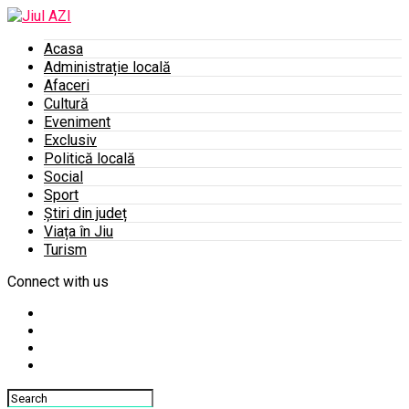
Acasa
Administrație locală
Afaceri
Cultură
Eveniment
Exclusiv
Politică locală
Social
Sport
Știri din județ
Viața în Jiu
Turism
Connect with us