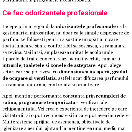
Ce fac odorizantele profesionale
Incepe prin a te gandi la
odorizantele profesionale
ca la
gestionari ai mirosurilor, nu doar ca la simple dispensere de
parfum. Le folosesti pentru a sustine un spatiu in care
toata lumea se simte confortabil sa soseasca, sa ramana si
sa revina. Mai intai, amplaseaza unitatile acolo unde
tiparele de trafic concentreaza aerul invechit, cum ar fi
intrarile, toaletele si zonele de asteptare
. Apoi, alege
setari care se potrivesc cu
dimensiunea incaperii, gradul
de ocupare si ventilatia
, astfel incat difuzarea parfumului
sa ramana uniforma, controlata si primitoare.
Apoi, mentine performanta constanta prin
reumpleri de
rutina
,
programare temporizata
si verificari ale
echipamentului. Vei crea o experienta de incredere pe care
vizitatorii tai o pot recunoaste si in care pot avea incredere.
Multe sisteme sprijina, de asemenea, obiectivele de
igienizare a aerului, ajutand la mentinerea unui mediu mai