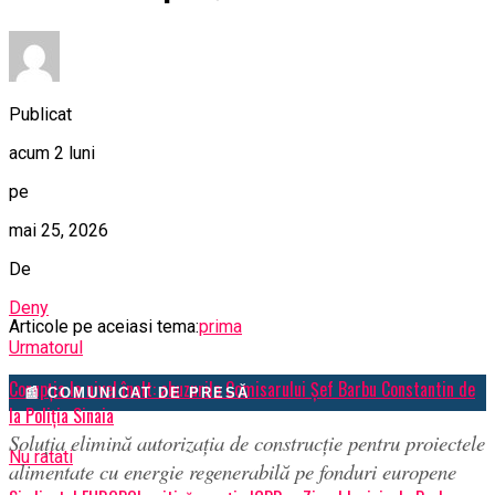
Publicat
acum 2 luni
pe
mai 25, 2026
De
Deny
Articole pe aceiasi tema:
prima
Urmatorul
Corupția la nivel înalt: abuzurile Comisarului Șef Barbu Constantin de
📰 COMUNICAT DE PRESĂ
la Poliția Sinaia
Soluția elimină autorizația de construcție pentru proiectele
Nu ratati
alimentate cu energie regenerabilă pe fonduri europene