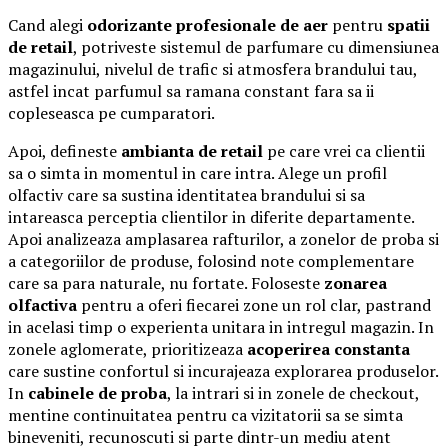
Cand alegi
odorizante profesionale de aer
pentru
spatii
de retail
, potriveste sistemul de parfumare cu dimensiunea
magazinului, nivelul de trafic si atmosfera brandului tau,
astfel incat parfumul sa ramana constant fara sa ii
copleseasca pe cumparatori.
Apoi, defineste
ambianta de retail
pe care vrei ca clientii
sa o simta in momentul in care intra. Alege un profil
olfactiv care sa sustina identitatea brandului si sa
intareasca perceptia clientilor in diferite departamente.
Apoi analizeaza amplasarea rafturilor, a zonelor de proba si
a categoriilor de produse, folosind note complementare
care sa para naturale, nu fortate. Foloseste
zonarea
olfactiva
pentru a oferi fiecarei zone un rol clar, pastrand
in acelasi timp o experienta unitara in intregul magazin. In
zonele aglomerate, prioritizeaza
acoperirea constanta
care sustine confortul si incurajeaza explorarea produselor.
In
cabinele de proba
, la intrari si in zonele de checkout,
mentine continuitatea pentru ca vizitatorii sa se simta
bineveniti, recunoscuti si parte dintr-un mediu atent