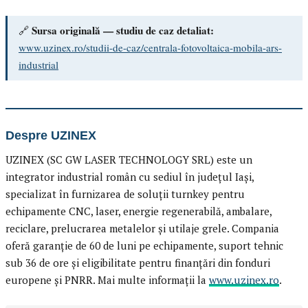
Sursa originală — studiu de caz detaliat:
🔗
www.uzinex.ro/studii-de-caz/centrala-fotovoltaica-mobila-ars-
industrial
Despre UZINEX
UZINEX (SC GW LASER TECHNOLOGY SRL) este un
integrator industrial român cu sediul în județul Iași,
specializat în furnizarea de soluții turnkey pentru
echipamente CNC, laser, energie regenerabilă, ambalare,
reciclare, prelucrarea metalelor și utilaje grele. Compania
oferă garanție de 60 de luni pe echipamente, suport tehnic
sub 36 de ore și eligibilitate pentru finanțări din fonduri
europene și PNRR. Mai multe informații la
www.uzinex.ro
.