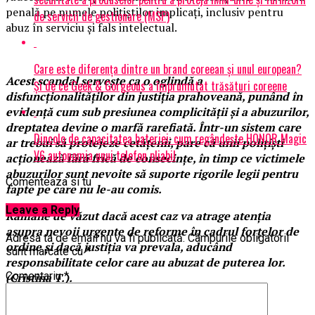
penală pe numele polițiștilor implicați, inclusiv pentru
de servicii de gestionare (MSP)
abuz în serviciu și fals intelectual.
Care este diferența dintre un brand coreean și unul european?
Acest scandal servește ca o oglindă a
Și de ce Geek & Gorgeous a împrumutat trăsături coreene
disfuncționalităților din justiția prahoveană, punând în
evidență cum sub presiunea complicității și a abuzurilor,
dreptatea devine o marfă rarefiată. Într-un sistem care
Dincolo de capacitatea bateriei: cum regândește HONOR Magic
ar trebui să protejeze cetățenii, pare că unii polițiști
V6 autonomia unui telefon pliabil
acționează fără frică de consecințe, în timp ce victimele
abuzurilor sunt nevoite să suporte rigorile legii pentru
Comenteaza si tu
fapte pe care nu le-au comis.
Leave a Reply
Rămâne de văzut dacă acest caz va atrage atenția
asupra nevoii urgente de reforme în cadrul forțelor de
Adresa ta de email nu va fi publicată.
Câmpurile obligatorii
ordine și dacă justiția va prevala, aducând
sunt marcate cu
*
responsabilitate celor care au abuzat de puterea lor.
Comentariu
*
(Cristina T.).