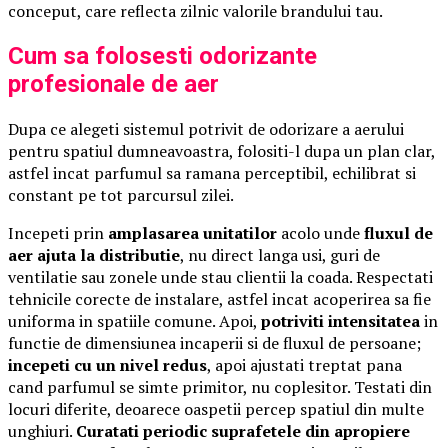
conceput, care reflecta zilnic valorile brandului tau.
Cum sa folosesti odorizante
profesionale de aer
Dupa ce alegeti sistemul potrivit de odorizare a aerului
pentru spatiul dumneavoastra, folositi-l dupa un plan clar,
astfel incat parfumul sa ramana perceptibil, echilibrat si
constant pe tot parcursul zilei.
Incepeti prin
amplasarea unitatilor
acolo unde
fluxul de
aer ajuta la distributie
, nu direct langa usi, guri de
ventilatie sau zonele unde stau clientii la coada. Respectati
tehnicile corecte de instalare, astfel incat acoperirea sa fie
uniforma in spatiile comune. Apoi,
potriviti intensitatea
in
functie de dimensiunea incaperii si de fluxul de persoane;
incepeti cu un nivel redus
, apoi ajustati treptat pana
cand parfumul se simte primitor, nu coplesitor. Testati din
locuri diferite, deoarece oaspetii percep spatiul din multe
unghiuri.
Curatati periodic suprafetele din apropiere