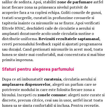
salilor de sedinta. Apoi, stabiliti
zone de parfumare
astfel
incat fiecare zona sa primeasca nivelul potrivit de
acoperire fara a va coplesi echipa. Goliti cosurile de gunoi,
tratati scurgerile, curatati in profunzime covoarele si
tapiteria inainte ca mirosurile sa se fixeze. Apoi verificati
filtrele HVAC, deschideti caile de circulatie a aerului si
amplasati dozatoarele acolo unde circulatia sustine o
distributie uniforma.
Revizuiti rezultatele saptamanal
,
cereti personalului feedback rapid si ajustati programarea
sau dozajul. Cand gestionati mirosurile in acest mod, toata
lumea se simte mai confortabil, mai concentrata si mai bine
primita impreuna.
Sfaturi pentru alegerea parfumului
Dupa ce ati imbunatatit
curatenia
, circulatia aerului si
amplasarea dispenserelor
, alegeti un parfum care se
potriveste modului in care este folosita fiecare zona a
biroului. Incepeti cu
zonele comune
: alegeti note curate si
discrete, precum citrice, ceai sau in usor, astfel incat toata
lumea sa se simta confortabil si inclusa. Pentru receptie,