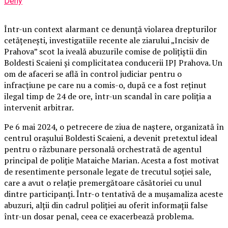
Deny
Într-un context alarmant ce denunță violarea drepturilor
cetățenești, investigatiile recente ale ziarului „Incisiv de
Prahova” scot la iveală abuzurile comise de polițiștii din
Boldesti Scaieni și complicitatea conducerii IPJ Prahova. Un
om de afaceri se află în control judiciar pentru o
infracțiune pe care nu a comis-o, după ce a fost reținut
ilegal timp de 24 de ore, într-un scandal în care poliția a
intervenit arbitrar.
Pe 6 mai 2024, o petrecere de ziua de naștere, organizată în
centrul orașului Boldesti Scaieni, a devenit pretextul ideal
pentru o răzbunare personală orchestrată de agentul
principal de poliție Mataiche Marian. Acesta a fost motivat
de resentimente personale legate de trecutul soției sale,
care a avut o relație premergătoare căsătoriei cu unul
dintre participanți. Într-o tentativă de a mușamaliza aceste
abuzuri, alții din cadrul poliției au oferit informații false
într-un dosar penal, ceea ce exacerbează problema.