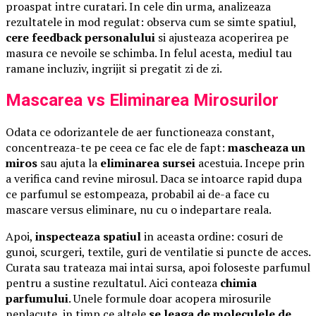
proaspat intre curatari. In cele din urma, analizeaza
rezultatele in mod regulat: observa cum se simte spatiul,
cere feedback personalului
si ajusteaza acoperirea pe
masura ce nevoile se schimba. In felul acesta, mediul tau
ramane incluziv, ingrijit si pregatit zi de zi.
Mascarea vs Eliminarea Mirosurilor
Odata ce odorizantele de aer functioneaza constant,
concentreaza-te pe ceea ce fac ele de fapt:
mascheaza un
miros
sau ajuta la
eliminarea sursei
acestuia. Incepe prin
a verifica cand revine mirosul. Daca se intoarce rapid dupa
ce parfumul se estompeaza, probabil ai de-a face cu
mascare versus eliminare, nu cu o indepartare reala.
Apoi,
inspecteaza spatiul
in aceasta ordine: cosuri de
gunoi, scurgeri, textile, guri de ventilatie si puncte de acces.
Curata sau trateaza mai intai sursa, apoi foloseste parfumul
pentru a sustine rezultatul. Aici conteaza
chimia
parfumului
. Unele formule doar acopera mirosurile
neplacute, in timp ce altele
se leaga de moleculele de