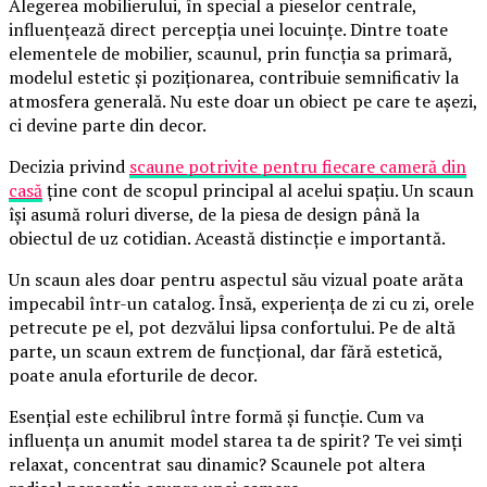
Alegerea mobilierului, în special a pieselor centrale,
influențează direct percepția unei locuințe. Dintre toate
elementele de mobilier, scaunul, prin funcția sa primară,
modelul estetic și poziționarea, contribuie semnificativ la
atmosfera generală. Nu este doar un obiect pe care te așezi,
ci devine parte din decor.
Decizia privind
scaune potrivite pentru fiecare cameră din
casă
ține cont de scopul principal al acelui spațiu. Un scaun
își asumă roluri diverse, de la piesa de design până la
obiectul de uz cotidian. Această distincție e importantă.
Un scaun ales doar pentru aspectul său vizual poate arăta
impecabil într-un catalog. Însă, experiența de zi cu zi, orele
petrecute pe el, pot dezvălui lipsa confortului. Pe de altă
parte, un scaun extrem de funcțional, dar fără estetică,
poate anula eforturile de decor.
Esențial este echilibrul între formă și funcție. Cum va
influența un anumit model starea ta de spirit? Te vei simți
relaxat, concentrat sau dinamic? Scaunele pot altera