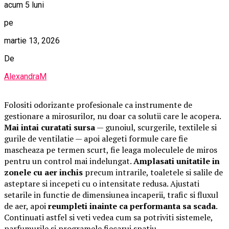
acum 5 luni
pe
martie 13, 2026
De
AlexandraM
Folositi odorizante profesionale ca instrumente de
gestionare a mirosurilor, nu doar ca solutii care le acopera.
Mai intai curatati sursa
— gunoiul, scurgerile, textilele si
gurile de ventilatie — apoi alegeti formule care fie
mascheaza pe termen scurt, fie leaga moleculele de miros
pentru un control mai indelungat.
Amplasati unitatile in
zonele cu aer inchis
precum intrarile, toaletele si salile de
asteptare si incepeti cu o intensitate redusa. Ajustati
setarile in functie de dimensiunea incaperii, trafic si fluxul
de aer, apoi
reumpleti inainte ca performanta sa scada
.
Continuati astfel si veti vedea cum sa potriviti sistemele,
parfumurile si programele fiecarui spatiu.