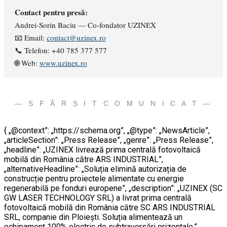
Contact pentru presă:
Andrei-Sorin Baciu — Co-fondator UZINEX
📧 Email:
contact@uzinex.ro
📞 Telefon: +40 785 377 577
🌐 Web:
www.uzinex.ro
— S F Â R Ș I T C O M U N I C A T —
{ „@context”: „https://schema.org”, „@type”: „NewsArticle”,
„articleSection”: „Press Release”, „genre”: „Press Release”,
„headline”: „UZINEX livrează prima centrală fotovoltaică
mobilă din România către ARS INDUSTRIAL”,
„alternativeHeadline”: „Soluția elimină autorizația de
construcție pentru proiectele alimentate cu energie
regenerabilă pe fonduri europene”, „description”: „UZINEX (SC
GW LASER TECHNOLOGY SRL) a livrat prima centrală
fotovoltaică mobilă din România către SC ARS INDUSTRIAL
SRL, companie din Ploiești. Soluția alimentează un
echipament 100% electric de subtraversări orizontale.”,