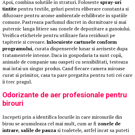
Apoi, combina solutiile in straturi. Foloseste
spray-uri
tintite
pentru textile, geluri pentru eliberare constanta si
difuzoare pentru arome ambientale echilibrate in spatiile
comune. Pastreaza parfumul discret in dormitoare si mai
puternic langa litiere sau zonele de depozitare a gunoiului.
Verifica etichetele pentru utilizare fara reziduuri pe
tapiterie si covoare.
Inlocuieste cartusele conform
programului
, curata dispenserele lunar si aeriseste dupa
tratamentele intense. Daca in gospodaria ta sunt copii,
animale de companie sau oaspeti cu sensibilitati, testeaza
mai intai un singur produs. Cand fiecare camera miroase
curat si primitor, casa ta pare pregatita pentru toti cei care
ii trec pragul.
Odorizante de aer profesionale pentru
birouri
Incepeti prin a identifica locurile in care mirosurile din
birou se acumuleaza cel mai mult, cum ar fi
zonele de
intrare
,
salile de pauza
si toaletele, astfel incat sa puteti