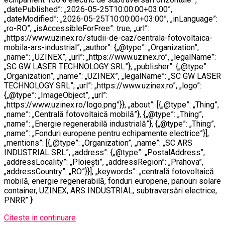
„datePublished”: „2026-05-25T10:00:00+03:00”,
„dateModified”: „2026-05-25T10:00:00+03:00”, „inLanguage”:
„ro-RO”, „isAccessibleForFree”: true, „url”:
„https://www.uzinex.ro/studii-de-caz/centrala-fotovoltaica-
mobila-ars-industrial”, „author”: {„@type”: „Organization”,
„name”: „UZINEX”, „url”: „https://www.uzinex.ro”, „legalName”:
„SC GW LASER TECHNOLOGY SRL”}, „publisher”: {„@type”:
„Organization”, „name”: „UZINEX”, „legalName”: „SC GW LASER
TECHNOLOGY SRL”, „url”: „https://www.uzinex.ro”, „logo”:
{„@type”: „ImageObject”, „url”:
„https://www.uzinex.ro/logo.png”}}, „about”: [{„@type”: „Thing”,
„name”: „Centrală fotovoltaică mobilă”}, {„@type”: „Thing”,
„name”: „Energie regenerabilă industrială”}, {„@type”: „Thing”,
„name”: „Fonduri europene pentru echipamente electrice”}],
„mentions”: [{„@type”: „Organization”, „name”: „SC ARS
INDUSTRIAL SRL”, „address”: {„@type”: „PostalAddress”,
„addressLocality”: „Ploiești”, „addressRegion”: „Prahova”,
„addressCountry”: „RO”}}], „keywords”: „centrală fotovoltaică
mobilă, energie regenerabilă, fonduri europene, panouri solare
container, UZINEX, ARS INDUSTRIAL, subtraversări electrice,
PNRR” }
Citeste in continuare