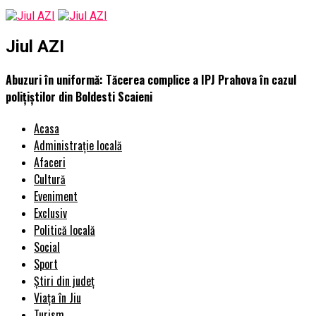
Jiul AZI
Abuzuri în uniformă: Tăcerea complice a IPJ Prahova în cazul
polițiștilor din Boldesti Scaieni
Acasa
Administrație locală
Afaceri
Cultură
Eveniment
Exclusiv
Politică locală
Social
Sport
Știri din județ
Viața în Jiu
Turism