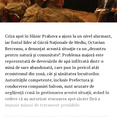
Criza apei în Slănic Prahova a ajuns la un nivel alarmant,
iar fostul lider al Gărzii Naționale de Mediu, Octavian
Berceanu, a denunțat această situație ca un „dezastru
pentru natură și comunitate”. Problema majoră este
reprezentată de deversările de apă infiltrată dintr-o
mină de sare abandonată, care pun în pericol atât
ecosistemul din zonă, cât și sănătatea locuitorilor.
Autoritățile competente, inclusiv Prefectura și
conducerea companiei Salrom, sunt acuzate de
neglijență crasă în gestionarea acestei situații, având în
vedere că au autorizat evacuarea apei sărate fără a
impune măsuri de tratament prealabile.
Octavian Berceanu a postat pe Facebook avertismente