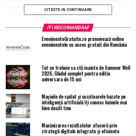
cu privire la impactul devastator al deversării apei
CITESTE IN CONTINUARE
sărate asupra ecosistemului și comunităților din aval,
subliniind că această acțiune nu afectează doar fauna
ITI RECOMANDAM
acvatică, ci și resursele locale de apă potabilă. Spre
exemplu, el a subliniat necesitatea utilizării unei
EvenimenteGratuite.ro promovează online
instalații mobile de osmoză inversă, pe care
evenimentele cu acces gratuit din România
Inspectoratul pentru Situații de Urgență ar fi trebuit să
o aibă disponibilă pentru a face față incidentelor de
poluare. Berceanu a criticat sever evaluarea insuficientă
Tot ce trebuie sa stii inainte de Summer Well
a efectelor negative asupra mediului, afirmând că
2026. Ghidul complet pentru editia
aniversara de 15 ani
aceasta a fost complet inadecvată.
Mașinile de spălat și uscătoarele bazate pe
inteligență artificială îți cunosc hainele mai
bine decât tine
Maximizarea rezultatelor afacerii prin
strategii digitale integrate și eficiente