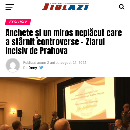
EXCLUSIV
Anchete și un miros neplăcut care
a stârnit controverse – Ziarul
Incisiv de Prahova
Publicat
acum 2 ani
pe
august 24, 2024
De
Deny