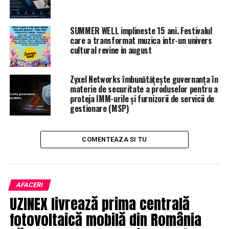
SUMMER WELL implineste 15 ani. Festivalul
care a transformat muzica intr-un univers
cultural revine in august
În plus, compania Salrom a recunoscut că există
probleme cu apele infiltrate, precizând că, deși se
Zyxel Networks îmbunătățește guvernanța în
folosesc pompe pentru evacuarea apei, pârâul Slănic are
materie de securitate a produselor pentru a
proteja IMM-urile și furnizorii de servicii de
o salinitate naturală care complică gestionarea
gestionare (MSP)
impactului ecologic. Criticile nu se limitează însă doar la
gestionarea incidentului curent; ele se extind și asupra
controverselor anterioare legate de administrarea
COMENTEAZA SI TU
Salrom, incluzând acuzații de cheltuieli dubioase și
legături suspecte cu oficiali de rang înalt.
Berceanu a prezentat dovezi vizuale ale gravității
AFACERI
situației, inclusiv fotografii cu pești morți în zona
UZINEX livrează prima centrală
Vărbilău, ceea ce ilustrează impactul devastator al
fotovoltaică mobilă din România
deversărilor asupra biodiversității locale. El a subliniat