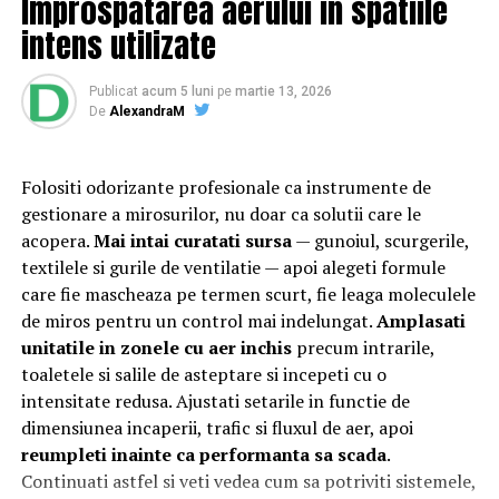
Improspatarea aerului in spatiile
și a sculelor auxiliare de șantier.
intens utilizate
Scaune pentru inima casei,
Specificații tehnice principale:
bucătăria
Publicat
acum 5 luni
pe
martie 13, 2026
De
AlexandraM
Panouri fotovoltaice instalate:
24 kW
În bucătărie, scaunele de bucătărie sunt solicitate
Sistem de stocare:
52 kWh baterii LiFePO4
intens. Aici, familia se reunește, prietenii se adună.
Folositi odorizante profesionale ca instrumente de
Materialele rezistente și ușor de curățat sunt prioritare.
Invertor hibrid:
24 kW
gestionare a mirosurilor, nu doar ca solutii care le
acopera.
Mai intai curatati sursa
— gunoiul, scurgerile,
Confortul e esențial, dar și durabilitatea. Un set de
Dimensiune container transport:
3 × 2,5
textilele si gurile de ventilatie — apoi alegeti formule
scaune moderne poate transforma o bucătărie
metri
care fie mascheaza pe termen scurt, fie leaga moleculele
tradițională într-un spațiu modern, plin de viață.
de miros pentru un control mai indelungat.
Amplasati
Varietatea de stiluri e un avantaj al acestor piese.
Lungime panouri desfășurate:
~60 metri
unitatile in zonele cu aer inchis
precum intrarile,
liniari
toaletele si salile de asteptare si incepeti cu o
Scaune pentru living pentru
intensitate redusa. Ajustati setarile in functie de
Conectică:
priză 220 V monofazic, priză
relaxare și socializare
dimensiunea incaperii, trafic si fluxul de aer, apoi
380 V trifazic, priză încărcare auto electric
reumpleti inainte ca performanta sa scada
.
Livingul este spațiul dedicat relaxării și socializării. Aici,
Continuati astfel si veti vedea cum sa potriviti sistemele,
Climatizare:
aer condiționat integrat pentru