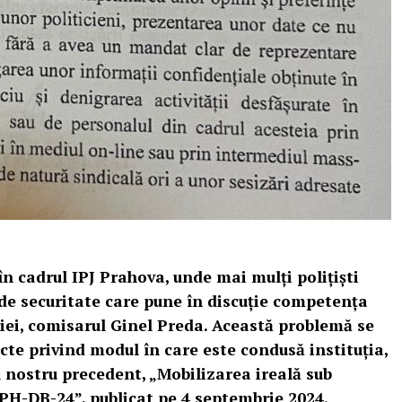
 în cadrul IPJ Prahova, unde mai mulți polițiști
de securitate care pune în discuție competența
iei, comisarul Ginel Preda. Această problemă se
cte privind modul în care este condusă instituția,
l nostru precedent, „Mobilizarea ireală sub
H-DB-24”, publicat pe 4 septembrie 2024.