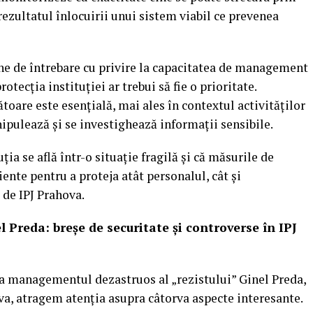
rezultatul înlocuirii unui sistem viabil ce prevenea
mne de întrebare cu privire la capacitatea de management
otecția instituției ar trebui să fie o prioritate.
toare este esențială, mai ales în contextul activităților
nipulează și se investighează informații sensibile.
ia se află într-o situație fragilă și că măsurile de
ente pentru a proteja atât personalul, cât și
 de IPJ Prahova.
l Preda: breșe de securitate și controverse în IPJ
la managementul dezastruos al „rezistului” Ginel Preda,
va, atragem atenția asupra câtorva aspecte interesante.