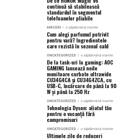
De ce HONOR Magic V6
continuă să stabilească
standardul în segmentul
telefoanelor pliabile
AFACERI
o săptămână inainte
Cum alegi parfumul potrivit
pentru vară? Ingredientele
care rezistă în sezonul cald
UNCATEGORIZED
o săptămână inainte
De la task-uri la gaming: AOC
GAMING lansează noile
monitoare curbate ultrawide
CU34G4CA și CU34G4ZCA, cu
USB-C, încărcare de până la 90
W și până la 250 Hz
UNCATEGORIZED
o săptămână inainte
Tehnologia Dyson: aliatul tău
pentru o vacanță fără
compromisuri
UNCATEGORIZED
o săptămână inainte
Ultimele zile de reduceri