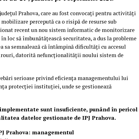
 județul Prahova, care au fost convocați pentru activități
o mobilizare percepută ca o risipă de resurse sub
iționat recent un nou sistem informatic de monitorizare
are, în loc să îmbunătățească securitatea, a dus la probleme
ea sa semnalează că întâmpină dificultăți cu accesul
irouri, datorită nefuncționalității noului sistem de
rebări serioase privind eficiența managementului lui
ța protecției instituției, unde se gestionează
 implementate sunt insuficiente, punând în pericol
alitatea datelor gestionate de IPJ Prahova.
a IPJ Prahova: managementul