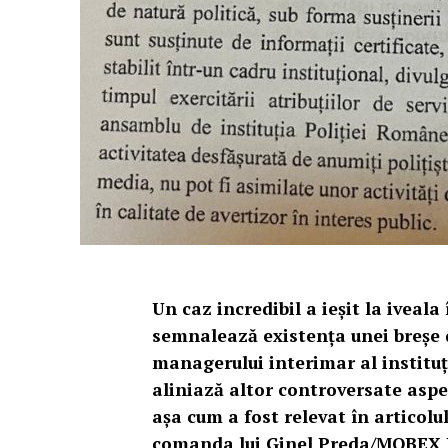
Un caz incredibil a ieșit la iveala
semnalează existența unei breșe 
managerului interimar al instituț
aliniază altor controversate aspe
așa cum a fost relevat în articolu
comanda lui Ginel Preda/MOBEX P