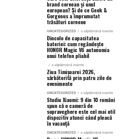
brand coreean și unul
european? Și de ce Geek &
Gorgeous a împrumutat
trăsături coreene
UNCATEGORIZED
o săptămână inainte
Dincolo de capacitatea
bateriei: cum regândește
HONOR Magic V6 autonomia
unui telefon pliabil
o săptămână inainte
Ziua Timișoarei 2026,
sărbătorită prin patru zile de
evenimente
UNCATEGORIZED
o săptămână inainte
Studiu Xiaomi: 9 din 10 români
spun că o cameră de
supraveghere este cel mai util
dispozitiv atunci când pleacă
în vacanță
UNCATEGORIZED
o săptămână inainte