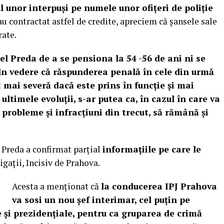
ul unor interpuși pe numele unor ofițeri de poliție
 au contractat astfel de credite, apreciem că șansele sale
rate.
el Preda de a se pensiona la 54 -56 de ani ni se
 în vedere că răspunderea penală în cele din urmă
 mai severă dacă este prins în funcție și mai
ltimele evoluții, s-ar putea ca, în cazul în care va
probleme și infracțiuni din trecut, să rămână și
l Preda a confirmat parțial
informațiile pe care le
tigații,
Incisiv de Prahova
.
Acesta a menționat că
la conducerea IPJ Prahova
va sosi un nou șef interimar, cel puțin pe
 și prezidențiale, pentru ca gruparea de crimă