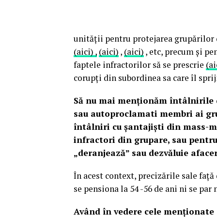
unității pentru protejarea grupărilor
(aici) ,
(aici)
,
(aici)
, etc, precum și pe
faptele infractorilor să se prescrie
(ai
corupți din subordinea sa care îl spr
Să nu mai menționăm întâlnirile d
sau autoproclamati membri ai gru
întâlniri cu șantajiști din mass-
infractori din grupare, sau pentr
„deranjează” sau dezvăluie afaceri
În acest context, precizările sale faț
se pensiona la 54 -56 de ani ni se par 
Având în vedere cele menționate (