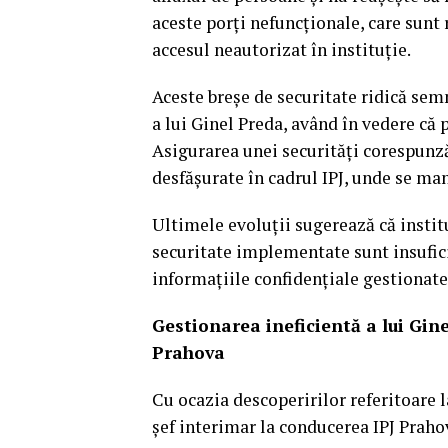
aceste porți nefuncționale, care sunt 
accesul neautorizat în instituție.
Aceste breșe de securitate ridică se
a lui Ginel Preda, având în vedere că pr
Asigurarea unei securități corespunză
desfășurate în cadrul IPJ, unde se ma
Ultimele evoluții sugerează că instituț
securitate implementate sunt insufici
informațiile confidențiale gestionate
Gestionarea ineficientă a lui Gine
Prahova
Cu ocazia descoperirilor referitoare 
șef interimar la conducerea IPJ Praho