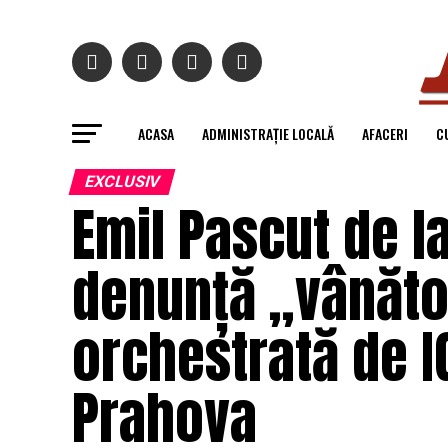
ACASA
ADMINISTRAȚIE LOCALĂ
AFACERI
C
EXCLUSIV
Emil Pascut de l
denunță „vânăto
orchestrată de IG
Prahova