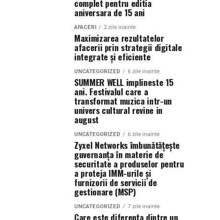
complet pentru editia
aniversara de 15 ani
AFACERI
2 zile inainte
Maximizarea rezultatelor
afacerii prin strategii digitale
integrate și eficiente
UNCATEGORIZED
6 zile inainte
SUMMER WELL implineste 15
ani. Festivalul care a
transformat muzica intr-un
univers cultural revine in
august
UNCATEGORIZED
6 zile inainte
Zyxel Networks îmbunătățește
guvernanța în materie de
securitate a produselor pentru
a proteja IMM-urile și
furnizorii de servicii de
gestionare (MSP)
UNCATEGORIZED
7 zile inainte
Care este diferența dintre un