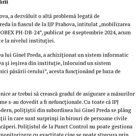
ării
hova
, a dezvăluit o altă problemă legată de
a în fiascul de la IJP Prahova, intitulat „mobilizarea
MOBEX PH-DB-24”, publicat pe 4 septembrie 2024, acum
e la nivelul instituției.
ea lui Ginel Preda, a achiziționat un sistem informatic
a și ieșirea din instituție, înlocuind un sistem
ici păsării cerului”, acesta funcționând pe baza de
nice ar trebui să crească gradul de asigurare a măsurilor
eme s-au dovedit a fi nefuncționale. Cu toate că IPJ
rn, polițiștii din subordinea lui Ginel Preda se plâng
ții în care sunt surprinși în birouri de persoane civile
ncăperi. Polițistul de la Punct Control nu poate gestiona
 monitorizeze cu exactitate cine se poate strecura prin