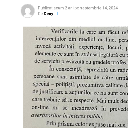
Publicat
acum 2 ani
pe
septembrie 14, 2024
De
Deny