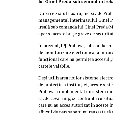
lui Ginel Preda sub semnul întreb
După ce ziarul nostru,
Incisiv de Pra
managementul interimarului Ginel Pred
ireală sub comanda lui Ginel Preda/
apar și aceste breșe grave de securitat
În prezent, IPJ Prahova, sub conducer
de monitorizare electronică la intrare
funcțional care nu permitea accesul „n
cartele valabile.
Deși utilizarea noilor sisteme electro
de protecție a instituției, aceste sist
Prahova a implementat un sistem mode
că, de ceva timp, se confruntă cu situa
care nu au acces autorizat în aceste î
afluxul de persoane și nu reușește să