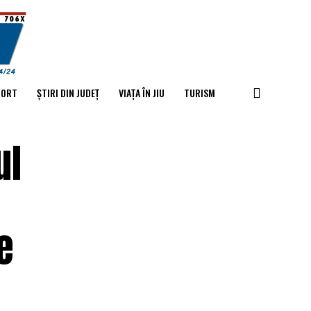
PORT
ȘTIRI DIN JUDEȚ
VIAȚA ÎN JIU
TURISM
ul
e