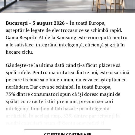
Orange Shop Victoriei (9:00 – 18:00)
Orange Shop Plaza (12:00 – 20:00)
București – 5 august 2026 –
În toată Europa,
Orange Shop Park Lake (12:00 – 20:00)
așteptările legate de electrocasnice se schimbă rapid.
Gama Bespoke AI de la Samsung este concepută pentru
Incepand cu luni, 3.08, batarile pot fi comandate si prin
a le satisface, integrând inteligență, eficiență și grijă în
aplicatia WOLT.
fiecare ciclu.
Intre 3 si 6 august: 10:00 – 20:00
Gândește-te la ultima dată când ți-a făcut plăcere să
Vineri, 7 august: 10:00 – 13:00
speli rufele. Pentru majoritatea dintre noi, este o sarcină
pe care trebuie să o îndeplinim, nu ceva ce așteptăm cu
Ridicarea bratarilor inainte de festival se poate face
nerăbdare. Dar ceva se schimbă. În toată Europa,
exclusiv de catre detinatorii de abonamente sau invitatii
73% dintre consumatori spun că își doresc mașini de
de tip full pass.
spălat cu caracteristici premium, precum senzori
inteligenți, funcționalități bazate pe inteligență
Accesul i
n festival
artificială. În același timp, 53% dintre participanți la
sondaj consideră acum eficiența energetică și
Intrarea in festival se face, ca in fiecare an, din strada
optimizarea bazată pe inteligență artificială drept
Oltului.
CITESTE IN CONTINUARE