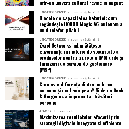
Summer Well 2026
este un festival Orange, sustinut de
intr-un univers cultural revine in august
o serie de parteneri care dau forma si vibe universului
UNCATEGORIZED
acum o săptămână
festivalului: glo™, ING, Peroni Nastro Azzurro, Ursus,
Dincolo de capacitatea bateriei: cum
Bacardi, Martini, Hendrick’s Gin, Jack Daniel’s, Mega
regândește HONOR Magic V6 autonomia
Image, Pepsi, Fashion Days, alpro, Transalpina, vitamin
unui telefon pliabil
aqua, Lay’s, e-on, FABIZ, Bucharest Business School,
UNCATEGORIZED
acum o săptămână
biciclop, syoss, Persil, Sensodyne, InterContinental
Zyxel Networks îmbunătățește
Athénée Palace, alka, Secom.
guvernanța în materie de securitate a
produselor pentru a proteja IMM-urile și
Abonamentele pot fi achizitionate de pe summerwell.ro,
furnizorii de servicii de gestionare
la pretul de 513 lei + taxe. De asemenea, sunt disponibile
(MSP)
si bilete de o zi la pretul de 351 lei + taxe pentru vineri si
UNCATEGORIZED
acum o săptămână
sambata, iar pentru duminica costul biletului este de
Care este diferența dintre un brand
426 lei + taxe.
coreean și unul european? Și de ce Geek
& Gorgeous a împrumutat trăsături
coreene
AFACERI
acum 5 zile
Maximizarea rezultatelor afacerii prin
strategii digitale integrate și eficiente