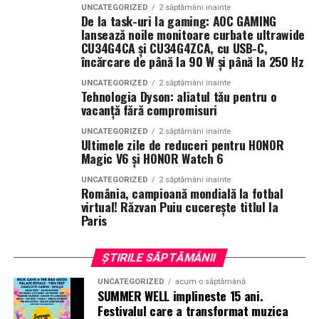
Bucuresti, FABIZ, Bucharest Business School, biciclop,
UNCATEGORIZED
2 săptămâni inainte
De la task-uri la gaming: AOC GAMING
syoss, InterContinental Athénée Palace, Secom.
Intr-un peisaj in care festivalurile se schimba constant,
lansează noile monitoare curbate ultrawide
Summer Well si-a pastrat identitatea: un eveniment
CU34G4CA și CU34G4ZCA, cu USB-C,
Abonamentele sunt disponibile pe summerwell.ro la
construit in jurul curiozitatii, al comunitatilor creative si
încărcare de până la 90 W și până la 250 Hz
pretul de 513 lei. De asemenea, pot fi achizitionate
al experientelor care merg dincolo de muzica.
UNCATEGORIZED
2 săptămâni inainte
bilete de o zi la pretul de 351 lei pentru vineri si
Tehnologia Dyson: aliatul tău pentru o
sambata, respectiv 426.6 lei pentru duminica.
Editia aniversara marcheaza 15 ani in care festivalul a
vacanță fără compromisuri
devenit unul dintre cele mai importante repere ale verii,
UNCATEGORIZED
2 săptămâni inainte
un loc unde cultura pop, estetica contemporana si
Ultimele zile de reduceri pentru HONOR
Magic V6 și HONOR Watch 6
muzica se intalnesc firesc.
UNCATEGORIZED
2 săptămâni inainte
In luna august, Domeniul Stirbey Voda devine din nou
România, campioană mondială la fotbal
virtual! Răzvan Puiu cucerește titlul la
locul in care soundtrack-ul verii se asculta, dar mai ales
Paris
se traieste.
Programul complet si detaliile logistice sunt disponibile
ȘTIRILE SĂPTĂMÂNII
pe site-ul oficial
www.summerwell.ro
si pe pagina de
UNCATEGORIZED
acum o săptămână
Instagram a festivalului @summerwellfest.
SUMMER WELL implineste 15 ani.
Festivalul care a transformat muzica