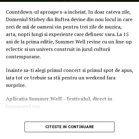
acumulat în cadrul pur. a căpătat sens și formă. Cele 4
Countdown-ul aproape s-a incheiat. In doar cateva zile,
obiecte utile și versatile sunt potrivite pentru viața de zi
Domeniul Stirbey din Buftea devine din nou locul in care
cu zi, pentru accesorizarea ținutelor sau pentru a-ți
zeci de mii de oameni vin pentru trei zile de muzica,
depozita în siguranță lucrurile la festivaluri. Iar la
arta, nopti lungi si experiente care definesc vara. La 15
realizarea lor am utilizat doar mesh reciclat și accesorii
ani de la prima editie, Summer Well revine cu un line-up
din bumbac sau din metal. Colaborarea cu remesh a fost,
eclectic si un univers construit in jurul culturii
de asemenea, una minunată și mă bucur mult că am
contemporane.
contribuit, prin acest proiect, la misiunea lor.
”
–
Roxana
Puriș, designer și fondatoare a brandului pur.
Inainte sa-ti alegi primul concert si primul spot de apus,
iata tot ce trebuie sa stii pentru un weekend fara
ING Bank România și remesh, unitate protejată pentru
surprize.
persoane cu dizabilități, înființată pentru integrarea
socială, profesională și civică a persoanelor vulnerabile,
Aplica
t
ia Summer Well
– festivalul, direct in
excluse și marginalizate, au încheiat anul trecut un
buzunarul tau
contract, ca parte a demersurilor băncii de upcycling.
Primul lucru pe care merita sa-l faci inainte de festival
,,
Colaborarea atelierului remesh cu ING Bank România
este sa descarci aplicatia Summer Well, disponibila in
CITESTE IN CONTINUARE
demonstrează un trend încurajator în rândul
App Store si Google Play.
companiilor, care își îndreaptă atenția către achiziții care