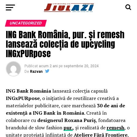
UNCATEGORIZED
ING Bank România, pur. și remesh
lansează colecția de upcycling
INGxPURpose
Publicat
acum 2 ani
pe
septembrie 20, 2024
De
Razvan
ING Bank România
lansează colecția capsulă
INGxPURpose
, o inițiativă de reutilizare creativă a
materialelor publicitare, care marchează
30 de ani de
existență a ING Bank în România
. Creată în
colaborare cu
designerul Roxana Puriș
, fondatoarea
brandului de slow fashion
pur.
, și realizată de
remesh
, o
unitate protejată înființată de
Ateliere Fără Frontiere
,