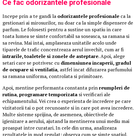
Ce fac odorizantele profesionale
Incepe prin a te gandi la
odorizantele profesionale
ca la
gestionari ai mirosurilor, nu doar ca la simple dispensere de
parfum. Le folosesti pentru a sustine un spatiu in care
toata lumea se simte confortabil sa soseasca, sa ramana si
sa revina. Mai intai, amplaseaza unitatile acolo unde
tiparele de trafic concentreaza aerul invechit, cum ar fi
intrarile, toaletele si zonele de asteptare
. Apoi, alege
setari care se potrivesc cu
dimensiunea incaperii, gradul
de ocupare si ventilatia
, astfel incat difuzarea parfumului
sa ramana uniforma, controlata si primitoare.
Apoi, mentine performanta constanta prin
reumpleri de
rutina
,
programare temporizata
si verificari ale
echipamentului. Vei crea o experienta de incredere pe care
vizitatorii tai o pot recunoaste si in care pot avea incredere.
Multe sisteme sprijina, de asemenea, obiectivele de
igienizare a aerului, ajutand la mentinerea unui mediu mai
proaspat intre curatari. In cele din urma, analizeaza
rezultatele in mod regulat: observa cum se simte spatiul,