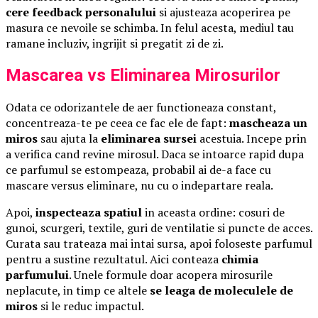
cere feedback personalului
si ajusteaza acoperirea pe
masura ce nevoile se schimba. In felul acesta, mediul tau
ramane incluziv, ingrijit si pregatit zi de zi.
Mascarea vs Eliminarea Mirosurilor
Odata ce odorizantele de aer functioneaza constant,
concentreaza-te pe ceea ce fac ele de fapt:
mascheaza un
miros
sau ajuta la
eliminarea sursei
acestuia. Incepe prin
a verifica cand revine mirosul. Daca se intoarce rapid dupa
ce parfumul se estompeaza, probabil ai de-a face cu
mascare versus eliminare, nu cu o indepartare reala.
Apoi,
inspecteaza spatiul
in aceasta ordine: cosuri de
gunoi, scurgeri, textile, guri de ventilatie si puncte de acces.
Curata sau trateaza mai intai sursa, apoi foloseste parfumul
pentru a sustine rezultatul. Aici conteaza
chimia
parfumului
. Unele formule doar acopera mirosurile
neplacute, in timp ce altele
se leaga de moleculele de
miros
si le reduc impactul.