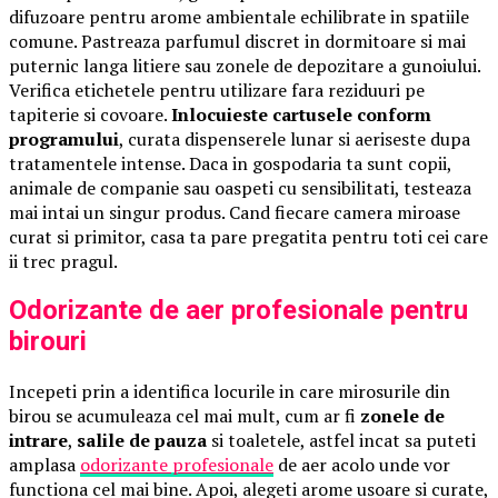
difuzoare pentru arome ambientale echilibrate in spatiile
comune. Pastreaza parfumul discret in dormitoare si mai
puternic langa litiere sau zonele de depozitare a gunoiului.
Verifica etichetele pentru utilizare fara reziduuri pe
tapiterie si covoare.
Inlocuieste cartusele conform
programului
, curata dispenserele lunar si aeriseste dupa
tratamentele intense. Daca in gospodaria ta sunt copii,
animale de companie sau oaspeti cu sensibilitati, testeaza
mai intai un singur produs. Cand fiecare camera miroase
curat si primitor, casa ta pare pregatita pentru toti cei care
ii trec pragul.
Odorizante de aer profesionale pentru
birouri
Incepeti prin a identifica locurile in care mirosurile din
birou se acumuleaza cel mai mult, cum ar fi
zonele de
intrare
,
salile de pauza
si toaletele, astfel incat sa puteti
amplasa
odorizante profesionale
de aer acolo unde vor
functiona cel mai bine. Apoi, alegeti arome usoare si curate,