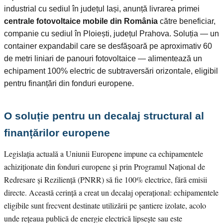
industrial cu sediul în județul Iași, anunță livrarea primei
centrale fotovoltaice mobile din România
către beneficiar,
companie cu sediul în Ploiești, județul Prahova. Soluția — un
container expandabil care se desfășoară pe aproximativ 60
de metri liniari de panouri fotovoltaice — alimentează un
echipament 100% electric de subtraversări orizontale, eligibil
pentru finanțări din fonduri europene.
O soluție pentru un decalaj structural al
finanțărilor europene
Legislația actuală a Uniunii Europene impune ca echipamentele
achiziționate din fonduri europene și prin Programul Național de
Redresare și Reziliență (PNRR) să fie 100% electrice, fără emisii
directe. Această cerință a creat un decalaj operațional: echipamentele
eligibile sunt frecvent destinate utilizării pe șantiere izolate, acolo
unde rețeaua publică de energie electrică lipsește sau este