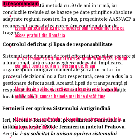
Iti recomandam
abandonat această metodă cu 50 de ani în urmă, iar
concluziile trebuie să se bazeze pe date științifice absolute
adaptate regiunii noastre. În plus, președintele AASNACP a
recunoscut necesitatea corectării coordonatelor de
EvenimenteGratuite.ro promovează online evenimentele cu
tragere.
acces gratuit din România
Controlul deficitar și lipsa de responsabilitate
Sistemul este dominat de foști ofițeri ai serviciilor secrete și
Tot ce trebuie sa stii inainte de Summer Well 2026. Ghidul
a funcționat fără o supraveghere adecvată. Implicarea
complet pentru editia aniversara de 15 ani
organizațiilor nonguvernamentale și a altor actori în
procesul decizional nu a fost respectată, ceea ce a dus la o
gestionare defectuoasă. Această lipsă de transparență și
Mașinile de spălat și uscătoarele bazate pe inteligență
responsabilitate a crescut riscurile pentru comunitățile
artificială îți cunosc hainele mai bine decât tine
locale afectate.
Fermierii cer oprirea Sistemului Antigrindină
Maximizarea rezultatelor afacerii prin strategii digitale
Ieri,
Nicolae-Ionel Ciucă, președintele Senatului s-a
integrate și eficiente
întâlnit cu peste 150 de fermieri in judetul Prahova
.
Aceștia
i-au solicitat la unison oprirea sistemului