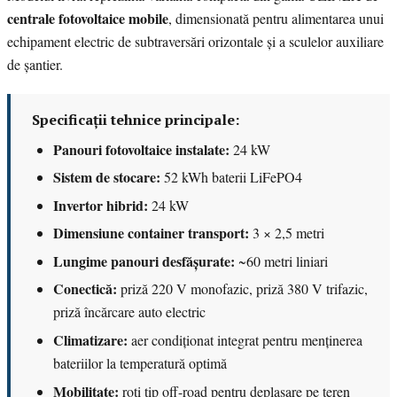
centrale fotovoltaice mobile
, dimensionată pentru alimentarea unui
echipament electric de subtraversări orizontale și a sculelor auxiliare
de șantier.
Specificații tehnice principale:
Panouri fotovoltaice instalate:
24 kW
Sistem de stocare:
52 kWh baterii LiFePO4
Invertor hibrid:
24 kW
Dimensiune container transport:
3 × 2,5 metri
Lungime panouri desfășurate:
~60 metri liniari
Conectică:
priză 220 V monofazic, priză 380 V trifazic,
priză încărcare auto electric
Climatizare:
aer condiționat integrat pentru menținerea
bateriilor la temperatură optimă
Mobilitate:
roți tip off-road pentru deplasare pe teren