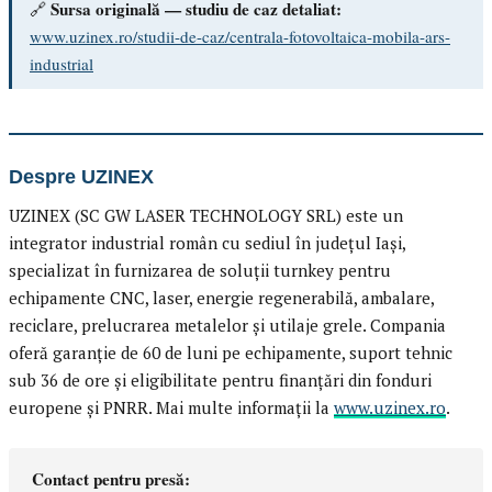
Sursa originală — studiu de caz detaliat:
🔗
www.uzinex.ro/studii-de-caz/centrala-fotovoltaica-mobila-ars-
industrial
Despre UZINEX
UZINEX (SC GW LASER TECHNOLOGY SRL) este un
integrator industrial român cu sediul în județul Iași,
specializat în furnizarea de soluții turnkey pentru
echipamente CNC, laser, energie regenerabilă, ambalare,
reciclare, prelucrarea metalelor și utilaje grele. Compania
oferă garanție de 60 de luni pe echipamente, suport tehnic
sub 36 de ore și eligibilitate pentru finanțări din fonduri
europene și PNRR. Mai multe informații la
www.uzinex.ro
.
Contact pentru presă: