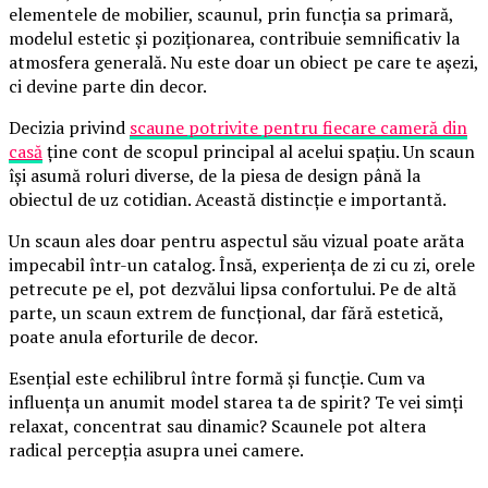
elementele de mobilier, scaunul, prin funcția sa primară,
modelul estetic și poziționarea, contribuie semnificativ la
atmosfera generală. Nu este doar un obiect pe care te așezi,
ci devine parte din decor.
Decizia privind
scaune potrivite pentru fiecare cameră din
casă
ține cont de scopul principal al acelui spațiu. Un scaun
își asumă roluri diverse, de la piesa de design până la
obiectul de uz cotidian. Această distincție e importantă.
Un scaun ales doar pentru aspectul său vizual poate arăta
impecabil într-un catalog. Însă, experiența de zi cu zi, orele
petrecute pe el, pot dezvălui lipsa confortului. Pe de altă
parte, un scaun extrem de funcțional, dar fără estetică,
poate anula eforturile de decor.
Esențial este echilibrul între formă și funcție. Cum va
influența un anumit model starea ta de spirit? Te vei simți
relaxat, concentrat sau dinamic? Scaunele pot altera
radical percepția asupra unei camere.