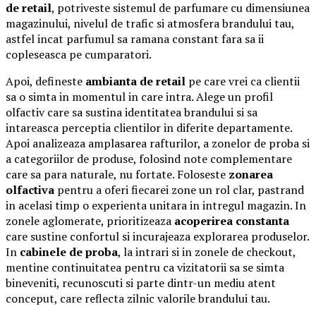
de retail
, potriveste sistemul de parfumare cu dimensiunea
magazinului, nivelul de trafic si atmosfera brandului tau,
astfel incat parfumul sa ramana constant fara sa ii
copleseasca pe cumparatori.
Apoi, defineste
ambianta de retail
pe care vrei ca clientii
sa o simta in momentul in care intra. Alege un profil
olfactiv care sa sustina identitatea brandului si sa
intareasca perceptia clientilor in diferite departamente.
Apoi analizeaza amplasarea rafturilor, a zonelor de proba si
a categoriilor de produse, folosind note complementare
care sa para naturale, nu fortate. Foloseste
zonarea
olfactiva
pentru a oferi fiecarei zone un rol clar, pastrand
in acelasi timp o experienta unitara in intregul magazin. In
zonele aglomerate, prioritizeaza
acoperirea constanta
care sustine confortul si incurajeaza explorarea produselor.
In
cabinele de proba
, la intrari si in zonele de checkout,
mentine continuitatea pentru ca vizitatorii sa se simta
bineveniti, recunoscuti si parte dintr-un mediu atent
conceput, care reflecta zilnic valorile brandului tau.