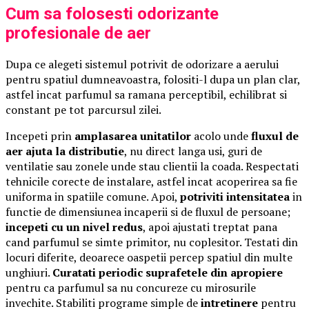
Cum sa folosesti odorizante
profesionale de aer
Dupa ce alegeti sistemul potrivit de odorizare a aerului
pentru spatiul dumneavoastra, folositi-l dupa un plan clar,
astfel incat parfumul sa ramana perceptibil, echilibrat si
constant pe tot parcursul zilei.
Incepeti prin
amplasarea unitatilor
acolo unde
fluxul de
aer ajuta la distributie
, nu direct langa usi, guri de
ventilatie sau zonele unde stau clientii la coada. Respectati
tehnicile corecte de instalare, astfel incat acoperirea sa fie
uniforma in spatiile comune. Apoi,
potriviti intensitatea
in
functie de dimensiunea incaperii si de fluxul de persoane;
incepeti cu un nivel redus
, apoi ajustati treptat pana
cand parfumul se simte primitor, nu coplesitor. Testati din
locuri diferite, deoarece oaspetii percep spatiul din multe
unghiuri.
Curatati periodic suprafetele din apropiere
pentru ca parfumul sa nu concureze cu mirosurile
invechite. Stabiliti programe simple de
intretinere
pentru