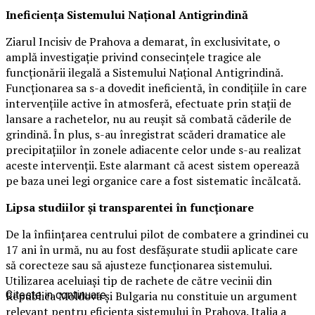
Ineficiența Sistemului Național Antigrindină
Ziarul Incisiv de Prahova a demarat, în exclusivitate, o
amplă investigație privind consecințele tragice ale
funcționării ilegală a Sistemului Național Antigrindină.
Funcționarea sa s-a dovedit ineficientă, în condițiile în care
intervențiile active în atmosferă, efectuate prin stații de
lansare a rachetelor, nu au reușit să combată căderile de
grindină. În plus, s-au înregistrat scăderi dramatice ale
precipitațiilor în zonele adiacente celor unde s-au realizat
aceste intervenții. Este alarmant că acest sistem operează
pe baza unei legi organice care a fost sistematic încălcată.
Lipsa studiilor și transparentei în funcționare
De la înființarea centrului pilot de combatere a grindinei cu
17 ani în urmă, nu au fost desfășurate studii aplicate care
să corecteze sau să ajusteze funcționarea sistemului.
Utilizarea aceluiași tip de rachete de către vecinii din
Republica Moldova și Bulgaria nu constituie un argument
Citeste in continuare
relevant pentru eficiența sistemului în Prahova. Italia a