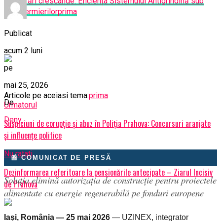
Îngrijorări crescânde: Eficiența Sistemului Antigrindină sub
lupa Fermierilor
prima
Publicat
acum 2 luni
pe
mai 25, 2026
Articole pe aceiasi tema:
prima
De
Urmatorul
Deny
Suspiciuni de corupție și abuz în Poliția Prahova: Concursuri aranjate
și influențe politice
Nu ratati
📰 COMUNICAT DE PRESĂ
Dezinformarea referitoare la pensionările antecipate – Ziarul Incisiv
Soluția elimină autorizația de construcție pentru proiectele
de Prahova
alimentate cu energie regenerabilă pe fonduri europene
Iași, România — 25 mai 2026
— UZINEX, integrator