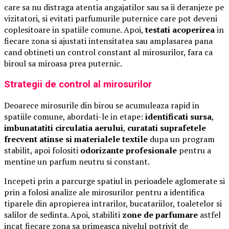
care sa nu distraga atentia angajatilor sau sa ii deranjeze pe
vizitatori, si evitati parfumurile puternice care pot deveni
coplesitoare in spatiile comune. Apoi,
testati acoperirea
in
fiecare zona si ajustati intensitatea sau amplasarea pana
cand obtineti un control constant al mirosurilor, fara ca
biroul sa miroasa prea puternic.
Strategii de control al mirosurilor
Deoarece mirosurile din birou se acumuleaza rapid in
spatiile comune, abordati-le in etape:
identificati sursa
,
imbunatatiti circulatia aerului
,
curatati suprafetele
frecvent atinse si materialele textile
dupa un program
stabilit, apoi folositi
odorizante profesionale
pentru a
mentine un parfum neutru si constant.
Incepeti prin a parcurge spatiul in perioadele aglomerate si
prin a folosi analize ale mirosurilor pentru a identifica
tiparele din apropierea intrarilor, bucatariilor, toaletelor si
salilor de sedinta. Apoi, stabiliti
zone de parfumare
astfel
incat fiecare zona sa primeasca nivelul potrivit de