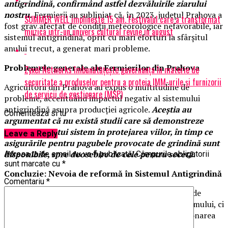
antigrindină, confirmând astfel dezvăluirile ziarului
nostru.
Fermierii au subliniat că, în 2023, județul Prahova a
SUMMER WELL implineste 15 ani. Festivalul care a transformat
fost grav afectat de condiții meteorologice nefavorabile, iar
muzica intr-un univers cultural revine in august
sistemul antigrindină, oprit cu mari eforturi la sfârșitul
anului trecut, a generat mari probleme.
Problemele generale ale Fermierilor din Prahova
Zyxel Networks îmbunătățește guvernanța în materie de
securitate a produselor pentru a proteja IMM-urile și furnizorii
Agricultorii din Prahova au expus o multitudine de
de servicii de gestionare (MSP)
probleme, accentuând impactul negativ al sistemului
antigrindină asupra producției agricole.
Aceștia au
Comenteaza si tu
argumentat că nu există studii care să demonstreze
eficiența acestui sistem în protejarea viilor, în timp ce
Leave a Reply
asigurările pentru pagubele provocate de grindină sunt
disponibile, spre deosebire de cele pentru secetă.
Adresa ta de email nu va fi publicată.
Câmpurile obligatorii
sunt marcate cu
*
Concluzie: Nevoia de reformă în Sistemul Antigrindină
Comentariu
*
În concluzie, investigația realizată de Ziarul Incisiv de
Prahova scoate în evidență nu doar ineficiența sistemului, ci
și lipsa de transparență și responsabilitate în gestionarea
acestuia. Cererea fermierilor de a opri acest sistem