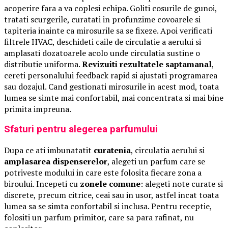
acoperire fara a va coplesi echipa. Goliti cosurile de gunoi,
tratati scurgerile, curatati in profunzime covoarele si
tapiteria inainte ca mirosurile sa se fixeze. Apoi verificati
filtrele HVAC, deschideti caile de circulatie a aerului si
amplasati dozatoarele acolo unde circulatia sustine o
distributie uniforma.
Revizuiti rezultatele saptamanal
,
cereti personalului feedback rapid si ajustati programarea
sau dozajul. Cand gestionati mirosurile in acest mod, toata
lumea se simte mai confortabil, mai concentrata si mai bine
primita impreuna.
Sfaturi pentru alegerea parfumului
Dupa ce ati imbunatatit
curatenia
, circulatia aerului si
amplasarea dispenserelor
, alegeti un parfum care se
potriveste modului in care este folosita fiecare zona a
biroului. Incepeti cu
zonele comune
: alegeti note curate si
discrete, precum citrice, ceai sau in usor, astfel incat toata
lumea sa se simta confortabil si inclusa. Pentru receptie,
folositi un parfum primitor, care sa para rafinat, nu