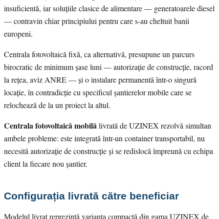
insuficientă, iar soluțiile clasice de alimentare — generatoarele diesel
— contravin chiar principiului pentru care s-au cheltuit banii
europeni.
Centrala fotovoltaică fixă, ca alternativă, presupune un parcurs
birocratic de minimum șase luni — autorizație de construcție, racord
la rețea, aviz ANRE — și o instalare permanentă într-o singură
locație, în contradicție cu specificul șantierelor mobile care se
relochează de la un proiect la altul.
Centrala fotovoltaică mobilă
livrată de UZINEX rezolvă simultan
ambele probleme: este integrată într-un container transportabil, nu
necesită autorizație de construcție și se redislocă împreună cu echipa
client la fiecare nou șantier.
Configurația livrată către beneficiar
Modelul livrat reprezintă varianta compactă din gama UZINEX de