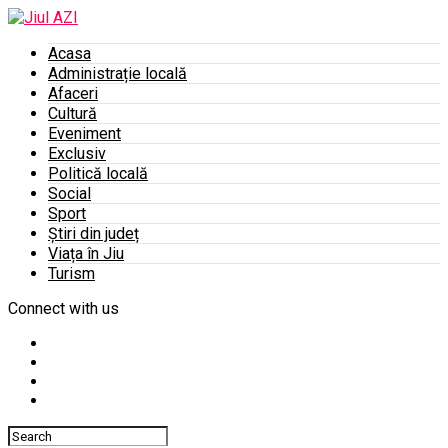
Acasa
Administrație locală
Afaceri
Cultură
Eveniment
Exclusiv
Politică locală
Social
Sport
Știri din județ
Viața în Jiu
Turism
Connect with us