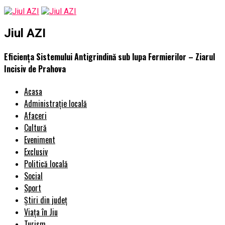
Jiul AZI
Eficiența Sistemului Antigrindină sub lupa Fermierilor – Ziarul
Incisiv de Prahova
Acasa
Administrație locală
Afaceri
Cultură
Eveniment
Exclusiv
Politică locală
Social
Sport
Știri din județ
Viața în Jiu
Turism