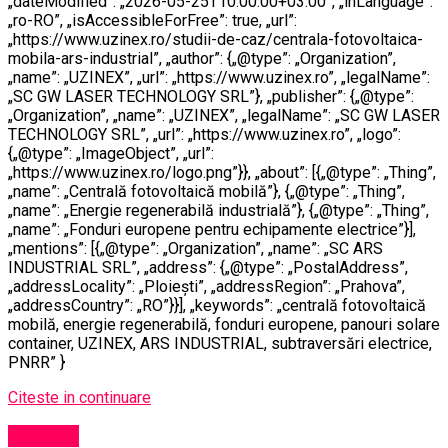
„dateModified”: „2026-05-25T10:00:00+03:00”, „inLanguage”:
„ro-RO”, „isAccessibleForFree”: true, „url”:
„https://www.uzinex.ro/studii-de-caz/centrala-fotovoltaica-
mobila-ars-industrial”, „author”: {„@type”: „Organization”,
„name”: „UZINEX”, „url”: „https://www.uzinex.ro”, „legalName”:
„SC GW LASER TECHNOLOGY SRL”}, „publisher”: {„@type”:
„Organization”, „name”: „UZINEX”, „legalName”: „SC GW LASER
TECHNOLOGY SRL”, „url”: „https://www.uzinex.ro”, „logo”:
{„@type”: „ImageObject”, „url”:
„https://www.uzinex.ro/logo.png”}}, „about”: [{„@type”: „Thing”,
„name”: „Centrală fotovoltaică mobilă”}, {„@type”: „Thing”,
„name”: „Energie regenerabilă industrială”}, {„@type”: „Thing”,
„name”: „Fonduri europene pentru echipamente electrice”}],
„mentions”: [{„@type”: „Organization”, „name”: „SC ARS
INDUSTRIAL SRL”, „address”: {„@type”: „PostalAddress”,
„addressLocality”: „Ploiești”, „addressRegion”: „Prahova”,
„addressCountry”: „RO”}}], „keywords”: „centrală fotovoltaică
mobilă, energie regenerabilă, fonduri europene, panouri solare
container, UZINEX, ARS INDUSTRIAL, subtraversări electrice,
PNRR” }
Citeste in continuare
Exclusiv