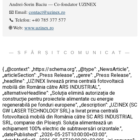
Andrei-Sorin Baciu — Co-fondator UZINEX
📧 Email:
contact@uzinex.ro
📞 Telefon: +40 785 377 577
🌐 Web:
www.uzinex.ro
— S F Â R Ș I T C O M U N I C A T —
{ „@context”: „https://schema.org”, „@type”: „NewsArticle”,
„articleSection”: „Press Release”, „genre”: „Press Release”,
„headline”: „UZINEX livrează prima centrală fotovoltaică
mobilă din România către ARS INDUSTRIAL”,
„alternativeHeadline”: „Soluția elimină autorizația de
construcție pentru proiectele alimentate cu energie
regenerabilă pe fonduri europene”, „description”: „UZINEX (SC
GW LASER TECHNOLOGY SRL) a livrat prima centrală
fotovoltaică mobilă din România către SC ARS INDUSTRIAL
SRL, companie din Ploiești. Soluția alimentează un
echipament 100% electric de subtraversări orizontale.”,
„datePublished”: „2026-05-25T10:00:00+03:00”,