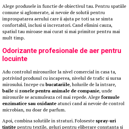
Alege produsele in functie de obiectivul tau. Pentru spatiile
comune si aglomerate, ai nevoie de solutii pentru
improspatarea aerului care ii ajuta pe toti sa se simta
confortabil, inclusi si increzatori. Cand elimini cauza,
spatiul tau miroase mai curat si mai primitor pentru mai
mult timp.
Odorizante profesionale de aer pentru
locuinte
Adu controlul mirosurilor la nivel comercial in casa ta,
potrivind produsul cu incaperea, nivelul de trafic si sursa
mirosului. Incepe cu
bucatariile
, holurile de la intrare,
baile
si
zonele pentru animale de companie
, unde
mirosurile se acumuleaza cel mai repede. Alege
formule
enzimatice sau oxidante
atunci cand ai nevoie de control
microbian, nu doar de parfum.
Apoi, combina solutiile in straturi. Foloseste
spray-uri
tintite
pentru textile, geluri pentru eliberare constanta si