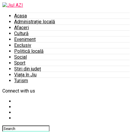
Acasa
Administrație locală
Afaceri
Cultură
Eveniment
Exclusiv
Politică locală
Social
Sport
Știri din județ
Viața în Jiu
Turism
Connect with us