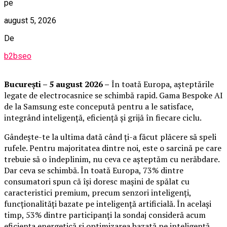
pe
august 5, 2026
De
b2bseo
București – 5 august 2026 –
În toată Europa, așteptările
legate de electrocasnice se schimbă rapid. Gama Bespoke AI
de la Samsung este concepută pentru a le satisface,
integrând inteligență, eficiență și grijă în fiecare ciclu.
Gândește-te la ultima dată când ți-a făcut plăcere să speli
rufele. Pentru majoritatea dintre noi, este o sarcină pe care
trebuie să o îndeplinim, nu ceva ce așteptăm cu nerăbdare.
Dar ceva se schimbă. În toată Europa, 73% dintre
consumatori spun că își doresc mașini de spălat cu
caracteristici premium, precum senzori inteligenți,
funcționalități bazate pe inteligență artificială. În același
timp, 53% dintre participanți la sondaj consideră acum
eficiența energetică și optimizarea bazată pe inteligență