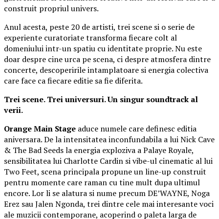
construit propriul univers.
Anul acesta, peste 20 de artisti, trei scene si o serie de
experiente curatoriate transforma fiecare colt al
domeniului intr-un spatiu cu identitate proprie. Nu este
doar despre cine urca pe scena, ci despre atmosfera dintre
concerte, descoperirile intamplatoare si energia colectiva
care face ca fiecare editie sa fie diferita.
Trei scene. Trei universuri. Un singur soundtrack al
verii.
Orange Main Stage
aduce numele care definesc editia
aniversara. De la intensitatea inconfundabila a lui Nick Cave
& The Bad Seeds la energia exploziva a Palaye Royale,
sensibilitatea lui Charlotte Cardin si vibe-ul cinematic al lui
Two Feet, scena principala propune un line-up construit
pentru momente care raman cu tine mult dupa ultimul
encore. Lor li se alatura si nume precum DE’WAYNE, Noga
Erez sau Jalen Ngonda, trei dintre cele mai interesante voci
ale muzicii contemporane, acoperind o paleta larga de