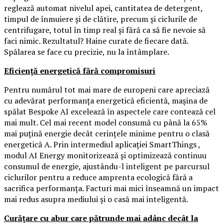
reglează automat nivelul apei, cantitatea de detergent,
timpul de înmuiere și de clătire, precum și ciclurile de
centrifugare, totul în timp real și fără ca să fie nevoie să
faci nimic. Rezultatul? Haine curate de fiecare dată.
Spălarea se face cu precizie, nu la întâmplare.
Eficiență energetică fără compromisuri
Pentru numărul tot mai mare de europeni care apreciază
cu adevărat performanța energetică eficientă, mașina de
spălat Bespoke AI excelează în aspectele care contează cel
mai mult. Cel mai recent model consumă cu până la 65%
mai puțină energie decât cerințele minime pentru o clasă
energetică A. Prin intermediul aplicației SmartThings ,
modul AI Energy monitorizează și optimizează continuu
consumul de energie, ajustându-l inteligent pe parcursul
ciclurilor pentru a reduce amprenta ecologică fără a
sacrifica performanța. Facturi mai mici înseamnă un impact
mai redus asupra mediului și o casă mai inteligentă.
Curățare cu abur care pătrunde mai adânc decât la