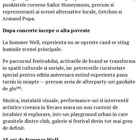
punkistele coreene Sailor Honeymoon, precum si
reprezentanti ai scenei alternative locale, Getchoo si
Armand Popa.
Dupa concerte incepe o alta poveste
La Summer Well, experienta nu se opreste cand se sting
luminile scenei principale.
Pe parcursul festivalului, activarile de brand se transforma
in spatii culturale si sociale, iar petrecerile curatoriate
special pentru editia aniversara extind experienta pana
tarziu in noapte — precum seria de afterparty-uri gazduite
de glo™.
Muzica, instalatii vizuale, performance-uri si interventii
artistice creeaza in fiecare seara un nou context de
intalnire si explorare, intr-un playground urban in care
granitele dintre club, galerie si festival devin tot mai greu
de definit.
15 ani de Summer Well