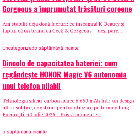
Gorgeous a împrumutat trăsături coreene
Am stabilit deja două lucruri: ce înseamnă K-Beauty și
faptul că un brand ca Geek & Gorgeous — deși pare...
Uncategorized
o săptămână inainte
Dincolo de capacitatea bateriei: cum
regândește HONOR Magic V6 autonomia
unui telefon pliabil
Tehnologia siliciu-carbon aduce 6.660 mAh într-un design
ultra-subțire, construit pentru utilizare pe termen lung
București, 30 iulie 2026 – Există momente...
o săptămână inainte