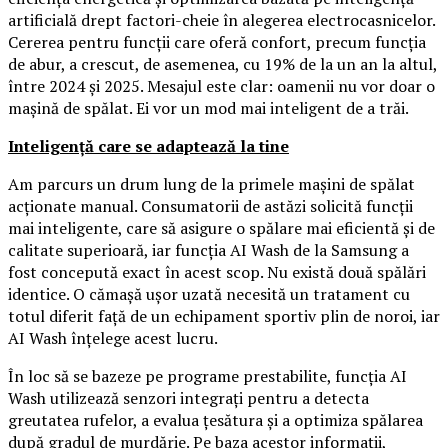
artificială drept factori-cheie în alegerea electrocasnicelor.
Cererea pentru funcții care oferă confort, precum funcția
de abur, a crescut, de asemenea, cu 19% de la un an la altul,
între 2024 și 2025. Mesajul este clar: oamenii nu vor doar o
mașină de spălat. Ei vor un mod mai inteligent de a trăi.
Inteligență care se adaptează la tine
Am parcurs un drum lung de la primele mașini de spălat
acționate manual. Consumatorii de astăzi solicită funcții
mai inteligente, care să asigure o spălare mai eficientă și de
calitate superioară, iar funcția AI Wash de la Samsung a
fost concepută exact în acest scop. Nu există două spălări
identice. O cămașă ușor uzată necesită un tratament cu
totul diferit față de un echipament sportiv plin de noroi, iar
AI Wash înțelege acest lucru.
În loc să se bazeze pe programe prestabilite, funcția AI
Wash utilizează senzori integrați pentru a detecta
greutatea rufelor, a evalua țesătura și a optimiza spălarea
după gradul de murdărie. Pe baza acestor informații,