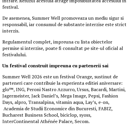
intrare. Refuzul acestuia atrage imposibilitatea accesului in
festival.
De asemenea, Summer Well promoveaza un mediu sigur si
responsabil, iar consumul de substante interzise este strict
interzis.
Regulamentul complet, impreuna cu lista obiectelor
permise si interzise, poate fi consultat pe site-ul oficial al
festivalului.
Un festival construit
impreuna cu partenerii sai
Summer Well 2026 este un festival Orange, sustinut de
parteneri care contribuie la experienta editiei aniversare:
glo™, ING, Peroni Nastro Azzurro, Ursus, Bacardi, Martini,
Jagermeister, Jack Daniel’s, Mega Image, Pepsi, Fashion
Days, alpro, Transalpina, vitamin aqua, Lay’s, e-on,
Academia de Studii Economice din Bucuresti, FABIZ,
Bucharest Business School, biciclop, syoss,
InterContinental Athénée Palace, Secom.