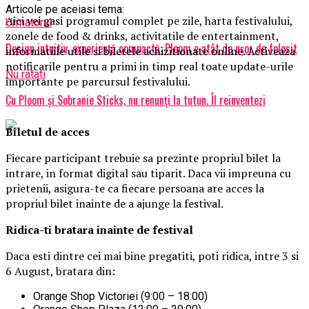
Articole pe aceiasi tema:
Aici vei gasi programul complet pe zile, harta festivalului,
Urmatorul
zonele de food & drinks, activitatile de entertainment,
Design intuitiv, experiență compactă: Ploom e atât de ușor de folosit
informatiile utile si biletele achizitionate online. Activeaza
notificarile pentru a primi in timp real toate update-urile
Nu ratati
importante pe parcursul festivalului.
Cu Ploom și Sobranie Sticks, nu renunți la tutun. Îl reinventezi
Biletul de acces
Fiecare participant trebuie sa prezinte propriul bilet la
intrare, in format digital sau tiparit. Daca vii impreuna cu
prietenii, asigura-te ca fiecare persoana are acces la
propriul bilet inainte de a ajunge la festival.
Ridica-t
i br
at
ara
inainte de festival
Daca esti dintre cei mai bine pregatiti, poti ridica, intre 3 si
6 August, bratara din:
Orange Shop Victoriei (9:00 – 18:00)