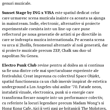
genuri muzicale.
Sunset Stage by ING x VISA
este spatiul dedicat celor
care urmaresc scena muzicala inainte ca aceasta sa ajunga
in mainstream. Indie, electronic, alternative si proiecte
experimentale coexista intr-un line-up care pune
reflectorul pe noua generatie de artisti si pe directiile in
care se indreapta muzica internationala. Pe aceasta scena
va urca si 2hollis, fenomenul alternativ al noii generatii, dar
si proiecte muzicale precum ZEP, Chalk sau duo-ul
napolitan Nu Genea.
Electro Punk Club
revine pentru al doilea an si continua
sa fie una dintre cele mai spectaculoase experiente ale
festivalului. Creat impreuna cu colectivul Space Objekt,
spatiul functioneaza ca un club imersiv inspirat de estetica
underground a Los Angeles-ului anilor ’70. Fatade neon,
instalatii vizuale, electronica, punk si o energie care
transforma fiecare noapte intr-un performance colectiv,
cu referinte la locuri legendare precum Madam Wong’s si
Hong Kong Cafe. Aici ii veti gasi pe britanicii The Molotovs,