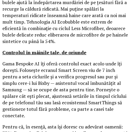
bulele ajută la îndepărtarea murdăriei de pe țesături fără a
recurge la căldură ridicată. Mai puține spălări la
temperaturi ridicate înseamnă haine care arată ca noi mai
mult timp. Tehnologia AI Ecobubble este extrem de
eficientă în combinație cu ciclul Less Microfiber, deoarece
bulele delicate reduc eliberarea de microfibre de pe hainele
sintetice cu până la 54%.
Controlul în mâinile tale, de oriunde
Gama Bespoke AI îți oferă controlul exact acolo unde îți
dorești. Folosește ecranul Smart Screen viu de 7 inch
pentru a seta ciclurile și a verifica progresul sau pur și
simplu cere-i lui Bixby — asistentul vocal îmbunătățit al
Samsung — să se ocupe de asta pentru tine. Pornește o
spălare cât ești plecat, ajustează setările în timpul ciclului
de pe telefonul tău sau lasă ecosistemul SmartThings să
gestioneze totul fără probleme, ca parte a casei tale
conectate.
Pentru că, în esență, asta își doresc cu adevărat oamenii: