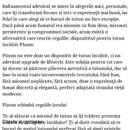
Rafinamentul adevărat se simte în alegerile mici, personale,
care îți transformă fiecare zi într-o experiență mai bună, iar
felul în care alegi să te bucuri de tutun nu face excepție.
Dacă până acum fumatul era sinonim cu fum dens, mirosuri
persistente și compromisuri sociale, acum există o
alternativă care rescrie regulile: dispozitivul pentru tutun
încălzit Ploom.
Ploom nu este doar un dispozitiv de tutun încălzit, ci un
adevărat upgrade de lifestyle. Este soluția pentru cei care
își doresc să păstreze plăcerea autentică a tutunului, dar să
lase în urmă toate inconvenientele trecutului. Fără fum,
fără mirosuri neplăcute, fără scrum, doar o experiență de
fumat discretă și elegantă, perfect adaptată ritmului vieții
moderne.
Ploom schimbă regulile jocului
Te-ai săturat ca mirosul de tutun să îți trădeze prezența
înainte să ajungi la o întâlnire? Ți-ai dorit vreodată să te
Citeste in continuare
bucuri de gustul tutunului preferat fără să simți privirile