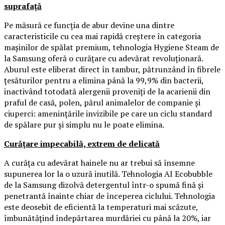
suprafață
Pe măsură ce funcția de abur devine una dintre
caracteristicile cu cea mai rapidă creștere în categoria
mașinilor de spălat premium, tehnologia Hygiene Steam de
la Samsung oferă o curățare cu adevărat revoluționară.
Aburul este eliberat direct în tambur, pătrunzând în fibrele
țesăturilor pentru a elimina până la 99,9% din bacterii,
inactivând totodată alergenii proveniți de la acarienii din
praful de casă, polen, părul animalelor de companie și
ciuperci: amenințările invizibile pe care un ciclu standard
de spălare pur și simplu nu le poate elimina.
Curățare impecabilă, extrem de delicată
A curăța cu adevărat hainele nu ar trebui să însemne
supunerea lor la o uzură inutilă. Tehnologia AI Ecobubble
de la Samsung dizolvă detergentul într-o spumă fină și
penetrantă înainte chiar de începerea ciclului. Tehnologia
este deosebit de eficientă la temperaturi mai scăzute,
îmbunătățind îndepărtarea murdăriei cu până la 20%, iar