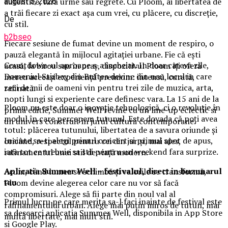
autentice, fără urme sau regrete. Cu Ploom, ai libertatea de
august 5, 2026
a trăi fiecare zi exact așa cum vrei, cu plăcere, cu discreție,
De
cu stil.
b2bseo
Fiecare sesiune de fumat devine un moment de respiro, o
pauză elegantă în mijlocul agitației urbane. Fie că ești
Countdown-ul aproape s-a incheiat. In doar cateva zile,
acasă, la birou sau în oraș, dispozitivul Ploom îți oferă
Domeniul Stirbey din Buftea devine din nou locul in care
mereu aceeași experiență premium: intensă, curată,
zeci de mii de oameni vin pentru trei zile de muzica, arta,
rafinată.
nopti lungi si experiente care definesc vara. La 15 ani de la
Ploom nu este doar o inovație tehnologică, ci o revoluție în
prima editie, Summer Well revine cu un line-up eclectic si
modul în care percepem tutunul. Este dovada că poți avea
un univers construit in jurul culturii contemporane.
totul: plăcerea tutunului, libertatea de a savura oriunde și
Inainte sa-ti alegi primul concert si primul spot de apus,
oricând, respectul pentru cei din jur și, mai ales,
iata tot ce trebuie sa stii pentru un weekend fara surprize.
rafinamentul unui stil de viață modern.
Aplica
t
ia Summer Well
– festivalul, direct in buzunarul
Acum, când lumea se schimbă și valorile se transformă,
tau
Ploom devine alegerea celor care nu vor să facă
compromisuri. Alege să fii parte din noul val al
Primul lucru pe care merita sa-l faci inainte de festival este
rafinamentului urban. Alege mai puțin miros de tutun, mai
sa descarci aplicatia Summer Well, disponibila in App Store
multă libertate, mai mult stil.
si Google Play.