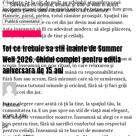
Gândește-te la cât de mult se schimbă atmosfera unei
Salvează-mi numele, emailul și site-ul web în acest
încăperi atunci când nu există miros de tutun sau fum gros.
navigator pentru data viitoare când o să comentez.
Hainele, părul, pielea, totul rămâne proaspăt. Spațiul tău
personal și relațiile cu cei din jur devin mai armonioase.
Asta înseamnă să fii cu adevărat modern: să alegi plăcerea,
Uncategorized
dar și respectul față de tine și ceilalți.
Tot ce trebuie sa stii inainte de Summer
Ritualul modern, rafinament, responsabilitate
Well 2026. Ghidul complet pentru editia
Ploom nu înseamnă doar mai puțin miros, mai putin fum si
scrum. Înseamnă un nou ritual, în care relaxarea și
aniversara de 15 ani
rafinamentul merg mână în mână cu responsabilitatea.
Fără fum sau scrum, fără mirosuri care să te urmărească,
poți savura tutunul oriunde și oricând, fără să-ți faci griji
pentru cei din jur.
Este o alegere care arată că ții la tine, la spațiul tău, la
Publicat
comunitatea ta. E un pas spre un stil de viață mai elegant,
acum 3 zile
mai adaptat vremurilor noastre. Înseamnă să alegi ce e mai
bun pentru tine, fără să sacrifici confortul sau respectul
pe
pentru ceilalți. Înseamnă să te bucuri de momente