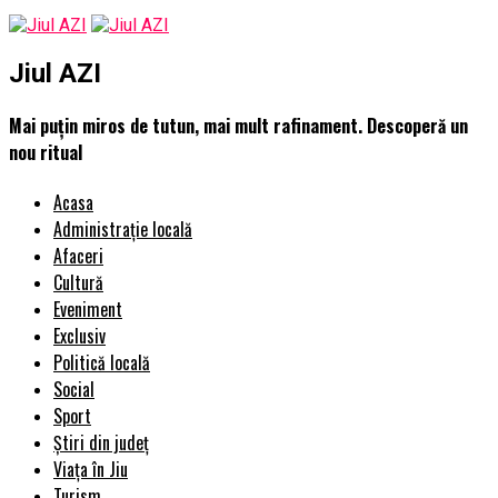
Jiul AZI
Mai puțin miros de tutun, mai mult rafinament. Descoperă un
nou ritual
Acasa
Administrație locală
Afaceri
Cultură
Eveniment
Exclusiv
Politică locală
Social
Sport
Știri din județ
Viața în Jiu
Turism