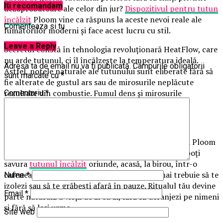
Iti recomandam
dezaprobatoare ale celor din jur?
Dispozitivul pentru tutun
încălzit
Ploom vine ca răspuns la aceste nevoi reale ale
Comenteaza si tu
fumătorilor moderni și face acest lucru cu stil.
Leave a Reply
Secretul constă în tehnologia revoluționară HeatFlow, care
nu arde tutunul, ci îl încălzește la temperatura ideală.
Adresa ta de email nu va fi publicată.
Câmpurile obligatorii
Astfel, notele naturale ale tutunului sunt eliberate fără să
sunt marcate cu
*
fie alterate de gustul ars sau de mirosurile neplăcute
rezultate din combustie. Fumul dens și mirosurile
Comentariu
*
persistente devin doar o amintire.
Mai puțin miros, mai multă libertate
Unul dintre cele mai mari avantaje ale dispozitivului Ploom
este discreția. Fără fum și fără mirosuri neplăcute, poți
savura
tutunul încălzit
oriunde, acasă, la birou, într-o
cafenea sau chiar într-un spațiu public. Nu mai trebuie să te
Nume
*
izolezi sau să te grăbești afară în pauze. Ritualul tău devine
Email
*
parte naturală a vieții de zi cu zi, fără să deranjezi pe nimeni
și fără să lași urme.
Site web