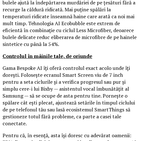
bulele ajută la îndepărtarea murdăriei de pe țesături fără a
recurge la căldură ridicată. Mai puține spălări la
temperaturi ridicate înseamnă haine care arată ca noi mai
mult timp. Tehnologia AI Ecobubble este extrem de
eficientă în combinație cu ciclul Less Microfiber, deoarece
bulele delicate reduc eliberarea de microfibre de pe hainele
sintetice cu până la 54%.
Controlul în mâinile tale, de oriunde
Gama Bespoke AI îți oferă controlul exact acolo unde îți
dorești. Folosește ecranul Smart Screen viu de 7 inch
pentru a seta ciclurile și a verifica progresul sau pur și
simplu cere-i lui Bixby — asistentul vocal îmbunătățit al
Samsung — să se ocupe de asta pentru tine. Pornește o
spălare cât ești plecat, ajustează setările în timpul ciclului
de pe telefonul tău sau lasă ecosistemul SmartThings să
gestioneze totul fără probleme, ca parte a casei tale
conectate.
Pentru că, în esență, asta își doresc cu adevărat oamenii: