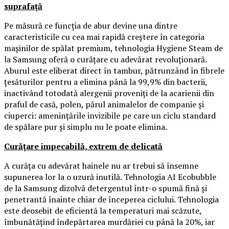
suprafață
Pe măsură ce funcția de abur devine una dintre
caracteristicile cu cea mai rapidă creștere în categoria
mașinilor de spălat premium, tehnologia Hygiene Steam de
la Samsung oferă o curățare cu adevărat revoluționară.
Aburul este eliberat direct în tambur, pătrunzând în fibrele
țesăturilor pentru a elimina până la 99,9% din bacterii,
inactivând totodată alergenii proveniți de la acarienii din
praful de casă, polen, părul animalelor de companie și
ciuperci: amenințările invizibile pe care un ciclu standard
de spălare pur și simplu nu le poate elimina.
Curățare impecabilă, extrem de delicată
A curăța cu adevărat hainele nu ar trebui să însemne
supunerea lor la o uzură inutilă. Tehnologia AI Ecobubble
de la Samsung dizolvă detergentul într-o spumă fină și
penetrantă înainte chiar de începerea ciclului. Tehnologia
este deosebit de eficientă la temperaturi mai scăzute,
îmbunătățind îndepărtarea murdăriei cu până la 20%, iar