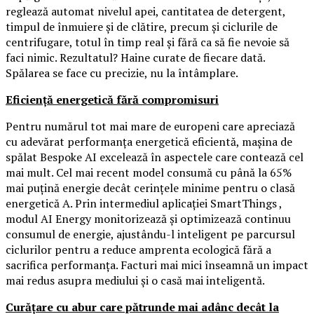
reglează automat nivelul apei, cantitatea de detergent,
timpul de înmuiere și de clătire, precum și ciclurile de
centrifugare, totul în timp real și fără ca să fie nevoie să
faci nimic. Rezultatul? Haine curate de fiecare dată.
Spălarea se face cu precizie, nu la întâmplare.
Eficiență energetică fără compromisuri
Pentru numărul tot mai mare de europeni care apreciază
cu adevărat performanța energetică eficientă, mașina de
spălat Bespoke AI excelează în aspectele care contează cel
mai mult. Cel mai recent model consumă cu până la 65%
mai puțină energie decât cerințele minime pentru o clasă
energetică A. Prin intermediul aplicației SmartThings ,
modul AI Energy monitorizează și optimizează continuu
consumul de energie, ajustându-l inteligent pe parcursul
ciclurilor pentru a reduce amprenta ecologică fără a
sacrifica performanța. Facturi mai mici înseamnă un impact
mai redus asupra mediului și o casă mai inteligentă.
Curățare cu abur care pătrunde mai adânc decât la