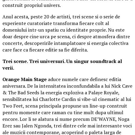
construit propriul univers.
Anul acesta, peste 20 de artisti, trei scene si o serie de
experiente curatoriate transforma fiecare colt al
domeniului intr-un spatiu cu identitate proprie. Nu este
doar despre cine urca pe scena, ci despre atmosfera dintre
concerte, descoperirile intamplatoare si energia colectiva
care face ca fiecare editie sa fie diferita.
Trei scene. Trei universuri. Un singur soundtrack al
verii.
Orange Main Stage
aduce numele care definesc editia
aniversara. De la intensitatea inconfundabila a lui Nick Cave
& The Bad Seeds la energia exploziva a Palaye Royale,
sensibilitatea lui Charlotte Cardin si vibe-ul cinematic al lui
Two Feet, scena principala propune un line-up construit
pentru momente care raman cu tine mult dupa ultimul
encore. Lor li se alatura si nume precum DE’WAYNE, Noga
Erez sau Jalen Ngonda, trei dintre cele mai interesante voci
ale muzicii contemporane, acoperind o paleta larga de