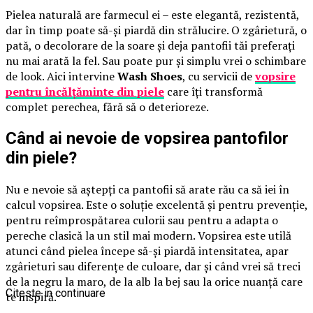
Pielea naturală are farmecul ei – este elegantă, rezistentă,
dar în timp poate să-și piardă din strălucire. O zgârietură, o
pată, o decolorare de la soare și deja pantofii tăi preferați
nu mai arată la fel. Sau poate pur și simplu vrei o schimbare
de look. Aici intervine
Wash Shoes
, cu servicii de
vopsire
pentru încălțăminte din piele
care îți transformă
complet perechea, fără să o deterioreze.
Când ai nevoie de vopsirea pantofilor
din piele?
Nu e nevoie să aștepți ca pantofii să arate rău ca să iei în
calcul vopsirea. Este o soluție excelentă și pentru prevenție,
pentru reîmprospătarea culorii sau pentru a adapta o
pereche clasică la un stil mai modern. Vopsirea este utilă
atunci când pielea începe să-și piardă intensitatea, apar
zgârieturi sau diferențe de culoare, dar și când vrei să treci
de la negru la maro, de la alb la bej sau la orice nuanță care
Citeste in continuare
te inspiră.