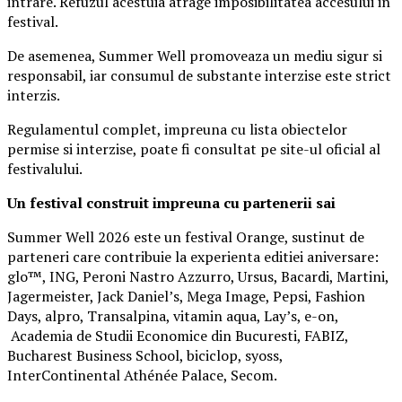
intrare. Refuzul acestuia atrage imposibilitatea accesului in
festival.
De asemenea, Summer Well promoveaza un mediu sigur si
responsabil, iar consumul de substante interzise este strict
interzis.
Regulamentul complet, impreuna cu lista obiectelor
permise si interzise, poate fi consultat pe site-ul oficial al
festivalului.
Un festival construit
impreuna cu partenerii sai
Summer Well 2026 este un festival Orange, sustinut de
parteneri care contribuie la experienta editiei aniversare:
glo™, ING, Peroni Nastro Azzurro, Ursus, Bacardi, Martini,
Jagermeister, Jack Daniel’s, Mega Image, Pepsi, Fashion
Days, alpro, Transalpina, vitamin aqua, Lay’s, e-on,
Academia de Studii Economice din Bucuresti, FABIZ,
Bucharest Business School, biciclop, syoss,
InterContinental Athénée Palace, Secom.