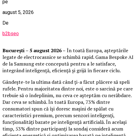
pe
august 5, 2026
De
b2bseo
București – 5 august 2026 –
În toată Europa, așteptările
legate de electrocasnice se schimbă rapid. Gama Bespoke AI
de la Samsung este concepută pentru a le satisface,
integrând inteligență, eficiență și grijă în fiecare ciclu.
Gândește-te la ultima dată când ți-a făcut plăcere să speli
rufele. Pentru majoritatea dintre noi, este o sarcină pe care
trebuie să o îndeplinim, nu ceva ce așteptăm cu nerăbdare.
Dar ceva se schimbă. În toată Europa, 73% dintre
consumatori spun că își doresc mașini de spălat cu
caracteristici premium, precum senzori inteligenți,
funcționalități bazate pe inteligență artificială. În același
timp, 53% dintre participanți la sondaj consideră acum
eficiența energetică și optimizarea bazată pe inteligență