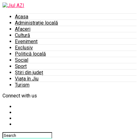
Acasa
Administrație locală
Afaceri
Cultură
Eveniment
Exclusiv
Politică locală
Social
Sport
Știri din județ
Viața în Jiu
Turism
Connect with us