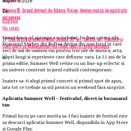
august 5, 2026
Vitamix®, brand deținut de Adams Vision, devine marcă înregistrată
De
europeană
b2bseo
Nu ratati
Countdown-ul aproape s-a incheiat. In doar cateva zile,
TP-Link prezintă ecosistemul Omada: AP-uri, Switch-uri, Routere și
Domeniul Stirbey din Buftea devine din nou locul in care
Controlere cu Management via Cloud pentru rețele business
zeci de mii de oameni vin pentru trei zile de muzica, arta,
nopti lungi si experiente care definesc vara. La 15 ani de la
prima editie, Summer Well revine cu un line-up eclectic si
un univers construit in jurul culturii contemporane.
Inainte sa-ti alegi primul concert si primul spot de apus,
iata tot ce trebuie sa stii pentru un weekend fara surprize.
Aplica
t
ia Summer Well
– festivalul, direct in buzunarul
tau
Primul lucru pe care merita sa-l faci inainte de festival este
sa descarci aplicatia Summer Well, disponibila in App Store
si Google Play.