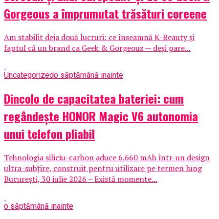
Gorgeous a împrumutat trăsături coreene
Am stabilit deja două lucruri: ce înseamnă K-Beauty și
faptul că un brand ca Geek & Gorgeous — deși pare...
Uncategorized
o săptămână inainte
Dincolo de capacitatea bateriei: cum
regândește HONOR Magic V6 autonomia
unui telefon pliabil
Tehnologia siliciu-carbon aduce 6.660 mAh într-un design
ultra-subțire, construit pentru utilizare pe termen lung
București, 30 iulie 2026 – Există momente...
o săptămână inainte