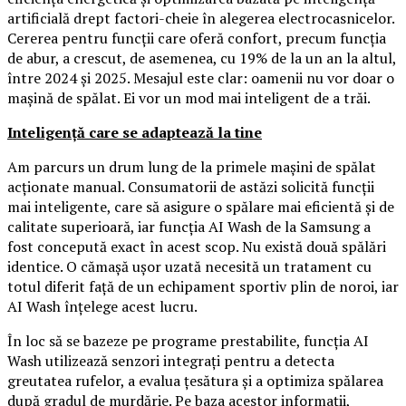
artificială drept factori-cheie în alegerea electrocasnicelor.
Cererea pentru funcții care oferă confort, precum funcția
de abur, a crescut, de asemenea, cu 19% de la un an la altul,
între 2024 și 2025. Mesajul este clar: oamenii nu vor doar o
mașină de spălat. Ei vor un mod mai inteligent de a trăi.
Inteligență care se adaptează la tine
Am parcurs un drum lung de la primele mașini de spălat
acționate manual. Consumatorii de astăzi solicită funcții
mai inteligente, care să asigure o spălare mai eficientă și de
calitate superioară, iar funcția AI Wash de la Samsung a
fost concepută exact în acest scop. Nu există două spălări
identice. O cămașă ușor uzată necesită un tratament cu
totul diferit față de un echipament sportiv plin de noroi, iar
AI Wash înțelege acest lucru.
În loc să se bazeze pe programe prestabilite, funcția AI
Wash utilizează senzori integrați pentru a detecta
greutatea rufelor, a evalua țesătura și a optimiza spălarea
după gradul de murdărie. Pe baza acestor informații,