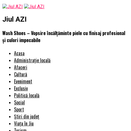
Jiul AZI
Wash Shoes – Vopsire încălțăminte piele cu finisaj profesional
și culori impecabile
Acasa
Administrație locală
Afaceri
Cultură
Eveniment
Exclusiv
Politică locală
Social
Sport
Știri din județ
Viața în Jiu
Turism