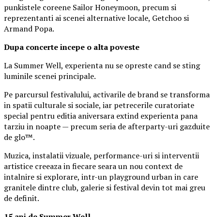
punkistele coreene Sailor Honeymoon, precum si
reprezentanti ai scenei alternative locale, Getchoo si
Armand Popa.
Dupa concerte incepe o alta poveste
La Summer Well, experienta nu se opreste cand se sting
luminile scenei principale.
Pe parcursul festivalului, activarile de brand se transforma
in spatii culturale si sociale, iar petrecerile curatoriate
special pentru editia aniversara extind experienta pana
tarziu in noapte — precum seria de afterparty-uri gazduite
de glo™.
Muzica, instalatii vizuale, performance-uri si interventii
artistice creeaza in fiecare seara un nou context de
intalnire si explorare, intr-un playground urban in care
granitele dintre club, galerie si festival devin tot mai greu
de definit.
15 ani de Summer Well