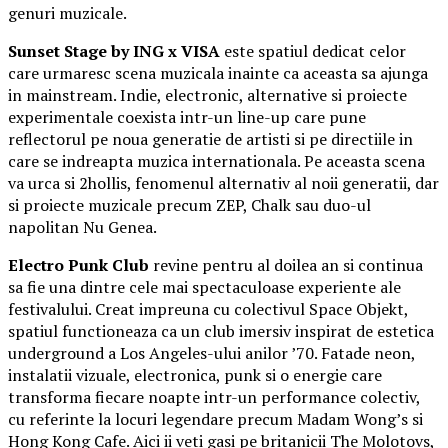
genuri muzicale.
Sunset Stage by ING x VISA
este spatiul dedicat celor
care urmaresc scena muzicala inainte ca aceasta sa ajunga
in mainstream. Indie, electronic, alternative si proiecte
experimentale coexista intr-un line-up care pune
reflectorul pe noua generatie de artisti si pe directiile in
care se indreapta muzica internationala. Pe aceasta scena
va urca si 2hollis, fenomenul alternativ al noii generatii, dar
si proiecte muzicale precum ZEP, Chalk sau duo-ul
napolitan Nu Genea.
Electro Punk Club
revine pentru al doilea an si continua
sa fie una dintre cele mai spectaculoase experiente ale
festivalului. Creat impreuna cu colectivul Space Objekt,
spatiul functioneaza ca un club imersiv inspirat de estetica
underground a Los Angeles-ului anilor ’70. Fatade neon,
instalatii vizuale, electronica, punk si o energie care
transforma fiecare noapte intr-un performance colectiv,
cu referinte la locuri legendare precum Madam Wong’s si
Hong Kong Cafe. Aici ii veti gasi pe britanicii The Molotovs,