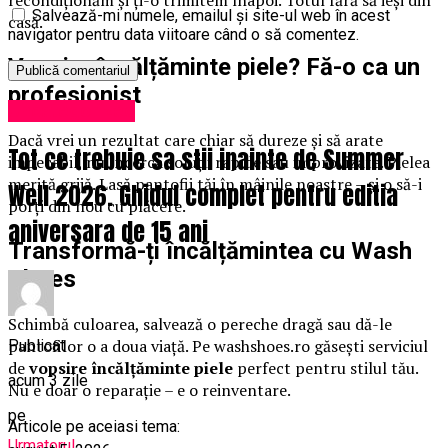
recondiționăm și ți-o trimitem înapoi. Totul fără să ieși din
Salvează-mi numele, emailul și site-ul web în acest
casă.
navigator pentru data viitoare când o să comentez.
Vopsire încălțăminte piele? Fă-o ca un
profesionist
Uncategorized
Dacă vrei un rezultat care chiar să dureze și să arate
Tot ce trebuie sa stii inainte de Summer
impecabil, nu încerca soluții rapide sau improvizate. Pielea
merită grijă. Lasă pantofii tăi în mâinile noastre – și o să-i
Well 2026. Ghidul complet pentru editia
porți din nou cu plăcere.
aniversara de 15 ani
Transformă-ți încălțămintea cu Wash
Shoes
Schimbă culoarea, salvează o pereche dragă sau dă-le
pantofilor o a doua viață. Pe washshoes.ro găsești serviciul
Publicat
de
vopsire încălțăminte piele
perfect pentru stilul tău.
acum 3 zile
Nu e doar o reparație – e o reinventare.
pe
Articole pe aceiasi tema:
Urmatorul