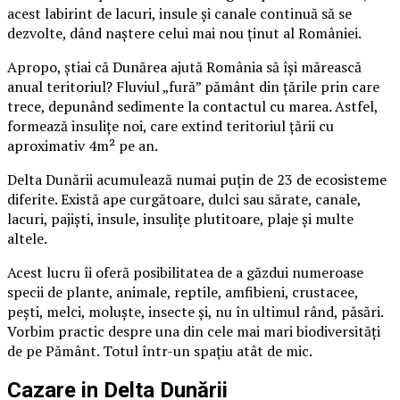
acest labirint de lacuri, insule și canale continuă să se
dezvolte, dând naștere celui mai nou ținut al României.
Apropo, știai că Dunărea ajută România să își mărească
anual teritoriul? Fluviul „fură” pământ din țările prin care
trece, depunând sedimente la contactul cu marea. Astfel,
formează insulițe noi, care extind teritoriul țării cu
aproximativ 4m² pe an.
Delta Dunării acumulează numai puțin de 23 de ecosisteme
diferite. Există ape curgătoare, dulci sau sărate, canale,
lacuri, pajiști, insule, insulițe plutitoare, plaje și multe
altele.
Acest lucru îi oferă posibilitatea de a găzdui numeroase
specii de plante, animale, reptile, amfibieni, crustacee,
pești, melci, moluște, insecte și, nu în ultimul rând, păsări.
Vorbim practic despre una din cele mai mari biodiversități
de pe Pământ. Totul într-un spațiu atât de mic.
Cazare in Delta Dunării