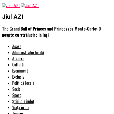
Jiul AZI
The Grand Ball of Princes and Princesses Monte-Carlo: O
noapte cu strălucire la Iași
Acasa
Administrație locală
Afaceri
Cultură
Eveniment
Exclusiv
Politică locală
Social
Sport
Știri din județ
Viața în Jiu
Turism