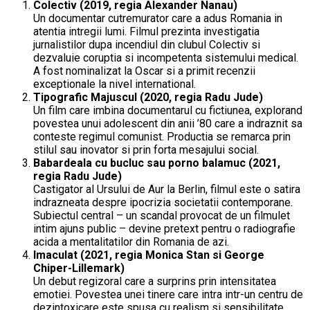
Colectiv (2019, regia Alexander Nanau)
Un documentar cutremurator care a adus Romania in
atentia intregii lumi. Filmul prezinta investigatia
jurnalistilor dupa incendiul din clubul Colectiv si
dezvaluie coruptia si incompetenta sistemului medical.
A fost nominalizat la Oscar si a primit recenzii
exceptionale la nivel international.
Tipografic Majuscul (2020, regia Radu Jude)
Un film care imbina documentarul cu fictiunea, explorand
povestea unui adolescent din anii ’80 care a indraznit sa
conteste regimul comunist. Productia se remarca prin
stilul sau inovator si prin forta mesajului social.
Babardeala cu bucluc sau porno balamuc (2021,
regia Radu Jude)
Castigator al Ursului de Aur la Berlin, filmul este o satira
indrazneata despre ipocrizia societatii contemporane.
Subiectul central – un scandal provocat de un filmulet
intim ajuns public – devine pretext pentru o radiografie
acida a mentalitatilor din Romania de azi.
Imaculat (2021, regia Monica Stan si George
Chiper-Lillemark)
Un debut regizoral care a surprins prin intensitatea
emotiei. Povestea unei tinere care intra intr-un centru de
dezintoxicare este spusa cu realism si sensibilitate.