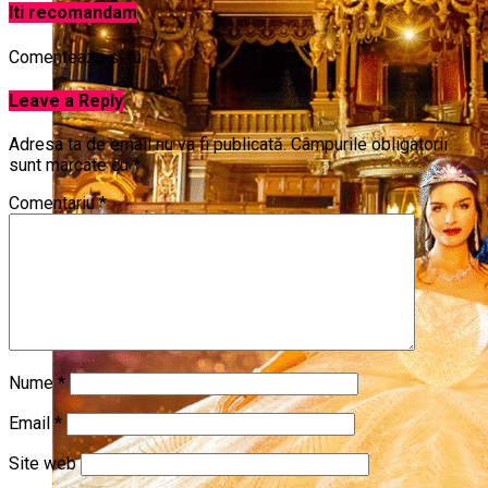
Iti recomandam
Comenteaza si tu
Leave a Reply
Adresa ta de email nu va fi publicată.
Câmpurile obligatorii
sunt marcate cu
*
Comentariu
*
Nume
*
Email
*
Site web