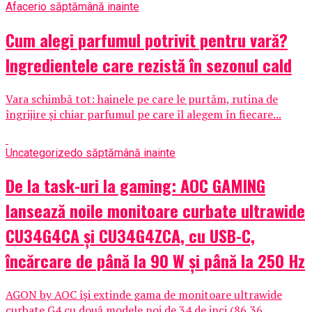
Afaceri
o săptămână inainte
Cum alegi parfumul potrivit pentru vară?
Ingredientele care rezistă în sezonul cald
Vara schimbă tot: hainele pe care le purtăm, rutina de
îngrijire și chiar parfumul pe care îl alegem în fiecare...
Uncategorized
o săptămână inainte
De la task-uri la gaming: AOC GAMING
lansează noile monitoare curbate ultrawide
CU34G4CA și CU34G4ZCA, cu USB-C,
încărcare de până la 90 W și până la 250 Hz
AGON by AOC își extinde gama de monitoare ultrawide
curbate G4 cu două modele noi de 34 de inci (86,36...