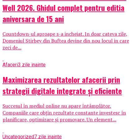
Well 2026. Ghidul complet pentru editia
aniversara de 15 ani
Countdown-ul aproape s-a incheiat. In doar cateva zile,
Domeniul Stirbey din Buftea devine din nou locul in care
zeci de...
Afaceri
3 zile inainte
Maximizarea rezultatelor afacerii prin
strategii digitale integrate și eficiente
Succesul în mediul online nu apare întâmplător.
Companiile care obțin rezultate constante investesc în
planificare, optimizare și promovare. Un element...
Uncategorized
7 zile inainte