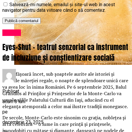
Salvează-mi numele, emailul și site-ul web în acest
navigator pentru data viitoare când o să comentez.
Cultură
Eyes-Shut – teatrul senzorial ca instrument
de incluziune și conștientizare socială
Se desfășoară încet, sub șoaptele aurite ale istoriei și
ecourile măreției regale, o noapte de splendoare unică care
va avea loc în inima României. Pe 6 septembrie 2025, Balul
Publicat
Grandios al Prinților și Prințeselor de la Monte-Carlo va
umple sălile Palatului Culturii din Iași, aducând cu el
acum 8 luni
eleganța atemporală a celor mai ilustre tradiții monegasce.
pe
De secole, Monte-Carlo este sinonim cu grația, noblețea și
decembrie 23, 2025
arta celebrării — o lume în care prinții și prințesele,
împodobiți cu mătase și diamante, dansează pe podele de