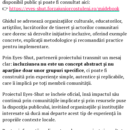
disponibil public și poate fi consultat aici:
👉
https://eyes-shut.forzajuniorcostuleni.ro/guidebook
Ghidul se adresează organizațiilor culturale, educatorilor,
artiștilor, lucrătorilor de tineret și actorilor comunitari
care doresc să dezvolte inițiative incluzive, oferind exemple
concrete, explicații metodologice și recomandări practice
pentru implementare.
Prin Eyes-Shut, partenerii proiectului transmit un mesaj
clar:
incluziunea nu este un concept abstract și nu
aparține doar unor grupuri specifice
, ci poate fi
construită prin experiențe simple, autentice și replicabile,
care îi implică pe toți membrii comunității.
Proiectul Eyes-Shut se încheie oficial, însă impactul său
continuă prin comunitățile implicate și prin resursele puse
la dispoziția publicului, invitând organizațiile și instituțiile
interesate să ducă mai departe acest tip de experiență în
propriile contexte locale.