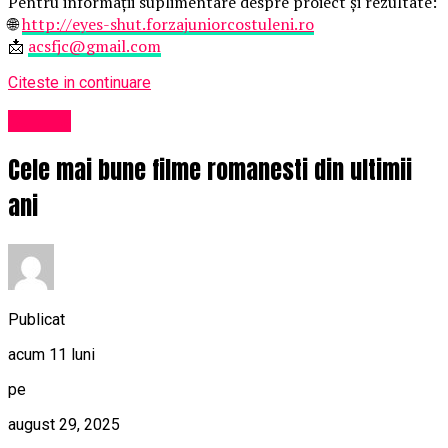
Pentru informații suplimentare despre proiect și rezultate:
🌐
http://eyes-shut.forzajuniorcostuleni.ro
📩
acsfjc@gmail.com
Citeste in continuare
Cultură
Cele mai bune filme romanesti din ultimii
ani
Publicat
acum 11 luni
pe
august 29, 2025