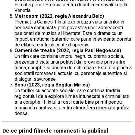
Filmul a primit Premiul pentru debut la Festivalul de la
Venetia.
Metronom (2022, regia Alexandru Belc)
Premiat la Cannes, filmul exploreaza viata tinerilor in
perioada comunista, prin povestea unor adolescenti
pasionati de muzica si libertate. Este o drama cu un
impact emotional puternic, care pune in evidenta dorinta
de eliberare intr-un context opresiv.
Oameni de treaba (2022, regia Paul Negoescu)
Un film care combina umorul negru cu drama sociala,
prezentand viata unui politist din provincie prins intre
rutina, coruptie si dorinta de schimbare. Este o oglinda a
societatii romanesti actuale, cu personaje autentice si
dialoguri savuroase.
Boss (2023, regia Bogdan Mirica)
Un thriller cu accente sociale, care continua traditia
regizorului de a explora lumea intunecata a criminalitatii
si a coruptiei. Filmul a fost foarte bine primit pentru
tensiunea narativa si pentru atmosfera cinematografica
densa.
De ce prind filmele romanesti la publicul