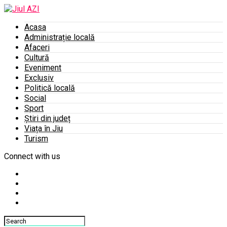
Acasa
Administrație locală
Afaceri
Cultură
Eveniment
Exclusiv
Politică locală
Social
Sport
Știri din județ
Viața în Jiu
Turism
Connect with us