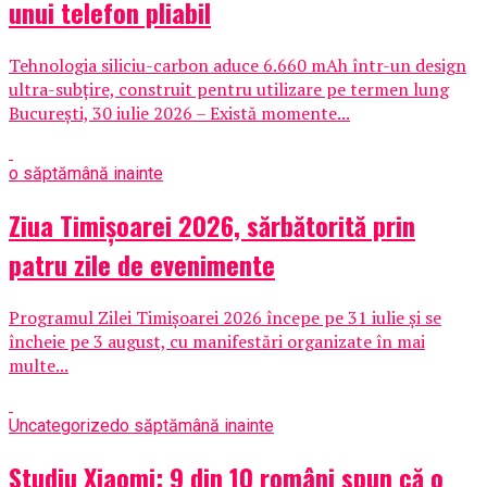
unui telefon pliabil
Tehnologia siliciu-carbon aduce 6.660 mAh într-un design
ultra-subțire, construit pentru utilizare pe termen lung
București, 30 iulie 2026 – Există momente...
o săptămână inainte
Ziua Timișoarei 2026, sărbătorită prin
patru zile de evenimente
Programul Zilei Timișoarei 2026 începe pe 31 iulie și se
încheie pe 3 august, cu manifestări organizate în mai
multe...
Uncategorized
o săptămână inainte
Studiu Xiaomi: 9 din 10 români spun că o