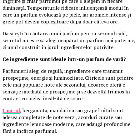
îngrijire și chiar parfumul pe care îl alegem în fiecare
dimineață. Temperaturile ridicate influențează modul în
care un parfum evoluează pe piele, iar aromele intense și
grele pot deveni copleșitoare după doar câteva ore.
Dacă ești în căutarea unui parfum pentru sezonul cald,
secretul nu este să alegi neapărat un parfum mai puternic,
ci unul construit în jurul ingredientelor potrivite.
Ce ingrediente sunt ideale într-un parfum de vară?
Parfumierii aleg, de regulă, ingrediente care transmit
prospețime, energie și luminozitate. Citricele sunt printre
cele mai populare note ale sezonului, deoarece oferă o
senzație imediată de prospețime și se dezvoltă frumos în
contact cu pielea încălzită de soare.
Lime-ul
, bergamota, mandarina sau grapefruitul sunt
adesea completate de note verzi, acorduri curate sau
ingrediente lemnoase moderne, care adaugă profunzime
fără a încărca parfumul.