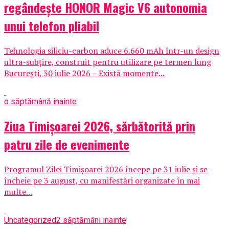
regândește HONOR Magic V6 autonomia
unui telefon pliabil
Tehnologia siliciu-carbon aduce 6.660 mAh într-un design
ultra-subțire, construit pentru utilizare pe termen lung
București, 30 iulie 2026 – Există momente...
o săptămână inainte
Ziua Timișoarei 2026, sărbătorită prin
patru zile de evenimente
Programul Zilei Timișoarei 2026 începe pe 31 iulie și se
încheie pe 3 august, cu manifestări organizate în mai
multe...
Uncategorized
2 săptămâni inainte