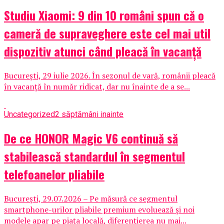
Studiu Xiaomi: 9 din 10 români spun că o
cameră de supraveghere este cel mai util
dispozitiv atunci când pleacă în vacanță
București, 29 iulie 2026. În sezonul de vară, românii pleacă
în vacanță în număr ridicat, dar nu înainte de a se...
Uncategorized
2 săptămâni inainte
De ce HONOR Magic V6 continuă să
stabilească standardul în segmentul
telefoanelor pliabile
București, 29.07.2026 – Pe măsură ce segmentul
smartphone-urilor pliabile premium evoluează și noi
modele apar pe piața locală, diferențierea nu mai...