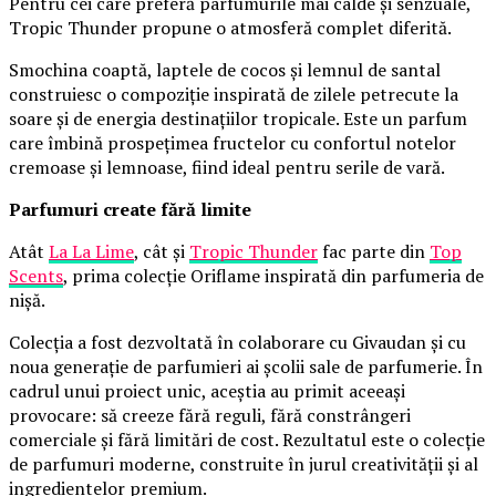
Pentru cei care preferă parfumurile mai calde și senzuale,
Tropic Thunder propune o atmosferă complet diferită.
Smochina coaptă, laptele de cocos și lemnul de santal
construiesc o compoziție inspirată de zilele petrecute la
soare și de energia destinațiilor tropicale. Este un parfum
care îmbină prospețimea fructelor cu confortul notelor
cremoase și lemnoase, fiind ideal pentru serile de vară.
Parfumuri create fără limite
Atât
La La Lime
, cât și
Tropic Thunder
fac parte din
Top
Scents
, prima colecție Oriflame inspirată din parfumeria de
nișă.
Colecția a fost dezvoltată în colaborare cu Givaudan și cu
noua generație de parfumieri ai școlii sale de parfumerie. În
cadrul unui proiect unic, aceștia au primit aceeași
provocare: să creeze fără reguli, fără constrângeri
comerciale și fără limitări de cost. Rezultatul este o colecție
de parfumuri moderne, construite în jurul creativității și al
ingredientelor premium.