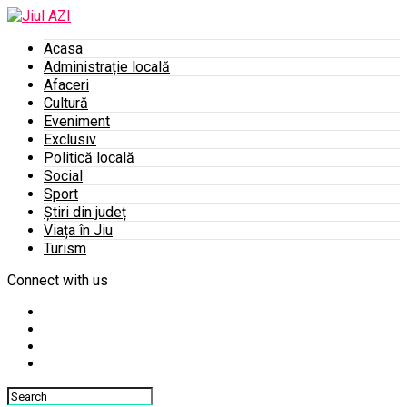
Acasa
Administrație locală
Afaceri
Cultură
Eveniment
Exclusiv
Politică locală
Social
Sport
Știri din județ
Viața în Jiu
Turism
Connect with us