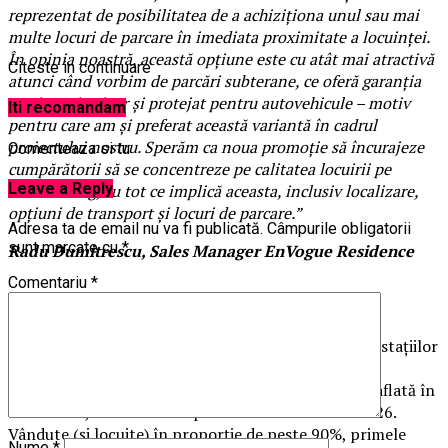
reprezentat de posibilitatea de a achiziționa unul sau mai
multe locuri de parcare în imediata proximitate a locuinței.
În opinia noastră, această opțiune este cu atât mai atractivă
Citeste in continuare
atunci când vorbim de parcări subterane, ce oferă garanția
unui spațiu sigur și protejat pentru autovehicule – motiv
Iti recomandam
pentru care am și preferat această variantă în cadrul
proiectului nostru. Sperăm ca noua promoție să încurajeze
Comenteaza si tu
cumpărătorii să se concentreze pe calitatea locuirii pe
Leave a Reply
termen lung, cu tot ce implică aceasta, inclusiv localizare,
opțiuni de transport și locuri de parcare.”
Adresa ta de email nu va fi publicată.
Câmpurile obligatorii
sunt marcate cu
*
Radu Dumitrescu, Sales Manager EnVogue Residence
Comentariu
*
Amplasat în zona de vest a Capitalei, în apropierea stațiilor
de metrou Păcii și Preciziei, ansamblul
EnVogue
Residence
are două faze deja finalizate și o a treia aflată în
dezvoltare, cu termen de predare în vara anului 2026.
Vândute (și locuite) în proporție de peste 90%, primele
Nume
*