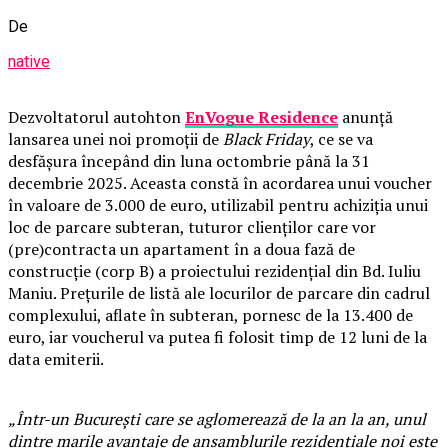
De
native
Dezvoltatorul autohton
EnVogue Residence
anunță
lansarea unei noi promoții de
Black Friday
, ce se va
desfășura începând din luna octombrie până la 31
decembrie 2025. Aceasta constă în acordarea unui voucher
în valoare de 3.000 de euro, utilizabil pentru achiziția unui
loc de parcare subteran, tuturor clienților care vor
(pre)contracta un apartament în a doua fază de
construcție (corp B) a proiectului rezidențial din Bd. Iuliu
Maniu. Prețurile de listă ale locurilor de parcare din cadrul
complexului, aflate în subteran, pornesc de la 13.400 de
euro, iar voucherul va putea fi folosit timp de 12 luni de la
data emiterii.
„Într-un București care se aglomerează de la an la an, unul
dintre marile avantaje de ansamblurile rezidențiale noi este