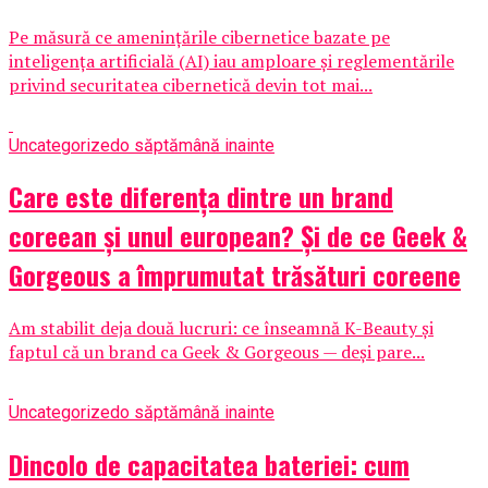
Pe măsură ce amenințările cibernetice bazate pe
inteligența artificială (AI) iau amploare și reglementările
privind securitatea cibernetică devin tot mai...
Uncategorized
o săptămână inainte
Care este diferența dintre un brand
coreean și unul european? Și de ce Geek &
Gorgeous a împrumutat trăsături coreene
Am stabilit deja două lucruri: ce înseamnă K-Beauty și
faptul că un brand ca Geek & Gorgeous — deși pare...
Uncategorized
o săptămână inainte
Dincolo de capacitatea bateriei: cum