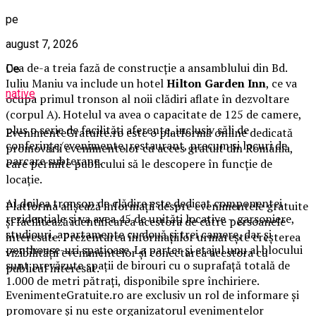
pe
august 7, 2026
Cea de-a treia fază de construcție a ansamblului din Bd.
De
Iuliu Maniu va include un hotel
Hilton Garden Inn
, ce va
native
ocupa primul tronson al noii clădiri aflate în dezvoltare
(corpul A). Hotelul va avea o capacitate de 125 de camere,
plus o serie de facilități aferente, inclusiv săli de
EvenimenteGratuite.ro este o platformă online dedicată
conferințe/evenimente, restaurant, precum și locuri de
promovării evenimentelor cu acces gratuit din România,
parcare subterane.
care permite publicului să le descopere în funcție de
locație.
Al doilea tronson de clădire este dedicat componentei
Platforma afișează informații despre evenimentele gratuite
rezidențiale și va avea 45 de unități locative – garsoniere,
și facilitează identificarea acestora de către persoanele
studiouri, apartamente cu două și trei camere, dar și
interesate. Prezentarea informațiilor urmărește creșterea
penthouse-uri spațioase. La parter și etajul unu al blocului
vizibilității evenimentelor și conectarea acestora cu
sunt prevăzute spații de birouri cu o suprafață totală de
publicul interesat.
1.000 de metri pătrați, disponibile spre închiriere.
EvenimenteGratuite.ro are exclusiv un rol de informare și
promovare și nu este organizatorul evenimentelor