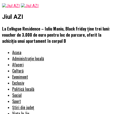
Jiul AZI
La EnVogue Residence – Iuliu Maniu, Black Friday ține trei luni:
voucher de 3.000 de euro pentru loc de parcare, oferit la
achiziția unui apartament în corpul B
Acasa
Administrație locală
Afaceri
Cultură
Eveniment
Exclusiv
Politică locală
Social
Sport
Știri din județ
Viața în Jiu