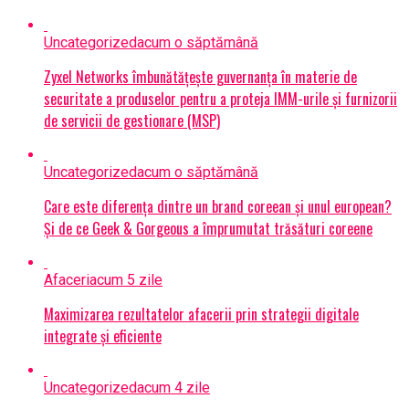
Uncategorized
acum o săptămână
Zyxel Networks îmbunătățește guvernanța în materie de
securitate a produselor pentru a proteja IMM-urile și furnizorii
de servicii de gestionare (MSP)
Uncategorized
acum o săptămână
Care este diferența dintre un brand coreean și unul european?
Și de ce Geek & Gorgeous a împrumutat trăsături coreene
Afaceri
acum 5 zile
Maximizarea rezultatelor afacerii prin strategii digitale
integrate și eficiente
Uncategorized
acum 4 zile