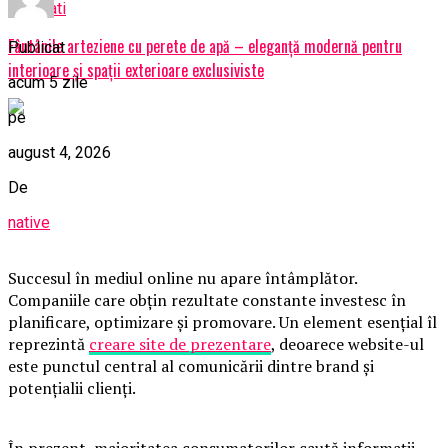
Nu ratati
Fântânile arteziene cu perete de apă – eleganță modernă pentru
Publicat
interioare și spații exterioare exclusiviste
acum 5 zile
pe
august 4, 2026
De
native
Succesul în mediul online nu apare întâmplător.
Companiile care obțin rezultate constante investesc în
planificare, optimizare și promovare. Un element esențial îl
reprezintă
creare site de prezentare
, deoarece website-ul
este punctul central al comunicării dintre brand și
potențialii clienți.