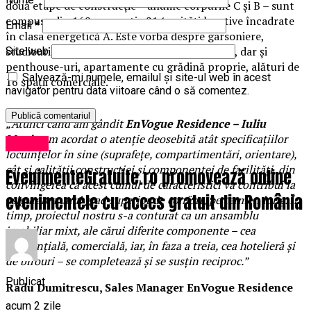
două etape de construcție – anume corpurile C și B – sunt
compuse din 169, respectiv 214 unități locative încadrate
Email
*
în clasa energetică A. Este vorba despre garsoniere,
studiouri, apartamente cu două și trei camere, dar și
Site web
penthouse-uri, apartamente cu grădină proprie, alături de
Salvează-mi numele, emailul și site-ul web în acest
16 spații comerciale.
navigator pentru data viitoare când o să comentez.
„Atunci când am gândit
EnVogue Residence – Iuliu
Maniu
am acordat o atenție deosebită atât specificațiilor
Afaceri
locuințelor în sine (suprafețe, compartimentări, orientare),
cât și calității construcției și componentei de facilități, din
EvenimenteGratuite.ro promovează online
convingerea că acest cumul de caracteristici va contribui la
evenimentele cu acces gratuit din România
asigurarea unui grad superior de confort, pe termen lung. În
timp, proiectul nostru s-a conturat ca un ansamblu
imobiliar mixt, ale cărui diferite componente – cea
rezidențială, comercială, iar, în faza a treia, cea hotelieră și
de birouri – se completează și se susțin reciproc.”
Publicat
Radu Dumitrescu, Sales Manager EnVogue Residence
acum 2 zile