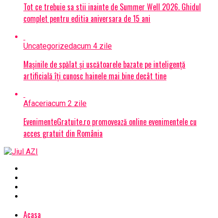
Tot ce trebuie sa stii inainte de Summer Well 2026. Ghidul
complet pentru editia aniversara de 15 ani
Uncategorized
acum 4 zile
Mașinile de spălat și uscătoarele bazate pe inteligență
artificială îți cunosc hainele mai bine decât tine
Afaceri
acum 2 zile
EvenimenteGratuite.ro promovează online evenimentele cu
acces gratuit din România
Acasa