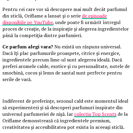
Pentru cei care vor să descopere mai mult decât parfumul
din sticlă, Oriflame a lansat și o serie
de episoade
disponibile pe YouTube
, unde poate fi urmărit întregul
proces de creație, de la inspirație și alegerea ingredientelor
până la competiția dintre parfumieri.
Ce parfum alegi vara?
Nu există un răspuns universal.
Dacă îți plac parfumurile proaspete, citrice și energice,
ingredientele precum lime-ul sunt alegerea ideală. Dacă
preferi aromele calde, exotice și cu personalitate, notele de
smochină, cocos și lemn de santal sunt perfecte pentru
serile de vară.
Indiferent de preferințe, sezonul cald este momentul ideal
să experimentezi și să descoperi parfumuri inspirate din
universul parfumeriei de nișă. Iar
colecția Top Scents
de la
Oriflame demonstrează că ingredientele premium,
creativitatea și accesibilitatea pot exista în aceeași sticlă.