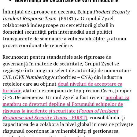
Guvernanță de securitate de vârf în industrie
Înființată de aproape un deceniu, Echipa
Product Security
Incident Response Team
(PSIRT) a Grupului Zyxel
colaborează îndeaproape cu cercetătorii globali în
domeniul securității prin intermediul unei politici
transparente de semnalare a vulnerabilităților și al unui
proces coordonat de remediere.
Recunoscut pentru standardele sale riguroase de
guvernanță în materie de securitate, Grupul Zyxel se
regăsește într-un grup select de autorități de numerotare
CVE (
CVE Numbering
Authorities – CNA) din industria
rețelelor care au obținut
două niveluri de acceptare ca
furnizor
, alături de companii de top precum Cisco, Juniper
și F5. De asemenea, Grupul Zyxel a fost recent
aprobat ca
membru cu drepturi depline al Forumului echipelor de
răspuns la incidente și securitate (
Forum of Incident
Response and Security Teams –
FIRST)
, consolidându-și
capacitatea de a colabora la nivel global în ceea ce privește
răspunsul coordonat la vulnerabilități și gestionarea