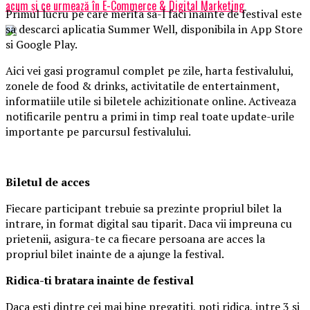
acum și ce urmează în E-Commerce & Digital Marketing
Primul lucru pe care merita sa-l faci inainte de festival este
sa descarci aplicatia Summer Well, disponibila in App Store
si Google Play.
Aici vei gasi programul complet pe zile, harta festivalului,
zonele de food & drinks, activitatile de entertainment,
informatiile utile si biletele achizitionate online. Activeaza
notificarile pentru a primi in timp real toate update-urile
importante pe parcursul festivalului.
Biletul de acces
Fiecare participant trebuie sa prezinte propriul bilet la
intrare, in format digital sau tiparit. Daca vii impreuna cu
prietenii, asigura-te ca fiecare persoana are acces la
propriul bilet inainte de a ajunge la festival.
Ridica-t
i br
at
ara
inainte de festival
Daca esti dintre cei mai bine pregatiti, poti ridica, intre 3 si