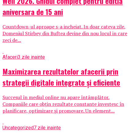
Well 2026. Ghidul complet pentru editia
aniversara de 15 ani
Countdown-ul aproape s-a incheiat. In doar cateva zile,
Domeniul Stirbey din Buftea devine din nou locul in care
zeci de...
Afaceri
3 zile inainte
Maximizarea rezultatelor afacerii prin
strategii digitale integrate și eficiente
Succesul în mediul online nu apare întâmplător.
Companiile care obțin rezultate constante investesc în
planificare, optimizare și promovare. Un element...
Uncategorized
7 zile inainte