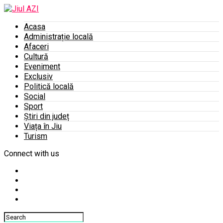
Acasa
Administrație locală
Afaceri
Cultură
Eveniment
Exclusiv
Politică locală
Social
Sport
Știri din județ
Viața în Jiu
Turism
Connect with us