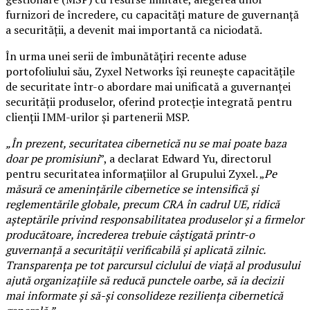
furnizori de încredere, cu capacități mature de guvernanță
a securității, a devenit mai importantă ca niciodată.
În urma unei serii de îmbunătățiri recente aduse
portofoliului său, Zyxel Networks își reunește capacitățile
de securitate într-o abordare mai unificată a guvernanței
securității produselor, oferind protecție integrată pentru
clienții IMM-urilor și partenerii MSP.
„În prezent, securitatea cibernetică nu se mai poate baza
doar pe promisiuni
”, a declarat Edward Yu, directorul
pentru securitatea informațiilor al Grupului Zyxel. „
Pe
măsură ce amenințările cibernetice se intensifică și
reglementările globale, precum CRA în cadrul UE, ridică
așteptările privind responsabilitatea produselor și a firmelor
producătoare, încrederea trebuie câștigată printr-o
guvernanță a securității verificabilă și aplicată zilnic.
Transparența pe tot parcursul ciclului de viață al produsului
ajută organizațiile să reducă punctele oarbe, să ia decizii
mai informate și să-și consolideze reziliența cibernetică