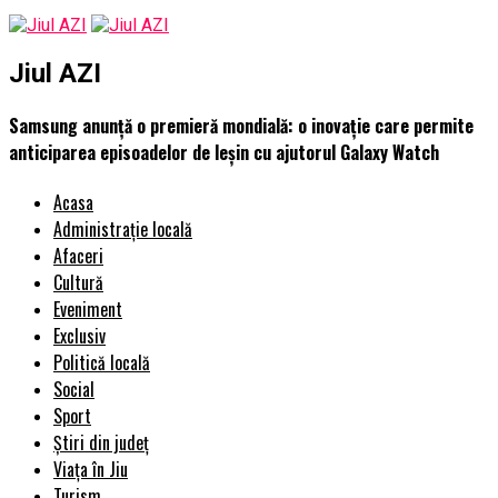
Jiul AZI
Samsung anunță o premieră mondială: o inovație care permite
anticiparea episoadelor de leșin cu ajutorul Galaxy Watch
Acasa
Administrație locală
Afaceri
Cultură
Eveniment
Exclusiv
Politică locală
Social
Sport
Știri din județ
Viața în Jiu
Turism