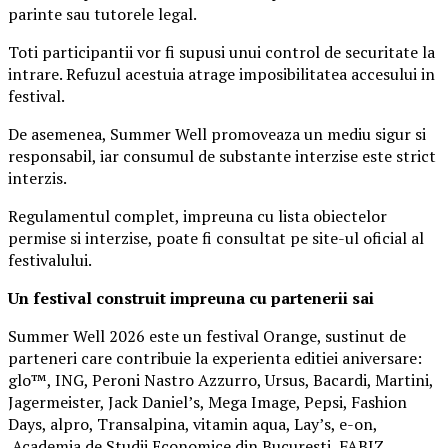
parinte sau tutorele legal.
Toti participantii vor fi supusi unui control de securitate la
intrare. Refuzul acestuia atrage imposibilitatea accesului in
festival.
De asemenea, Summer Well promoveaza un mediu sigur si
responsabil, iar consumul de substante interzise este strict
interzis.
Regulamentul complet, impreuna cu lista obiectelor
permise si interzise, poate fi consultat pe site-ul oficial al
festivalului.
Un festival construit
impreuna cu partenerii sai
Summer Well 2026 este un festival Orange, sustinut de
parteneri care contribuie la experienta editiei aniversare:
glo™, ING, Peroni Nastro Azzurro, Ursus, Bacardi, Martini,
Jagermeister, Jack Daniel’s, Mega Image, Pepsi, Fashion
Days, alpro, Transalpina, vitamin aqua, Lay’s, e-on,
Academia de Studii Economice din Bucuresti, FABIZ,