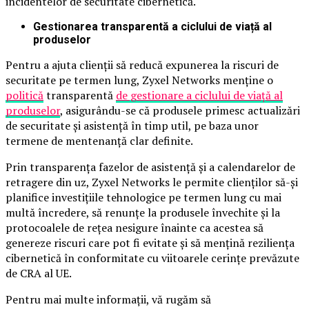
incidentelor de securitate cibernetică.
Gestionarea transparentă a ciclului de viață al
produselor
Pentru a ajuta clienții să reducă expunerea la riscuri de
securitate pe termen lung, Zyxel Networks menține o
politică
transparentă
de gestionare a ciclului de viață al
produselor
, asigurându-se că produsele primesc actualizări
de securitate și asistență în timp util, pe baza unor
termene de mentenanță clar definite.
Prin transparența fazelor de asistență și a calendarelor de
retragere din uz, Zyxel Networks le permite clienților să-și
planifice investițiile tehnologice pe termen lung cu mai
multă încredere, să renunțe la produsele învechite și la
protocoalele de rețea nesigure înainte ca acestea să
genereze riscuri care pot fi evitate și să mențină reziliența
cibernetică în conformitate cu viitoarele cerințe prevăzute
de CRA al UE.
Pentru mai multe informații, vă rugăm să