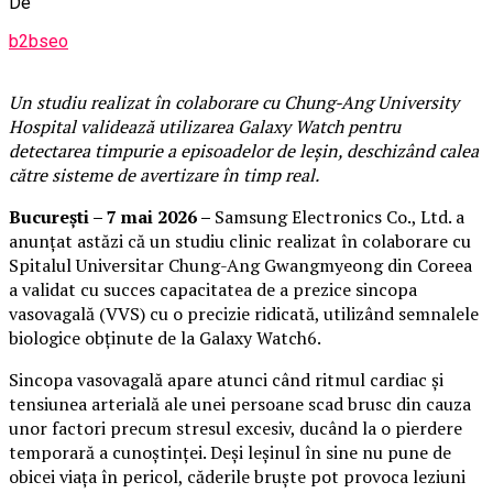
De
b2bseo
Un studiu realizat în colaborare cu Chung-Ang University
Hospital validează utilizarea Galaxy Watch pentru
detectarea timpurie a episoadelor de leșin, deschizând calea
către sisteme de avertizare în timp real.
Bucure
ști
–
7 mai 2026
–
Samsung Electronics Co., Ltd. a
anunțat astăzi că un studiu clinic realizat în colaborare cu
Spitalul Universitar Chung-Ang Gwangmyeong din Coreea
a validat cu succes capacitatea de a prezice sincopa
vasovagală (VVS) cu o precizie ridicată, utilizând semnalele
biologice obținute de la Galaxy Watch6.
Sincopa vasovagală apare atunci când ritmul cardiac și
tensiunea arterială ale unei persoane scad brusc din cauza
unor factori precum stresul excesiv, ducând la o pierdere
temporară a cunoștinței. Deși leșinul în sine nu pune de
obicei viața în pericol, căderile bruște pot provoca leziuni