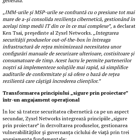
generală.”
„IMM-urile și MSP-urile se confruntă cu o presiune tot mai
mare de a-și consolida reziliența cibernetică, gestionând în
același timp medii IT din ce în ce mai complexe”,
a declarat
Ken Tsai, președinte al Zyxel Networks.
„Integrarea
securității produselor out-of-the-box în întreaga
infrastructură de rețea minimizează necesitatea unor
configurări manuale de securizare ulterioare, costisitoare și
consumatoare de timp. Acest lucru le permite partenerilor
noștri să implementeze soluțiile mai rapid, să simplifice
auditurile de conformitate și să ofere o bază de rețea
rezilientă care câștigă încrederea clienților.”
Transformarea principiului „sigure prin proiectare”
într-un angajament operațional
În loc să trateze securitatea cibernetică ca pe un aspect
secundar, Zyxel Networks integrează principiile „sigure
prin proiectare” în dezvoltarea produselor, gestionarea
vulnerabilităților și guvernanța ciclului de viață prin trei
angajamente fundamentale: