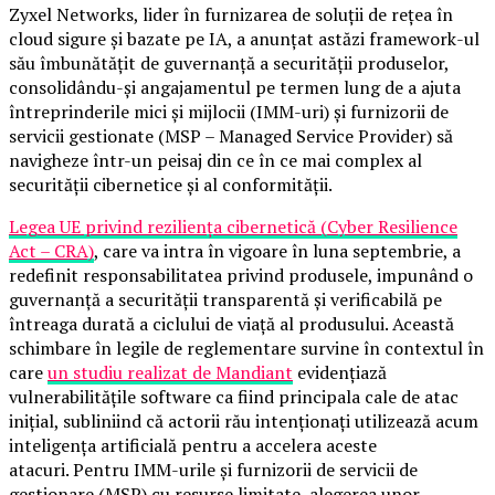
Zyxel Networks, lider în furnizarea de soluții de rețea în
cloud sigure și bazate pe IA, a anunțat astăzi framework-ul
său îmbunătățit de guvernanță a securității produselor,
consolidându-și angajamentul pe termen lung de a ajuta
întreprinderile mici și mijlocii (IMM-uri) și furnizorii de
servicii gestionate (MSP – Managed Service Provider) să
navigheze într-un peisaj din ce în ce mai complex al
securității cibernetice și al conformității.
Legea UE privind reziliența cibernetică (Cyber Resilience
Act – CRA)
, care va intra în vigoare în luna septembrie, a
redefinit responsabilitatea privind produsele, impunând o
guvernanță a securității transparentă și verificabilă pe
întreaga durată a ciclului de viață al produsului. Această
schimbare în legile de reglementare survine în contextul în
care
un studiu realizat de Mandiant
evidențiază
vulnerabilitățile software ca fiind principala cale de atac
inițial, subliniind că actorii rău intenționați utilizează acum
inteligența artificială pentru a accelera aceste
atacuri. Pentru IMM-urile și furnizorii de servicii de
gestionare (MSP) cu resurse limitate, alegerea unor