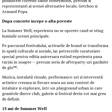
punkistele coreene Sailor Honeymoon, precum si
reprezentanti ai scenei alternative locale, Getchoo si
Armand Popa.
Dupa concerte incepe o alta poveste
La Summer Well, experienta nu se opreste cand se sting
luminile scenei principale.
Pe parcursul festivalului, activarile de brand se transforma
in spatii culturale si sociale, iar petrecerile curatoriate
special pentru editia aniversara extind experienta pana
tarziu in noapte — precum seria de afterparty-uri gazduite
de glo™.
Muzica, instalatii vizuale, performance-uri si interventii
artistice creeaza in fiecare seara un nou context de
intalnire si explorare, intr-un playground urban in care
granitele dintre club, galerie si festival devin tot mai greu
de definit.
15 ani de Summer Well