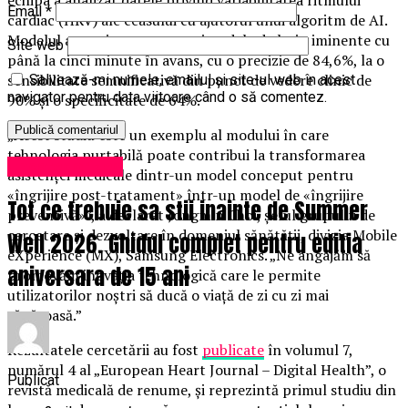
Email
*
cardiac (HRV) ale ceasului cu ajutorul unui algoritm de AI.
Modelul a prezis cu succes episoadele de leșin iminente cu
Site web
până la cinci minute în avans, cu o precizie de 84,6%, la o
sensibilitate semnificativă din punct de vedere clinic de
Salvează-mi numele, emailul și site-ul web în acest
navigator pentru data viitoare când o să comentez.
90% și o specificitate de 64%.
„Acest studiu este un exemplu al modului în care
tehnologia purtabilă poate contribui la transformarea
Uncategorized
asistenței medicale dintr-un model conceput pentru
«îngrijire post-tratament» într-un model de «îngrijire
Tot ce trebuie sa stii inainte de Summer
preventivă»”, a declarat Jongmin Choi, șeful grupului de
cercetare și dezvoltare în domeniul sănătății, divizia Mobile
Well 2026. Ghidul complet pentru editia
eXperience (MX), Samsung Electronics. „Ne angajăm să
aniversara de 15 ani
promovăm inovația tehnologică care le permite
utilizatorilor noștri să ducă o viață de zi cu zi mai
sănătoasă.”
Rezultatele cercetării au fost
publicate
în volumul 7,
numărul 4 al „European Heart Journal – Digital Health”, o
Publicat
revistă medicală de renume, și reprezintă primul studiu din