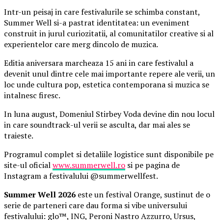
Intr-un peisaj in care festivalurile se schimba constant,
Summer Well si-a pastrat identitatea: un eveniment
construit in jurul curiozitatii, al comunitatilor creative si al
experientelor care merg dincolo de muzica.
Editia aniversara marcheaza 15 ani in care festivalul a
devenit unul dintre cele mai importante repere ale verii, un
loc unde cultura pop, estetica contemporana si muzica se
intalnesc firesc.
In luna august, Domeniul Stirbey Voda devine din nou locul
in care soundtrack-ul verii se asculta, dar mai ales se
traieste.
Programul complet si detaliile logistice sunt disponibile pe
site-ul oficial
www.summerwell.ro
si pe pagina de
Instagram a festivalului @summerwellfest.
Summer Well 2026
este un festival Orange, sustinut de o
serie de parteneri care dau forma si vibe universului
festivalului: glo™, ING, Peroni Nastro Azzurro, Ursus,