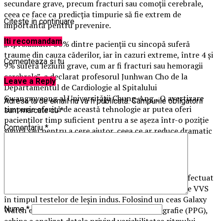
secundare grave, precum fracturi sau comoții cerebrale,
ceea ce face ca predicția timpurie să fie extrem de
Citeste in continuare
importantă pentru prevenire.
Iti recomandam
„Aproximativ 30% dintre pacienții cu sincopă suferă
traume din cauza căderilor, iar în cazuri extreme, între 4 și
Comenteaza si tu
9% suferă leziuni grave, cum ar fi fracturi sau hemoragii
cerebrale”, a declarat profesorul Junhwan Cho de la
Leave a Reply
Departamentul de Cardiologie al Spitalului
Gwangmyeong al Universității Chung-Ang. „O avertizare
Adresa ta de email nu va fi publicată.
Câmpurile obligatorii
timpurie oferită de această tehnologie ar putea oferi
sunt marcate cu
*
pacienților timp suficient pentru a se așeza într-o poziție
Comentariu
*
sigură sau pentru a cere ajutor, ceea ce ar reduce dramatic
incidența leziunilor secundare.”
Echipa de cercetare, condusă de profesorul Cho, a efectuat
evaluări pe 132 de pacienți cu simptome suspecte de VVS
în timpul testelor de leșin indus. Folosind un ceas Galaxy
Nume
*
Watch echipat cu un senzor de fotopletismografie (PPG),
echipa a analizat datele privind variabilitatea ritmului