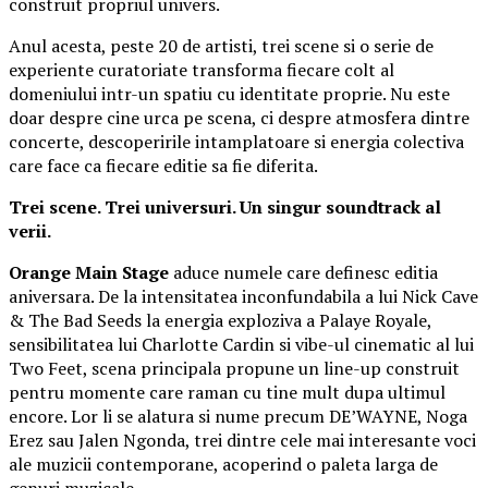
construit propriul univers.
Anul acesta, peste 20 de artisti, trei scene si o serie de
experiente curatoriate transforma fiecare colt al
domeniului intr-un spatiu cu identitate proprie. Nu este
doar despre cine urca pe scena, ci despre atmosfera dintre
concerte, descoperirile intamplatoare si energia colectiva
care face ca fiecare editie sa fie diferita.
Trei scene. Trei universuri. Un singur soundtrack al
verii.
Orange Main Stage
aduce numele care definesc editia
aniversara. De la intensitatea inconfundabila a lui Nick Cave
& The Bad Seeds la energia exploziva a Palaye Royale,
sensibilitatea lui Charlotte Cardin si vibe-ul cinematic al lui
Two Feet, scena principala propune un line-up construit
pentru momente care raman cu tine mult dupa ultimul
encore. Lor li se alatura si nume precum DE’WAYNE, Noga
Erez sau Jalen Ngonda, trei dintre cele mai interesante voci
ale muzicii contemporane, acoperind o paleta larga de