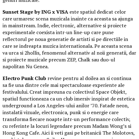
genuri muzicale.
Sunset Stage by ING x VISA
este spatiul dedicat celor
care urmaresc scena muzicala inainte ca aceasta sa ajunga
in mainstream. Indie, electronic, alternative si proiecte
experimentale coexista intr-un line-up care pune
reflectorul pe noua generatie de artisti si pe directiile in
care se indreapta muzica internationala. Pe aceasta scena
va urca si 2hollis, fenomenul alternativ al noii generatii, dar
si proiecte muzicale precum ZEP, Chalk sau duo-ul
napolitan Nu Genea.
Electro Punk Club
revine pentru al doilea an si continua
sa fie una dintre cele mai spectaculoase experiente ale
festivalului. Creat impreuna cu colectivul Space Objekt,
spatiul functioneaza ca un club imersiv inspirat de estetica
underground a Los Angeles-ului anilor ’70. Fatade neon,
instalatii vizuale, electronica, punk si o energie care
transforma fiecare noapte intr-un performance colectiv,
cu referinte la locuri legendare precum Madam Wong’s si
Hong Kong Cafe. Aici ii veti gasi pe britanicii The Molotovs,