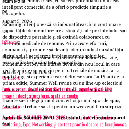
lume care demonstrează cu succes potențialul unui ceas
acum 2 zile
inteligent comercial de a oferi o predicție timpurie a
pe
sincopelor.
august 5, 2026
Samsung intenționează să îmbunătățească în continuare
capacitățile de monitorizare a sănătății ale portofoliului său
De
de dispozitive purtabile și să extindă colaborarea cu
b2bseo
instituții medicale de renume. Prin aceste eforturi,
compania își propune să devină lider în industria sănătății
digitale și să accelereze implementarea soluțiilor
Countdown-ul aproape s-a incheiat. In doar cateva zile,
personalizate de sănătate preventivă.
Domeniul Stirbey din Buftea devine din nou locul in care
zeci de mii de oameni vin pentru trei zile de muzica, arta,
Articole pe aceiasi tema:
nopti lungi si experiente care definesc vara. La 15 ani de la
Urmatorul
prima editie, Summer Well revine cu un line-up eclectic si
Fanii europeni de fotbal acordă mai multă importanță calității
un univers construit in jurul culturii contemporane.
imaginii decât atmosferei, arată un sondaj
Inainte sa-ti alegi primul concert si primul spot de apus,
iata tot ce trebuie sa stii pentru un weekend fara surprize.
Nu ratati
Agenda GPeC SUMMIT 26 Mai 2026 este publicată: 16 speakeri,
Aplica
t
ia Summer Well
– festivalul, direct in buzunarul
tau
Conferință, Expo, Networking și content practic despre ce funcționează