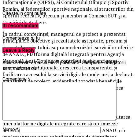
Informaționale (OIPSI), ai Comitetului Olimpic și Sportiv
Român, ai federațiilor sportive naționale, ai structurilor din
Citeste in continuare
sportul recreativ, precum și membri ai Comisiei SUT și ai
Comisiei de Audiere.
Iti recomandam
În cadrul conferinței, managerul de proiect a prezentat
Comenteaza si tu
principalele obiective și rezultatele așteptate, precum și
impactul proiectului asupra modernizării serviciilor oferite
Leave a Reply
de ANAD. „Platforma digitală integrată pentru Agenția
Națională Anti-Doping va contribui la eficientizarea
Adresa ta de email nu va fi publicată.
Câmpurile obligatorii
proceselor instituționale, creșterea transparenței și
sunt marcate cu
*
facilitarea accesului la servicii digitale moderne”, a declarat
Comentariu
*
managerul de proiect, evidențiind totodată beneficiile
privind reducerea timpilor de procesare și optimizarea
activităților administrative.
Obiectivul general al proiectului îl reprezintă dezvoltarea
unei platforme digitale integrate care să optimizeze
Nume
*
activitățile administrative și operaționale ale ANAD prin
implementarea unor soluții moderne de digitalizare,