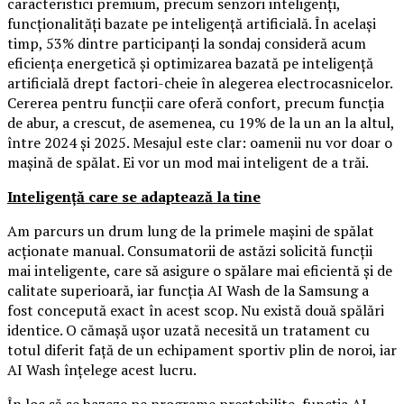
caracteristici premium, precum senzori inteligenți,
funcționalități bazate pe inteligență artificială. În același
timp, 53% dintre participanți la sondaj consideră acum
eficiența energetică și optimizarea bazată pe inteligență
artificială drept factori-cheie în alegerea electrocasnicelor.
Cererea pentru funcții care oferă confort, precum funcția
de abur, a crescut, de asemenea, cu 19% de la un an la altul,
între 2024 și 2025. Mesajul este clar: oamenii nu vor doar o
mașină de spălat. Ei vor un mod mai inteligent de a trăi.
Inteligență care se adaptează la tine
Am parcurs un drum lung de la primele mașini de spălat
acționate manual. Consumatorii de astăzi solicită funcții
mai inteligente, care să asigure o spălare mai eficientă și de
calitate superioară, iar funcția AI Wash de la Samsung a
fost concepută exact în acest scop. Nu există două spălări
identice. O cămașă ușor uzată necesită un tratament cu
totul diferit față de un echipament sportiv plin de noroi, iar
AI Wash înțelege acest lucru.