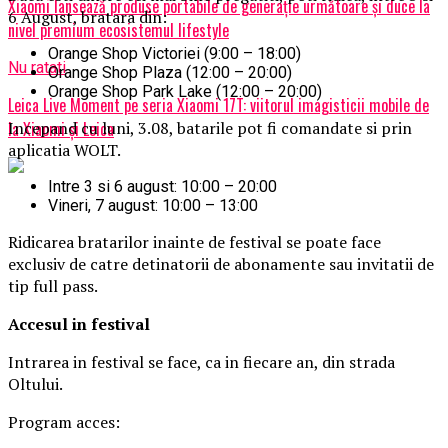
Xiaomi lansează produse portabile de generație următoare și duce la
6 August, bratara din:
nivel premium ecosistemul lifestyle
Orange Shop Victoriei (9:00 – 18:00)
Nu ratati
Orange Shop Plaza (12:00 – 20:00)
Orange Shop Park Lake (12:00 – 20:00)
Leica Live Moment pe seria Xiaomi 17T: viitorul imagisticii mobile de
Incepand cu luni, 3.08, batarile pot fi comandate si prin
la Xiaomi și Leica
aplicatia WOLT.
Intre 3 si 6 august: 10:00 – 20:00
Vineri, 7 august: 10:00 – 13:00
Ridicarea bratarilor inainte de festival se poate face
exclusiv de catre detinatorii de abonamente sau invitatii de
tip full pass.
Accesul i
n festival
Intrarea in festival se face, ca in fiecare an, din strada
Oltului.
Program acces: