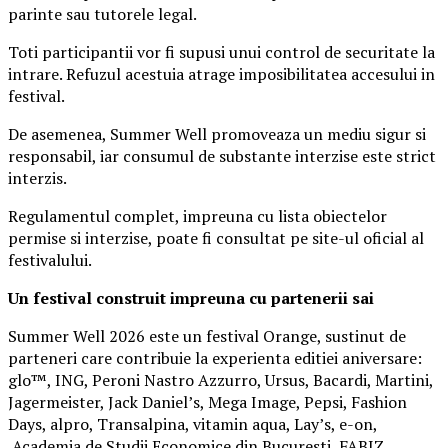
parinte sau tutorele legal.
Toti participantii vor fi supusi unui control de securitate la
intrare. Refuzul acestuia atrage imposibilitatea accesului in
festival.
De asemenea, Summer Well promoveaza un mediu sigur si
responsabil, iar consumul de substante interzise este strict
interzis.
Regulamentul complet, impreuna cu lista obiectelor
permise si interzise, poate fi consultat pe site-ul oficial al
festivalului.
Un festival construit
impreuna cu partenerii sai
Summer Well 2026 este un festival Orange, sustinut de
parteneri care contribuie la experienta editiei aniversare:
glo™, ING, Peroni Nastro Azzurro, Ursus, Bacardi, Martini,
Jagermeister, Jack Daniel’s, Mega Image, Pepsi, Fashion
Days, alpro, Transalpina, vitamin aqua, Lay’s, e-on,
Academia de Studii Economice din Bucuresti, FABIZ,