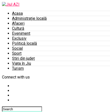
Acasa
Administrație locală
Afaceri
Cultură
Eveniment
Exclusiv
Politică locală
Social
Sport
Știri din județ
Viața în Jiu
Turism
Connect with us