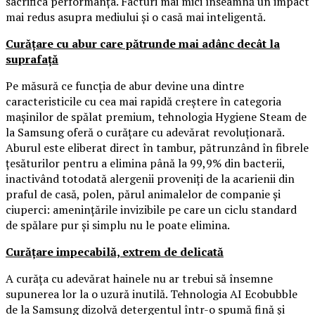
sacrifica performanța. Facturi mai mici înseamnă un impact
mai redus asupra mediului și o casă mai inteligentă.
Curățare cu abur care pătrunde mai adânc decât la
suprafață
Pe măsură ce funcția de abur devine una dintre
caracteristicile cu cea mai rapidă creștere în categoria
mașinilor de spălat premium, tehnologia Hygiene Steam de
la Samsung oferă o curățare cu adevărat revoluționară.
Aburul este eliberat direct în tambur, pătrunzând în fibrele
țesăturilor pentru a elimina până la 99,9% din bacterii,
inactivând totodată alergenii proveniți de la acarienii din
praful de casă, polen, părul animalelor de companie și
ciuperci: amenințările invizibile pe care un ciclu standard
de spălare pur și simplu nu le poate elimina.
Curățare impecabilă, extrem de delicată
A curăța cu adevărat hainele nu ar trebui să însemne
supunerea lor la o uzură inutilă. Tehnologia AI Ecobubble
de la Samsung dizolvă detergentul într-o spumă fină și