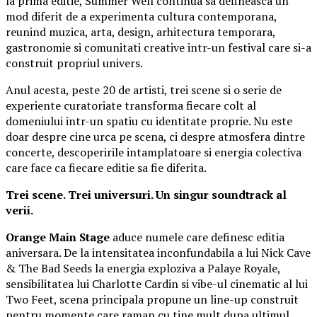
la prima editie, Summer Well continua sa defineasca un
mod diferit de a experimenta cultura contemporana,
reunind muzica, arta, design, arhitectura temporara,
gastronomie si comunitati creative intr-un festival care si-a
construit propriul univers.
Anul acesta, peste 20 de artisti, trei scene si o serie de
experiente curatoriate transforma fiecare colt al
domeniului intr-un spatiu cu identitate proprie. Nu este
doar despre cine urca pe scena, ci despre atmosfera dintre
concerte, descoperirile intamplatoare si energia colectiva
care face ca fiecare editie sa fie diferita.
Trei scene. Trei universuri. Un singur soundtrack al
verii.
Orange Main Stage
aduce numele care definesc editia
aniversara. De la intensitatea inconfundabila a lui Nick Cave
& The Bad Seeds la energia exploziva a Palaye Royale,
sensibilitatea lui Charlotte Cardin si vibe-ul cinematic al lui
Two Feet, scena principala propune un line-up construit
pentru momente care raman cu tine mult dupa ultimul