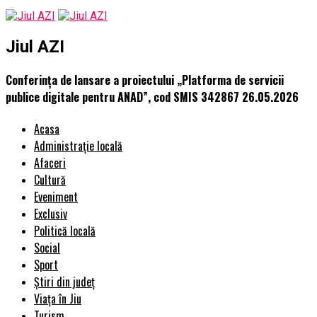
Jiul AZI
Conferința de lansare a proiectului „Platforma de servicii
publice digitale pentru ANAD”, cod SMIS 342867 26.05.2026
Acasa
Administrație locală
Afaceri
Cultură
Eveniment
Exclusiv
Politică locală
Social
Sport
Știri din județ
Viața în Jiu
Turism