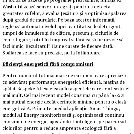
În loc să se bazeze pe programe prestabilite, funcția AI
Wash utilizează senzori integrați pentru a detecta
greutatea rufelor, a evalua țesătura și a optimiza spălarea
după gradul de murdărie. Pe baza acestor informații,
reglează automat nivelul apei, cantitatea de detergent,
timpul de înmuiere și de clătire, precum și ciclurile de
centrifugare, totul în timp real și fără ca să fie nevoie să
faci nimic. Rezultatul? Haine curate de fiecare dată.
Spălarea se face cu precizie, nu la întâmplare.
Eficiență energetică fără compromisuri
Pentru numărul tot mai mare de europeni care apreciază
cu adevărat performanța energetică eficientă, mașina de
spălat Bespoke AI excelează în aspectele care contează cel
mai mult. Cel mai recent model consumă cu până la 65%
mai puțină energie decât cerințele minime pentru o clasă
energetică A. Prin intermediul aplicației SmartThings ,
modul AI Energy monitorizează și optimizează continuu
consumul de energie, ajustându-l inteligent pe parcursul
ciclurilor pentru a reduce amprenta ecologică fără a