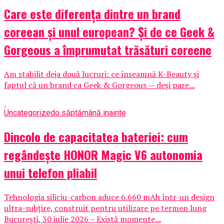
Care este diferența dintre un brand
coreean și unul european? Și de ce Geek &
Gorgeous a împrumutat trăsături coreene
Am stabilit deja două lucruri: ce înseamnă K-Beauty și
faptul că un brand ca Geek & Gorgeous — deși pare...
Uncategorized
o săptămână inainte
Dincolo de capacitatea bateriei: cum
regândește HONOR Magic V6 autonomia
unui telefon pliabil
Tehnologia siliciu-carbon aduce 6.660 mAh într-un design
ultra-subțire, construit pentru utilizare pe termen lung
București, 30 iulie 2026 – Există momente...