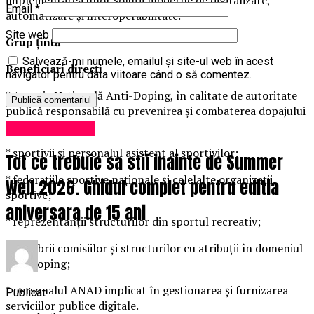
Email
*
automatizare și interoperabilitate.
Site web
Grup țintă
Salvează-mi numele, emailul și site-ul web în acest
Beneficiari direcți
navigator pentru data viitoare când o să comentez.
* Agenția Națională Anti-Doping, în calitate de autoritate
publică responsabilă cu prevenirea și combaterea dopajului
în sport;
Uncategorized
* sportivii și personalul asistent al sportivilor;
Tot ce trebuie sa stii inainte de Summer
* federațiile sportive naționale și celelalte organizații
Well 2026. Ghidul complet pentru editia
sportive;
aniversara de 15 ani
* reprezentanții structurilor din sportul recreativ;
* membrii comisiilor și structurilor cu atribuții în domeniul
anti-doping;
* personalul ANAD implicat în gestionarea și furnizarea
Publicat
serviciilor publice digitale.