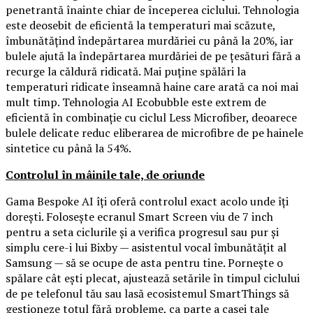
penetrantă înainte chiar de începerea ciclului. Tehnologia
este deosebit de eficientă la temperaturi mai scăzute,
îmbunătățind îndepărtarea murdăriei cu până la 20%, iar
bulele ajută la îndepărtarea murdăriei de pe țesături fără a
recurge la căldură ridicată. Mai puține spălări la
temperaturi ridicate înseamnă haine care arată ca noi mai
mult timp. Tehnologia AI Ecobubble este extrem de
eficientă în combinație cu ciclul Less Microfiber, deoarece
bulele delicate reduc eliberarea de microfibre de pe hainele
sintetice cu până la 54%.
Controlul în mâinile tale, de oriunde
Gama Bespoke AI îți oferă controlul exact acolo unde îți
dorești. Folosește ecranul Smart Screen viu de 7 inch
pentru a seta ciclurile și a verifica progresul sau pur și
simplu cere-i lui Bixby — asistentul vocal îmbunătățit al
Samsung — să se ocupe de asta pentru tine. Pornește o
spălare cât ești plecat, ajustează setările în timpul ciclului
de pe telefonul tău sau lasă ecosistemul SmartThings să
gestioneze totul fără probleme, ca parte a casei tale