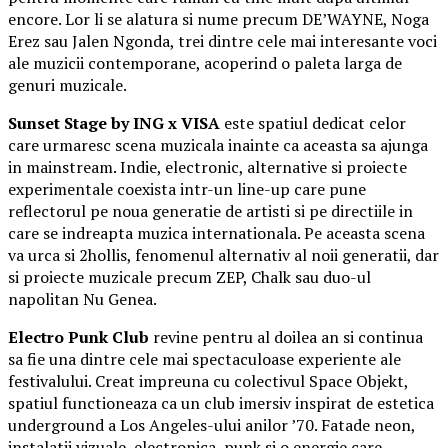
encore. Lor li se alatura si nume precum DE’WAYNE, Noga
Erez sau Jalen Ngonda, trei dintre cele mai interesante voci
ale muzicii contemporane, acoperind o paleta larga de
genuri muzicale.
Sunset Stage by ING x VISA
este spatiul dedicat celor
care urmaresc scena muzicala inainte ca aceasta sa ajunga
in mainstream. Indie, electronic, alternative si proiecte
experimentale coexista intr-un line-up care pune
reflectorul pe noua generatie de artisti si pe directiile in
care se indreapta muzica internationala. Pe aceasta scena
va urca si 2hollis, fenomenul alternativ al noii generatii, dar
si proiecte muzicale precum ZEP, Chalk sau duo-ul
napolitan Nu Genea.
Electro Punk Club
revine pentru al doilea an si continua
sa fie una dintre cele mai spectaculoase experiente ale
festivalului. Creat impreuna cu colectivul Space Objekt,
spatiul functioneaza ca un club imersiv inspirat de estetica
underground a Los Angeles-ului anilor ’70. Fatade neon,
instalatii vizuale, electronica, punk si o energie care