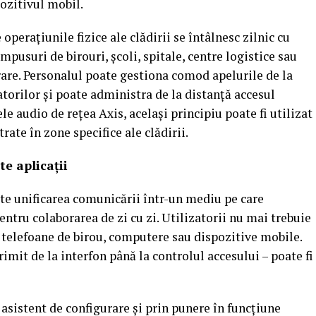
ozitivul mobil.
operațiunile fizice ale clădirii se întâlnesc zilnic cu
mpusuri de birouri, școli, spitale, centre logistice sau
are. Personalul poate gestiona comod apelurile de la
atorilor și poate administra de la distanță accesul
e audio de rețea Axis, același principiu poate fi utilizat
rate în zone specifice ale clădirii.
te aplicații
este unificarea comunicării într-un mediu pe care
entru colaborarea de zi cu zi. Utilizatorii nu mai trebuie
u telefoane de birou, computere sau dispozitive mobile.
rimit de la interfon până la controlul accesului – poate fi
 asistent de configurare și prin punere în funcțiune