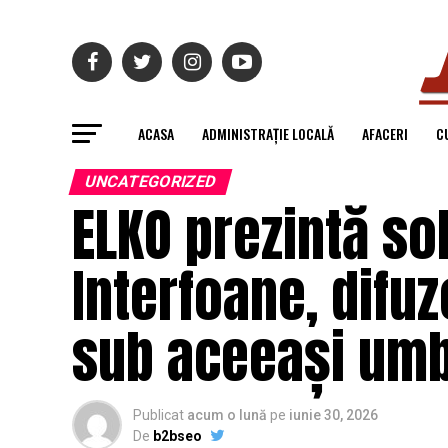
ACASA
ADMINISTRAȚIE LOCALĂ
AFACERI
C
UNCATEGORIZED
ELKO prezintă sol
Interfoane, difu
sub aceeași umb
Publicat
acum o lună
pe
iunie 30, 2026
De
b2bseo