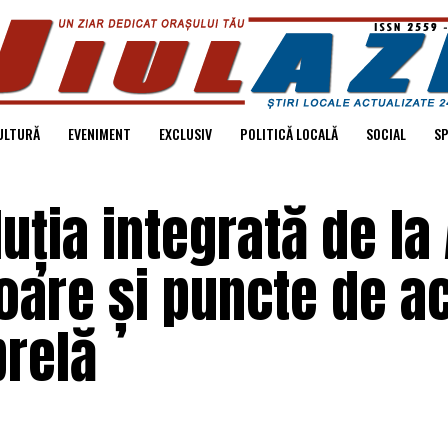
ULTURĂ
EVENIMENT
EXCLUSIV
POLITICĂ LOCALĂ
SOCIAL
S
uția integrată de la 
zoare și puncte de a
relă