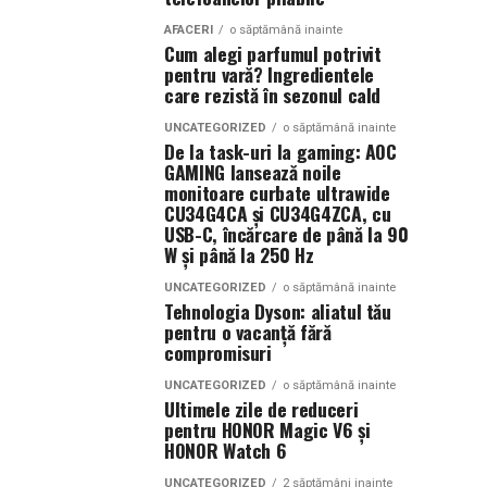
AFACERI
o săptămână inainte
Cum alegi parfumul potrivit
pentru vară? Ingredientele
care rezistă în sezonul cald
UNCATEGORIZED
o săptămână inainte
De la task-uri la gaming: AOC
GAMING lansează noile
monitoare curbate ultrawide
CU34G4CA și CU34G4ZCA, cu
USB-C, încărcare de până la 90
W și până la 250 Hz
UNCATEGORIZED
o săptămână inainte
Tehnologia Dyson: aliatul tău
pentru o vacanță fără
compromisuri
UNCATEGORIZED
o săptămână inainte
Ultimele zile de reduceri
pentru HONOR Magic V6 și
HONOR Watch 6
UNCATEGORIZED
2 săptămâni inainte