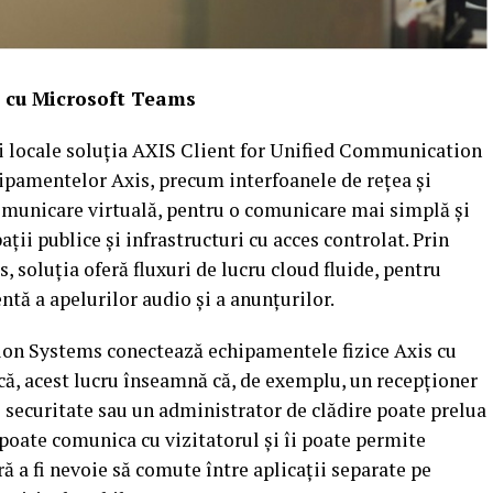
i cu Microsoft Teams
i locale soluția AXIS Client for Unified Communication
ipamentelor Axis, precum interfoanele de rețea și
omunicare virtuală, pentru o comunicare mai simplă și
ații publice și infrastructuri cu acces controlat. Prin
 soluția oferă fluxuri de lucru cloud fluide, pentru
ntă a apelurilor audio și a anunțurilor.
on Systems conectează echipamentele fizice Axis cu
că, acest lucru înseamnă că, de exemplu, un recepționer
e securitate sau un administrator de clădire poate prelua
, poate comunica cu vizitatorul și îi poate permite
ră a fi nevoie să comute între aplicații separate pe