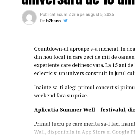
Publicat
acum 2 zile
pe
august 5, 2026
De
b2bseo
Countdown-ul aproape s-a incheiat. In doa
din nou locul in care zeci de mii de oameni
experiente care definesc vara. La 15 ani d
eclectic si un univers construit in jurul c
Inainte sa-ti alegi primul concert si primul
weekend fara surprize.
Aplica
t
ia Summer Well
– festivalul, d
Primul lucru pe care merita sa-l faci inain
Well, disponibila in App Store si Google Pl