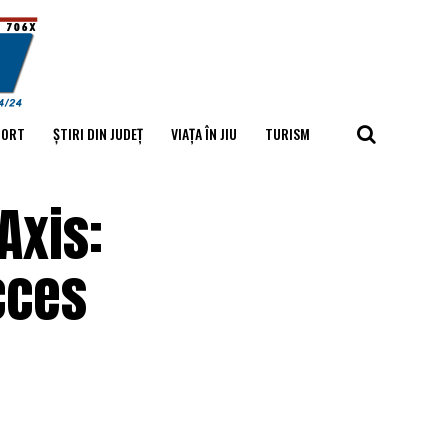
PORT
ȘTIRI DIN JUDEȚ
VIAȚA ÎN JIU
TURISM
Axis:
cces