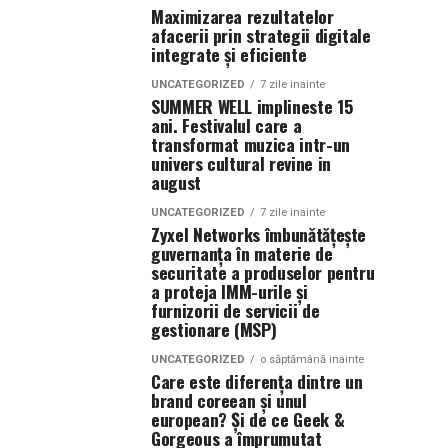
Maximizarea rezultatelor
afacerii prin strategii digitale
integrate și eficiente
UNCATEGORIZED
7 zile inainte
SUMMER WELL implineste 15
ani. Festivalul care a
transformat muzica intr-un
univers cultural revine in
august
UNCATEGORIZED
7 zile inainte
Zyxel Networks îmbunătățește
guvernanța în materie de
securitate a produselor pentru
a proteja IMM-urile și
furnizorii de servicii de
gestionare (MSP)
UNCATEGORIZED
o săptămână inainte
Care este diferența dintre un
brand coreean și unul
european? Și de ce Geek &
Gorgeous a împrumutat