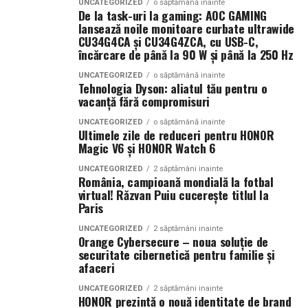
UNCATEGORIZED
o săptămână inainte
De la task-uri la gaming: AOC GAMING
Ce parfum alegi vara?
Nu există un răspuns universal.
lansează noile monitoare curbate ultrawide
Dacă îți plac parfumurile proaspete, citrice și energice,
CU34G4CA și CU34G4ZCA, cu USB-C,
încărcare de până la 90 W și până la 250 Hz
ingredientele precum lime-ul sunt alegerea ideală. Dacă
preferi aromele calde, exotice și cu personalitate, notele
UNCATEGORIZED
o săptămână inainte
Tehnologia Dyson: aliatul tău pentru o
de smochină, cocos și lemn de santal sunt perfecte
vacanță fără compromisuri
pentru serile de vară.
UNCATEGORIZED
o săptămână inainte
Ultimele zile de reduceri pentru HONOR
Magic V6 și HONOR Watch 6
Indiferent de preferințe, sezonul cald este momentul
ideal să experimentezi și să descoperi parfumuri
UNCATEGORIZED
2 săptămâni inainte
România, campioană mondială la fotbal
inspirate din universul parfumeriei de nișă. Iar
colecția
virtual! Răzvan Puiu cucerește titlul la
Top Scents
de la Oriflame demonstrează că
Paris
ingredientele premium, creativitatea și accesibilitatea
UNCATEGORIZED
2 săptămâni inainte
pot exista în aceeași sticlă.
Orange Cybersecure – noua soluție de
securitate cibernetică pentru familie și
(Advertorial)
afaceri
UNCATEGORIZED
2 săptămâni inainte
HONOR prezintă o nouă identitate de brand