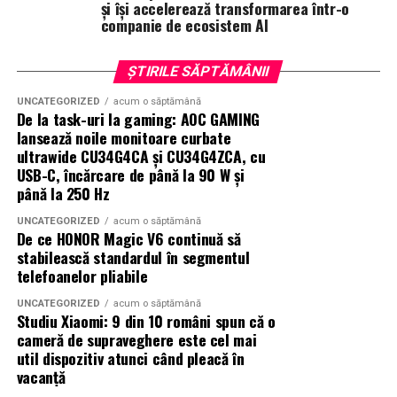
și își accelerează transformarea într-o
companie de ecosistem AI
ȘTIRILE SĂPTĂMÂNII
UNCATEGORIZED
acum o săptămână
De la task-uri la gaming: AOC GAMING
lansează noile monitoare curbate
ultrawide CU34G4CA și CU34G4ZCA, cu
USB-C, încărcare de până la 90 W și
până la 250 Hz
UNCATEGORIZED
acum o săptămână
De ce HONOR Magic V6 continuă să
stabilească standardul în segmentul
telefoanelor pliabile
UNCATEGORIZED
acum o săptămână
Studiu Xiaomi: 9 din 10 români spun că o
cameră de supraveghere este cel mai
util dispozitiv atunci când pleacă în
vacanță