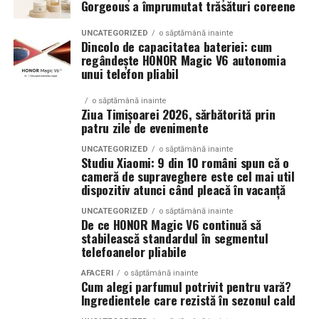
În concluzie, integrarea unui website performant cu
Gorgeous a împrumutat trăsături coreene
optimizarea și promovarea eficientă reprezintă una
Atât
La La Lime
, cât și
Tropic Thunder
fac parte din
Top
dintre cele mai profitabile direcții de dezvoltare pentru
UNCATEGORIZED
o săptămână inainte
Scents
, prima colecție Oriflame inspirată din parfumeria
Dincolo de capacitatea bateriei: cum
orice afacere care dorește să își crească numărul de
regândește HONOR Magic V6 autonomia
de nișă.
clienți și să își consolideze prezența online.
unui telefon pliabil
Colecția a fost dezvoltată în colaborare cu Givaudan și
(Advertorial AI)
o săptămână inainte
cu noua generație de parfumieri ai școlii sale de
Ziua Timișoarei 2026, sărbătorită prin
parfumerie. În cadrul unui proiect unic, aceștia au
patru zile de evenimente
primit aceeași provocare: să creeze fără reguli, fără
UNCATEGORIZED
o săptămână inainte
constrângeri comerciale și fără limitări de cost.
Studiu Xiaomi: 9 din 10 români spun că o
cameră de supraveghere este cel mai util
Rezultatul este o colecție de parfumuri moderne,
dispozitiv atunci când pleacă în vacanță
construite în jurul creativității și al ingredientelor
premium.
UNCATEGORIZED
o săptămână inainte
De ce HONOR Magic V6 continuă să
stabilească standardul în segmentul
Pentru cei care vor să descopere mai mult decât
telefoanelor pliabile
parfumul din sticlă, Oriflame a lansat și o serie
de
episoade disponibile pe YouTube
, unde poate fi urmărit
AFACERI
o săptămână inainte
Cum alegi parfumul potrivit pentru vară?
întregul proces de creație, de la inspirație și alegerea
Ingredientele care rezistă în sezonul cald
ingredientelor până la competiția dintre parfumieri.