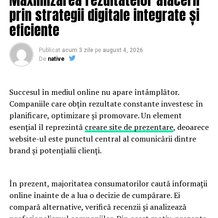
cotizeze către fondurile private de pensii. Din 2008 până
prin strategii digitale integrate și
acum s-au strâns peste 7 milioane de cotizanţi.
eficiente
Suma care merge către fondurile private a fost recent
Publicat
acum 3 zile
pe
august 4, 2026
redusă la 3,75%, din salariul brut.
De
native
Succesul în mediul online nu apare întâmplător.
ARTICOLE PE ACEIASI TEMA:
PRIMA
Companiile care obțin rezultate constante investesc în
planificare, optimizare și promovare. Un element
URMATORUL
Dezvăluire BOMBĂ despre Simona HALEP! S-a AFLAT ce
esențial îl reprezintă
creare site de prezentare
, deoarece
face cu BANII pe care-i câștigă din TENIS | JiulAZI
website-ul este punctul central al comunicării dintre
brand și potențialii clienți.
NU RATATI
Elon Musk, pe punctul să revoluționeze încă o dată
domeniul transporturilor! Ideea care ar putea schimba
lumea | JiulAZI
În prezent, majoritatea consumatorilor caută informații
online înainte de a lua o decizie de cumpărare. Ei
compară alternative, verifică recenzii și analizează