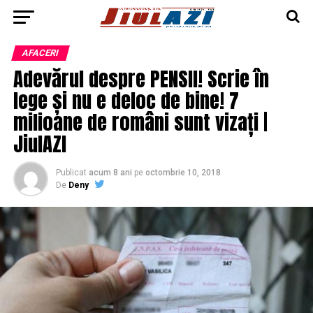
AFACERI
Adevărul despre PENSII! Scrie în
lege și nu e deloc de bine! 7
milioane de români sunt vizați |
JiulAZI
Publicat
acum 8 ani
pe
octombrie 10, 2018
De
Deny