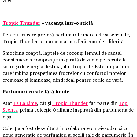
zilei.
Tropic Thunder
– vacanța într-o sticlă
Pentru cei care preferă parfumurile mai calde și senzuale,
Tropic Thunder propune o atmosferă complet diferită.
Smochina coaptă, laptele de cocos și lemnul de santal
construiesc o compoziție inspirată de zilele petrecute la
soare și de energia destinațiilor tropicale. Este un parfum
care îmbină prospețimea fructelor cu confortul notelor
cremoase și lemnoase, fiind ideal pentru serile de vară.
Parfumuri create fără limite
Atât
La La Lime
, cât și
Tropic Thunder
fac parte din
Top
Scents
, prima colecție Oriflame inspirată din parfumeria de
nișă.
Colecția a fost dezvoltată în colaborare cu Givaudan și cu
noua generație de parfumieri ai școlii sale de parfumerie. În