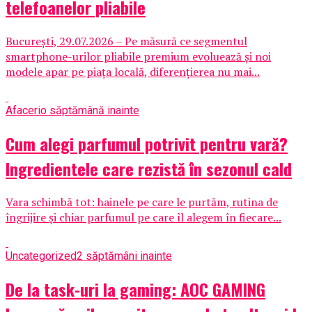
telefoanelor pliabile
București, 29.07.2026 – Pe măsură ce segmentul
smartphone-urilor pliabile premium evoluează și noi
modele apar pe piața locală, diferențierea nu mai...
Afaceri
o săptămână inainte
Cum alegi parfumul potrivit pentru vară?
Ingredientele care rezistă în sezonul cald
Vara schimbă tot: hainele pe care le purtăm, rutina de
îngrijire și chiar parfumul pe care îl alegem în fiecare...
Uncategorized
2 săptămâni inainte
De la task-uri la gaming: AOC GAMING