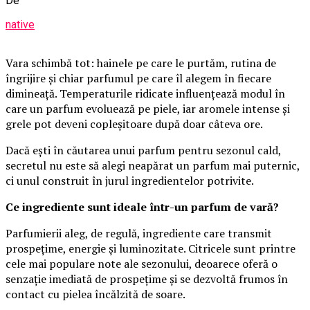
De
native
Vara schimbă tot: hainele pe care le purtăm, rutina de
îngrijire și chiar parfumul pe care îl alegem în fiecare
dimineață. Temperaturile ridicate influențează modul în
care un parfum evoluează pe piele, iar aromele intense și
grele pot deveni copleșitoare după doar câteva ore.
Dacă ești în căutarea unui parfum pentru sezonul cald,
secretul nu este să alegi neapărat un parfum mai puternic,
ci unul construit în jurul ingredientelor potrivite.
Ce ingrediente sunt ideale într-un parfum de vară?
Parfumierii aleg, de regulă, ingrediente care transmit
prospețime, energie și luminozitate. Citricele sunt printre
cele mai populare note ale sezonului, deoarece oferă o
senzație imediată de prospețime și se dezvoltă frumos în
contact cu pielea încălzită de soare.