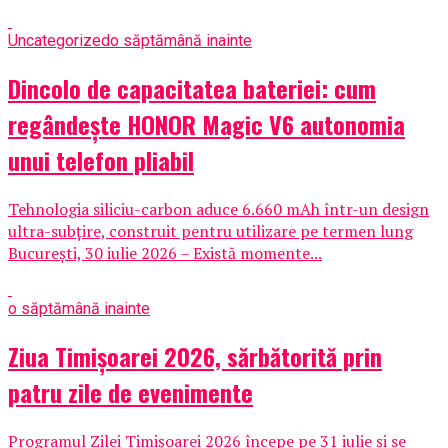
Uncategorized
o săptămână inainte
Dincolo de capacitatea bateriei: cum
regândește HONOR Magic V6 autonomia
unui telefon pliabil
Tehnologia siliciu-carbon aduce 6.660 mAh într-un design
ultra-subțire, construit pentru utilizare pe termen lung
București, 30 iulie 2026 – Există momente...
o săptămână inainte
Ziua Timișoarei 2026, sărbătorită prin
patru zile de evenimente
Programul Zilei Timișoarei 2026 începe pe 31 iulie și se