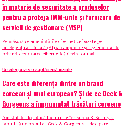
în materie de securitate a produselor
pentru a proteja IMM-urile și furnizorii de
servicii de gestionare (MSP)
Pe măsură ce amenințările cibernetice bazate pe
inteligența artificială (AI) iau amploare și reglementările
privind securitatea cibernetică devin tot mai...
Uncategorized
o săptămână inainte
Care este diferența dintre un brand
coreean și unul european? Și de ce Geek &
Gorgeous a împrumutat trăsături coreene
Am stabilit deja două lucruri: ce înseamnă K-Beauty și
faptul că un brand ca Geek & Gorgeous — deși pare...