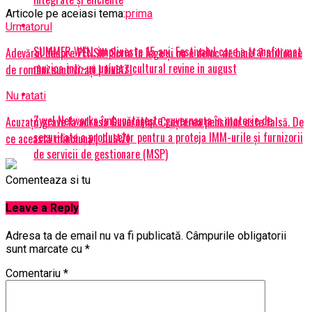
Articole pe aceiasi tema:
prima
Urmatorul
SUMMER WELL implineste 15 ani. Festivalul care a transformat
Adevărul despre PENSII! Scrie în lege și nu e deloc de bine! 7 milioane
muzica intr-un univers cultural revine in august
de români sunt vizați | JiulAZI
Nu ratati
Zyxel Networks îmbunătățește guvernanța în materie de
Acuzații grave la adresa Guvernului. Creșterea pensiilor este falsă. De
securitate a produselor pentru a proteja IMM-urile și furnizorii
ce această minciună | JiulAZI
de servicii de gestionare (MSP)
Comenteaza si tu
Leave a Reply
Adresa ta de email nu va fi publicată.
Câmpurile obligatorii
sunt marcate cu
*
Comentariu
*