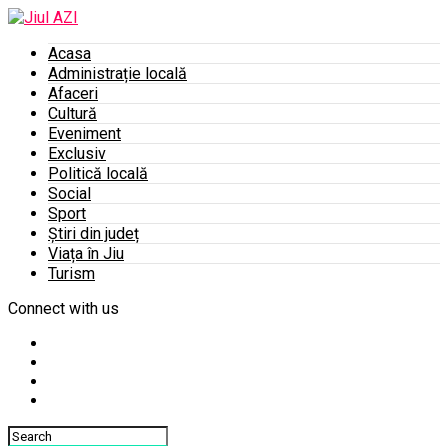
Acasa
Administrație locală
Afaceri
Cultură
Eveniment
Exclusiv
Politică locală
Social
Sport
Știri din județ
Viața în Jiu
Turism
Connect with us