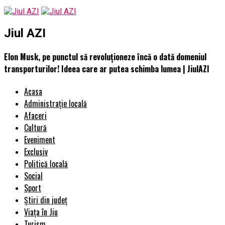
Jiul AZI
Elon Musk, pe punctul să revoluționeze încă o dată domeniul
transporturilor! Ideea care ar putea schimba lumea | JiulAZI
Acasa
Administrație locală
Afaceri
Cultură
Eveniment
Exclusiv
Politică locală
Social
Sport
Știri din județ
Viața în Jiu
Turism