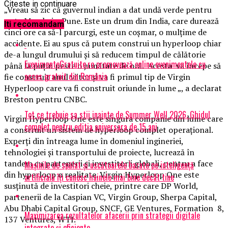
Citeste in continuare
„Vreau să zic că guvernul indian a dat undă verde pentru
ruta Mumbai – Pune. Este un drum din India, care durează
Iti recomandam
cinci ore ca să-l parcurgi, este un coşmar, o mulţime de
accidente. Ei au spus că putem construi un hyperloop chiar
de-a lungul drumului şi să reducem timpul de călătorie
EvenimenteGratuite.ro promovează online evenimentele cu
până la puţin peste o jumătate de oră. Acesta va începe să
acces gratuit din România
fie construit anul viitor şi va fi primul tip de Virgin
Hyperloop care va fi construit oriunde în lume „, a declarat
Breston pentru CNBC.
Tot ce trebuie sa stii inainte de Summer Well 2026. Ghidul
Virgin Hyperloop One este singura companie din lume care
complet pentru editia aniversara de 15 ani
a construit un sistem de hyperloop complet operaţional.
Experţi din întreaga lume în domeniul ingineriei,
tehnologiei şi transportului de proiecte, lucrează în
tandem cu partenerii şi investitorii globali, pentru a face
Mașinile de spălat și uscătoarele bazate pe inteligență
din hyperloop o realitate. Virgin Hyperloop One este
artificială îți cunosc hainele mai bine decât tine
susţinută de investitori cheie, printre care DP World,
partenerii de la Caspian VC, Virgin Group, Sherpa Capital,
Abu Dhabi Capital Group, SNCF, GE Ventures, Formation 8,
Maximizarea rezultatelor afacerii prin strategii digitale
137 Ventures, WTI.
integrate și eficiente