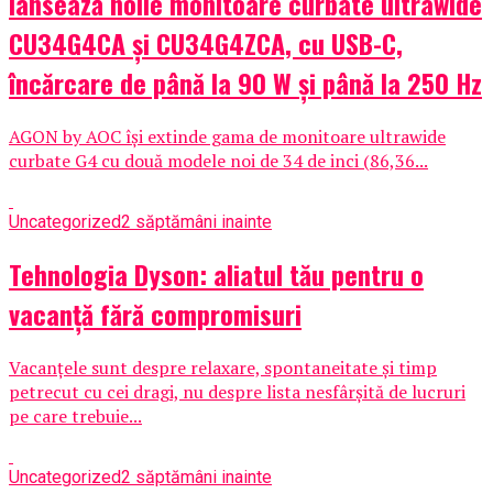
lansează noile monitoare curbate ultrawide
CU34G4CA și CU34G4ZCA, cu USB-C,
încărcare de până la 90 W și până la 250 Hz
AGON by AOC își extinde gama de monitoare ultrawide
curbate G4 cu două modele noi de 34 de inci (86,36...
Uncategorized
2 săptămâni inainte
Tehnologia Dyson: aliatul tău pentru o
vacanță fără compromisuri
Vacanțele sunt despre relaxare, spontaneitate și timp
petrecut cu cei dragi, nu despre lista nesfârșită de lucruri
pe care trebuie...
Uncategorized
2 săptămâni inainte