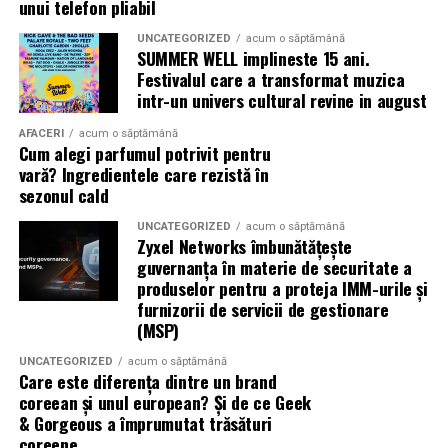
ideal să experimentezi și să descoperi parfumuri
unui telefon pliabil
inspirate din universul parfumeriei de nișă. Iar
colecția
UNCATEGORIZED
acum o săptămână
Top Scents
de la Oriflame demonstrează că
SUMMER WELL implineste 15 ani.
ingredientele premium, creativitatea și accesibilitatea
Festivalul care a transformat muzica
pot exista în aceeași sticlă.
intr-un univers cultural revine in august
AFACERI
acum o săptămână
(Advertorial)
Cum alegi parfumul potrivit pentru
vară? Ingredientele care rezistă în
sezonul cald
UNCATEGORIZED
acum o săptămână
Zyxel Networks îmbunătățește
guvernanța în materie de securitate a
produselor pentru a proteja IMM-urile și
furnizorii de servicii de gestionare
(MSP)
UNCATEGORIZED
acum o săptămână
Care este diferența dintre un brand
coreean și unul european? Și de ce Geek
& Gorgeous a împrumutat trăsături
coreene