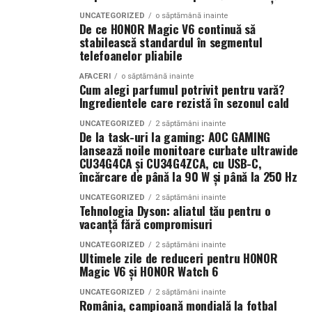
se acumulează și generează valoare constantă.
UNCATEGORIZED
o săptămână inainte
Smochina coaptă, laptele de cocos și lemnul de santal
De ce HONOR Magic V6 continuă să
construiesc o compoziție inspirată de zilele petrecute la
stabilească standardul în segmentul
Companiile care tratează mediul digital ca pe un activ
telefoanelor pliabile
soare și de energia destinațiilor tropicale. Este un
strategic observă frecvent creșteri ale veniturilor și o
parfum care îmbină prospețimea fructelor cu confortul
poziționare mai bună în piață. Aceste avantaje oferă
AFACERI
o săptămână inainte
Cum alegi parfumul potrivit pentru vară?
notelor cremoase și lemnoase, fiind ideal pentru serile
stabilitate și creează premisele unei dezvoltări
Ingredientele care rezistă în sezonul cald
de vară.
sustenabile.
UNCATEGORIZED
2 săptămâni inainte
De la task-uri la gaming: AOC GAMING
Parfumuri create fără limite
În concluzie, integrarea unui website performant cu
lansează noile monitoare curbate ultrawide
optimizarea și promovarea eficientă reprezintă una
CU34G4CA și CU34G4ZCA, cu USB-C,
Atât
La La Lime
, cât și
Tropic Thunder
fac parte din
Top
încărcare de până la 90 W și până la 250 Hz
dintre cele mai profitabile direcții de dezvoltare pentru
Scents
, prima colecție Oriflame inspirată din parfumeria
orice afacere care dorește să își crească numărul de
UNCATEGORIZED
2 săptămâni inainte
de nișă.
Tehnologia Dyson: aliatul tău pentru o
clienți și să își consolideze prezența online.
vacanță fără compromisuri
Colecția a fost dezvoltată în colaborare cu Givaudan și
(Advertorial AI)
UNCATEGORIZED
2 săptămâni inainte
cu noua generație de parfumieri ai școlii sale de
Ultimele zile de reduceri pentru HONOR
parfumerie. În cadrul unui proiect unic, aceștia au
Magic V6 și HONOR Watch 6
primit aceeași provocare: să creeze fără reguli, fără
UNCATEGORIZED
2 săptămâni inainte
constrângeri comerciale și fără limitări de cost.
România, campioană mondială la fotbal