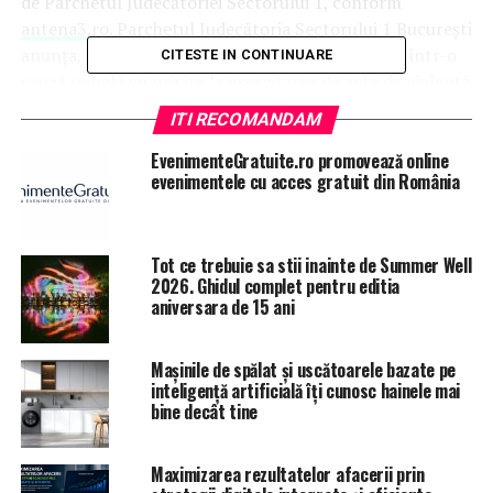
de Parchetul Judecătoriei Sectorului 1, conform
antena3.ro
. Parchetul Judecătoria Sectorului 1 Bucureşti
anunţa, joi dimineaţă, că procurorii fac cercetări într-o
CITESTE IN CONTINUARE
cauză penală cu privire la exercitarea de acte de violenţă
fizică şi morală împotriva unor jandarmi, la mitingul din
ITI RECOMANDAM
10 august din Piaţa Victoriei.
EvenimenteGratuite.ro promovează online
evenimentele cu acces gratuit din România
ARTICOLE PE ACEIASI TEMA:
PRIMA
URMATORUL
Se va lansa licitaţia pentru cea mai controversată
Tot ce trebuie sa stii inainte de Summer Well
autostradă din România | JiulAZI
2026. Ghidul complet pentru editia
aniversara de 15 ani
NU RATATI
CUTREMUR în sistemul de PENSII! Dezvăluire BOMBĂ! Noi
informații ies la lumină! | JiulAZI
Mașinile de spălat și uscătoarele bazate pe
inteligență artificială îți cunosc hainele mai
bine decât tine
Maximizarea rezultatelor afacerii prin