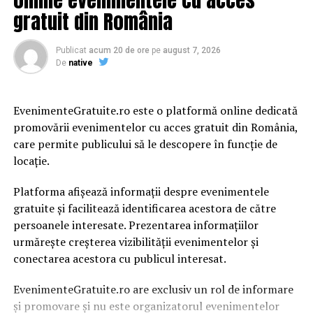
gratuit din România
Publicat
acum 20 de ore
pe
august 7, 2026
De
native
EvenimenteGratuite.ro este o platformă online dedicată
promovării evenimentelor cu acces gratuit din România,
care permite publicului să le descopere în funcție de
locație.
Platforma afișează informații despre evenimentele
gratuite și facilitează identificarea acestora de către
persoanele interesate. Prezentarea informațiilor
urmărește creșterea vizibilității evenimentelor și
conectarea acestora cu publicul interesat.
EvenimenteGratuite.ro are exclusiv un rol de informare
și promovare și nu este organizatorul evenimentelor