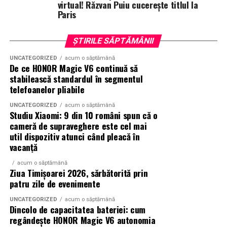
Rezultatul este o colecție de parfumuri moderne,
virtual! Răzvan Puiu cucerește titlul la
Paris
construite în jurul creativității și al ingredientelor
premium.
ȘTIRILE SĂPTĂMÂNII
Pentru cei care vor să descopere mai mult decât
UNCATEGORIZED
acum o săptămână
parfumul din sticlă, Oriflame a lansat și o serie
de
De ce HONOR Magic V6 continuă să
episoade disponibile pe YouTube
, unde poate fi urmărit
stabilească standardul în segmentul
întregul proces de creație, de la inspirație și alegerea
telefoanelor pliabile
ingredientelor până la competiția dintre parfumieri.
UNCATEGORIZED
acum o săptămână
Studiu Xiaomi: 9 din 10 români spun că o
Ce parfum alegi vara?
Nu există un răspuns universal.
cameră de supraveghere este cel mai
Dacă îți plac parfumurile proaspete, citrice și energice,
util dispozitiv atunci când pleacă în
ingredientele precum lime-ul sunt alegerea ideală. Dacă
vacanță
preferi aromele calde, exotice și cu personalitate, notele
acum o săptămână
de smochină, cocos și lemn de santal sunt perfecte
Ziua Timișoarei 2026, sărbătorită prin
pentru serile de vară.
patru zile de evenimente
UNCATEGORIZED
acum o săptămână
Dincolo de capacitatea bateriei: cum
Indiferent de preferințe, sezonul cald este momentul
regândește HONOR Magic V6 autonomia