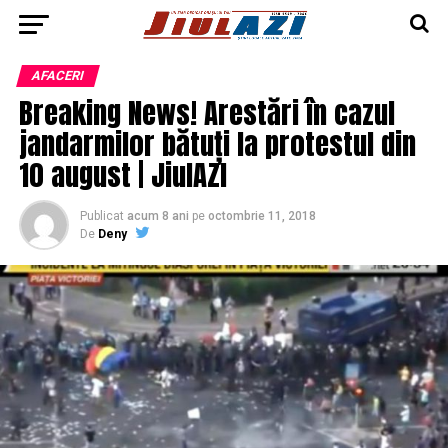
AFACERI
Breaking News! Arestări în cazul
jandarmilor bătuți la protestul din
10 august | JiulAZI
Publicat
acum 8 ani
pe
octombrie 11, 2018
De
Deny