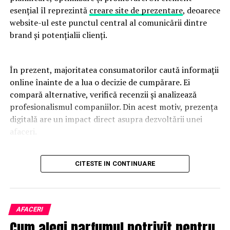
esențial îl reprezintă
creare site de prezentare
, deoarece
website-ul este punctul central al comunicării dintre
brand și potențialii clienți.
În prezent, majoritatea consumatorilor caută informații
online înainte de a lua o decizie de cumpărare. Ei
compară alternative, verifică recenzii și analizează
profesionalismul companiilor. Din acest motiv, prezența
digitală are un impact direct asupra dezvoltării unei
afaceri.
Un website modern trebuie să fie rapid, intuitiv și
CITESTE IN CONTINUARE
adaptat tuturor dispozitivelor. Utilizatorii apreciază
platformele care oferă acces rapid la informații și care
elimină obstacolele din procesul de navigare. O
experiență pozitivă contribuie la creșterea încrederii și
AFACERI
la îmbunătățirea ratelor de conversie.
Cum alegi parfumul potrivit pentru