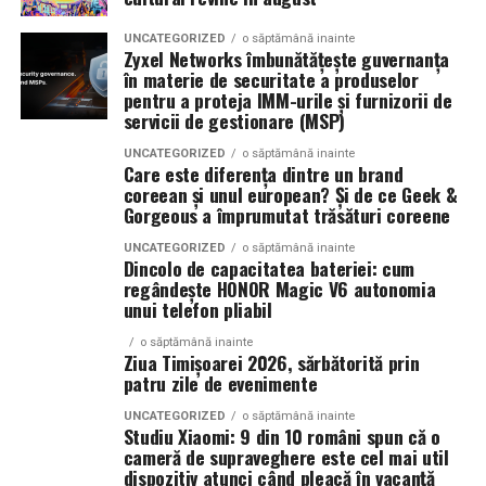
eficientă de generare a lead-urilor și a vânzărilor.
UNCATEGORIZED
o săptămână inainte
La La Lime
– prospețime reinterpretată
Zyxel Networks îmbunătățește guvernanța
în materie de securitate a produselor
Campaniile moderne permit segmentarea precisă a
Dacă preferi parfumurile fresh, luminoase și energice, La
pentru a proteja IMM-urile și furnizorii de
publicului și optimizarea continuă a mesajelor. Acest
servicii de gestionare (MSP)
La Lime este alegerea potrivită.
lucru contribuie la creșterea rentabilității investiției și la
UNCATEGORIZED
o săptămână inainte
îmbunătățirea performanței generale a strategiei de
Parfumul este construit în jurul lime-ului peruvian,
Care este diferența dintre un brand
marketing.
coreean și unul european? Și de ce Geek &
completat de un acord de lenjerie proaspăt spălată și
Gorgeous a împrumutat trăsături coreene
Akigalawood, o notă lemnoasă modernă care oferă
O strategie digitală eficientă presupune colaborarea
profunzime și persistență. Rezultatul este un parfum
UNCATEGORIZED
o săptămână inainte
Dincolo de capacitatea bateriei: cum
dintre toate componentele importante: website, SEO,
vibrant, contemporan și ușor de purtat în orice moment
regândește HONOR Magic V6 autonomia
conținut, promovare și analiză de date. Atunci când
al zilei.
unui telefon pliabil
aceste elemente sunt integrate corect, rezultatele devin
mai stabile și mai predictibile.
o săptămână inainte
Ziua Timișoarei 2026, sărbătorită prin
Tropic Thunder
– vacanța într-o sticlă
patru zile de evenimente
Pe termen lung, beneficiile sunt evidente. Crește
UNCATEGORIZED
o săptămână inainte
Pentru cei care preferă parfumurile mai calde și
numărul de clienți, se consolidează reputația brandului
Studiu Xiaomi: 9 din 10 români spun că o
senzuale, Tropic Thunder propune o atmosferă complet
și se dezvoltă relații mai puternice cu publicul. În plus,
cameră de supraveghere este cel mai util
diferită.
dispozitiv atunci când pleacă în vacanță
investițiile realizate în mediul online produc efecte care