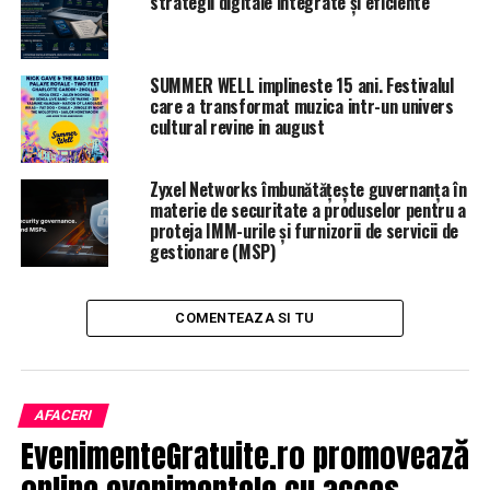
strategii digitale integrate și eficiente
SUMMER WELL implineste 15 ani. Festivalul
care a transformat muzica intr-un univers
cultural revine in august
Zyxel Networks îmbunătățește guvernanța în
materie de securitate a produselor pentru a
proteja IMM-urile și furnizorii de servicii de
gestionare (MSP)
COMENTEAZA SI TU
AFACERI
EvenimenteGratuite.ro promovează
online evenimentele cu acces