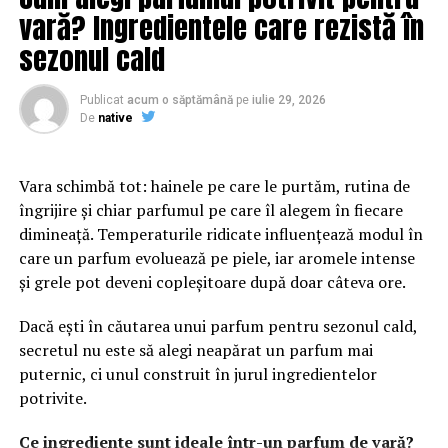
vară? Ingredientele care rezistă în
Designul profesional influențează percepția asupra
brandului. O platformă bine organizată transmite
sezonul cald
seriozitate și atenție la detalii. În plus, structura clară a
paginilor îi ajută pe vizitatori să găsească rapid
Publicat
acum o săptămână
pe
iulie 29, 2026
informațiile importante și să interacționeze mai ușor cu
De
native
afacerea.
Vara schimbă tot: hainele pe care le purtăm, rutina de
Conținutul are un rol esențial în procesul de atragere și
îngrijire și chiar parfumul pe care îl alegem în fiecare
convingere a publicului. Articolele informative, studiile
dimineață. Temperaturile ridicate influențează modul în
de caz și paginile bine optimizate oferă valoare și
care un parfum evoluează pe piele, iar aromele intense
demonstrează expertiza companiei. Acest lucru
și grele pot deveni copleșitoare după doar câteva ore.
contribuie la dezvoltarea unei relații solide cu
utilizatorii.
Dacă ești în căutarea unui parfum pentru sezonul cald,
secretul nu este să alegi neapărat un parfum mai
Pe lângă experiența oferită de website, vizibilitatea este
puternic, ci unul construit în jurul ingredientelor
un factor decisiv. Chiar și cea mai bună platformă poate
potrivite.
avea rezultate limitate dacă nu este găsită de publicul
potrivit. De aceea, optimizarea și promovarea trebuie să
Ce ingrediente sunt ideale într-un parfum de vară?