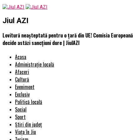
Jiul AZI
Lovitură neașteptată pentru o țară din UE! Comisia Europeană
decide astăzi sancțiuni dure | JiulAZI
Acasa
Administrație locală
Afaceri
Cultură
Eveniment
Exclusiv
Politică locală
Social
Sport
Știri din județ
Viața în Jiu
Turism