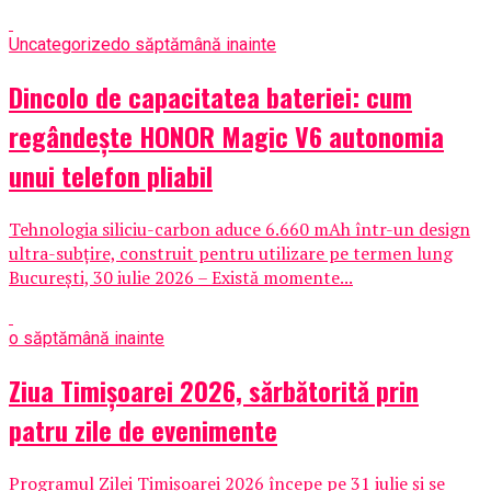
Uncategorized
o săptămână inainte
Dincolo de capacitatea bateriei: cum
regândește HONOR Magic V6 autonomia
unui telefon pliabil
Tehnologia siliciu-carbon aduce 6.660 mAh într-un design
ultra-subțire, construit pentru utilizare pe termen lung
București, 30 iulie 2026 – Există momente...
o săptămână inainte
Ziua Timișoarei 2026, sărbătorită prin
patru zile de evenimente
Programul Zilei Timișoarei 2026 începe pe 31 iulie și se