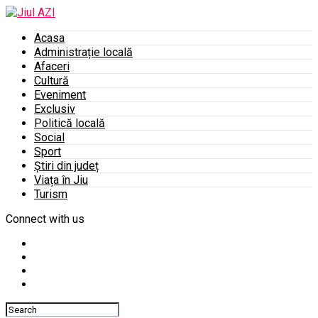
Acasa
Administrație locală
Afaceri
Cultură
Eveniment
Exclusiv
Politică locală
Social
Sport
Știri din județ
Viața în Jiu
Turism
Connect with us