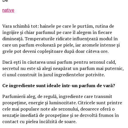
De
native
Vara schimbă tot: hainele pe care le purtăm, rutina de
îngrijire și chiar parfumul pe care îl alegem în fiecare
dimineață. Temperaturile ridicate influențează modul în
care un parfum evoluează pe piele, iar aromele intense și
grele pot deveni copleșitoare după doar câteva ore.
Dacă ești în căutarea unui parfum pentru sezonul cald,
secretul nu este să alegi neapărat un parfum mai puternic,
ci unul construit în jurul ingredientelor potrivite.
Ce ingrediente sunt ideale într-un parfum de vară?
Parfumierii aleg, de regulă, ingrediente care transmit
prospețime, energie și luminozitate. Citricele sunt printre
cele mai populare note ale sezonului, deoarece oferă o
senzație imediată de prospețime și se dezvoltă frumos în
contact cu pielea încălzită de soare.