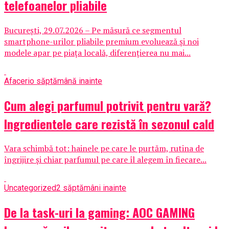
telefoanelor pliabile
București, 29.07.2026 – Pe măsură ce segmentul
smartphone-urilor pliabile premium evoluează și noi
modele apar pe piața locală, diferențierea nu mai...
Afaceri
o săptămână inainte
Cum alegi parfumul potrivit pentru vară?
Ingredientele care rezistă în sezonul cald
Vara schimbă tot: hainele pe care le purtăm, rutina de
îngrijire și chiar parfumul pe care îl alegem în fiecare...
Uncategorized
2 săptămâni inainte
De la task-uri la gaming: AOC GAMING