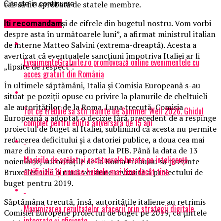
caz să fie aprobată de statele membre.
Citeste in continuare
„Suntem convinşi de cifrele din bugetul nostru. Vom vorbi
Iti recomandam
despre asta în următoarele luni”, a afirmat ministrul italian
de interne Matteo Salvini (extrema-dreaptă). Acesta a
avertizat că eventualele sancţiuni împotriva Italiei ar fi
EvenimenteGratuite.ro promovează online evenimentele cu
„lipsite de respect”.
acces gratuit din România
În ultimele săptămâni, Italia şi Comisia Europeană s-au
situat pe poziţii opuse cu privire la planurile de cheltuieli
ale autorităţilor de la Roma. Luna trecută, Comisia
Tot ce trebuie sa stii inainte de Summer Well 2026. Ghidul
Europeană a adoptat o decizie fără precedent de a respinge
complet pentru editia aniversara de 15 ani
proiectul de buget al Italiei, subliniind că acesta nu permite
reducerea deficitului şi a datoriei publice, a doua cea mai
mare din zona euro raportat la PIB. Până la data de 13
Mașinile de spălat și uscătoarele bazate pe inteligență
noiembrie, autorităţile de la Roma trebuiau să prezinte
artificială îți cunosc hainele mai bine decât tine
Bruxelles-ului o nouă versiune revizuită a proiectului de
buget pentru 2019.
Săptămâna trecută, însă, autorităţile italiene au retrimis
Maximizarea rezultatelor afacerii prin strategii digitale
Comisiei Europene proiectul de buget pe 2019, cu ţintele
integrate și eficiente