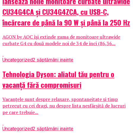
lansează noile monitoare curbate ultrawide
CU34G4CA și CU34G4ZCA, cu USB-C,
încărcare de până la 90 W și până la 250 Hz
AGON by AOC își extinde gama de monitoare ultrawide
curbate G4 cu două modele noi de 34 de inci (86,36...
Uncategorized
2 săptămâni inainte
Tehnologia Dyson: aliatul tău pentru o
vacanță fără compromisuri
Vacanțele sunt despre relaxare, spontaneitate și timp
petrecut cu cei dragi, nu despre lista nesfârșită de lucruri
pe care trebuie...
Uncategorized
2 săptămâni inainte