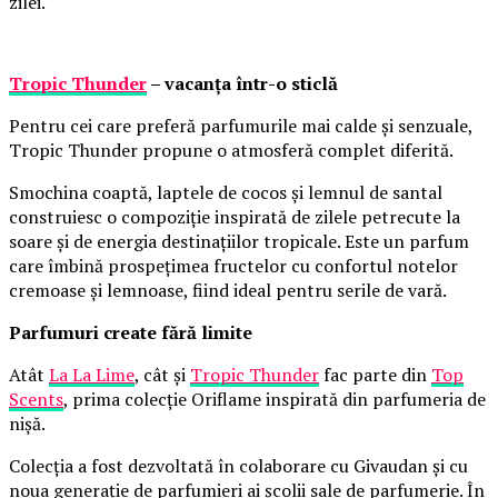
zilei.
Tropic Thunder
– vacanța într-o sticlă
Pentru cei care preferă parfumurile mai calde și senzuale,
Tropic Thunder propune o atmosferă complet diferită.
Smochina coaptă, laptele de cocos și lemnul de santal
construiesc o compoziție inspirată de zilele petrecute la
soare și de energia destinațiilor tropicale. Este un parfum
care îmbină prospețimea fructelor cu confortul notelor
cremoase și lemnoase, fiind ideal pentru serile de vară.
Parfumuri create fără limite
Atât
La La Lime
, cât și
Tropic Thunder
fac parte din
Top
Scents
, prima colecție Oriflame inspirată din parfumeria de
nișă.
Colecția a fost dezvoltată în colaborare cu Givaudan și cu
noua generație de parfumieri ai școlii sale de parfumerie. În