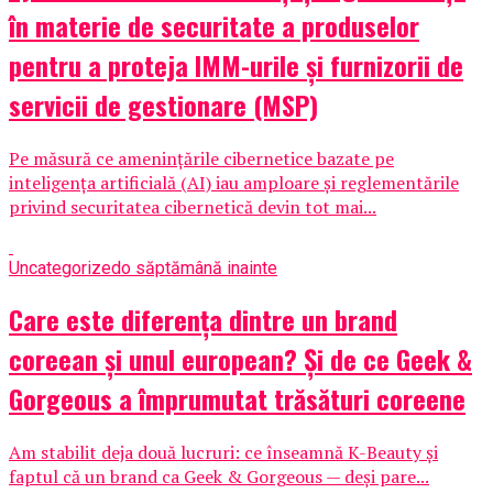
în materie de securitate a produselor
pentru a proteja IMM-urile și furnizorii de
servicii de gestionare (MSP)
Pe măsură ce amenințările cibernetice bazate pe
inteligența artificială (AI) iau amploare și reglementările
privind securitatea cibernetică devin tot mai...
Uncategorized
o săptămână inainte
Care este diferența dintre un brand
coreean și unul european? Și de ce Geek &
Gorgeous a împrumutat trăsături coreene
Am stabilit deja două lucruri: ce înseamnă K-Beauty și
faptul că un brand ca Geek & Gorgeous — deși pare...