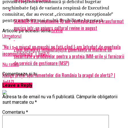
privind creşterea economică şi deficitul bugetar
neschimbate faţă de varianta respinsă de Executivul
comunitar, dar au evocat „circumstanţe excepţionale”
pentru a solicita mai multă flexibilitate bugetară.
SUMMER WELL implineste 15 ani. Festivalul care a transformat
muzica intr-un univers cultural revine in august
Articole pe aceiasi tema:
prima
Urmatorul
“Nu i s-a mișcat un mușchi pe față când l-am întrebat de eventuala
Zyxel Networks îmbunătățește guvernanța în materie de
incompatibilitate” | JiulAZI
securitate a produselor pentru a proteja IMM-urile și furnizorii
de servicii de gestionare (MSP)
Nu ratati
Comenteaza si tu
Ajunge preţul apartamentelor din România la pragul de alertă? |
JiulAZI
Leave a Reply
Adresa ta de email nu va fi publicată.
Câmpurile obligatorii
sunt marcate cu
*
Comentariu
*