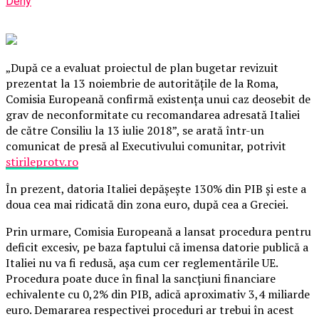
Deny
„După ce a evaluat proiectul de plan bugetar revizuit
prezentat la 13 noiembrie de autorităţile de la Roma,
Comisia Europeană confirmă existenţa unui caz deosebit de
grav de neconformitate cu recomandarea adresată Italiei
de către Consiliu la 13 iulie 2018”, se arată într-un
comunicat de presă al Executivului comunitar, potrivit
stirileprotv.ro
În prezent, datoria Italiei depăşeşte 130% din PIB şi este a
doua cea mai ridicată din zona euro, după cea a Greciei.
Prin urmare, Comisia Europeană a lansat procedura pentru
deficit excesiv, pe baza faptului că imensa datorie publică a
Italiei nu va fi redusă, aşa cum cer reglementările UE.
Procedura poate duce în final la sancţiuni financiare
echivalente cu 0,2% din PIB, adică aproximativ 3,4 miliarde
euro. Demararea respectivei proceduri ar trebui în acest