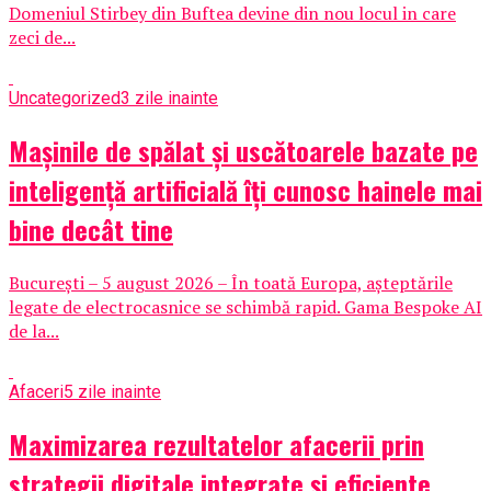
Domeniul Stirbey din Buftea devine din nou locul in care
zeci de...
Uncategorized
3 zile inainte
Mașinile de spălat și uscătoarele bazate pe
inteligență artificială îți cunosc hainele mai
bine decât tine
București – 5 august 2026 – În toată Europa, așteptările
legate de electrocasnice se schimbă rapid. Gama Bespoke AI
de la...
Afaceri
5 zile inainte
Maximizarea rezultatelor afacerii prin
strategii digitale integrate și eficiente