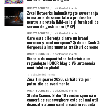
eficientă de generare a lead-urilor și a vânzărilor.
UNCATEGORIZED
o săptămână inainte
La La Lime
– prospețime reinterpretată
Zyxel Networks îmbunătățește guvernanța
în materie de securitate a produselor
Campaniile moderne permit segmentarea precisă a
Dacă preferi parfumurile fresh, luminoase și energice, La
pentru a proteja IMM-urile și furnizorii de
publicului și optimizarea continuă a mesajelor. Acest
servicii de gestionare (MSP)
La Lime este alegerea potrivită.
lucru contribuie la creșterea rentabilității investiției și la
UNCATEGORIZED
o săptămână inainte
îmbunătățirea performanței generale a strategiei de
Parfumul este construit în jurul lime-ului peruvian,
Care este diferența dintre un brand
marketing.
coreean și unul european? Și de ce Geek &
completat de un acord de lenjerie proaspăt spălată și
Gorgeous a împrumutat trăsături coreene
Akigalawood, o notă lemnoasă modernă care oferă
O strategie digitală eficientă presupune colaborarea
profunzime și persistență. Rezultatul este un parfum
UNCATEGORIZED
o săptămână inainte
Dincolo de capacitatea bateriei: cum
dintre toate componentele importante: website, SEO,
vibrant, contemporan și ușor de purtat în orice moment
regândește HONOR Magic V6 autonomia
conținut, promovare și analiză de date. Atunci când
al zilei.
unui telefon pliabil
aceste elemente sunt integrate corect, rezultatele devin
mai stabile și mai predictibile.
o săptămână inainte
Ziua Timișoarei 2026, sărbătorită prin
Tropic Thunder
– vacanța într-o sticlă
patru zile de evenimente
Pe termen lung, beneficiile sunt evidente. Crește
UNCATEGORIZED
o săptămână inainte
Pentru cei care preferă parfumurile mai calde și
numărul de clienți, se consolidează reputația brandului
Studiu Xiaomi: 9 din 10 români spun că o
senzuale, Tropic Thunder propune o atmosferă complet
și se dezvoltă relații mai puternice cu publicul. În plus,
cameră de supraveghere este cel mai util
diferită.
dispozitiv atunci când pleacă în vacanță
investițiile realizate în mediul online produc efecte care