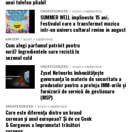
ideal să experimentezi și să descoperi parfumuri
unui telefon pliabil
inspirate din universul parfumeriei de nișă. Iar
colecția
UNCATEGORIZED
acum o săptămână
Top Scents
de la Oriflame demonstrează că
SUMMER WELL implineste 15 ani.
ingredientele premium, creativitatea și accesibilitatea
Festivalul care a transformat muzica
pot exista în aceeași sticlă.
intr-un univers cultural revine in august
AFACERI
acum o săptămână
(Advertorial)
Cum alegi parfumul potrivit pentru
vară? Ingredientele care rezistă în
sezonul cald
UNCATEGORIZED
acum o săptămână
Zyxel Networks îmbunătățește
guvernanța în materie de securitate a
produselor pentru a proteja IMM-urile și
furnizorii de servicii de gestionare
(MSP)
UNCATEGORIZED
acum o săptămână
Care este diferența dintre un brand
coreean și unul european? Și de ce Geek
& Gorgeous a împrumutat trăsături
coreene