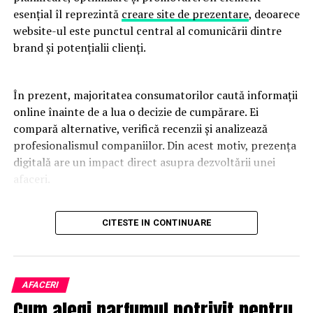
esențial îl reprezintă
creare site de prezentare
, deoarece
website-ul este punctul central al comunicării dintre
brand și potențialii clienți.
În prezent, majoritatea consumatorilor caută informații
online înainte de a lua o decizie de cumpărare. Ei
compară alternative, verifică recenzii și analizează
profesionalismul companiilor. Din acest motiv, prezența
digitală are un impact direct asupra dezvoltării unei
afaceri.
Un website modern trebuie să fie rapid, intuitiv și
CITESTE IN CONTINUARE
adaptat tuturor dispozitivelor. Utilizatorii apreciază
platformele care oferă acces rapid la informații și care
elimină obstacolele din procesul de navigare. O
experiență pozitivă contribuie la creșterea încrederii și
AFACERI
la îmbunătățirea ratelor de conversie.
Cum alegi parfumul potrivit pentru