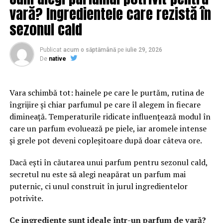
vară? Ingredientele care rezistă în
Designul profesional influențează percepția asupra
brandului. O platformă bine organizată transmite
sezonul cald
seriozitate și atenție la detalii. În plus, structura clară a
paginilor îi ajută pe vizitatori să găsească rapid
Publicat
acum o săptămână
pe
iulie 29, 2026
informațiile importante și să interacționeze mai ușor cu
De
native
afacerea.
Vara schimbă tot: hainele pe care le purtăm, rutina de
Conținutul are un rol esențial în procesul de atragere și
îngrijire și chiar parfumul pe care îl alegem în fiecare
convingere a publicului. Articolele informative, studiile
dimineață. Temperaturile ridicate influențează modul în
de caz și paginile bine optimizate oferă valoare și
care un parfum evoluează pe piele, iar aromele intense
demonstrează expertiza companiei. Acest lucru
și grele pot deveni copleșitoare după doar câteva ore.
contribuie la dezvoltarea unei relații solide cu
utilizatorii.
Dacă ești în căutarea unui parfum pentru sezonul cald,
secretul nu este să alegi neapărat un parfum mai
Pe lângă experiența oferită de website, vizibilitatea este
puternic, ci unul construit în jurul ingredientelor
un factor decisiv. Chiar și cea mai bună platformă poate
potrivite.
avea rezultate limitate dacă nu este găsită de publicul
potrivit. De aceea, optimizarea și promovarea trebuie să
Ce ingrediente sunt ideale într-un parfum de vară?