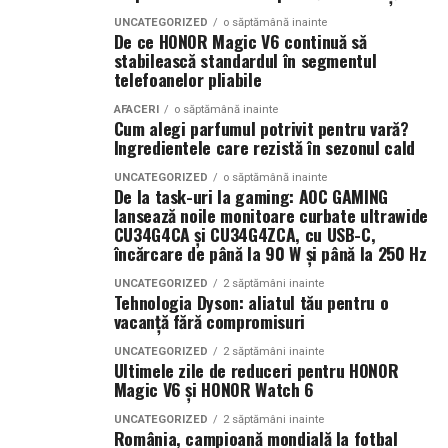
se acumulează și generează valoare constantă.
UNCATEGORIZED
o săptămână inainte
Smochina coaptă, laptele de cocos și lemnul de santal
De ce HONOR Magic V6 continuă să
construiesc o compoziție inspirată de zilele petrecute la
stabilească standardul în segmentul
Companiile care tratează mediul digital ca pe un activ
telefoanelor pliabile
soare și de energia destinațiilor tropicale. Este un
strategic observă frecvent creșteri ale veniturilor și o
parfum care îmbină prospețimea fructelor cu confortul
poziționare mai bună în piață. Aceste avantaje oferă
AFACERI
o săptămână inainte
Cum alegi parfumul potrivit pentru vară?
notelor cremoase și lemnoase, fiind ideal pentru serile
stabilitate și creează premisele unei dezvoltări
Ingredientele care rezistă în sezonul cald
de vară.
sustenabile.
UNCATEGORIZED
o săptămână inainte
De la task-uri la gaming: AOC GAMING
Parfumuri create fără limite
În concluzie, integrarea unui website performant cu
lansează noile monitoare curbate ultrawide
optimizarea și promovarea eficientă reprezintă una
CU34G4CA și CU34G4ZCA, cu USB-C,
Atât
La La Lime
, cât și
Tropic Thunder
fac parte din
Top
încărcare de până la 90 W și până la 250 Hz
dintre cele mai profitabile direcții de dezvoltare pentru
Scents
, prima colecție Oriflame inspirată din parfumeria
orice afacere care dorește să își crească numărul de
UNCATEGORIZED
2 săptămâni inainte
de nișă.
Tehnologia Dyson: aliatul tău pentru o
clienți și să își consolideze prezența online.
vacanță fără compromisuri
Colecția a fost dezvoltată în colaborare cu Givaudan și
(Advertorial AI)
UNCATEGORIZED
2 săptămâni inainte
cu noua generație de parfumieri ai școlii sale de
Ultimele zile de reduceri pentru HONOR
parfumerie. În cadrul unui proiect unic, aceștia au
Magic V6 și HONOR Watch 6
primit aceeași provocare: să creeze fără reguli, fără
UNCATEGORIZED
2 săptămâni inainte
constrângeri comerciale și fără limitări de cost.
România, campioană mondială la fotbal