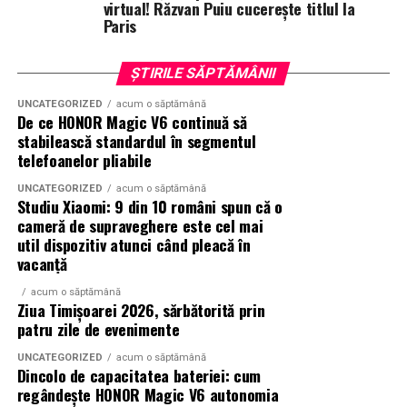
Rezultatul este o colecție de parfumuri moderne,
virtual! Răzvan Puiu cucerește titlul la
Paris
construite în jurul creativității și al ingredientelor
premium.
ȘTIRILE SĂPTĂMÂNII
Pentru cei care vor să descopere mai mult decât
UNCATEGORIZED
acum o săptămână
parfumul din sticlă, Oriflame a lansat și o serie
de
De ce HONOR Magic V6 continuă să
episoade disponibile pe YouTube
, unde poate fi urmărit
stabilească standardul în segmentul
întregul proces de creație, de la inspirație și alegerea
telefoanelor pliabile
ingredientelor până la competiția dintre parfumieri.
UNCATEGORIZED
acum o săptămână
Studiu Xiaomi: 9 din 10 români spun că o
Ce parfum alegi vara?
Nu există un răspuns universal.
cameră de supraveghere este cel mai
Dacă îți plac parfumurile proaspete, citrice și energice,
util dispozitiv atunci când pleacă în
ingredientele precum lime-ul sunt alegerea ideală. Dacă
vacanță
preferi aromele calde, exotice și cu personalitate, notele
acum o săptămână
de smochină, cocos și lemn de santal sunt perfecte
Ziua Timișoarei 2026, sărbătorită prin
pentru serile de vară.
patru zile de evenimente
UNCATEGORIZED
acum o săptămână
Dincolo de capacitatea bateriei: cum
Indiferent de preferințe, sezonul cald este momentul
regândește HONOR Magic V6 autonomia