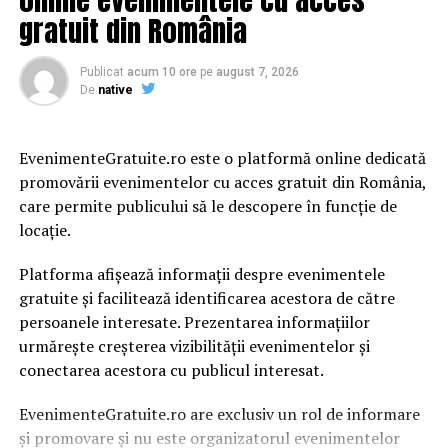
minoritate naţională istorică are o proporţie
gratuit din România
semnificativă şi care, împreună, corespund cerinţelor
NUTS 2 prevăzute în Regulamentul (CE) 1059/2003.
Publicat
acum 10 ore
pe
august 7, 2026
De
native
”UDMR consideră că, în Anul Centenar, a sosit
momentul ca principiile care vizează convieţuirea
interetnică să fie transpuse în lege, astfel cum au fost
EvenimenteGratuite.ro este o platformă online dedicată
formulate în Rezoluţia adoptată la Adunarea Naţională
promovării evenimentelor cu acces gratuit din România,
de la Alba Iulia. Democraţia se bazează pe statul de
care permite publicului să le descopere în funcție de
drept, iar democraţia românească poate fi împlinită
locație.
numai dacă prevederile Rezoluţiei de la Alba Iulia se
Platforma afișează informații despre evenimentele
implementează în legislaţia română”, subliniază UDMR.
gratuite și facilitează identificarea acestora de către
SURSA: news.ro
persoanele interesate. Prezentarea informațiilor
urmărește creșterea vizibilității evenimentelor și
conectarea acestora cu publicul interesat.
ARTICOLE PE ACEIASI TEMA:
PRIMA
EvenimenteGratuite.ro are exclusiv un rol de informare
URMATORUL
HOROSCOP, 4 DECEMBRIE! Zodia care este favorizată de
și promovare și nu este organizatorul evenimentelor