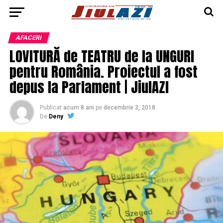
AFACERI
LOVITURĂ de TEATRU de la UNGURI
pentru România. Proiectul a fost
depus la Parlament | JiulAZI
Publicat
acum 8 ani
pe
decembrie 3, 2018
De
Deny