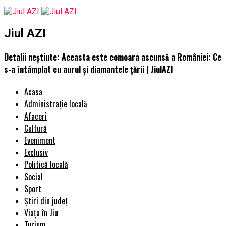
Jiul AZI
Detalii neștiute: Aceasta este comoara ascunsă a României: Ce
s-a întâmplat cu aurul și diamantele țării | JiulAZI
Acasa
Administrație locală
Afaceri
Cultură
Eveniment
Exclusiv
Politică locală
Social
Sport
Știri din județ
Viața în Jiu
Turism