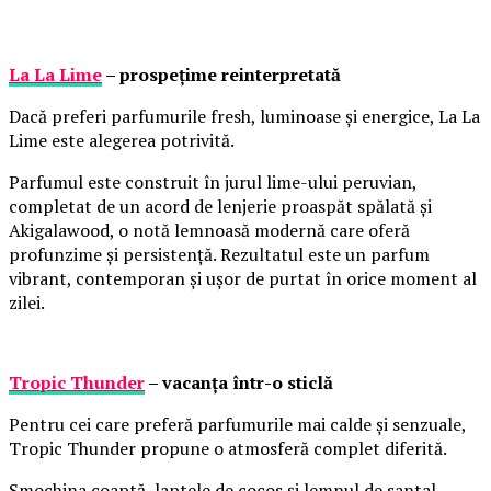
La La Lime
– prospețime reinterpretată
Dacă preferi parfumurile fresh, luminoase și energice, La La
Lime este alegerea potrivită.
Parfumul este construit în jurul lime-ului peruvian,
completat de un acord de lenjerie proaspăt spălată și
Akigalawood, o notă lemnoasă modernă care oferă
profunzime și persistență. Rezultatul este un parfum
vibrant, contemporan și ușor de purtat în orice moment al
zilei.
Tropic Thunder
– vacanța într-o sticlă
Pentru cei care preferă parfumurile mai calde și senzuale,
Tropic Thunder propune o atmosferă complet diferită.
Smochina coaptă, laptele de cocos și lemnul de santal