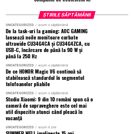
ȘTIRILE SĂPTĂMÂNII
UNCATEGORIZED
acum o săptămână
De la task-uri la gaming: AOC GAMING
lansează noile monitoare curbate
ultrawide CU34G4CA și CU34G4ZCA, cu
USB-C, încărcare de până la 90 W și
până la 250 Hz
UNCATEGORIZED
acum o săptămână
De ce HONOR Magic V6 continuă să
stabilească standardul în segmentul
telefoanelor pliabile
UNCATEGORIZED
acum o săptămână
Studiu Xiaomi: 9 din 10 români spun că o
cameră de supraveghere este cel mai
util dispozitiv atunci când pleacă în
vacanță
UNCATEGORIZED
acum 6 zile
SUMMER WELL implineste 15 ani.