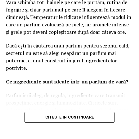
Vara schimbă tot: hainele pe care le purtăm, rutina de
Conținutul are un rol esențial în procesul de atragere și
îngrijire și chiar parfumul pe care îl alegem în fiecare
convingere a publicului. Articolele informative, studiile
dimineață. Temperaturile ridicate influențează modul în
de caz și paginile bine optimizate oferă valoare și
care un parfum evoluează pe piele, iar aromele intense
demonstrează expertiza companiei. Acest lucru
și grele pot deveni copleșitoare după doar câteva ore.
contribuie la dezvoltarea unei relații solide cu
utilizatorii.
Dacă ești în căutarea unui parfum pentru sezonul cald,
secretul nu este să alegi neapărat un parfum mai
Pe lângă experiența oferită de website, vizibilitatea este
puternic, ci unul construit în jurul ingredientelor
un factor decisiv. Chiar și cea mai bună platformă poate
potrivite.
avea rezultate limitate dacă nu este găsită de publicul
potrivit. De aceea, optimizarea și promovarea trebuie să
Ce ingrediente sunt ideale într-un parfum de vară?
facă parte din aceeași strategie.
Parfumierii aleg, de regulă, ingrediente care transmit
Pentru atragerea unui trafic relevant și pentru
prospețime, energie și luminozitate. Citricele sunt
creșterea vizibilității în motoarele de căutare, multe
printre cele mai populare note ale sezonului, deoarece
afaceri aleg
servicii de optimizare SEO
, una dintre cele
oferă o senzație imediată de prospețime și se dezvoltă
CITESTE IN CONTINUARE
mai eficiente investiții digitale pe termen lung.
frumos în contact cu pielea încălzită de soare.
Lime-ul
, bergamota, mandarina sau grapefruitul sunt