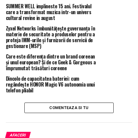
SUMMER WELL implineste 15 ani. Festivalul
”Un adevărat duş îngheţat pentru Bucureşti, care a
care a transformat muzica intr-un univers
trebuit deja să anuleze în 2016 un proces de achiziţie a
cultural revine in august
patru corvete din cauza unor nereguli de procedură
Zyxel Networks îmbunătățește guvernanța în
comise în favoarea Damen”, scrie La Tribune.
materie de securitate a produselor pentru a
proteja IMM-urile și furnizorii de servicii de
Ziarul francez acuză că ”guvernul român, care ar trebui
gestionare (MSP)
să anunţe selectarea unui furnizor pe 12 ianuarie, este
Care este diferența dintre un brand coreean
de multă vreme pentru Damen, acţionar cu 49% la
și unul european? Și de ce Geek & Gorgeous a
şantierul din Galaţi, alături de statul român (51%). Este
împrumutat trăsături coreene
în special cazul unuia din oamenii cei mai puternici din
Dincolo de capacitatea bateriei: cum
România, preşedintele social-democrat al Camerei
regândește HONOR Magic V6 autonomia unui
Deputaţilor, Liviu Dragnea, care face şi desface guverne”.
telefon pliabil
La Tribune scrie că obstacolul principal în calea
planurilor guvernului PSD de a acorda contractul
COMENTEAZA SI TU
olandezilor de la Damen s-a înregistrat la începutul lui
decembrie, la deschiderea plicurilor care conţineau
ofertele financiare, unde francezii de la Naval Group au
AFACERI
avut cea mai bună ofertă.