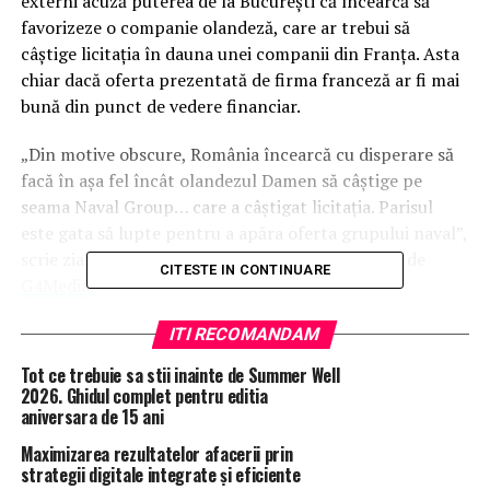
externi acuză puterea de la Bucureşti că încearcă să
favorizeze o companie olandeză, care ar trebui să
câştige licitaţia în dauna unei companii din Franţa. Asta
chiar dacă oferta prezentată de firma franceză ar fi mai
bună din punct de vedere financiar.
„Din motive obscure, România încearcă cu disperare să
facă în aşa fel încât olandezul Damen să câştige pe
seama Naval Group… care a câştigat licitaţia. Parisul
este gata să lupte pentru a apăra oferta grupului naval”,
scrie ziaristul Michel Cabirol în La Tribune, citat de
CITESTE IN CONTINUARE
G4Media
.
Ziarul francez anunţă că Naval Group, care ar urma să
ITI RECOMANDAM
construiască la Constanţa cele patru corvete, a anunţat
Tot ce trebuie sa stii inainte de Summer Well
la licitaţie preţul de 1,2 miliarde de euro, mai ieftin decât
2026. Ghidul complet pentru editia
cele 1,25 miliarde cerute de Damen şi cele 1,34 miliarde
aniversara de 15 ani
euro cerute de constructorul italian Fincantieri, cel de-
Maximizarea rezultatelor afacerii prin
al treilea participant la licitaţie.
strategii digitale integrate și eficiente