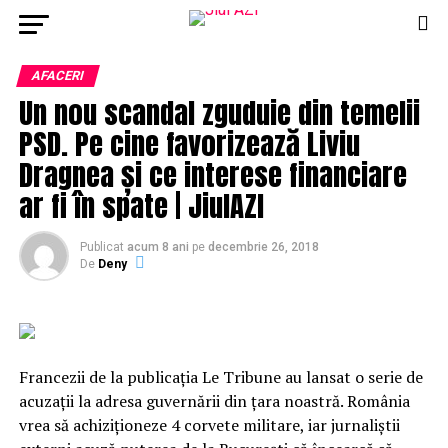
AFACERI
Un nou scandal zguduie din temelii
PSD. Pe cine favorizează Liviu
Dragnea și ce interese financiare
ar fi în spate | JiulAZI
Publicat
acum 8 ani
pe
decembrie 26, 2018
De
Deny
Francezii de la publicaţia Le Tribune au lansat o serie de
acuzaţii la adresa guvernării din ţara noastră. România
vrea să achiziţioneze 4 corvete militare, iar jurnaliştii