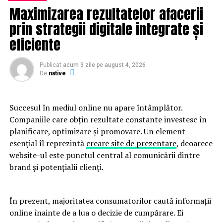
Maximizarea rezultatelor afacerii
”Pentru guvern, toată problema e să găsească o
prin strategii digitale integrate și
modalitate de a atribui legal contractul Damen şi să
eficiente
mascheze această decizie prin artificii. De unde anumite
manevre (audit, examinarea prelungită a dosarului..)
Publicat
acum 3 zile
pe
august 4, 2026
pentru a elimina Naval Group sau, mai bine, să
De
native
tărăgăneze dosarul şi deci să evite în acest fel o victorie
a grupului naval francez”, scrie La Tribune.
Succesul în mediul online nu apare întâmplător.
Publicaţia franceză anunţă că autorităţile de la Paris
Companiile care obțin rezultate constante investesc în
consideră că guvernul României ”a depăşit linia albă,
planificare, optimizare și promovare. Un element
exasperând la cel mai înalt nivel”. La Tribune anunţă că
esențial îl reprezintă
creare site de prezentare
, deoarece
ministrul francez al Apărării, Florence Parly, urmează
website-ul este punctul central al comunicării dintre
să-i telefoneze noului său omolog român, Gabriel Leş,
brand și potențialii clienți.
pentru a discuta subiectul.
ARTICOLE PE ACEIASI TEMA:
În prezent, majoritatea consumatorilor caută informații
PRIMA
online înainte de a lua o decizie de cumpărare. Ei
URMATORUL