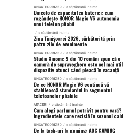
Parfumuri create fără limite
UNCATEGORIZED
o săptămână inainte
În concluzie, integrarea unui website performant cu
Dincolo de capacitatea bateriei: cum
optimizarea și promovarea eficientă reprezintă una
regândește HONOR Magic V6 autonomia
Atât
La La Lime
, cât și
Tropic Thunder
fac parte din
Top
dintre cele mai profitabile direcții de dezvoltare pentru
unui telefon pliabil
Scents
, prima colecție Oriflame inspirată din parfumeria
orice afacere care dorește să își crească numărul de
de nișă.
o săptămână inainte
clienți și să își consolideze prezența online.
Ziua Timișoarei 2026, sărbătorită prin
patru zile de evenimente
Colecția a fost dezvoltată în colaborare cu Givaudan și
(Advertorial AI)
cu noua generație de parfumieri ai școlii sale de
UNCATEGORIZED
o săptămână inainte
Studiu Xiaomi: 9 din 10 români spun că o
parfumerie. În cadrul unui proiect unic, aceștia au
cameră de supraveghere este cel mai util
primit aceeași provocare: să creeze fără reguli, fără
dispozitiv atunci când pleacă în vacanță
constrângeri comerciale și fără limitări de cost.
UNCATEGORIZED
o săptămână inainte
Rezultatul este o colecție de parfumuri moderne,
De ce HONOR Magic V6 continuă să
construite în jurul creativității și al ingredientelor
stabilească standardul în segmentul
telefoanelor pliabile
premium.
AFACERI
o săptămână inainte
Pentru cei care vor să descopere mai mult decât
Cum alegi parfumul potrivit pentru vară?
Ingredientele care rezistă în sezonul cald
parfumul din sticlă, Oriflame a lansat și o serie
de
episoade disponibile pe YouTube
, unde poate fi urmărit
UNCATEGORIZED
o săptămână inainte
De la task-uri la gaming: AOC GAMING
întregul proces de creație, de la inspirație și alegerea