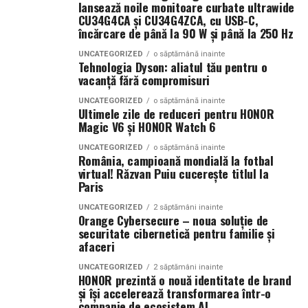
lansează noile monitoare curbate ultrawide
ingredientelor până la competiția dintre parfumieri.
CU34G4CA și CU34G4ZCA, cu USB-C,
încărcare de până la 90 W și până la 250 Hz
Ce parfum alegi vara?
Nu există un răspuns universal.
Dacă îți plac parfumurile proaspete, citrice și energice,
UNCATEGORIZED
o săptămână inainte
Tehnologia Dyson: aliatul tău pentru o
ingredientele precum lime-ul sunt alegerea ideală. Dacă
vacanță fără compromisuri
preferi aromele calde, exotice și cu personalitate, notele
UNCATEGORIZED
o săptămână inainte
de smochină, cocos și lemn de santal sunt perfecte
Ultimele zile de reduceri pentru HONOR
pentru serile de vară.
Magic V6 și HONOR Watch 6
UNCATEGORIZED
o săptămână inainte
România, campioană mondială la fotbal
Indiferent de preferințe, sezonul cald este momentul
virtual! Răzvan Puiu cucerește titlul la
Paris
ideal să experimentezi și să descoperi parfumuri
inspirate din universul parfumeriei de nișă. Iar
colecția
UNCATEGORIZED
2 săptămâni inainte
Orange Cybersecure – noua soluție de
Top Scents
de la Oriflame demonstrează că
securitate cibernetică pentru familie și
ingredientele premium, creativitatea și accesibilitatea
afaceri
pot exista în aceeași sticlă.
UNCATEGORIZED
2 săptămâni inainte
HONOR prezintă o nouă identitate de brand
(Advertorial)
și își accelerează transformarea într-o
companie de ecosistem AI