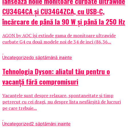
lansează noile monitoare curbate ultrawide
CU34G4CA și CU34G4ZCA, cu USB-C,
încărcare de până la 90 W și până la 250 Hz
AGON by AOC își extinde gama de monitoare ultrawide
curbate G4 cu două modele noi de 34 de inci (86,36...
Uncategorized
o săptămână inainte
Tehnologia Dyson: aliatul tău pentru o
vacanță fără compromisuri
Vacanțele sunt despre relaxare, spontaneitate și timp
petrecut cu cei dragi, nu despre lista nesfârșită de lucruri
pe care trebuie...
Uncategorized
2 săptămâni inainte