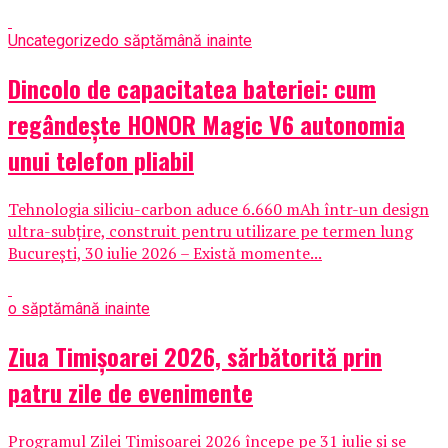
Uncategorized
o săptămână inainte
Dincolo de capacitatea bateriei: cum
regândește HONOR Magic V6 autonomia
unui telefon pliabil
Tehnologia siliciu-carbon aduce 6.660 mAh într-un design
ultra-subțire, construit pentru utilizare pe termen lung
București, 30 iulie 2026 – Există momente...
o săptămână inainte
Ziua Timișoarei 2026, sărbătorită prin
patru zile de evenimente
Programul Zilei Timișoarei 2026 începe pe 31 iulie și se