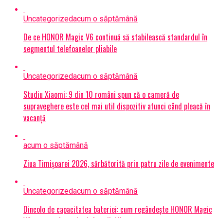
Uncategorized
acum o săptămână
De ce HONOR Magic V6 continuă să stabilească standardul în
segmentul telefoanelor pliabile
Uncategorized
acum o săptămână
Studiu Xiaomi: 9 din 10 români spun că o cameră de
supraveghere este cel mai util dispozitiv atunci când pleacă în
vacanță
acum o săptămână
Ziua Timișoarei 2026, sărbătorită prin patru zile de evenimente
Uncategorized
acum o săptămână
Dincolo de capacitatea bateriei: cum regândește HONOR Magic