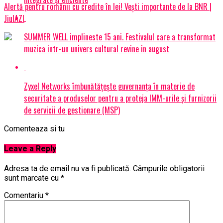
Alertă pentru românii cu credite în lei! Vești importante de la BNR |
JiulAZI
SUMMER WELL implineste 15 ani. Festivalul care a transformat
muzica intr-un univers cultural revine in august
Zyxel Networks îmbunătățește guvernanța în materie de
securitate a produselor pentru a proteja IMM-urile și furnizorii
de servicii de gestionare (MSP)
Comenteaza si tu
Leave a Reply
Adresa ta de email nu va fi publicată.
Câmpurile obligatorii
sunt marcate cu
*
Comentariu
*