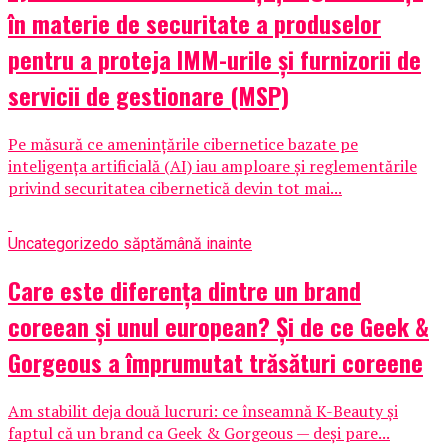
în materie de securitate a produselor
pentru a proteja IMM-urile și furnizorii de
servicii de gestionare (MSP)
Pe măsură ce amenințările cibernetice bazate pe
inteligența artificială (AI) iau amploare și reglementările
privind securitatea cibernetică devin tot mai...
Uncategorized
o săptămână inainte
Care este diferența dintre un brand
coreean și unul european? Și de ce Geek &
Gorgeous a împrumutat trăsături coreene
Am stabilit deja două lucruri: ce înseamnă K-Beauty și
faptul că un brand ca Geek & Gorgeous — deși pare...