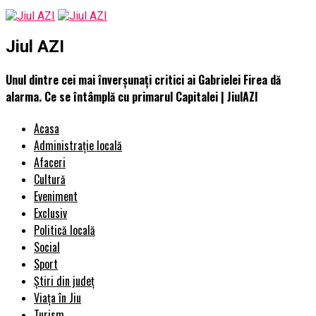
Jiul AZI
Unul dintre cei mai înverșunați critici ai Gabrielei Firea dă
alarma. Ce se întâmplă cu primarul Capitalei | JiulAZI
Acasa
Administrație locală
Afaceri
Cultură
Eveniment
Exclusiv
Politică locală
Social
Sport
Știri din județ
Viața în Jiu
Turism