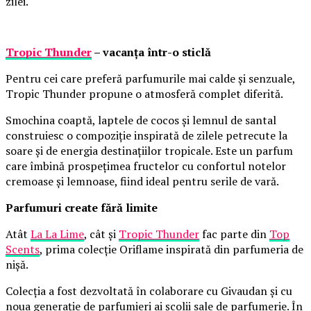
zilei.
Tropic Thunder
– vacanța într-o sticlă
Pentru cei care preferă parfumurile mai calde și senzuale,
Tropic Thunder propune o atmosferă complet diferită.
Smochina coaptă, laptele de cocos și lemnul de santal
construiesc o compoziție inspirată de zilele petrecute la
soare și de energia destinațiilor tropicale. Este un parfum
care îmbină prospețimea fructelor cu confortul notelor
cremoase și lemnoase, fiind ideal pentru serile de vară.
Parfumuri create fără limite
Atât
La La Lime
, cât și
Tropic Thunder
fac parte din
Top
Scents
, prima colecție Oriflame inspirată din parfumeria de
nișă.
Colecția a fost dezvoltată în colaborare cu Givaudan și cu
noua generație de parfumieri ai școlii sale de parfumerie. În