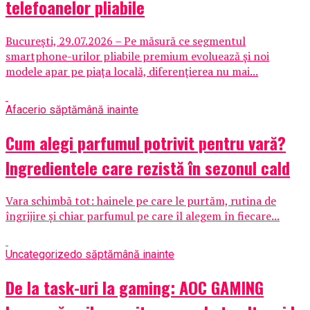
telefoanelor pliabile
București, 29.07.2026 – Pe măsură ce segmentul
smartphone-urilor pliabile premium evoluează și noi
modele apar pe piața locală, diferențierea nu mai...
Afaceri
o săptămână inainte
Cum alegi parfumul potrivit pentru vară?
Ingredientele care rezistă în sezonul cald
Vara schimbă tot: hainele pe care le purtăm, rutina de
îngrijire și chiar parfumul pe care îl alegem în fiecare...
Uncategorized
o săptămână inainte
De la task-uri la gaming: AOC GAMING