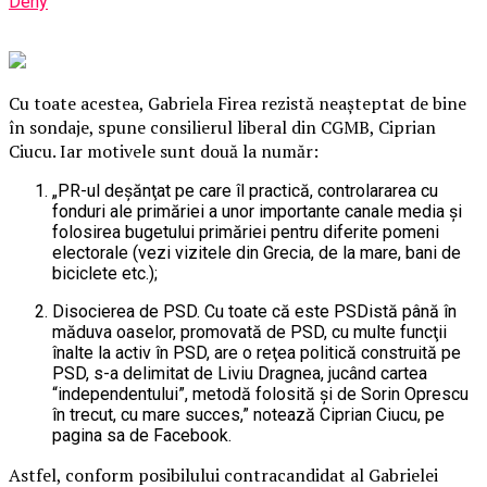
Deny
Cu toate acestea, Gabriela Firea rezistă neaşteptat de bine
în sondaje, spune consilierul liberal din CGMB, Ciprian
Ciucu. Iar motivele sunt două la număr:
„PR-ul deşănţat pe care îl practică, controlararea cu
fonduri ale primăriei a unor importante canale media şi
folosirea bugetului primăriei pentru diferite pomeni
electorale (vezi vizitele din Grecia, de la mare, bani de
biciclete etc.);
Disocierea de PSD.
Cu toate că este PSDistă până în
măduva oaselor, promovată de PSD, cu multe funcţii
înalte la activ în PSD, are o reţea politică construită pe
PSD, s-a delimitat de Liviu Dragnea, jucând cartea
“independentului”, metodă folosită şi de Sorin Oprescu
în trecut, cu mare succes,” notează Ciprian Ciucu, pe
pagina sa de Facebook.
Astfel, conform posibilului contracandidat al Gabrielei