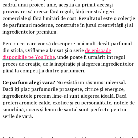
cadrul unui proiect unic, aceștia au primit aceeași
provocare: să creeze fără reguli, fără constrângeri
comerciale și fără limitări de cost. Rezultatul este o colecție
de parfumuri moderne, construite în jurul creativității și al
ingredientelor premium.
Pentru cei care vor să descopere mai mult decât parfumul
din sticlă, Oriflame a lansat și o serie
de episoade
disponibile pe YouTube
, unde poate fi urmărit întregul
proces de creație, de la inspirație și alegerea ingredientelor
până la competiția dintre parfumieri.
Ce parfum alegi vara?
Nu există un răspuns universal.
Dacă îți plac parfumurile proaspete, citrice și energice,
ingredientele precum lime-ul sunt alegerea ideală. Dacă
preferi aromele calde, exotice și cu personalitate, notele de
smochină, cocos și lemn de santal sunt perfecte pentru
serile de vară.