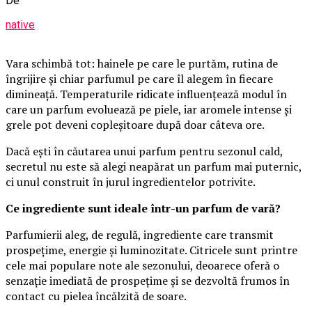
De
native
Vara schimbă tot: hainele pe care le purtăm, rutina de
îngrijire și chiar parfumul pe care îl alegem în fiecare
dimineață. Temperaturile ridicate influențează modul în
care un parfum evoluează pe piele, iar aromele intense și
grele pot deveni copleșitoare după doar câteva ore.
Dacă ești în căutarea unui parfum pentru sezonul cald,
secretul nu este să alegi neapărat un parfum mai puternic,
ci unul construit în jurul ingredientelor potrivite.
Ce ingrediente sunt ideale într-un parfum de vară?
Parfumierii aleg, de regulă, ingrediente care transmit
prospețime, energie și luminozitate. Citricele sunt printre
cele mai populare note ale sezonului, deoarece oferă o
senzație imediată de prospețime și se dezvoltă frumos în
contact cu pielea încălzită de soare.