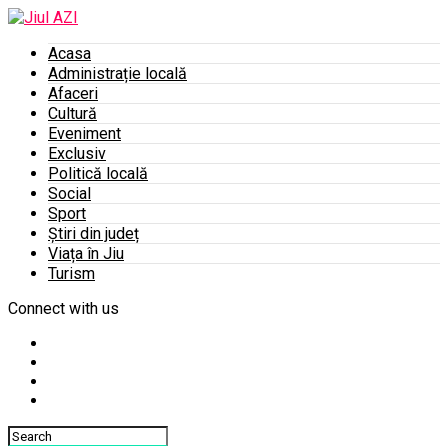
Acasa
Administrație locală
Afaceri
Cultură
Eveniment
Exclusiv
Politică locală
Social
Sport
Știri din județ
Viața în Jiu
Turism
Connect with us