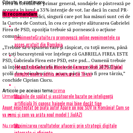
Citeste in continuare
Firea la fotoliul de primar general, sondajele o păstrează pe
aceasta în jurul a 33% intenţie de vot. Iar dacă în cazul PR-
Iti recomandam
ului din bani publici, singurii care pot lua măsuri sunt cei de
la Curtea de Conturi, în cea ce priveşte alăturarea Gabrielei
Firea de PSD, opoziţia trebuie să pornească o acţiune
comună:
EvenimenteGratuite.ro promovează online evenimentele cu
acces gratuit din România
„Trebuie să o spunem tare şi răspicat, cu toţii mereu, până
ce toţi bucureştenii vor înţelege că GABRIELA FIREA ESTE
PSD, Gabrieala Firea este PSD, este psd… Oamenii trebuie
Tot ce trebuie sa stii inainte de Summer Well 2026. Ghidul
să înţeleagă că Gabriela Firea este un produs al PSD şi al
şcolii dan_voiculesciene, acum, până nu va fi prea târziu,”
complet pentru editia aniversara de 15 ani
conchide Ciprian Ciucu.
Articole pe aceiasi tema:
prima
Mașinile de spălat și uscătoarele bazate pe inteligență
Urmatorul
artificială îți cunosc hainele mai bine decât tine
Anunț neașteptat pe piața auto! Apare un nou SUV în România! Cum se
va numi și cum va arăta noul model | JiulAZI
Maximizarea rezultatelor afacerii prin strategii digitale
Nu ratati
integrate și eficiente