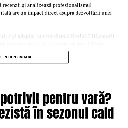
ă recenzii și analizează profesionalismul
itală are un impact direct asupra dezvoltării unei
uitiv și adaptat tuturor dispozitivelor. Utilizatorii
d la informații și care elimină obstacolele din
 contribuie la creșterea încrederii și la
TE IN CONTINUARE
ia asupra brandului. O platformă bine organizată
În plus, structura clară a paginilor îi ajută pe
importante și să interacționeze mai ușor cu
potrivit pentru vară?
ezistă în sezonul cald
de atragere și convingere a publicului. Articolele
ine optimizate oferă valoare și demonstrează