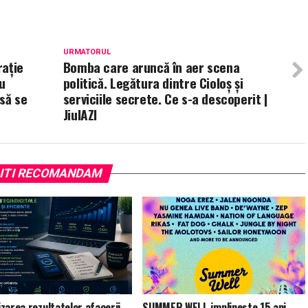
URMATORUL
rație
Bomba care aruncă în aer scena
au
politică. Legătura dintre Cioloș și
să se
serviciile secrete. Ce s-a descoperit |
JiulAZI
ITI RECOMANDAM
zarea rezultatelor afacerii
SUMMER WELL implineste 15 ani.