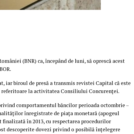
 României (BNR) ca, începând de luni, să oprescă acest
OBOR.
, iar biroul de presă a transmis revistei Capital că este
 referitoare la activitatea Consiliului Concurenţei.
 privind comportamentul băncilor perioada octombrie –
lităţilor înregistrate de piaţa monetară (apogeul
t finalizată în 2013, cu respectarea procedurilor
fost descoperite dovezi privind o posibilă înţelegere