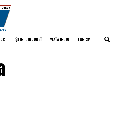
PORT
ȘTIRI DIN JUDEȚ
VIAȚA ÎN JIU
TURISM
a