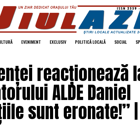
ULTURĂ
EVENIMENT
EXCLUSIV
POLITICĂ LOCALĂ
SOCIAL
S
enței reacționează l
torului ALDE Daniel
iile sunt eronate!” |