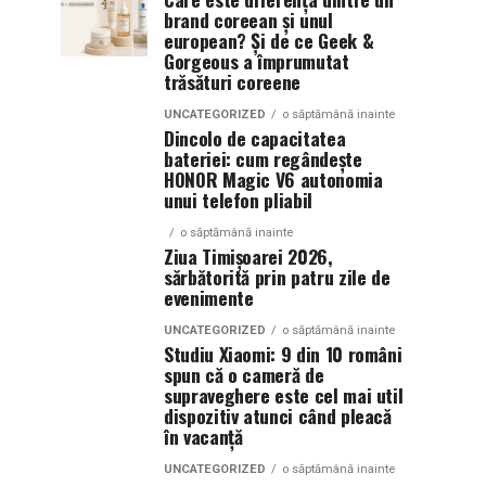
brand coreean și unul
european? Și de ce Geek &
Gorgeous a împrumutat
trăsături coreene
UNCATEGORIZED
o săptămână inainte
Dincolo de capacitatea
bateriei: cum regândește
HONOR Magic V6 autonomia
unui telefon pliabil
o săptămână inainte
Ziua Timișoarei 2026,
sărbătorită prin patru zile de
evenimente
UNCATEGORIZED
o săptămână inainte
Studiu Xiaomi: 9 din 10 români
spun că o cameră de
supraveghere este cel mai util
dispozitiv atunci când pleacă
în vacanță
UNCATEGORIZED
o săptămână inainte