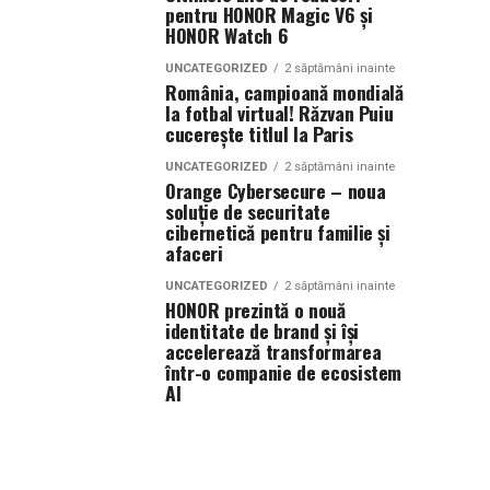
pentru HONOR Magic V6 și
HONOR Watch 6
UNCATEGORIZED
2 săptămâni inainte
România, campioană mondială
la fotbal virtual! Răzvan Puiu
cucerește titlul la Paris
UNCATEGORIZED
2 săptămâni inainte
Orange Cybersecure – noua
soluție de securitate
cibernetică pentru familie și
afaceri
UNCATEGORIZED
2 săptămâni inainte
HONOR prezintă o nouă
identitate de brand și își
accelerează transformarea
într-o companie de ecosistem
AI