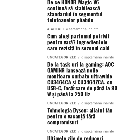
De ce HONOR Magic V6
continuă să stabilească
standardul în segmentul
telefoanelor pliabile
AFACERI
o săptămână inainte
Cum alegi parfumul potrivit
pentru vară? Ingredientele
care rezistă în sezonul cald
UNCATEGORIZED
o săptămână inainte
De la task-uri la gaming: AOC
GAMING lansează noile
monitoare curbate ultrawide
CU34G4CA și CU34G4ZCA, cu
USB-C, încărcare de până la 90
W și până la 250 Hz
UNCATEGORIZED
o săptămână inainte
Tehnologia Dyson: aliatul tău
pentru o vacanță fără
compromisuri
UNCATEGORIZED
o săptămână inainte
Ultimele zile de reduceri