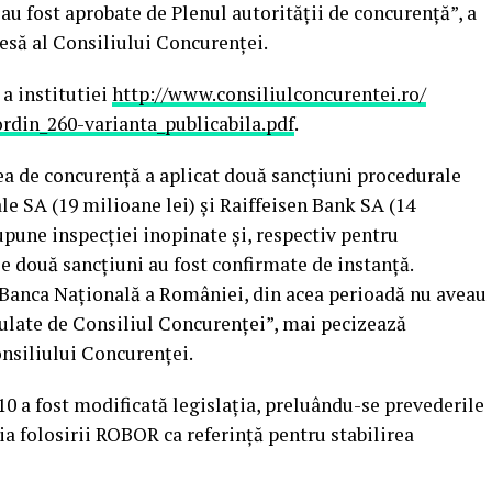
i au fost aprobate de Plenul autorităţii de concurenţă”, a
resă al Consiliului Concurenţei.
 a institutiei
http://www.
consiliulconcurentei.ro/
ordin_260-varianta_
publicabila.pdf
.
ea de concurenţă a aplicat două sancţiuni procedurale
e SA (19 milioane lei) şi Raiffeisen Bank SA (14
pune inspecţiei inopinate şi, respectiv pentru
le două sancţiuni au fost confirmate de instanţă.
 Banca Naţională a României, din acea perioadă nu aveau
rulate de Consiliul Concurenţei”, mai pecizează
onsiliului Concurenţei.
10 a fost modificată legislaţia, preluându-se prevederile
a folosirii ROBOR ca referinţă pentru stabilirea