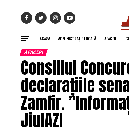
ACASA
ADMINISTRAȚIE LOCALĂ
AFACERI
C
AFACERI
Consiliul Concur
declarațiile sena
Zamfir. ”Informaț
JiulAZI