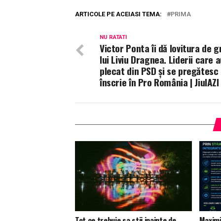
ARTICOLE PE ACEIASI TEMA:
PRIMA
NU RATATI
Victor Ponta îi dă lovitura de g
lui Liviu Dragnea. Liderii care 
plecat din PSD și se pregătesc 
înscrie în Pro România | JiulAZI
Tot ce trebuie sa stii inainte de
Maximi