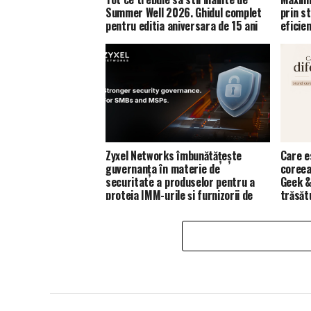
Summer Well 2026. Ghidul complet
prin st
pentru editia aniversara de 15 ani
eficie
Zyxel Networks îmbunătățește
Care e
guvernanța în materie de
coreea
securitate a produselor pentru a
Geek &
proteja IMM-urile și furnizorii de
trăsăt
servicii de gestionare (MSP)