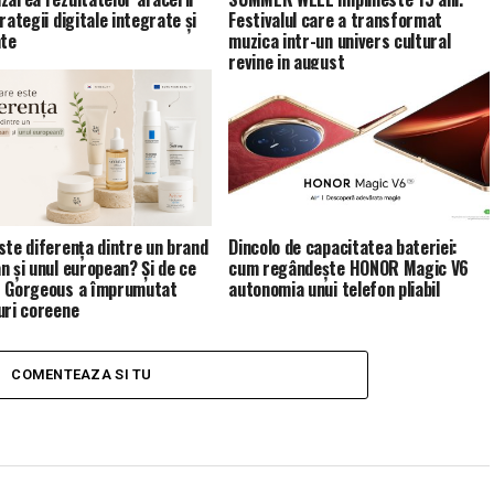
rategii digitale integrate și
Festivalul care a transformat
nte
muzica intr-un univers cultural
revine in august
ste diferența dintre un brand
Dincolo de capacitatea bateriei:
n și unul european? Și de ce
cum regândește HONOR Magic V6
 Gorgeous a împrumutat
autonomia unui telefon pliabil
uri coreene
COMENTEAZA SI TU