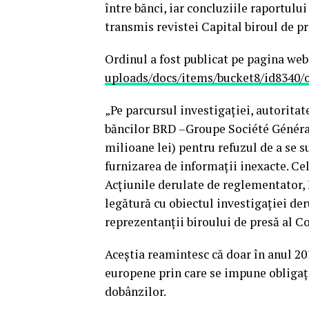
între bănci, iar concluziile raportulu
transmis revistei Capital biroul de p
Ordinul a fost publicat pe pagina web
uploads/docs/items/bucket8/
id8340/
„Pe parcursul investigaţiei, autoritat
băncilor BRD –Groupe Société Général
milioane lei) pentru refuzul de a se su
furnizarea de informaţii inexacte. Ce
Acţiunile derulate de reglementator,
legătură cu obiectul investigaţiei de
reprezentanţii biroului de presă al C
Aceştia reamintesc că doar în anul 20
europene prin care se impune obligaţi
dobânzilor.