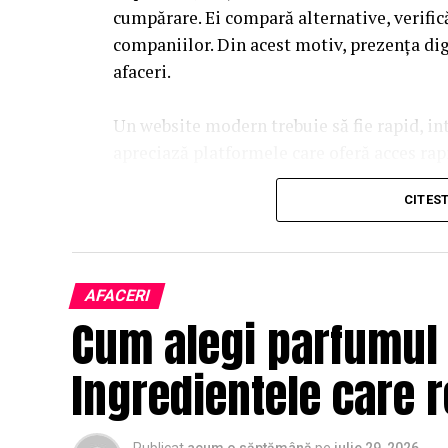
cumpărare. Ei compară alternative, verific
companiilor. Din acest motiv, prezența dig
afaceri.
Un website modern trebuie să fie rapid, int
apreciază platformele care oferă acces rapi
procesul de navigare. O experiență pozitivă
CITES
îmbunătățirea ratelor de conversie.
Designul profesional influențează percepț
transmite seriozitate și atenție la detalii. 
AFACERI
vizitatori să găsească rapid informațiile 
Cum alegi parfumul 
afacerea.
Ingredientele care r
Conținutul are un rol esențial în procesul 
informative, studiile de caz și paginile b