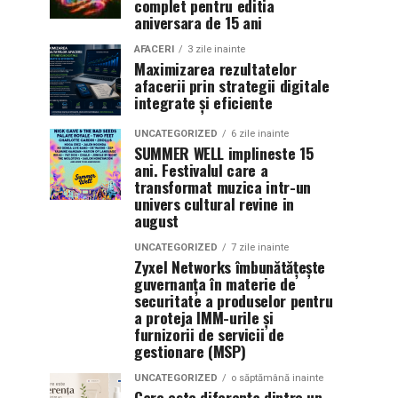
complet pentru editia
aniversara de 15 ani
AFACERI
3 zile inainte
Maximizarea rezultatelor
afacerii prin strategii digitale
integrate și eficiente
UNCATEGORIZED
6 zile inainte
SUMMER WELL implineste 15
ani. Festivalul care a
transformat muzica intr-un
univers cultural revine in
august
UNCATEGORIZED
7 zile inainte
Zyxel Networks îmbunătățește
guvernanța în materie de
securitate a produselor pentru
a proteja IMM-urile și
furnizorii de servicii de
gestionare (MSP)
UNCATEGORIZED
o săptămână inainte
Care este diferența dintre un