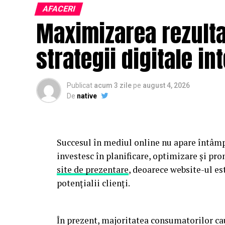
AFACERI
Maximizarea rezultat
strategii digitale in
Publicat
acum 3 zile
pe
august 4, 2026
De
native
Succesul în mediul online nu apare întâmp
investesc în planificare, optimizare și pr
site de prezentare
, deoarece website-ul es
potențialii clienți.
În prezent, majoritatea consumatorilor cau