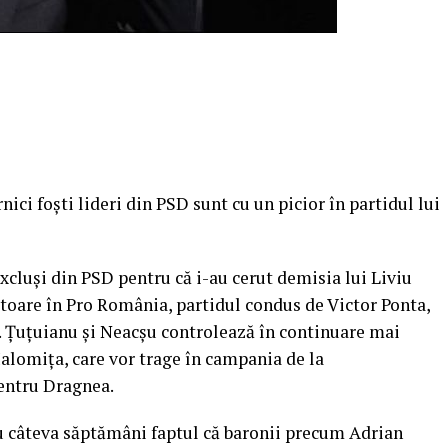
nici foşti lideri din PSD sunt cu un picior în partidul lui
cluşi din PSD pentru că i-au cerut demisia lui Liviu
toare în Pro România, partidul condus de Victor Ponta,
. Ţuţuianu şi Neacşu controlează în continuare mai
alomiţa, care vor trage în campania de la
entru Dragnea.
u câteva săptămâni faptul că baronii precum Adrian