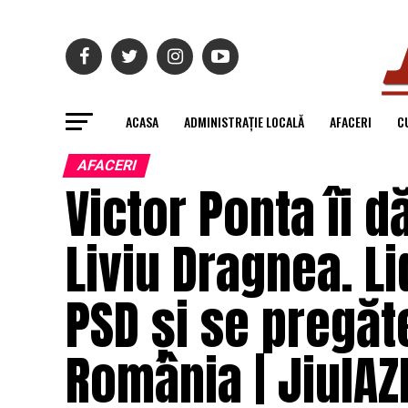
ACASA
ADMINISTRAȚIE LOCALĂ
AFACERI
C
AFACERI
Victor Ponta îi dă
Liviu Dragnea. Li
PSD și se pregăt
România | JiulAZ