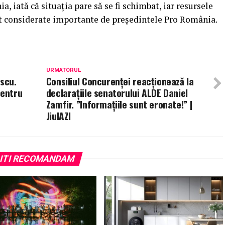
, iată că situaţia pare să se fi schimbat, iar resursele
nt considerate importante de preşedintele Pro România.
URMATORUL
escu.
Consiliul Concurenței reacționează la
pentru
declarațiile senatorului ALDE Daniel
Zamfir. ”Informațiile sunt eronate!” |
JiulAZI
ITI RECOMANDAM