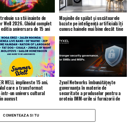
trebuie sa stii inainte de
Mașinile de spălat și uscătoarele
 Well 2026. Ghidul complet
bazate pe inteligență artificială îți
 editia aniversara de 15 ani
cunosc hainele mai bine decât tine
 WELL implineste 15 ani.
Zyxel Networks îmbunătățește
alul care a transformat
guvernanța în materie de
 intr-un univers cultural
securitate a produselor pentru a
 in august
proteja IMM-urile și furnizorii de
servicii de gestionare (MSP)
COMENTEAZA SI TU