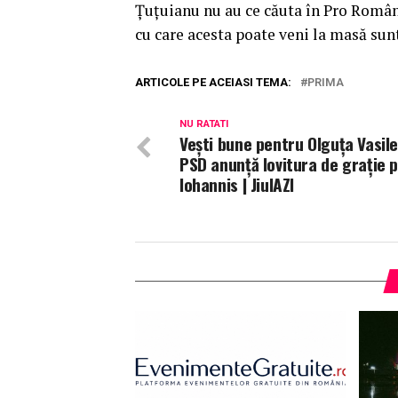
Țuţuianu nu au ce căuta în Pro România
cu care acesta poate veni la masă su
ARTICOLE PE ACEIASI TEMA:
PRIMA
NU RATATI
Vești bune pentru Olguța Vasil
PSD anunță lovitura de grație 
Iohannis | JiulAZI