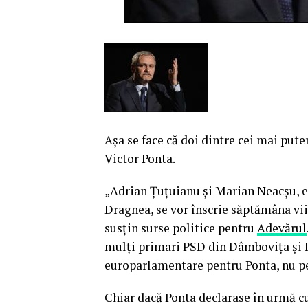
Aşa se face că doi dintre cei mai puter
Victor Ponta.
„Adrian Ţuţuianu şi Marian Neacşu, ex
Dragnea, se vor înscrie săptămâna vii
susţin surse politice pentru
Adevărul
mulţi primari PSD din Dâmboviţa şi I
europarlamentare pentru Ponta, nu p
Chiar dacă Ponta declarase în urmă c