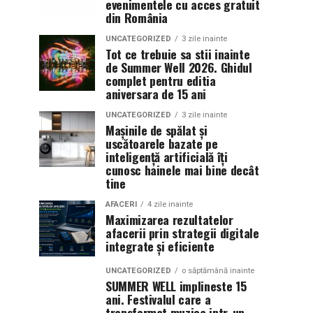
evenimentele cu acces gratuit
din România
UNCATEGORIZED
3 zile inainte
Tot ce trebuie sa stii inainte
de Summer Well 2026. Ghidul
complet pentru editia
aniversara de 15 ani
UNCATEGORIZED
3 zile inainte
Mașinile de spălat și
uscătoarele bazate pe
inteligență artificială îți
cunosc hainele mai bine decât
tine
AFACERI
4 zile inainte
Maximizarea rezultatelor
afacerii prin strategii digitale
integrate și eficiente
UNCATEGORIZED
o săptămână inainte
SUMMER WELL implineste 15
ani. Festivalul care a
transformat muzica intr-un