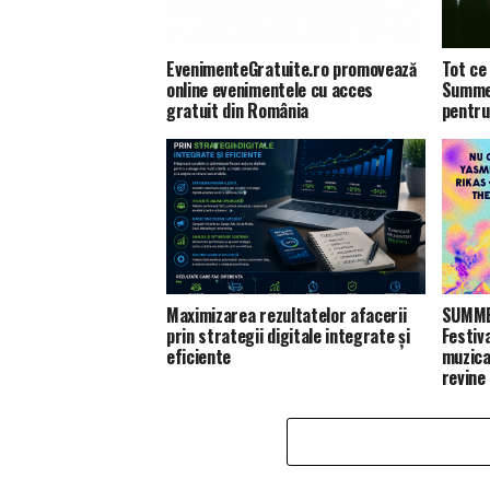
EvenimenteGratuite.ro promovează
Tot ce 
online evenimentele cu acces
Summer
gratuit din România
pentru
Maximizarea rezultatelor afacerii
SUMMER
prin strategii digitale integrate și
Festiv
eficiente
muzica
revine