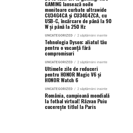
GAMING lansează noile
monitoare curbate ultrawide
CU34G4CA și CU34G4ZCA, cu
USB-C, încărcare de până la 90
W și până la 250 Hz
UNCATEGORIZED
2 săptămâni inainte
Tehnologia Dyson: aliatul tău
pentru o vacanță fără
compromisuri
UNCATEGORIZED
2 săptămâni inainte
Ultimele zile de reduceri
pentru HONOR Magic V6 și
HONOR Watch 6
UNCATEGORIZED
2 săptămâni inainte
România, campioană mondială
la fotbal virtual! Răzvan Puiu
cucerește titlul la Paris