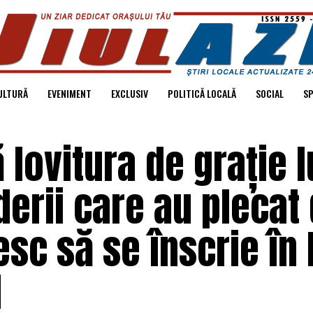
ULTURĂ
EVENIMENT
EXCLUSIV
POLITICĂ LOCALĂ
SOCIAL
S
 lovitura de grație l
derii care au plecat 
esc să se înscrie în
I