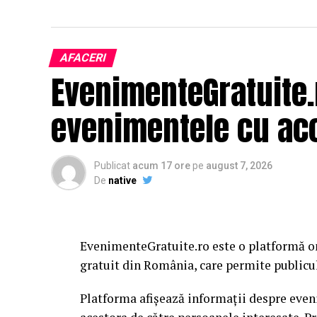
AFACERI
EvenimenteGratuite
evenimentele cu acc
Publicat
acum 17 ore
pe
august 7, 2026
De
native
EvenimenteGratuite.ro este o platformă o
gratuit din România, care permite publiculu
Platforma afișează informații despre eveni