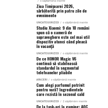
o săptămână inainte
Ziua Timișoarei 2026,
sărbătorită prin patru zile de
evenimente
UNCATEGORIZED
o săptămână inainte
Studiu Xiaomi: 9 din 10 români
spun că o cameră de
supraveghere este cel mai util
dispozitiv atunci când pleacă
în vacanță
UNCATEGORIZED
o săptămână inainte
De ce HONOR Magic V6
continuă să stabilească
standardul în segmentul
telefoanelor pliabile
AFACERI
o săptămână inainte
Cum alegi parfumul potrivit
pentru vară? Ingredientele
care rezistă în sezonul cald
UNCATEGORIZED
2 săptămâni inainte
De la task-uri la gaming: AOC