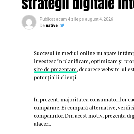
strategii digitale in
Publicat
acum 4 zile
pe
august 4, 2026
De
native
Succesul în mediul online nu apare întâmp
investesc în planificare, optimizare și pr
site de prezentare
, deoarece website-ul es
potențialii clienți.
În prezent, majoritatea consumatorilor cau
cumpărare. Ei compară alternative, verific
companiilor. Din acest motiv, prezența dig
afaceri.