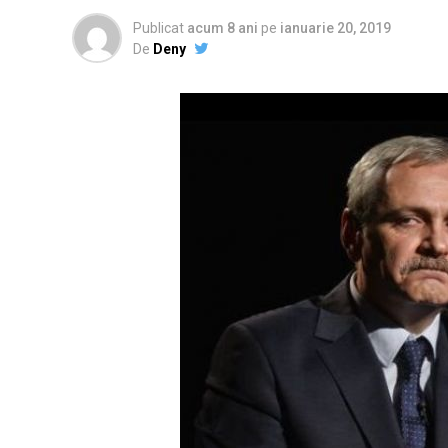
Publicat
acum 8 ani
pe
ianuarie 20, 2019
De
Deny