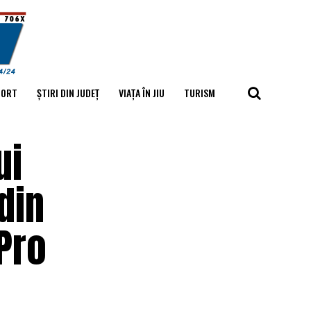
PORT
ȘTIRI DIN JUDEȚ
VIAȚA ÎN JIU
TURISM
ui
din
 Pro