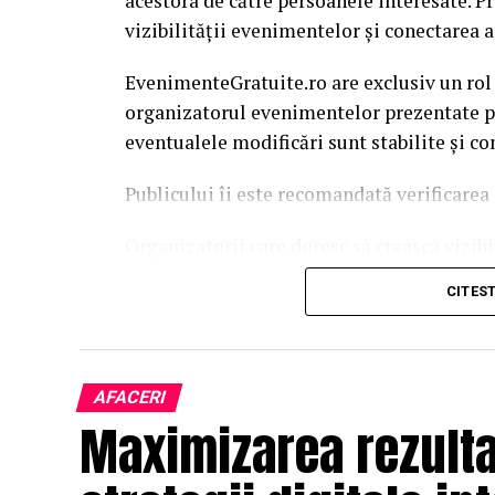
acestora de către persoanele interesate. P
vizibilității evenimentelor și conectarea a
EvenimenteGratuite.ro are exclusiv un rol
organizatorul evenimentelor prezentate pe 
eventualele modificări sunt stabilite și c
Publicului îi este recomandată verificarea 
Organizatorii care doresc să crească vizib
solicita o ofertă de promovare din partea
CITES
este
salut@evenimentegratuite.ro
.
AFACERI
Maximizarea rezultat