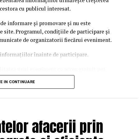
rezentarea informațiilor urmărește creșterea
cestora cu publicul interesat.
 de informare și promovare și nu este
site. Programul, condițiile de participare și
omunicate de organizatorii fiecărui eveniment.
informațiilor înainte de participare.
ilitatea unui eveniment cu acces gratuit pot
 echipei EvenimenteGratuite.ro. Adresa de contact
TE IN CONTINUARE
elor afacerii prin