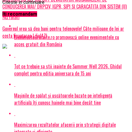
Citeste in continuare
CONDUCEREA MAI/ DRPCIV, IGPR, SIPI SI CARACATITA DIN SISTEM (II)
Iti recomandam
Nu ratati
Guvernul vrea să dea bani pentru telenovele! Câte milioane de lei ar
costa finanțarea | JiulAZI
EvenimenteGratuite.ro promovează online evenimentele cu
acces gratuit din România
Tot ce trebuie sa stii inainte de Summer Well 2026. Ghidul
complet pentru editia aniversara de 15 ani
Mașinile de spălat și uscătoarele bazate pe inteligență
artificială îți cunosc hainele mai bine decât tine
Maximizarea rezultatelor afacerii prin strategii digitale
integrate și eficiente