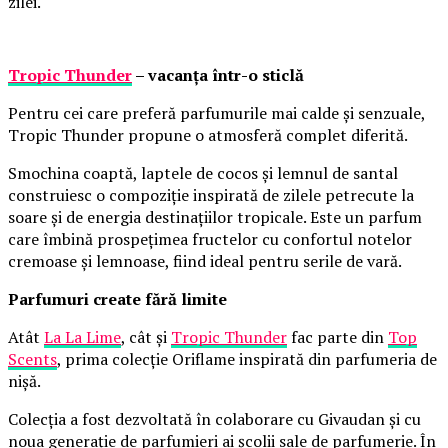
zilei.
Tropic Thunder
– vacanța într-o sticlă
Pentru cei care preferă parfumurile mai calde și senzuale,
Tropic Thunder propune o atmosferă complet diferită.
Smochina coaptă, laptele de cocos și lemnul de santal
construiesc o compoziție inspirată de zilele petrecute la
soare și de energia destinațiilor tropicale. Este un parfum
care îmbină prospețimea fructelor cu confortul notelor
cremoase și lemnoase, fiind ideal pentru serile de vară.
Parfumuri create fără limite
Atât
La La Lime
, cât și
Tropic Thunder
fac parte din
Top
Scents
, prima colecție Oriflame inspirată din parfumeria de
nișă.
Colecția a fost dezvoltată în colaborare cu Givaudan și cu
noua generație de parfumieri ai școlii sale de parfumerie. În