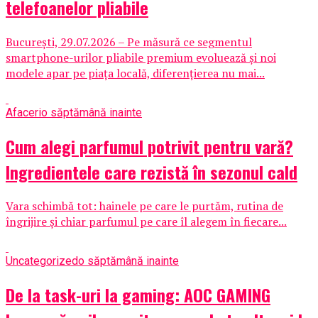
telefoanelor pliabile
București, 29.07.2026 – Pe măsură ce segmentul
smartphone-urilor pliabile premium evoluează și noi
modele apar pe piața locală, diferențierea nu mai...
Afaceri
o săptămână inainte
Cum alegi parfumul potrivit pentru vară?
Ingredientele care rezistă în sezonul cald
Vara schimbă tot: hainele pe care le purtăm, rutina de
îngrijire și chiar parfumul pe care îl alegem în fiecare...
Uncategorized
o săptămână inainte
De la task-uri la gaming: AOC GAMING