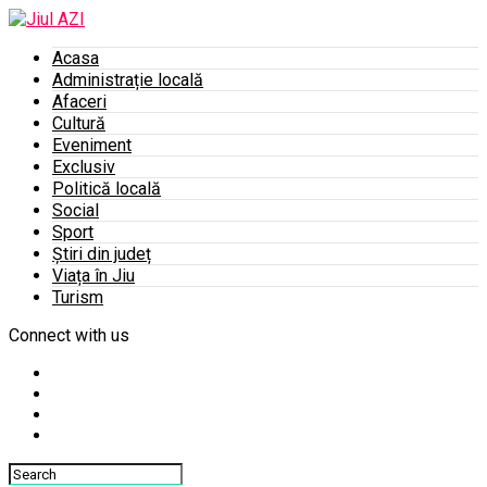
Acasa
Administrație locală
Afaceri
Cultură
Eveniment
Exclusiv
Politică locală
Social
Sport
Știri din județ
Viața în Jiu
Turism
Connect with us