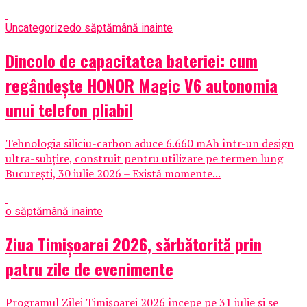
Uncategorized
o săptămână inainte
Dincolo de capacitatea bateriei: cum
regândește HONOR Magic V6 autonomia
unui telefon pliabil
Tehnologia siliciu-carbon aduce 6.660 mAh într-un design
ultra-subțire, construit pentru utilizare pe termen lung
București, 30 iulie 2026 – Există momente...
o săptămână inainte
Ziua Timișoarei 2026, sărbătorită prin
patru zile de evenimente
Programul Zilei Timișoarei 2026 începe pe 31 iulie și se