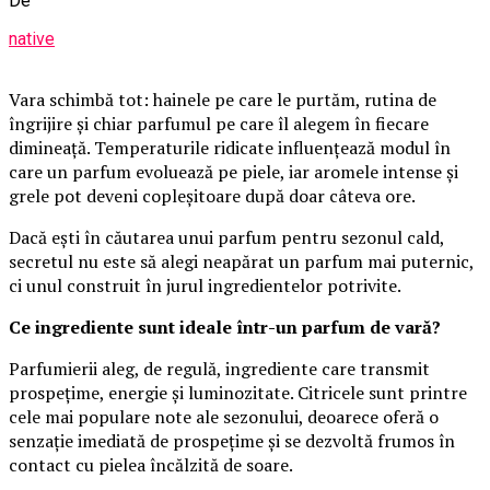
De
native
Vara schimbă tot: hainele pe care le purtăm, rutina de
îngrijire și chiar parfumul pe care îl alegem în fiecare
dimineață. Temperaturile ridicate influențează modul în
care un parfum evoluează pe piele, iar aromele intense și
grele pot deveni copleșitoare după doar câteva ore.
Dacă ești în căutarea unui parfum pentru sezonul cald,
secretul nu este să alegi neapărat un parfum mai puternic,
ci unul construit în jurul ingredientelor potrivite.
Ce ingrediente sunt ideale într-un parfum de vară?
Parfumierii aleg, de regulă, ingrediente care transmit
prospețime, energie și luminozitate. Citricele sunt printre
cele mai populare note ale sezonului, deoarece oferă o
senzație imediată de prospețime și se dezvoltă frumos în
contact cu pielea încălzită de soare.