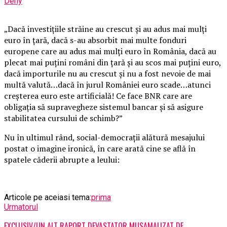
Deny
„Dacă investiţiile străine au crescut şi au adus mai mulţi
euro în ţară, dacă s-au absorbit mai multe fonduri
europene care au adus mai mulţi euro în România, dacă au
plecat mai puţini români din ţară şi au scos mai puţini euro,
dacă importurile nu au crescut şi nu a fost nevoie de mai
multă valută…dacă în jurul României euro scade…atunci
creşterea euro este artificială! Ce face BNR care are
obligaţia să supravegheze sistemul bancar şi să asigure
stabilitatea cursului de schimb?”
Nu în ultimul rând, social-democraţii alătură mesajului
postat o imagine ironică, în care arată cine se află în
spatele căderii abrupte a leului:
Articole pe aceiasi tema:
prima
Urmatorul
EXCLUSIV/UN ALT RAPORT DEVASTATOR MUSAMALIZAT DE