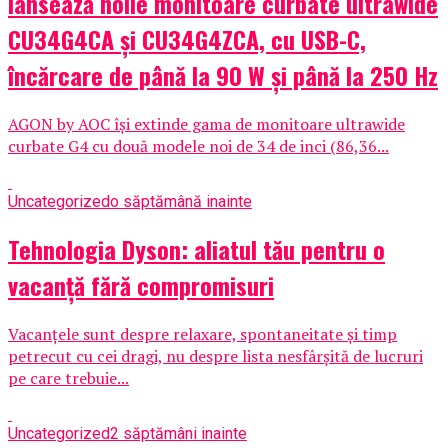
lansează noile monitoare curbate ultrawide
CU34G4CA și CU34G4ZCA, cu USB-C,
încărcare de până la 90 W și până la 250 Hz
AGON by AOC își extinde gama de monitoare ultrawide
curbate G4 cu două modele noi de 34 de inci (86,36...
Uncategorized
o săptămână inainte
Tehnologia Dyson: aliatul tău pentru o
vacanță fără compromisuri
Vacanțele sunt despre relaxare, spontaneitate și timp
petrecut cu cei dragi, nu despre lista nesfârșită de lucruri
pe care trebuie...
Uncategorized
2 săptămâni inainte