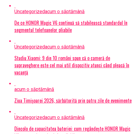
Uncategorized
acum o săptămână
De ce HONOR Magic V6 continuă să stabilească standardul în
segmentul telefoanelor pliabile
Uncategorized
acum o săptămână
Studiu Xiaomi: 9 din 10 români spun că o cameră de
supraveghere este cel mai util dispozitiv atunci când pleacă în
vacanță
acum o săptămână
Ziua Timișoarei 2026, sărbătorită prin patru zile de evenimente
Uncategorized
acum o săptămână
Dincolo de capacitatea bateriei: cum regândește HONOR Magic