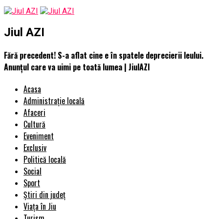
Jiul AZI
Fără precedent! S-a aflat cine e în spatele deprecierii leului.
Anunțul care va uimi pe toată lumea | JiulAZI
Acasa
Administrație locală
Afaceri
Cultură
Eveniment
Exclusiv
Politică locală
Social
Sport
Știri din județ
Viața în Jiu
Turism