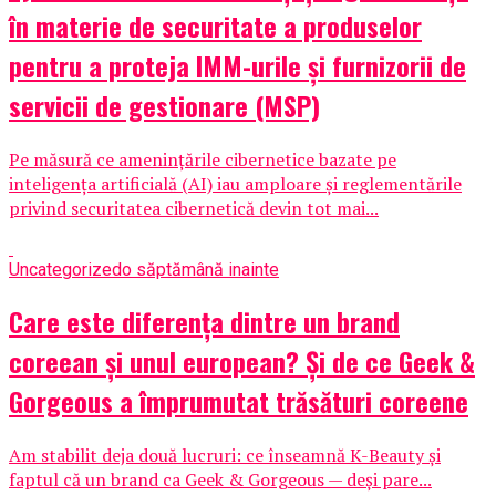
în materie de securitate a produselor
pentru a proteja IMM-urile și furnizorii de
servicii de gestionare (MSP)
Pe măsură ce amenințările cibernetice bazate pe
inteligența artificială (AI) iau amploare și reglementările
privind securitatea cibernetică devin tot mai...
Uncategorized
o săptămână inainte
Care este diferența dintre un brand
coreean și unul european? Și de ce Geek &
Gorgeous a împrumutat trăsături coreene
Am stabilit deja două lucruri: ce înseamnă K-Beauty și
faptul că un brand ca Geek & Gorgeous — deși pare...