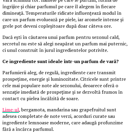
Vara schimbă tot: hainele pe care le purtăm, rutina de
îngrijire și chiar parfumul pe care îl alegem în fiecare
dimineață. Temperaturile ridicate influențează modul în
care un parfum evoluează pe piele, iar aromele intense și
grele pot deveni copleșitoare după doar câteva ore.
Dacă ești în căutarea unui parfum pentru sezonul cald,
secretul nu este să alegi neapărat un parfum mai puternic,
ci unul construit în jurul ingredientelor potrivite.
Ce ingrediente sunt ideale într-un parfum de vară?
Parfumierii aleg, de regulă, ingrediente care transmit
prospețime, energie și luminozitate. Citricele sunt printre
cele mai populare note ale sezonului, deoarece oferă o
senzație imediată de prospețime și se dezvoltă frumos în
contact cu pielea încălzită de soare.
Lime-ul
, bergamota, mandarina sau grapefruitul sunt
adesea completate de note verzi, acorduri curate sau
ingrediente lemnoase moderne, care adaugă profunzime
fără a încărca parfumul.