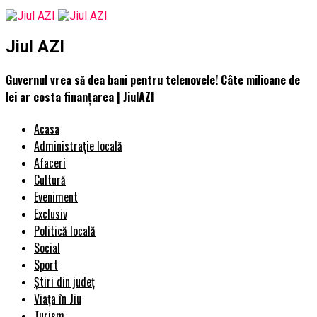
Jiul AZI
Guvernul vrea să dea bani pentru telenovele! Câte milioane de
lei ar costa finanțarea | JiulAZI
Acasa
Administrație locală
Afaceri
Cultură
Eveniment
Exclusiv
Politică locală
Social
Sport
Știri din județ
Viața în Jiu
Turism