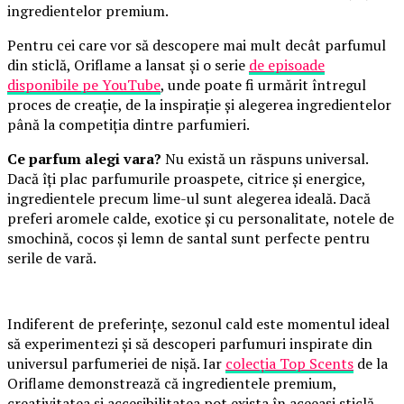
ingredientelor premium.
Pentru cei care vor să descopere mai mult decât parfumul
din sticlă, Oriflame a lansat și o serie
de episoade
disponibile pe YouTube
, unde poate fi urmărit întregul
proces de creație, de la inspirație și alegerea ingredientelor
până la competiția dintre parfumieri.
Ce parfum alegi vara?
Nu există un răspuns universal.
Dacă îți plac parfumurile proaspete, citrice și energice,
ingredientele precum lime-ul sunt alegerea ideală. Dacă
preferi aromele calde, exotice și cu personalitate, notele de
smochină, cocos și lemn de santal sunt perfecte pentru
serile de vară.
Indiferent de preferințe, sezonul cald este momentul ideal
să experimentezi și să descoperi parfumuri inspirate din
universul parfumeriei de nișă. Iar
colecția Top Scents
de la
Oriflame demonstrează că ingredientele premium,
creativitatea și accesibilitatea pot exista în aceeași sticlă.