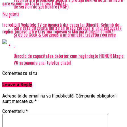
care va uimi pe toată lumea | JiulAZI
de servicii de gestionare (MSP)
Nu ratati
Incredibil! Vedetele TV se încaieră din cauza lui Dăncilă! Schimb de
Care este diferența dintre un brand coreean și unul european?
replici tăioase între Cristina Țopescu și Marina Almășan | JiulAZI
Și de ce Geek & Gorgeous a împrumutat trăsături coreene
Dincolo de capacitatea bateriei: cum regândește HONOR Magic
V6 autonomia unui telefon pliabil
Comenteaza si tu
Leave a Reply
Adresa ta de email nu va fi publicată.
Câmpurile obligatorii
sunt marcate cu
*
Comentariu
*