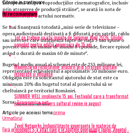
Europeană asupra coproducţiilor cinematografice, inclusiv
Citeste in continuare
prin atragerea de producţii străine”, se arată în nota de
Iti recomandam
fundamentare a actului normativ.
Se mai finanţează totodată „mini-serie de televiziune –
opera audiovizuală destinată a fi difuzată prin satelit, cablu
Tot ce trebuie sa stii inainte de Summer Well 2026. Ghidul
sau internet care înfăţişează fapte de viaţă 3 sau spune o
complet pentru editia aniversara de 15 ani
poveste într-un număr de maxim 8 episoade, fiecare episod
având o durată de maxim 60 de minute”.
Bugetul mediu anual al schemei este de 233 milioane lei,
Maximizarea rezultatelor afacerii prin strategii digitale
reprezentând echivalentul a aproximativ 50 milioane euro.
integrate și eficiente
Obligaţia este ca solicitantul ajutorului de stat este ca
minimum 20% din bugetul total al proiectului să se
cheltuiască pe teritoriul României.
SUMMER WELL implineste 15 ani. Festivalul care a transformat
Sursa:
Economica.net.
muzica intr-un univers cultural revine in august
Articole pe aceiasi tema:
prima
Urmatorul
Zyxel Networks îmbunătățește guvernanța în materie de
Fără precedent! S-a aflat cine e în spatele deprecierii leului. Anunțul
securitate a produselor pentru a proteja IMM-urile și furnizorii