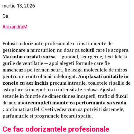
martie 13, 2026
De
AlexandraM
Folositi odorizante profesionale ca instrumente de
gestionare a mirosurilor, nu doar ca solutii care le acopera.
Mai intai curatati sursa
— gunoiul, scurgerile, textilele si
gurile de ventilatie — apoi alegeti formule care fie
mascheaza pe termen scurt, fie leaga moleculele de miros
pentru un control mai indelungat.
Amplasati unitatile in
zonele cu aer inchis
precum intrarile, toaletele si salile de
asteptare si incepeti cu o intensitate redusa. Ajustati
setarile in functie de dimensiunea incaperii, trafic si fluxul
de aer, apoi
reumpleti inainte ca performanta sa scada
.
Continuati astfel si veti vedea cum sa potriviti sistemele,
parfumurile si programele fiecarui spatiu.
Ce fac odorizantele profesionale