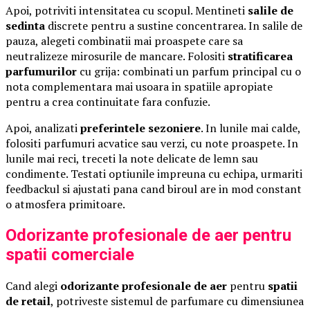
Apoi, potriviti intensitatea cu scopul. Mentineti
salile de
sedinta
discrete pentru a sustine concentrarea. In salile de
pauza, alegeti combinatii mai proaspete care sa
neutralizeze mirosurile de mancare. Folositi
stratificarea
parfumurilor
cu grija: combinati un parfum principal cu o
nota complementara mai usoara in spatiile apropiate
pentru a crea continuitate fara confuzie.
Apoi, analizati
preferintele sezoniere
. In lunile mai calde,
folositi parfumuri acvatice sau verzi, cu note proaspete. In
lunile mai reci, treceti la note delicate de lemn sau
condimente. Testati optiunile impreuna cu echipa, urmariti
feedbackul si ajustati pana cand biroul are in mod constant
o atmosfera primitoare.
Odorizante profesionale de aer pentru
spatii comerciale
Cand alegi
odorizante profesionale de aer
pentru
spatii
de retail
, potriveste sistemul de parfumare cu dimensiunea