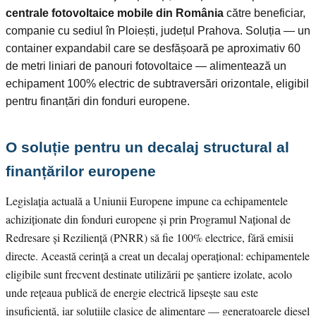
centrale fotovoltaice mobile din România
către beneficiar,
companie cu sediul în Ploiești, județul Prahova. Soluția — un
container expandabil care se desfășoară pe aproximativ 60
de metri liniari de panouri fotovoltaice — alimentează un
echipament 100% electric de subtraversări orizontale, eligibil
pentru finanțări din fonduri europene.
O soluție pentru un decalaj structural al
finanțărilor europene
Legislația actuală a Uniunii Europene impune ca echipamentele
achiziționate din fonduri europene și prin Programul Național de
Redresare și Reziliență (PNRR) să fie 100% electrice, fără emisii
directe. Această cerință a creat un decalaj operațional: echipamentele
eligibile sunt frecvent destinate utilizării pe șantiere izolate, acolo
unde rețeaua publică de energie electrică lipsește sau este
insuficientă, iar soluțiile clasice de alimentare — generatoarele diesel