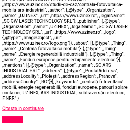
„https://www.uzinex.ro/studii-de-caz/centrala-fotovoltaica-
mobila-ars-industrial”, „author”: {„@type”: „Organization”,
„name”: „UZINEX”, „url”: „https://www.uzinex.ro”, „legalName”:
„SC GW LASER TECHNOLOGY SRL”}, „publisher”: {„@type”:
„Organization”, „name”: „UZINEX”, „legalName”: „SC GW LASER
TECHNOLOGY SRL”, „url”: „https://www.uzinex.ro”, „logo”:
{„@type”: „ImageObject”, „url”:
„https://www.uzinex.ro/logo.png”}}, „about”: [{„@type”: „Thing”,
„name”: „Centrală fotovoltaică mobilă”}, {„@type”: „Thing”,
„name”: „Energie regenerabilă industrială”}, {„@type”: „Thing”,
„name”: „Fonduri europene pentru echipamente electrice”}],
„mentions”: [{„@type”: „Organization”, „name”: „SC ARS
INDUSTRIAL SRL”, „address”: {„@type”: „PostalAddress”,
„addressLocality”: „Ploiești”, „addressRegion”: „Prahova”,
„addressCountry”: „RO”}}], „keywords”: „centrală fotovoltaică
mobilă, energie regenerabilă, fonduri europene, panouri solare
container, UZINEX, ARS INDUSTRIAL, subtraversări electrice,
PNRR” }
Citeste in continuare
Exclusiv