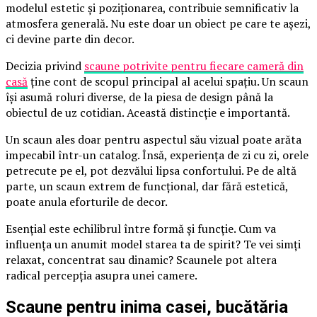
modelul estetic și poziționarea, contribuie semnificativ la
atmosfera generală. Nu este doar un obiect pe care te așezi,
ci devine parte din decor.
Decizia privind
scaune potrivite pentru fiecare cameră din
casă
ține cont de scopul principal al acelui spațiu. Un scaun
își asumă roluri diverse, de la piesa de design până la
obiectul de uz cotidian. Această distincție e importantă.
Un scaun ales doar pentru aspectul său vizual poate arăta
impecabil într-un catalog. Însă, experiența de zi cu zi, orele
petrecute pe el, pot dezvălui lipsa confortului. Pe de altă
parte, un scaun extrem de funcțional, dar fără estetică,
poate anula eforturile de decor.
Esențial este echilibrul între formă și funcție. Cum va
influența un anumit model starea ta de spirit? Te vei simți
relaxat, concentrat sau dinamic? Scaunele pot altera
radical percepția asupra unei camere.
Scaune pentru inima casei, bucătăria