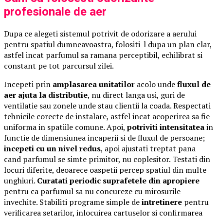
profesionale de aer
Dupa ce alegeti sistemul potrivit de odorizare a aerului
pentru spatiul dumneavoastra, folositi-l dupa un plan clar,
astfel incat parfumul sa ramana perceptibil, echilibrat si
constant pe tot parcursul zilei.
Incepeti prin
amplasarea unitatilor
acolo unde
fluxul de
aer ajuta la distributie
, nu direct langa usi, guri de
ventilatie sau zonele unde stau clientii la coada. Respectati
tehnicile corecte de instalare, astfel incat acoperirea sa fie
uniforma in spatiile comune. Apoi,
potriviti intensitatea
in
functie de dimensiunea incaperii si de fluxul de persoane;
incepeti cu un nivel redus
, apoi ajustati treptat pana
cand parfumul se simte primitor, nu coplesitor. Testati din
locuri diferite, deoarece oaspetii percep spatiul din multe
unghiuri.
Curatati periodic suprafetele din apropiere
pentru ca parfumul sa nu concureze cu mirosurile
invechite. Stabiliti programe simple de
intretinere
pentru
verificarea setarilor, inlocuirea cartuselor si confirmarea