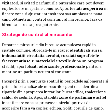
vizitatori, si evitati parfumurile puternice care pot deveni
coplesitoare in spatiile comune. Apoi,
testati acoperirea
in
fiecare zona si ajustati intensitatea sau amplasarea pana
cand obtineti un control constant al mirosurilor, fara ca
biroul sa miroasa prea puternic.
Strategii de control al mirosurilor
Deoarece mirosurile din birou se acumuleaza rapid in
spatiile comune, abordati-le in etape:
identificati sursa
,
imbunatatiti circulatia aerului
,
curatati suprafetele
frecvent atinse si materialele textile
dupa un program
stabilit, apoi folositi
odorizante profesionale
pentru a
mentine un parfum neutru si constant.
Incepeti prin a parcurge spatiul in perioadele aglomerate si
prin a folosi analize ale mirosurilor pentru a identifica
tiparele din apropierea intrarilor, bucatariilor, toaletelor si
salilor de sedinta. Apoi, stabiliti
zone de parfumare
astfel
incat fiecare zona sa primeasca nivelul potrivit de
acoperire fara a va coplesi echipa. Goliti cosurile de gunoi,