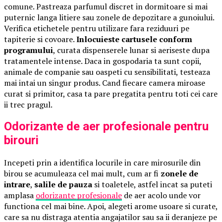
comune. Pastreaza parfumul discret in dormitoare si mai
puternic langa litiere sau zonele de depozitare a gunoiului.
Verifica etichetele pentru utilizare fara reziduuri pe
tapiterie si covoare.
Inlocuieste cartusele conform
programului
, curata dispenserele lunar si aeriseste dupa
tratamentele intense. Daca in gospodaria ta sunt copii,
animale de companie sau oaspeti cu sensibilitati, testeaza
mai intai un singur produs. Cand fiecare camera miroase
curat si primitor, casa ta pare pregatita pentru toti cei care
ii trec pragul.
Odorizante de aer profesionale pentru
birouri
Incepeti prin a identifica locurile in care mirosurile din
birou se acumuleaza cel mai mult, cum ar fi
zonele de
intrare
,
salile de pauza
si toaletele, astfel incat sa puteti
amplasa
odorizante profesionale
de aer acolo unde vor
functiona cel mai bine. Apoi, alegeti arome usoare si curate,
care sa nu distraga atentia angajatilor sau sa ii deranjeze pe