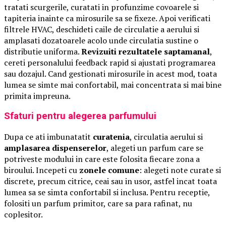
tratati scurgerile, curatati in profunzime covoarele si
tapiteria inainte ca mirosurile sa se fixeze. Apoi verificati
filtrele HVAC, deschideti caile de circulatie a aerului si
amplasati dozatoarele acolo unde circulatia sustine o
distributie uniforma.
Revizuiti rezultatele saptamanal
,
cereti personalului feedback rapid si ajustati programarea
sau dozajul. Cand gestionati mirosurile in acest mod, toata
lumea se simte mai confortabil, mai concentrata si mai bine
primita impreuna.
Sfaturi pentru alegerea parfumului
Dupa ce ati imbunatatit
curatenia
, circulatia aerului si
amplasarea dispenserelor
, alegeti un parfum care se
potriveste modului in care este folosita fiecare zona a
biroului. Incepeti cu
zonele comune
: alegeti note curate si
discrete, precum citrice, ceai sau in usor, astfel incat toata
lumea sa se simta confortabil si inclusa. Pentru receptie,
folositi un parfum primitor, care sa para rafinat, nu
coplesitor.