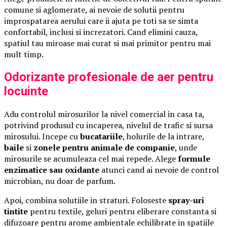
comune si aglomerate, ai nevoie de solutii pentru
improspatarea aerului care ii ajuta pe toti sa se simta
confortabil, inclusi si increzatori. Cand elimini cauza,
spatiul tau miroase mai curat si mai primitor pentru mai
mult timp.
Odorizante profesionale de aer pentru
locuinte
Adu controlul mirosurilor la nivel comercial in casa ta,
potrivind produsul cu incaperea, nivelul de trafic si sursa
mirosului. Incepe cu
bucatariile
, holurile de la intrare,
baile
si
zonele pentru animale de companie
, unde
mirosurile se acumuleaza cel mai repede. Alege
formule
enzimatice sau oxidante
atunci cand ai nevoie de control
microbian, nu doar de parfum.
Apoi, combina solutiile in straturi. Foloseste
spray-uri
tintite
pentru textile, geluri pentru eliberare constanta si
difuzoare pentru arome ambientale echilibrate in spatiile