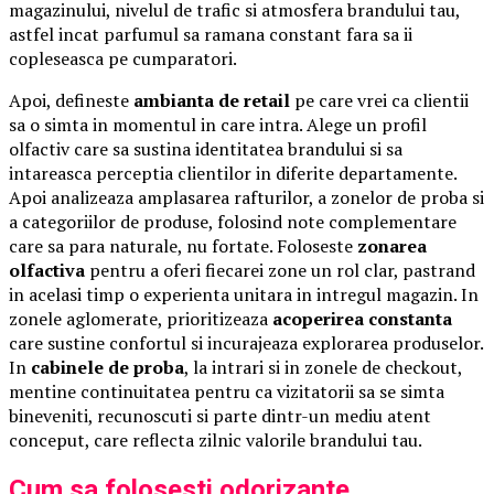
magazinului, nivelul de trafic si atmosfera brandului tau,
astfel incat parfumul sa ramana constant fara sa ii
copleseasca pe cumparatori.
Apoi, defineste
ambianta de retail
pe care vrei ca clientii
sa o simta in momentul in care intra. Alege un profil
olfactiv care sa sustina identitatea brandului si sa
intareasca perceptia clientilor in diferite departamente.
Apoi analizeaza amplasarea rafturilor, a zonelor de proba si
a categoriilor de produse, folosind note complementare
care sa para naturale, nu fortate. Foloseste
zonarea
olfactiva
pentru a oferi fiecarei zone un rol clar, pastrand
in acelasi timp o experienta unitara in intregul magazin. In
zonele aglomerate, prioritizeaza
acoperirea constanta
care sustine confortul si incurajeaza explorarea produselor.
In
cabinele de proba
, la intrari si in zonele de checkout,
mentine continuitatea pentru ca vizitatorii sa se simta
bineveniti, recunoscuti si parte dintr-un mediu atent
conceput, care reflecta zilnic valorile brandului tau.
Cum sa folosesti odorizante