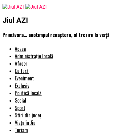
Jiul AZI
Primăvara… anotimpul renașterii, al trezirii la viață
Acasa
Administrație locală
Afaceri
Cultură
Eveniment
Exclusiv
Politică locală
Social
Sport
Știri din județ
Viața în Jiu
Turism