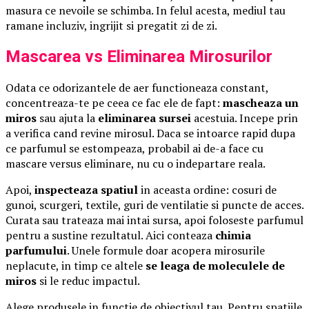
masura ce nevoile se schimba. In felul acesta, mediul tau
ramane incluziv, ingrijit si pregatit zi de zi.
Mascarea vs Eliminarea Mirosurilor
Odata ce odorizantele de aer functioneaza constant,
concentreaza-te pe ceea ce fac ele de fapt:
mascheaza un
miros
sau ajuta la
eliminarea sursei
acestuia. Incepe prin
a verifica cand revine mirosul. Daca se intoarce rapid dupa
ce parfumul se estompeaza, probabil ai de-a face cu
mascare versus eliminare, nu cu o indepartare reala.
Apoi,
inspecteaza spatiul
in aceasta ordine: cosuri de
gunoi, scurgeri, textile, guri de ventilatie si puncte de acces.
Curata sau trateaza mai intai sursa, apoi foloseste parfumul
pentru a sustine rezultatul. Aici conteaza
chimia
parfumului
. Unele formule doar acopera mirosurile
neplacute, in timp ce altele
se leaga de moleculele de
miros
si le reduc impactul.
Alege produsele in functie de obiectivul tau. Pentru spatiile