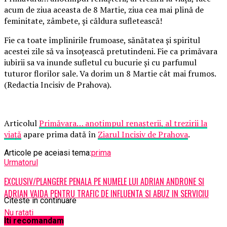
acum de ziua aceasta de 8 Martie, ziua cea mai plină de
feminitate, zâmbete, și căldura sufletească!
Fie ca toate împlinirile frumoase, sănătatea și spiritul
acestei zile să va însoțească pretutindeni. Fie ca primăvara
iubirii sa va inunde sufletul cu bucurie și cu parfumul
tuturor florilor sale. Va dorim un 8 Martie cât mai frumos.
(Redactia Incisiv de Prahova).
Articolul
Primăvara… anotimpul renașterii, al trezirii la
viață
apare prima dată în
Ziarul Incisiv de Prahova
.
Articole pe aceiasi tema:
prima
Urmatorul
EXCLUSIV/PLANGERE PENALA PE NUMELE LUI ADRIAN ANDRONE SI
ADRIAN VAIDA PENTRU TRAFIC DE INFLUENTA SI ABUZ IN SERVICIU
Citeste in continuare
Nu ratati
Iti recomandam