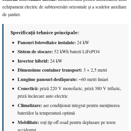
echipament electric de subtraversări orizontale și a sculelor auxiliare
de șantier.
Specificații tehnice principale:
Panouri fotovoltaice instalate:
24 kW
Sistem de stocare:
52 kWh baterii LiFePO4
Invertor hibrid:
24 kW
Dimensiune container transport:
3 × 2,5 metri
Lungime panouri desfășurate:
~60 metri liniari
Conectică:
priză 220 V monofazic, priză 380 V trifazic,
priză încărcare auto electric
Climatizare:
aer condiționat integrat pentru menținerea
bateriilor la temperatură optimă
Mobilitate:
roți tip off-road pentru deplasare pe teren
accidentat