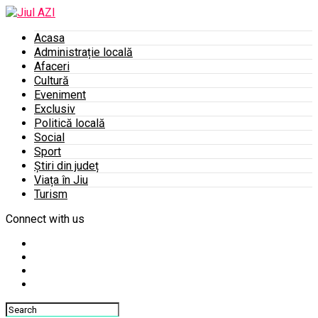
Acasa
Administrație locală
Afaceri
Cultură
Eveniment
Exclusiv
Politică locală
Social
Sport
Știri din județ
Viața în Jiu
Turism
Connect with us