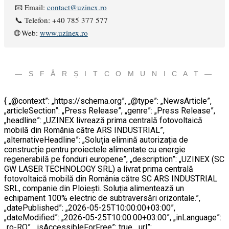
📧 Email:
contact@uzinex.ro
📞 Telefon: +40 785 377 577
🌐 Web:
www.uzinex.ro
— S F Â R Ș I T C O M U N I C A T —
{ „@context”: „https://schema.org”, „@type”: „NewsArticle”,
„articleSection”: „Press Release”, „genre”: „Press Release”,
„headline”: „UZINEX livrează prima centrală fotovoltaică
mobilă din România către ARS INDUSTRIAL”,
„alternativeHeadline”: „Soluția elimină autorizația de
construcție pentru proiectele alimentate cu energie
regenerabilă pe fonduri europene”, „description”: „UZINEX (SC
GW LASER TECHNOLOGY SRL) a livrat prima centrală
fotovoltaică mobilă din România către SC ARS INDUSTRIAL
SRL, companie din Ploiești. Soluția alimentează un
echipament 100% electric de subtraversări orizontale.”,
„datePublished”: „2026-05-25T10:00:00+03:00”,
„dateModified”: „2026-05-25T10:00:00+03:00”, „inLanguage”:
„ro-RO”, „isAccessibleForFree”: true, „url”: