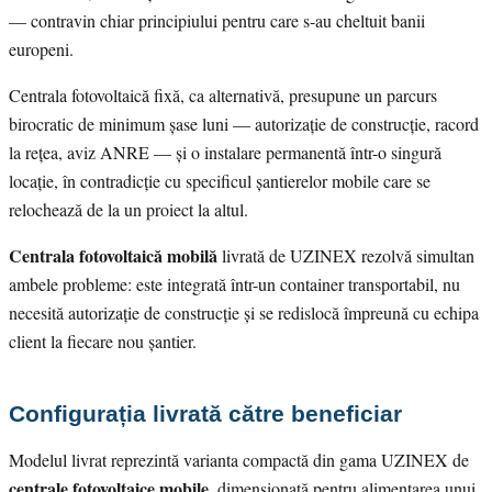
— contravin chiar principiului pentru care s-au cheltuit banii
europeni.
Centrala fotovoltaică fixă, ca alternativă, presupune un parcurs
birocratic de minimum șase luni — autorizație de construcție, racord
la rețea, aviz ANRE — și o instalare permanentă într-o singură
locație, în contradicție cu specificul șantierelor mobile care se
relochează de la un proiect la altul.
Centrala fotovoltaică mobilă
livrată de UZINEX rezolvă simultan
ambele probleme: este integrată într-un container transportabil, nu
necesită autorizație de construcție și se redislocă împreună cu echipa
client la fiecare nou șantier.
Configurația livrată către beneficiar
Modelul livrat reprezintă varianta compactă din gama UZINEX de
centrale fotovoltaice mobile
, dimensionată pentru alimentarea unui