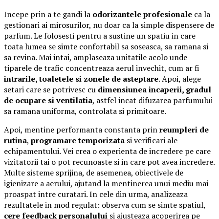
Incepe prin a te gandi la
odorizantele profesionale
ca la
gestionari ai mirosurilor, nu doar ca la simple dispensere de
parfum. Le folosesti pentru a sustine un spatiu in care
toata lumea se simte confortabil sa soseasca, sa ramana si
sa revina. Mai intai, amplaseaza unitatile acolo unde
tiparele de trafic concentreaza aerul invechit, cum ar fi
intrarile, toaletele si zonele de asteptare
. Apoi, alege
setari care se potrivesc cu
dimensiunea incaperii, gradul
de ocupare si ventilatia
, astfel incat difuzarea parfumului
sa ramana uniforma, controlata si primitoare.
Apoi, mentine performanta constanta prin
reumpleri de
rutina
,
programare temporizata
si verificari ale
echipamentului. Vei crea o experienta de incredere pe care
vizitatorii tai o pot recunoaste si in care pot avea incredere.
Multe sisteme sprijina, de asemenea, obiectivele de
igienizare a aerului, ajutand la mentinerea unui mediu mai
proaspat intre curatari. In cele din urma, analizeaza
rezultatele in mod regulat: observa cum se simte spatiul,
cere feedback personalului
si ajusteaza acoperirea pe