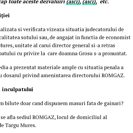
cap toate aceste dezvaluiri
(aici),
(aici),
etc.
ției
alizata si verificata vizeaza situatia judecatorului de
 calitatea sotului sau, de angajat in functia de economist
es, unitate al carui director general si-a retras
atului cu privire la care doamna Grosu s-a pronuntat.
dia a prezentat materiale ample cu situatia penala a
 cu dosarul privind amenintarea directorului ROMGAZ.
 inculpatului
m bilute doar cand dispunem masuri fata de gainari?
 se afla sediul ROMGAZ, locul de domiciliul al
 de Targu Mures.