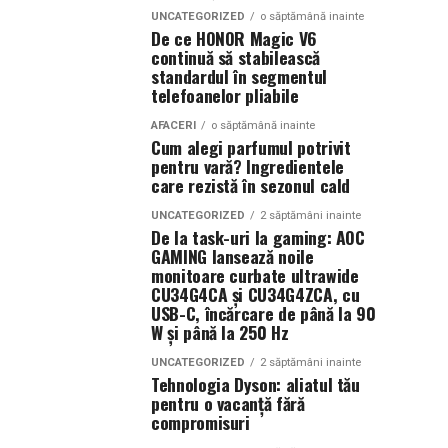
UNCATEGORIZED
o săptămână inainte
De ce HONOR Magic V6
continuă să stabilească
standardul în segmentul
telefoanelor pliabile
AFACERI
o săptămână inainte
Cum alegi parfumul potrivit
pentru vară? Ingredientele
care rezistă în sezonul cald
UNCATEGORIZED
2 săptămâni inainte
De la task-uri la gaming: AOC
GAMING lansează noile
monitoare curbate ultrawide
CU34G4CA și CU34G4ZCA, cu
USB-C, încărcare de până la 90
W și până la 250 Hz
UNCATEGORIZED
2 săptămâni inainte
Tehnologia Dyson: aliatul tău
pentru o vacanță fără
compromisuri