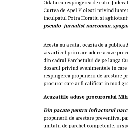
Odata cu respingerea de catre Judecat
Curtea de Apel Ploiesti privind luare
inculpatul Potra Horatiu si aghiotantu
pseudo- jurnalist narcoman, spagar 
Acesta nu a ratat ocazia de a publica
zis articol prin care aduce acuze pro
din cadrul Parchetului de pe langa Cur
dosarul privind evenimentele in care 
respingerea propunerii de arestare p
procuror care ar fi calificat in mod gre
Acuzatiile aduse procurorului Mih
Din pacate pentru infractorul narco
propunerii de arestare preventiva, pa
unitatii de parchet competente, in sp