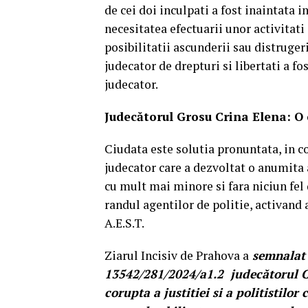
de cei doi inculpati a fost inaintata i
necesitatea efectuarii unor activitat
posibilitatii ascunderii sau distrugeri
judecator de drepturi si libertati a 
judecator.
Judecătorul Grosu Crina Elena: O 
Ciudata este solutia pronuntata, in co
judecator care a dezvoltat o anumita 
cu mult mai minore si fara niciun fel 
randul agentilor de politie, activand 
A.E.S.T.
Ziarul Incisiv de Prahova a
semnalat 
13542/281/2024/a1.2 judecătorul Cr
corupta a justitiei si a politistilor