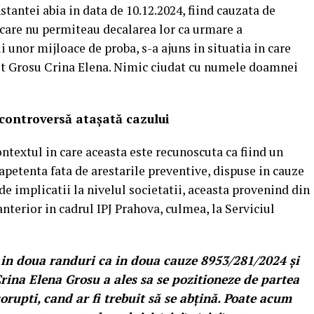
nstantei abia in data de 10.12.2024, fiind cauzata de
i care nu permiteau decalarea lor ca urmare a
i unor mijloace de proba, s-a ajuns in situatia in care
fost Grosu Crina Elena. Nimic ciudat cu numele doamnei
controversă atașată cazului
ntextul in care aceasta este recunoscuta ca fiind un
apetenta fata de arestarile preventive, dispuse in cauze
de implicatii la nivelul societatii, aceasta provenind din
anterior in cadrul IPJ Prahova, culmea, la Serviciul
in doua randuri ca in doua cauze 8953/281/2024 și
ina Elena Grosu a ales sa se pozitioneze de partea
 corupti, cand ar fi trebuit să se abțină. Poate acum