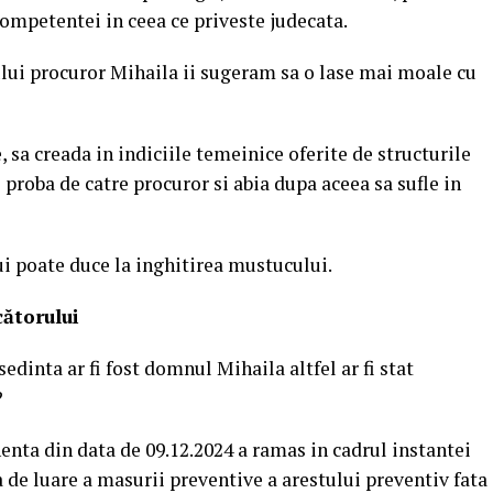
ompetentei in ceea ce priveste judecata.
ui procuror Mihaila ii sugeram sa o lase mai moale cu
 sa creada in indiciile temeinice oferite de structurile
proba de catre procuror si abia dupa aceea sa sufle in
ui poate duce la inghitirea mustucului.
cătorului
dinta ar fi fost domnul Mihaila altfel ar fi stat
?
enta din data de 09.12.2024 a ramas in cadrul instantei
 de luare a masurii preventive a arestului preventiv fata