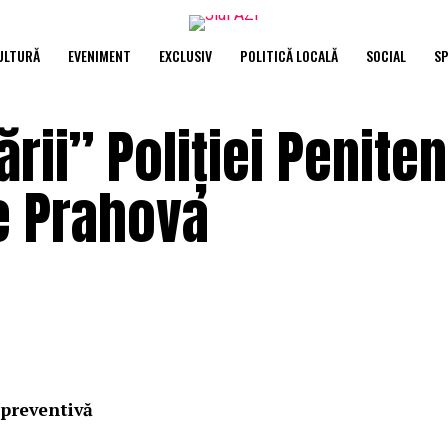
ULTURĂ
EVENIMENT
EXCLUSIV
POLITICĂ LOCALĂ
SOCIAL
S
rii” Poliției Penite
de Prahova
 preventivă