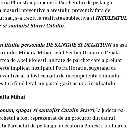
oria Ploiesti a propunerii Parchetului de pe langa
a masurii preventive a arestului preventiv fata de
l sau, s-a trezit la realitatea subiectiva si
INCULPATUL
si santajist Stavri Catalin.
in fituita personala DE SANTAJE SI DELATIUNI
un asa
curorului Mihaila Mihai, seful Sectiei Urmarire Penala
tea de Apel Ploiesti, unitate de parchet care a preluat
este implicat inculpatul Potra Horatiu, sugerand ca
reventiva ar fi fost cauzata de incompetenta domnului
sit ca fiind letal, un pistol gasit asupra inculpatului.
aila Mihai
man, spagar si santajist Catalin Stavri
, la judecarea
rchetul a fost reprezentat de un procuror din cadrul
eta Parchetul de pe langa Judecatoria Ploiesti, preluarea