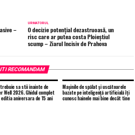
URMATORUL
asive –
O decizie potențial dezastruoasă, un
risc care ar putea costa Ploieștiul
scump – Ziarul Incisiv de Prahova
ITI RECOMANDAM
trebuie sa stii inainte de
Mașinile de spălat și uscătoarele
 Well 2026. Ghidul complet
bazate pe inteligență artificială îți
 editia aniversara de 15 ani
cunosc hainele mai bine decât tine