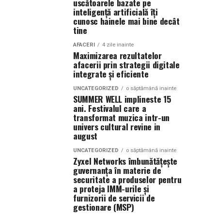
uscătoarele bazate pe
inteligență artificială îți
cunosc hainele mai bine decât
tine
AFACERI
4 zile inainte
Maximizarea rezultatelor
afacerii prin strategii digitale
integrate și eficiente
UNCATEGORIZED
o săptămână inainte
SUMMER WELL implineste 15
ani. Festivalul care a
transformat muzica intr-un
univers cultural revine in
august
UNCATEGORIZED
o săptămână inainte
Zyxel Networks îmbunătățește
guvernanța în materie de
securitate a produselor pentru
a proteja IMM-urile și
furnizorii de servicii de
gestionare (MSP)