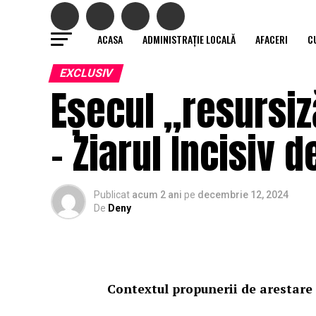
ACASA
ADMINISTRAȚIE LOCALĂ
AFACERI
C
EXCLUSIV
Eșecul „resursiză
– Ziarul Incisiv 
Publicat
acum 2 ani
pe
decembrie 12, 2024
De
Deny
Contextul propunerii de arestare