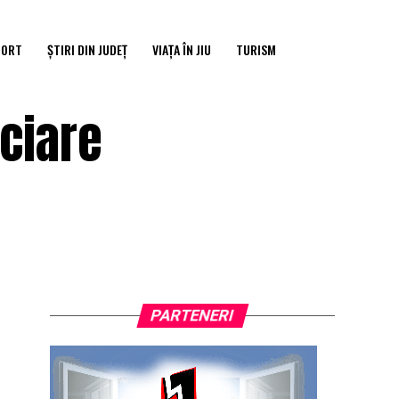
PORT
ȘTIRI DIN JUDEȚ
VIAȚA ÎN JIU
TURISM
nciare
PARTENERI