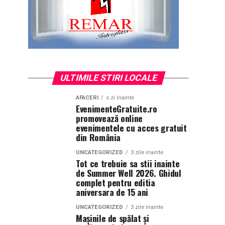
ULTIMILE STIRI LOCALE
AFACERI
o zi inainte
EvenimenteGratuite.ro
promovează online
evenimentele cu acces gratuit
din România
UNCATEGORIZED
3 zile inainte
Tot ce trebuie sa stii inainte
de Summer Well 2026. Ghidul
complet pentru editia
aniversara de 15 ani
UNCATEGORIZED
3 zile inainte
Mașinile de spălat și