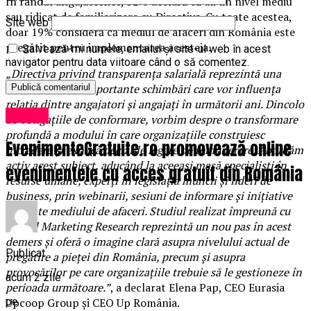
În rândul angajatorilor, 52% declară că au un nivel mediu
sau ridicat de familiarizare cu Directiva. Cu toate acestea,
Site web
doar 19% consideră că mediul de afaceri din România este
pregătit pentru implementarea acesteia.
Salvează-mi numele, emailul și site-ul web în acest
navigator pentru data viitoare când o să comentez.
„Directiva privind transparența salarială reprezintă una
dintre cele mai importante schimbări care vor influența
relația dintre angajatori și angajați în următorii ani. Dincolo
Afaceri
de obligațiile de conformare, vorbim despre o transformare
profundă a modului în care organizațiile construiesc
EvenimenteGratuite.ro promovează online
încredere și explică deciziile legate de remunerare. Abordăm
activ acest subiect, aducând la aceeași masă specialiști în
evenimentele cu acces gratuit din România
resurse umane, experți în legislația muncii și lideri de
business, prin webinarii, sesiuni de informare și inițiative
dedicate mediului de afaceri. Studiul realizat împreună cu
Reveal Marketing Research reprezintă un nou pas în acest
demers și oferă o imagine clară asupra nivelului actual de
Publicat
pregătire a pieței din România, precum și asupra
provocărilor pe care organizațiile trebuie să le gestioneze în
acum 2 zile
perioada următoare.”
, a declarat Elena Pap, CEO Eurasia
pe
Upcoop Group și CEO Up România.