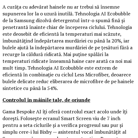
A curăța cu adevărat hainele nu ar trebui să însemne
supunerea lor la o uzură inutilă. Tehnologia AI Ecobubble
de la Samsung dizolvă detergentul într-o spumă fină și
penetrantă înainte chiar de începerea ciclului. Tehnologia
este deosebit de eficientă la temperaturi mai scăzute,
îmbunătățind îndepărtarea murdăriei cu până la 20%, iar
bulele ajută la îndepărtarea murdăriei de pe țesături fără a
recurge la căldură ridicată. Mai puține spălări la
temperaturi ridicate înseamnă haine care arată ca noi mai
mult timp. Tehnologia AI Ecobubble este extrem de
eficientă în combinație cu ciclul Less Microfiber, deoarece
bulele delicate reduc eliberarea de microfibre de pe hainele
sintetice cu până la 54%.
Controlul în mâinile tale, de oriunde
Gama Bespoke AI îți oferă controlul exact acolo unde îți
dorești. Folosește ecranul Smart Screen viu de 7 inch
pentru a seta ciclurile și a verifica progresul sau pur și
simplu cere-i lui Bixby — asistentul vocal îmbunătățit al