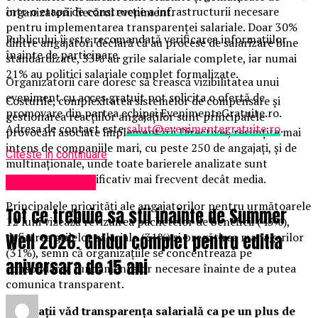
într-o etapă de construcție a infrastructurii necesare
organizatorii fiecărui eveniment.
pentru implementarea transparenței salariale. Doar 30%
Publicului îi este recomandată verificarea informațiilor
dintre angajatori declară că au procese de salarizare bine
înainte de participare.
standardizate, 33% au grile salariale complete, iar numai
21% au politici salariale complet formalizate.
Organizatorii care doresc să crească vizibilitatea unui
eveniment cu acces gratuit pot solicita o ofertă de
Costurile, complexitatea sistemelor de compensare și
promovare din partea echipei EvenimenteGratuite.ro.
gestionarea reacțiilor angajaților sunt principalele
Adresa de contact este
salut@evenimentegratuite.ro
.
provocări asociate implementării Directivei, resimțite mai
intens de companiile mari, cu peste 250 de angajați, și de
Citeste in continuare
multinaționale, unde toate barierele analizate sunt
menționate semnificativ mai frecvent decât media.
Uncategorized
Principalele priorități ale angajatorilor pentru următoarele
Tot ce trebuie sa stii inainte de Summer
12 luni vizează revizuirea pachetelor de beneficii (43%),
definirea grilelor salariale (31%) și pregătirea managerilor
Well 2026. Ghidul complet pentru editia
(31%), semn că organizațiile se concentrează pe
aniversara de 15 ani
consolidarea fundamentelor necesare înainte de a putea
comunica transparent.
Angajații văd transparența salarială ca pe un plus de