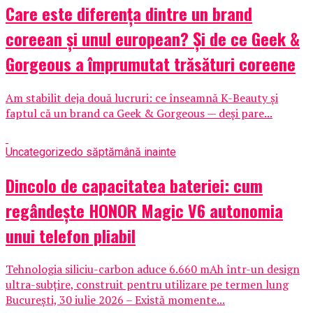
Care este diferența dintre un brand
coreean și unul european? Și de ce Geek &
Gorgeous a împrumutat trăsături coreene
Am stabilit deja două lucruri: ce înseamnă K-Beauty și
faptul că un brand ca Geek & Gorgeous — deși pare...
Uncategorized
o săptămână inainte
Dincolo de capacitatea bateriei: cum
regândește HONOR Magic V6 autonomia
unui telefon pliabil
Tehnologia siliciu-carbon aduce 6.660 mAh într-un design
ultra-subțire, construit pentru utilizare pe termen lung
București, 30 iulie 2026 – Există momente...