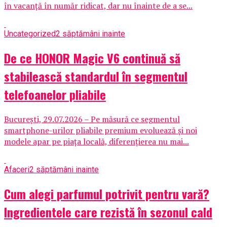
în vacanță în număr ridicat, dar nu înainte de a se...
Uncategorized
2 săptămâni inainte
De ce HONOR Magic V6 continuă să
stabilească standardul în segmentul
telefoanelor pliabile
București, 29.07.2026 – Pe măsură ce segmentul
smartphone-urilor pliabile premium evoluează și noi
modele apar pe piața locală, diferențierea nu mai...
Afaceri
2 săptămâni inainte
Cum alegi parfumul potrivit pentru vară?
Ingredientele care rezistă în sezonul cald