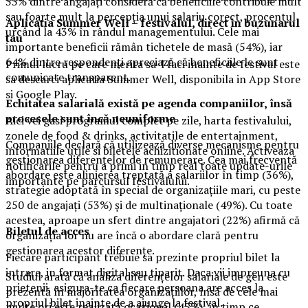
33% dintre angajați consideră că beneficiile contribuie mult
sau foarte mult la percepția unui salariu corect, procentul
Aplica
t
ia Summer Well
– festivalul, direct in buzunarul
urcând la 43% în rândul managementului. Cele mai
tau
importante beneficii rămân tichetele de masă (54%), iar
64% dintre respondenți apreciază că beneficiile le sunt
Primul lucru pe care merita sa-l faci inainte de festival este
comunicate transparent.
sa descarci aplicatia Summer Well, disponibila in App Store
si Google Play.
Echitatea salarială există pe agenda companiilor, însă
procesele sunt încă neuniforme
Aici vei gasi programul complet pe zile, harta festivalului,
zonele de food & drinks, activitatile de entertainment,
Companiile declară că utilizează diverse mecanisme pentru
informatiile utile si biletele achizitionate online. Activeaza
gestionarea diferențelor de remunerare. Cea mai frecventă
notificarile pentru a primi in timp real toate update-urile
abordare este alinierea treptată a salariilor în timp (36%),
importante pe parcursul festivalului.
strategie adoptată în special de organizațiile mari, cu peste
250 de angajați (53%) și de multinaționale (49%). Cu toate
acestea, aproape un sfert dintre angajatori (22%) afirmă că
Biletul de acces
organizația lor nu are încă o abordare clară pentru
gestionarea acestor diferențe.
Fiecare participant trebuie sa prezinte propriul bilet la
intrare, in format digital sau tiparit. Daca vii impreuna cu
Studiul arată că analiza diferențelor salariale de gen este
prietenii, asigura-te ca fiecare persoana are acces la
prezentă în majoritatea organizațiilor, însă de cele mai
propriul bilet inainte de a ajunge la festival.
multe ori este realizată ocazional (45%), în timp ce