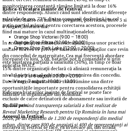
monitorizarea constantă rămâne limitată la doar 16%
Ridica-t
i br
at
ara
inainte de festival
dintre respondenți. Atunci când sunt identificate diferențe
salariale de gen, 73% dintre companii declară că iau cel
Daca esti dintre cei mai bine pregatiti, poti ridica, intre 3 si
puțin parțial măsuri pentru corectarea acestora, procesele
6 August, bratara din:
fiind mai mature în cazul multinaționalelor.
Orange Shop Victoriei (9:00 – 18:00)
În același timp, rezultatele evidențiază lipsa unor practici
Orange Shop Plaza (12:00 – 20:00)
Orange Shop Park Lake (12:00 – 20:00)
unitare în ceea ce privește salarizarea angajaților care revin
din concediul de maternitate. Cea mai frecventă abordare
Incepand cu luni, 3.08, batarile pot fi comandate si prin
este ajustarea parțială a salariului (30%), în timp ce doar
aplicatia WOLT.
15% dintre organizații declară că aliniază remunerația la
nivelul pieței sau al echipei după revenirea din concediu.
Intre 3 si 6 august: 10:00 – 20:00
Datele sugerează că această zonă rămâne una dintre
Vineri, 7 august: 10:00 – 13:00
oportunitățile importante pentru consolidarea echității
Ridicarea bratarilor inainte de festival se poate face
salariale în organizațiile din România.
exclusiv de catre detinatorii de abonamente sau invitatii de
tip full pass.
Studiul privind transparența salarială a fost realizat de
Reveal Marketing Research pentru Up România în luna mai
Accesul i
n festival
2026, pe un eșantion de 1.200 de respondenți din mediul
urban, dintre care 800 de angajați și 400 de reprezentanți ai
Intrarea in festival se face, ca in fiecare an, din strada