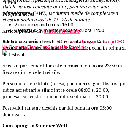
angajatorilor (specialiști HR, manageri și antreprenori).
Oltului.
Datele au fost colectate online, prin interviuri auto-
administrate (CAWI), iar durata medie de completare a
Program acces:
chestionarului a fost de 15–20 de minute.
Vineri: incepand cu ora 16:00
Articol preluat din
StiriCompanii.ro
Sambata si duminica: incepand cu ora 14:00
Pentru o experienta cat mai relaxata, organizatorii
Articole pe aceiasi tema:
CEO Eurasia Upcoop Group și CEO
Up România
Elena Pap
Studiu Up România
recomanda sosirea cat mai devreme, in special in prima zi
de festival.
Accesul participantilor este permis pana la ora 23:30 in
fiecare dintre cele trei zile.
Persoanele acreditate (presa, parteneri si guestlist) isi pot
ridica acreditarile zilnic intre orele 08:00 si 20:00,
procesarea acestora incheindu-se dupa ora 20:00.
Festivalul ramane deschis partial pana la ora 05:00
dimineata.
Cum ajungi la Summer Well