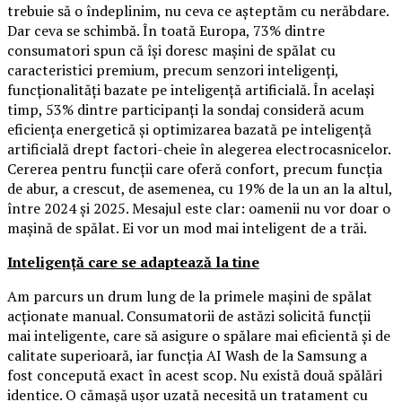
trebuie să o îndeplinim, nu ceva ce așteptăm cu nerăbdare.
Dar ceva se schimbă. În toată Europa, 73% dintre
consumatori spun că își doresc mașini de spălat cu
caracteristici premium, precum senzori inteligenți,
funcționalități bazate pe inteligență artificială. În același
timp, 53% dintre participanți la sondaj consideră acum
eficiența energetică și optimizarea bazată pe inteligență
artificială drept factori-cheie în alegerea electrocasnicelor.
Cererea pentru funcții care oferă confort, precum funcția
de abur, a crescut, de asemenea, cu 19% de la un an la altul,
între 2024 și 2025. Mesajul este clar: oamenii nu vor doar o
mașină de spălat. Ei vor un mod mai inteligent de a trăi.
Inteligență care se adaptează la tine
Am parcurs un drum lung de la primele mașini de spălat
acționate manual. Consumatorii de astăzi solicită funcții
mai inteligente, care să asigure o spălare mai eficientă și de
calitate superioară, iar funcția AI Wash de la Samsung a
fost concepută exact în acest scop. Nu există două spălări
identice. O cămașă ușor uzată necesită un tratament cu