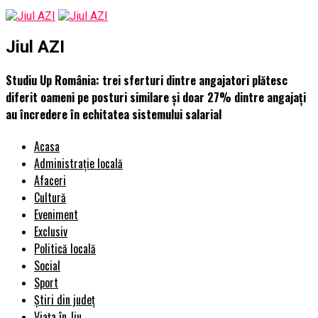
Jiul AZI
Studiu Up România: trei sferturi dintre angajatori plătesc
diferit oameni pe posturi similare și doar 27% dintre angajați
au încredere în echitatea sistemului salarial
Acasa
Administrație locală
Afaceri
Cultură
Eveniment
Exclusiv
Politică locală
Social
Sport
Știri din județ
Viața în Jiu