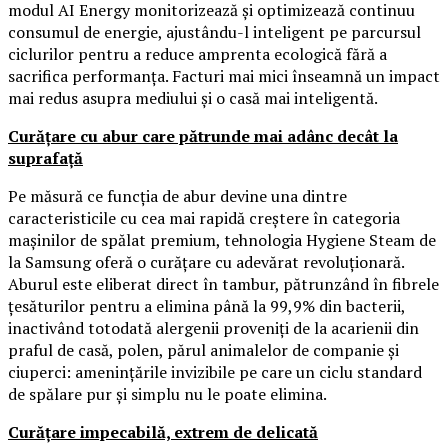
modul AI Energy monitorizează și optimizează continuu
consumul de energie, ajustându-l inteligent pe parcursul
ciclurilor pentru a reduce amprenta ecologică fără a
sacrifica performanța. Facturi mai mici înseamnă un impact
mai redus asupra mediului și o casă mai inteligentă.
Curățare cu abur care pătrunde mai adânc decât la
suprafață
Pe măsură ce funcția de abur devine una dintre
caracteristicile cu cea mai rapidă creștere în categoria
mașinilor de spălat premium, tehnologia Hygiene Steam de
la Samsung oferă o curățare cu adevărat revoluționară.
Aburul este eliberat direct în tambur, pătrunzând în fibrele
țesăturilor pentru a elimina până la 99,9% din bacterii,
inactivând totodată alergenii proveniți de la acarienii din
praful de casă, polen, părul animalelor de companie și
ciuperci: amenințările invizibile pe care un ciclu standard
de spălare pur și simplu nu le poate elimina.
Curățare impecabilă, extrem de delicată