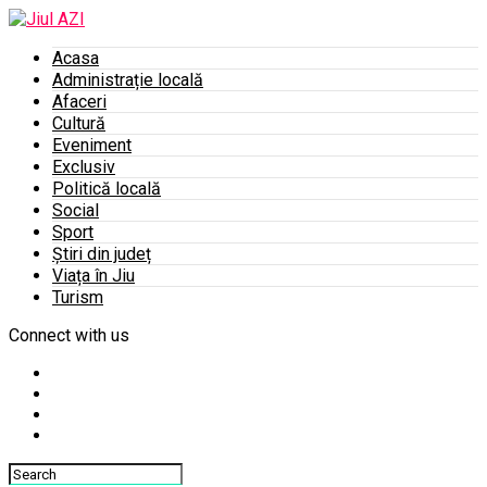
Acasa
Administrație locală
Afaceri
Cultură
Eveniment
Exclusiv
Politică locală
Social
Sport
Știri din județ
Viața în Jiu
Turism
Connect with us