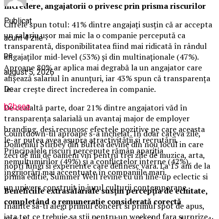
încredere, angajatorii o privesc prin prisma riscurilor
Publicat
Cifrele spun totul: 41% dintre angajați susțin că ar accepta
un salariu ușor mai mic la o companie percepută ca
acum 4 zile
transparentă, disponibilitatea fiind mai ridicată în rândul
pe
angajaților mid-level (53%) și din multinaționale (47%).
Aproape 80% ar aplica mai degrabă la un angajator care
august 5, 2026
afișează salariul în anunțuri, iar 43% spun că transparența
le-ar crește direct încrederea în companie.
De
b2bseo
De cealaltă parte, doar 21% dintre angajatori văd în
transparența salarială un avantaj major de employer
branding, deși recunosc efectele pozitive pe care aceasta
Countdown-ul aproape s-a incheiat. In doar cateva zile,
le-ar putea avea asupra atractivității și recrutării.
Domeniul Stirbey din Buftea devine din nou locul in care
Principalele riscuri percepute rămân apariția
zeci de mii de oameni vin pentru trei zile de muzica, arta,
nemulțumirilor (49%) și a conflictelor interne (42%),
nopti lungi si experiente care definesc vara. La 15 ani de la
îngrijorări mai accentuate în companiile mari.
prima editie, Summer Well revine cu un line-up eclectic si
un univers construit in jurul culturii contemporane.
Beneficiile extrasalariale susțin percepția de echitate,
completând o remunerație considerată corectă
Inainte sa-ti alegi primul concert si primul spot de apus,
iata tot ce trebuie sa stii pentru un weekend fara surprize.