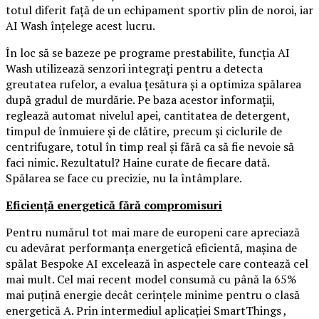
totul diferit față de un echipament sportiv plin de noroi, iar
AI Wash înțelege acest lucru.
În loc să se bazeze pe programe prestabilite, funcția AI
Wash utilizează senzori integrați pentru a detecta
greutatea rufelor, a evalua țesătura și a optimiza spălarea
după gradul de murdărie. Pe baza acestor informații,
reglează automat nivelul apei, cantitatea de detergent,
timpul de înmuiere și de clătire, precum și ciclurile de
centrifugare, totul în timp real și fără ca să fie nevoie să
faci nimic. Rezultatul? Haine curate de fiecare dată.
Spălarea se face cu precizie, nu la întâmplare.
Eficiență energetică fără compromisuri
Pentru numărul tot mai mare de europeni care apreciază
cu adevărat performanța energetică eficientă, mașina de
spălat Bespoke AI excelează în aspectele care contează cel
mai mult. Cel mai recent model consumă cu până la 65%
mai puțină energie decât cerințele minime pentru o clasă
energetică A. Prin intermediul aplicației SmartThings ,