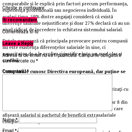
comparabile și le explică prin factori precum performanța,
Citeste in continuare
experiența profesională sau negocierea individuală. În
același timp, 59% dintre angajați consideră că există
Iti recomandam
diferențe salariale nejustificate și doar 27% declară că au un
nivel ridicat de încredere în echitatea sistemului salarial.
Comenteaza si tu
Datele sugerează că principala provocare pentru companii
Leave a Reply
nu este existența diferențelor salariale în sine, ci
capacitatea de a le explica și justifica într-un mod clar și
Adresa ta de email nu va fi publicată.
Câmpurile obligatorii
credibil.
sunt marcate cu
*
Companiile cunosc Directiva europeană, dar puține se
Comentariu
*
consideră pregătite pentru implementare
Majoritatea angajaților și angajatorilor sunt familiarizați cu
Directiva privind transparența salarială. 72% dintre
angajați au auzit deja de noile prevederi europene, iar 8 din
10 spun că ar fi mai predispuși să aplice la companii care
afișează salariul și pachetul de beneficii extrasalariale
Nume
*
complet în anunțurile de recrutare.
Email
*