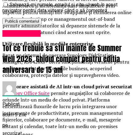
Salvează-mi numele, emailul și site-ul web în acest
Administrarea și mentenanța sunt simplificate prin
navigator pentru data viitoare când o să comentez.
suportul pentru unități hot-swappable și extinderea online
a volumelor, în timp ce managementul out-of-band
permite administratorilor să depaneze sistemele de la
distanță, inclusiv atunci când acestea sunt oprite.
Uncategorized
Utilizare flexibilă în mediile enterprise
Tot ce trebuie sa stii inainte de Summer
Bazat pe sistemul de operare Synology DiskStation
Well 2026. Ghidul complet pentru editia
Manager, RS6426xs+ oferă funcționalități versatile pentru
aniversara de 15 ani
gestionarea datelor în mediile business, acoperind
colaborarea, protecția datelor și supravegherea video.
Colaborare asistată de AI într-un cloud privat securizat
Synology Office Suite
permite angajaților să colaboreze de
oriunde într-un mediu de cloud privat. Platforma
Publicat
eficientizează fluxurile de lucru prin integrarea unor
instrumente de productivitate, precum managementul
acum 5 zile
fișierelor, colaborare pe documente, e-mail, mesagerie
pe
instant și calendar, toate într-un mediu on-premises
securizat.