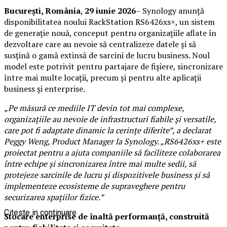
București, România
,
29 iunie 2026
– Synology anunță
disponibilitatea noului RackStation RS6426xs+, un sistem
de generație nouă, conceput pentru organizațiile aflate în
dezvoltare care au nevoie să centralizeze datele și să
susțină o gamă extinsă de sarcini de lucru business. Noul
model este potrivit pentru partajare de fișiere, sincronizare
între mai multe locații, precum și pentru alte aplicații
business și enterprise.
„Pe măsură ce mediile IT devin tot mai complexe,
organizațiile au nevoie de infrastructuri fiabile și versatile,
care pot fi adaptate dinamic la cerințe diferite”, a declarat
Peggy Weng, Product Manager la Synology. „RS6426xs+ este
proiectat pentru a ajuta companiile să faciliteze colaborarea
între echipe și sincronizarea între mai multe sedii, să
protejeze sarcinile de lucru și dispozitivele business și să
implementeze ecosisteme de supraveghere pentru
securizarea spațiilor fizice.”
Citeste in continuare
Stocare enterprise de înaltă performanță, construită