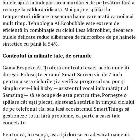
bulele ajută la îndepărtarea murdăriei de pe țesături fără a
recurge la căldură ridicată. Mai puține spălări la
temperaturi ridicate înseamnă haine care arată ca noi mai
mult timp. Tehnologia AI Ecobubble este extrem de
eficientă în combinație cu ciclul Less Microfiber, deoarece
bulele delicate reduc eliberarea de microfibre de pe hainele
sintetice cu până la 54%.
Controlul în mâinile tale, de oriunde
Gama Bespoke AI îți oferă controlul exact acolo unde îți
dorești. Folosește ecranul Smart Screen viu de 7 inch
pentru a seta ciclurile și a verifica progresul sau pur și
simplu cere-i lui Bixby — asistentul vocal îmbunătățit al
Samsung — să se ocupe de asta pentru tine. Pornește o
spălare cât ești plecat, ajustează setările în timpul ciclului
de pe telefonul tău sau lasă ecosistemul SmartThings să
gestioneze totul fără probleme, ca parte a casei tale
conectate.
Pentru că, în esență, asta își doresc cu adevărat oamenii: