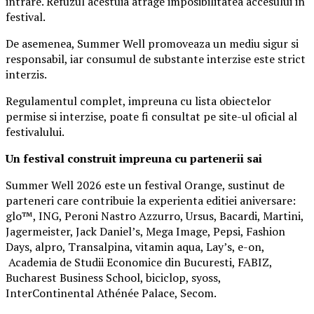
intrare. Refuzul acestuia atrage imposibilitatea accesului in
festival.
De asemenea, Summer Well promoveaza un mediu sigur si
responsabil, iar consumul de substante interzise este strict
interzis.
Regulamentul complet, impreuna cu lista obiectelor
permise si interzise, poate fi consultat pe site-ul oficial al
festivalului.
Un festival construit
impreuna cu partenerii sai
Summer Well 2026 este un festival Orange, sustinut de
parteneri care contribuie la experienta editiei aniversare:
glo™, ING, Peroni Nastro Azzurro, Ursus, Bacardi, Martini,
Jagermeister, Jack Daniel’s, Mega Image, Pepsi, Fashion
Days, alpro, Transalpina, vitamin aqua, Lay’s, e-on,
Academia de Studii Economice din Bucuresti, FABIZ,
Bucharest Business School, biciclop, syoss,
InterContinental Athénée Palace, Secom.