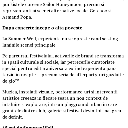
punkistele coreene Sailor Honeymoon, precum si
reprezentanti ai scenei alternative locale, Getchoo si
Armand Popa.
Dupa concerte incepe o alta poveste
La Summer Well, experienta nu se opreste cand se sting
luminile scenei principale.
Pe parcursul festivalului, activarile de brand se transforma
in spatii culturale si sociale, iar petrecerile curatoriate
special pentru editia aniversara extind experienta pana
tarziu in noapte — precum seria de afterparty-uri gazduite
de glo™.
Muzica, instalatii vizuale, performance-uri si interventii
artistice creeaza in fiecare seara un nou context de
intalnire si explorare, intr-un playground urban in care
granitele dintre club, galerie si festival devin tot mai greu
de definit.
15 ani de Summer Well