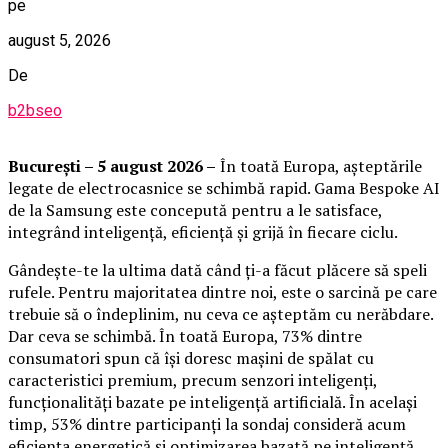
pe
august 5, 2026
De
b2bseo
București – 5 august 2026 –
În toată Europa, așteptările
legate de electrocasnice se schimbă rapid. Gama Bespoke AI
de la Samsung este concepută pentru a le satisface,
integrând inteligență, eficiență și grijă în fiecare ciclu.
Gândește-te la ultima dată când ți-a făcut plăcere să speli
rufele. Pentru majoritatea dintre noi, este o sarcină pe care
trebuie să o îndeplinim, nu ceva ce așteptăm cu nerăbdare.
Dar ceva se schimbă. În toată Europa, 73% dintre
consumatori spun că își doresc mașini de spălat cu
caracteristici premium, precum senzori inteligenți,
funcționalități bazate pe inteligență artificială. În același
timp, 53% dintre participanți la sondaj consideră acum
eficiența energetică și optimizarea bazată pe inteligență