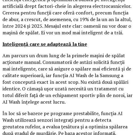
artificială drept factori-cheie în alegerea electrocasnicelor.
Cererea pentru funcții care oferă confort, precum funcția
de abur, a crescut, de asemenea, cu 19% de la un an la altul,
între 2024 și 2025. Mesajul este clar: oamenii nu vor doar o
mașină de spălat. Ei vor un mod mai inteligent de a trăi.
Inteligență care se adaptează la tine
Am parcurs un drum lung de la primele mașini de spălat
acționate manual. Consumatorii de astăzi solicită funcții
mai inteligente, care să asigure o spălare mai eficientă și de
calitate superioară, iar funcția AI Wash de la Samsung a
fost concepută exact în acest scop. Nu există două spălări
identice. O cămașă ușor uzată necesită un tratament cu
totul diferit față de un echipament sportiv plin de noroi, iar
AI Wash înțelege acest lucru.
În loc să se bazeze pe programe prestabilite, funcția AI
Wash utilizează senzori integrați pentru a detecta
greutatea rufelor, a evalua țesătura și a optimiza spălarea
după gradul de murdărie. Pe baza acestor informații,