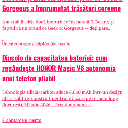
Gorgeous a împrumutat trăsături coreene
Am stabilit deja două lucruri: ce înseamnă K-Beauty și
faptul că un brand ca Geek & Gorgeous — deși pare...
Uncategorized
2 săptămâni inainte
Dincolo de capacitatea bateriei: cum
regândește HONOR Magic V6 autonomia
unui telefon pliabil
Tehnologia siliciu-carbon aduce 6.660 mAh într-un design
ultra-subțire, construit pentru utilizare pe termen lung
București, 30 iulie 2026 – Există momente...
2 săptămâni inainte