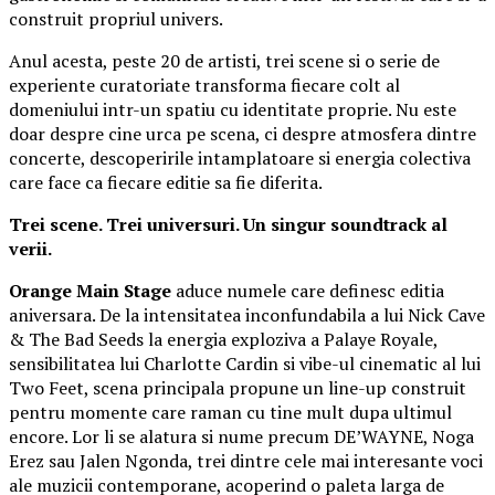
construit propriul univers.
Anul acesta, peste 20 de artisti, trei scene si o serie de
experiente curatoriate transforma fiecare colt al
domeniului intr-un spatiu cu identitate proprie. Nu este
doar despre cine urca pe scena, ci despre atmosfera dintre
concerte, descoperirile intamplatoare si energia colectiva
care face ca fiecare editie sa fie diferita.
Trei scene. Trei universuri. Un singur soundtrack al
verii.
Orange Main Stage
aduce numele care definesc editia
aniversara. De la intensitatea inconfundabila a lui Nick Cave
& The Bad Seeds la energia exploziva a Palaye Royale,
sensibilitatea lui Charlotte Cardin si vibe-ul cinematic al lui
Two Feet, scena principala propune un line-up construit
pentru momente care raman cu tine mult dupa ultimul
encore. Lor li se alatura si nume precum DE’WAYNE, Noga
Erez sau Jalen Ngonda, trei dintre cele mai interesante voci
ale muzicii contemporane, acoperind o paleta larga de