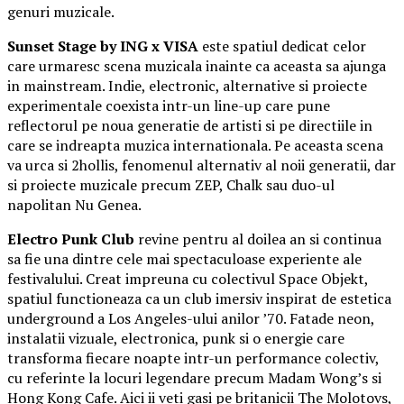
genuri muzicale.
Sunset Stage by ING x VISA
este spatiul dedicat celor
care urmaresc scena muzicala inainte ca aceasta sa ajunga
in mainstream. Indie, electronic, alternative si proiecte
experimentale coexista intr-un line-up care pune
reflectorul pe noua generatie de artisti si pe directiile in
care se indreapta muzica internationala. Pe aceasta scena
va urca si 2hollis, fenomenul alternativ al noii generatii, dar
si proiecte muzicale precum ZEP, Chalk sau duo-ul
napolitan Nu Genea.
Electro Punk Club
revine pentru al doilea an si continua
sa fie una dintre cele mai spectaculoase experiente ale
festivalului. Creat impreuna cu colectivul Space Objekt,
spatiul functioneaza ca un club imersiv inspirat de estetica
underground a Los Angeles-ului anilor ’70. Fatade neon,
instalatii vizuale, electronica, punk si o energie care
transforma fiecare noapte intr-un performance colectiv,
cu referinte la locuri legendare precum Madam Wong’s si
Hong Kong Cafe. Aici ii veti gasi pe britanicii The Molotovs,