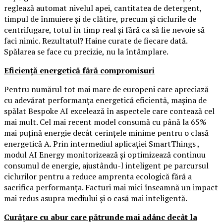
reglează automat nivelul apei, cantitatea de detergent,
timpul de înmuiere și de clătire, precum și ciclurile de
centrifugare, totul în timp real și fără ca să fie nevoie să
faci nimic. Rezultatul? Haine curate de fiecare dată.
Spălarea se face cu precizie, nu la întâmplare.
Eficiență energetică fără compromisuri
Pentru numărul tot mai mare de europeni care apreciază
cu adevărat performanța energetică eficientă, mașina de
spălat Bespoke AI excelează în aspectele care contează cel
mai mult. Cel mai recent model consumă cu până la 65%
mai puțină energie decât cerințele minime pentru o clasă
energetică A. Prin intermediul aplicației SmartThings ,
modul AI Energy monitorizează și optimizează continuu
consumul de energie, ajustându-l inteligent pe parcursul
ciclurilor pentru a reduce amprenta ecologică fără a
sacrifica performanța. Facturi mai mici înseamnă un impact
mai redus asupra mediului și o casă mai inteligentă.
Curățare cu abur care pătrunde mai adânc decât la