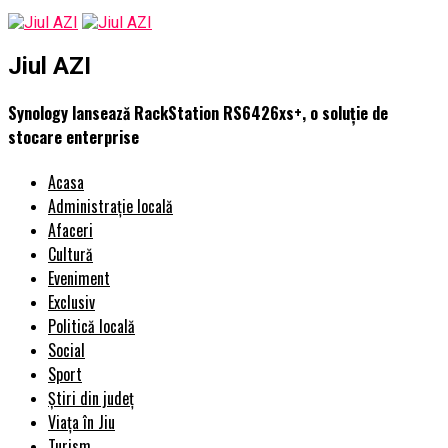
Jiul AZI
Synology lansează RackStation RS6426xs+, o soluție de
stocare enterprise
Acasa
Administrație locală
Afaceri
Cultură
Eveniment
Exclusiv
Politică locală
Social
Sport
Știri din județ
Viața în Jiu
Turism