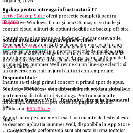
august 5, 2026
Backup pentru întreaga infrastructură IT
De
Active Backup Suite
oferă protecție completă pentru
b2bseo
dispozitive Windows, Linux și macOS, mașini virtuale și
conturi cloud, alături de opțiuni flexibile de backup off-site.
Countdown-ul aproape s-a incheiat. In doar cateva zile,
Soluții avansate de supraveghere video
Domeniul Stirbey din Buftea devine din nou locul in care
Surveillance Station
oferă management video scalabil și
zeci de mii de oameni vin pentru trei zile de muzica, arta,
funcții de analiză inteligentă în timp real, contribuind la
nopti lungi si experiente care definesc vara. La 15 ani de la
protejarea activelor fizice și la securizarea spațiilor
prima editie, Summer Well revine cu un line-up eclectic si
organizațiilor.
un univers construit in jurul culturii contemporane.
Disponibilitate
Inainte sa-ti alegi primul concert si primul spot de apus,
iata tot ce trebuie sa stii pentru un weekend fara surprize.
Synology RS6426xs+ este disponibil prin rețeaua globală de
parteneri și distribuitori Synology. Pentru mai multe
Aplica
t
ia Summer Well
– festivalul, direct in buzunarul
informații, utilizatorii pot consulta pagina dedicată
tau
produsului
RS6426xs+
.
Primul lucru pe care merita sa-l faci inainte de festival este
Note:
sa descarci aplicatia Summer Well, disponibila in App Store
si Google Play.
Valorile de performanță sunt obținute în urma testelor