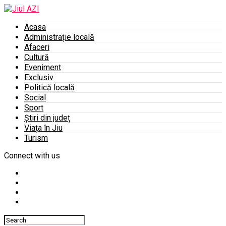
Acasa
Administrație locală
Afaceri
Cultură
Eveniment
Exclusiv
Politică locală
Social
Sport
Știri din județ
Viața în Jiu
Turism
Connect with us