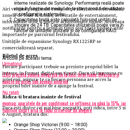
interne realizate de Synology. Performanța reală poate
Aici vei gasi programul complet pe zile, harta festivalului,
varia în funcție de mediul de testare, modul de utilizare
și configurația sistemului.
zonele de food & drinks, activitatile de entertainment,
Capacitatea brută este calculată folosind unități de
informatiile utile si biletele achizitionate online. Activeaza
stocare de 24 TB. Capacitatea utilizabilă poate varia în
notificarile pentru a primi in timp real toate update-urile
funcție de unitățile utilizate și de configurația RAID.
importante pe parcursul festivalului.
Unitățile de expansiune Synology RX1225RP se
comercializează separat.
Biletul de acces
Articole pe aceiasi tema:
Urmatorul
Fiecare participant trebuie sa prezinte propriul bilet la
intrare, in format digital sau tiparit. Daca vii impreuna cu
ELKO prezintă soluția integrată de la Axis: Interfoane, difuzoare și
prietenii, asigura-te ca fiecare persoana are acces la
puncte de acces sub aceeași umbrelă
propriul bilet inainte de a ajunge la festival.
Nu ratati
Ridica-t
i br
at
ara
inainte de festival
evomag: aparatele de aer condiționat se ieftinesc cu până la 15%, iar
Daca esti dintre cei mai bine pregatiti, poti ridica, intre 3 si
funcțiile smart urcă în topul criteriilor de alegere
6 August, bratara din:
Orange Shop Victoriei (9:00 – 18:00)