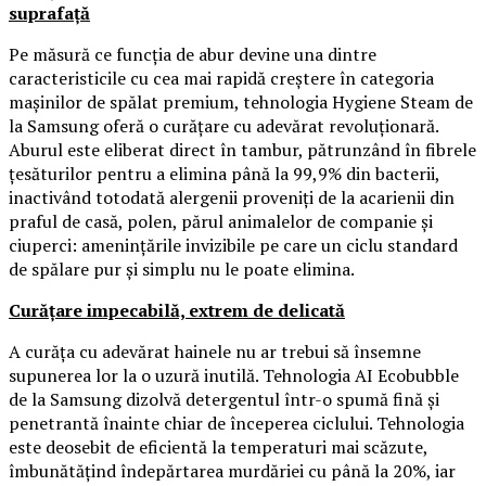
suprafață
Pe măsură ce funcția de abur devine una dintre
caracteristicile cu cea mai rapidă creștere în categoria
mașinilor de spălat premium, tehnologia Hygiene Steam de
la Samsung oferă o curățare cu adevărat revoluționară.
Aburul este eliberat direct în tambur, pătrunzând în fibrele
țesăturilor pentru a elimina până la 99,9% din bacterii,
inactivând totodată alergenii proveniți de la acarienii din
praful de casă, polen, părul animalelor de companie și
ciuperci: amenințările invizibile pe care un ciclu standard
de spălare pur și simplu nu le poate elimina.
Curățare impecabilă, extrem de delicată
A curăța cu adevărat hainele nu ar trebui să însemne
supunerea lor la o uzură inutilă. Tehnologia AI Ecobubble
de la Samsung dizolvă detergentul într-o spumă fină și
penetrantă înainte chiar de începerea ciclului. Tehnologia
este deosebit de eficientă la temperaturi mai scăzute,
îmbunătățind îndepărtarea murdăriei cu până la 20%, iar