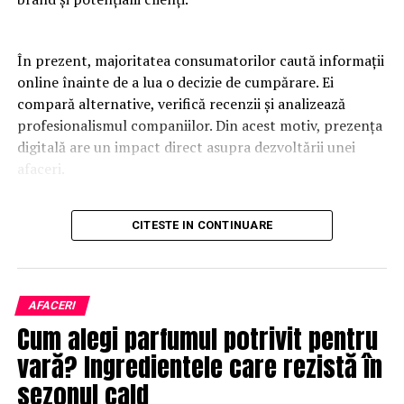
În prezent, majoritatea consumatorilor caută informații
online înainte de a lua o decizie de cumpărare. Ei
compară alternative, verifică recenzii și analizează
profesionalismul companiilor. Din acest motiv, prezența
digitală are un impact direct asupra dezvoltării unei
afaceri.
Un website modern trebuie să fie rapid, intuitiv și
CITESTE IN CONTINUARE
adaptat tuturor dispozitivelor. Utilizatorii apreciază
platformele care oferă acces rapid la informații și care
elimină obstacolele din procesul de navigare. O
experiență pozitivă contribuie la creșterea încrederii și
AFACERI
la îmbunătățirea ratelor de conversie.
Cum alegi parfumul potrivit pentru
vară? Ingredientele care rezistă în
Designul profesional influențează percepția asupra
brandului. O platformă bine organizată transmite
sezonul cald