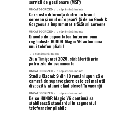
servicii de gestionare (MSP)
Campaniile moderne permit segmentarea precisă a
Dacă preferi parfumurile fresh, luminoase și energice, La
publicului și optimizarea continuă a mesajelor. Acest
UNCATEGORIZED
o săptămână inainte
La Lime este alegerea potrivită.
Care este diferența dintre un brand
lucru contribuie la creșterea rentabilității investiției și la
coreean și unul european? Și de ce Geek &
îmbunătățirea performanței generale a strategiei de
Parfumul este construit în jurul lime-ului peruvian,
Gorgeous a împrumutat trăsături coreene
marketing.
completat de un acord de lenjerie proaspăt spălată și
UNCATEGORIZED
o săptămână inainte
Akigalawood, o notă lemnoasă modernă care oferă
Dincolo de capacitatea bateriei: cum
O strategie digitală eficientă presupune colaborarea
regândește HONOR Magic V6 autonomia
profunzime și persistență. Rezultatul este un parfum
dintre toate componentele importante: website, SEO,
unui telefon pliabil
vibrant, contemporan și ușor de purtat în orice moment
conținut, promovare și analiză de date. Atunci când
al zilei.
o săptămână inainte
aceste elemente sunt integrate corect, rezultatele devin
Ziua Timișoarei 2026, sărbătorită prin
patru zile de evenimente
mai stabile și mai predictibile.
Tropic Thunder
– vacanța într-o sticlă
UNCATEGORIZED
o săptămână inainte
Studiu Xiaomi: 9 din 10 români spun că o
Pe termen lung, beneficiile sunt evidente. Crește
cameră de supraveghere este cel mai util
Pentru cei care preferă parfumurile mai calde și
numărul de clienți, se consolidează reputația brandului
dispozitiv atunci când pleacă în vacanță
senzuale, Tropic Thunder propune o atmosferă complet
și se dezvoltă relații mai puternice cu publicul. În plus,
diferită.
investițiile realizate în mediul online produc efecte care
UNCATEGORIZED
o săptămână inainte
De ce HONOR Magic V6 continuă să
se acumulează și generează valoare constantă.
stabilească standardul în segmentul
Smochina coaptă, laptele de cocos și lemnul de santal
telefoanelor pliabile
construiesc o compoziție inspirată de zilele petrecute la
Companiile care tratează mediul digital ca pe un activ