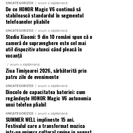
UNCATEGORIZED
acum o săptămână
De ce HONOR Magic V6 continuă să
Pentru cei care vor să descopere mai mult decât
stabilească standardul în segmentul
parfumul din sticlă, Oriflame a lansat și o serie
de
telefoanelor pliabile
episoade disponibile pe YouTube
, unde poate fi urmărit
întregul proces de creație, de la inspirație și alegerea
UNCATEGORIZED
acum o săptămână
Studiu Xiaomi: 9 din 10 români spun că o
ingredientelor până la competiția dintre parfumieri.
cameră de supraveghere este cel mai
util dispozitiv atunci când pleacă în
Ce parfum alegi vara?
Nu există un răspuns universal.
vacanță
Dacă îți plac parfumurile proaspete, citrice și energice,
ingredientele precum lime-ul sunt alegerea ideală. Dacă
acum o săptămână
Ziua Timișoarei 2026, sărbătorită prin
preferi aromele calde, exotice și cu personalitate, notele
patru zile de evenimente
de smochină, cocos și lemn de santal sunt perfecte
pentru serile de vară.
UNCATEGORIZED
acum o săptămână
Dincolo de capacitatea bateriei: cum
regândește HONOR Magic V6 autonomia
unui telefon pliabil
Indiferent de preferințe, sezonul cald este momentul
ideal să experimentezi și să descoperi parfumuri
UNCATEGORIZED
acum o săptămână
SUMMER WELL implineste 15 ani.
inspirate din universul parfumeriei de nișă. Iar
colecția
Festivalul care a transformat muzica
Top Scents
de la Oriflame demonstrează că
intr-un univers cultural revine in august