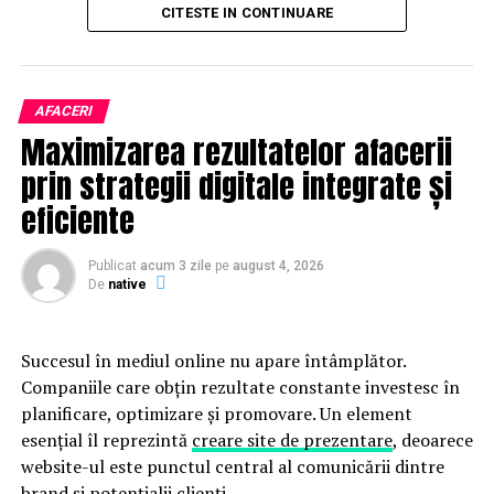
CITESTE IN CONTINUARE
Publicului îi este recomandată verificarea informațiilor
înainte de participare.
AFACERI
Organizatorii care doresc să crească vizibilitatea unui
Maximizarea rezultatelor afacerii
eveniment cu acces gratuit pot solicita o ofertă de
promovare din partea echipei EvenimenteGratuite.ro.
prin strategii digitale integrate și
Adresa de contact este
salut@evenimentegratuite.ro
.
eficiente
Publicat
acum 3 zile
pe
august 4, 2026
De
native
Succesul în mediul online nu apare întâmplător.
Companiile care obțin rezultate constante investesc în
planificare, optimizare și promovare. Un element
esențial îl reprezintă
creare site de prezentare
, deoarece
website-ul este punctul central al comunicării dintre
brand și potențialii clienți.