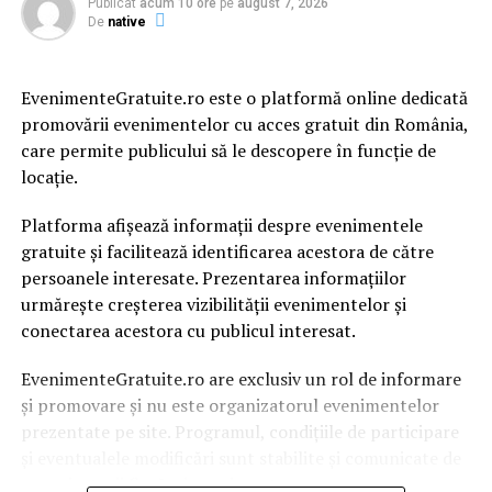
Publicat
acum 10 ore
pe
august 7, 2026
destinate subcontractorilor)”, a precizat oficialul firmei
De
native
Vard.
EvenimenteGratuite.ro este o platformă online dedicată
ARTICOLE PE ACEIASI TEMA:
PRIMA
promovării evenimentelor cu acces gratuit din România,
URMATORUL
care permite publicului să le descopere în funcție de
S-a aflat TOT ce scrie în OUG pe justiție | JiulAZI
locație.
NU RATATI
Ce spune președintele Comisiei Europene | JiulAZI
Platforma afișează informații despre evenimentele
gratuite și facilitează identificarea acestora de către
persoanele interesate. Prezentarea informațiilor
urmărește creșterea vizibilității evenimentelor și
conectarea acestora cu publicul interesat.
EvenimenteGratuite.ro are exclusiv un rol de informare
și promovare și nu este organizatorul evenimentelor
prezentate pe site. Programul, condițiile de participare
și eventualele modificări sunt stabilite și comunicate de
organizatorii fiecărui eveniment.