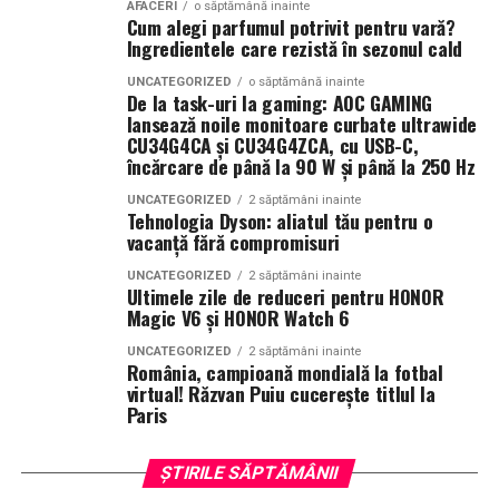
AFACERI
o săptămână inainte
soare și de energia destinațiilor tropicale. Este un
strategic observă frecvent creșteri ale veniturilor și o
Cum alegi parfumul potrivit pentru vară?
parfum care îmbină prospețimea fructelor cu confortul
Ingredientele care rezistă în sezonul cald
poziționare mai bună în piață. Aceste avantaje oferă
notelor cremoase și lemnoase, fiind ideal pentru serile
stabilitate și creează premisele unei dezvoltări
UNCATEGORIZED
o săptămână inainte
de vară.
De la task-uri la gaming: AOC GAMING
sustenabile.
lansează noile monitoare curbate ultrawide
CU34G4CA și CU34G4ZCA, cu USB-C,
Parfumuri create fără limite
În concluzie, integrarea unui website performant cu
încărcare de până la 90 W și până la 250 Hz
optimizarea și promovarea eficientă reprezintă una
Atât
La La Lime
, cât și
Tropic Thunder
fac parte din
Top
UNCATEGORIZED
2 săptămâni inainte
dintre cele mai profitabile direcții de dezvoltare pentru
Tehnologia Dyson: aliatul tău pentru o
Scents
, prima colecție Oriflame inspirată din parfumeria
orice afacere care dorește să își crească numărul de
vacanță fără compromisuri
de nișă.
clienți și să își consolideze prezența online.
UNCATEGORIZED
2 săptămâni inainte
Ultimele zile de reduceri pentru HONOR
Colecția a fost dezvoltată în colaborare cu Givaudan și
(Advertorial AI)
Magic V6 și HONOR Watch 6
cu noua generație de parfumieri ai școlii sale de
parfumerie. În cadrul unui proiect unic, aceștia au
UNCATEGORIZED
2 săptămâni inainte
România, campioană mondială la fotbal
primit aceeași provocare: să creeze fără reguli, fără
virtual! Răzvan Puiu cucerește titlul la
constrângeri comerciale și fără limitări de cost.
Paris
Rezultatul este o colecție de parfumuri moderne,
construite în jurul creativității și al ingredientelor
ȘTIRILE SĂPTĂMÂNII
premium.