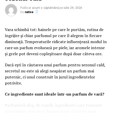
seriozitate și atenție la detalii. În plus, structura clară a
paginilor îi ajută pe vizitatori să găsească rapid
Publicat
acum o săptămână
pe
iulie 29, 2026
informațiile importante și să interacționeze mai ușor cu
De
native
afacerea.
Vara schimbă tot: hainele pe care le purtăm, rutina de
Conținutul are un rol esențial în procesul de atragere și
îngrijire și chiar parfumul pe care îl alegem în fiecare
convingere a publicului. Articolele informative, studiile
dimineață. Temperaturile ridicate influențează modul în
de caz și paginile bine optimizate oferă valoare și
care un parfum evoluează pe piele, iar aromele intense
demonstrează expertiza companiei. Acest lucru
și grele pot deveni copleșitoare după doar câteva ore.
contribuie la dezvoltarea unei relații solide cu
utilizatorii.
Dacă ești în căutarea unui parfum pentru sezonul cald,
secretul nu este să alegi neapărat un parfum mai
Pe lângă experiența oferită de website, vizibilitatea este
puternic, ci unul construit în jurul ingredientelor
un factor decisiv. Chiar și cea mai bună platformă poate
potrivite.
avea rezultate limitate dacă nu este găsită de publicul
potrivit. De aceea, optimizarea și promovarea trebuie să
Ce ingrediente sunt ideale într-un parfum de vară?
facă parte din aceeași strategie.
Parfumierii aleg, de regulă, ingrediente care transmit
Pentru atragerea unui trafic relevant și pentru
prospețime, energie și luminozitate. Citricele sunt