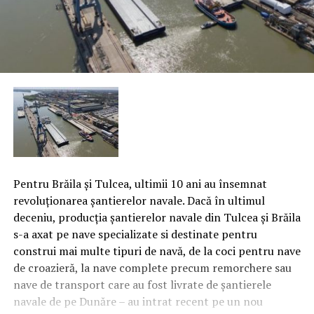
Pentru Brăila şi Tulcea, ultimii 10 ani au însemnat
revoluţionarea şantierelor navale. Dacă în ultimul
deceniu, producţia şantierelor navale din Tulcea şi Brăila
s-a axat pe nave specializate si destinate pentru
construi mai multe tipuri de navă, de la coci pentru nave
de croazieră, la nave complete precum remorchere sau
nave de transport care au fost livrate de şantierele
navale de pe Dunăre – au intrat recent pe un nou