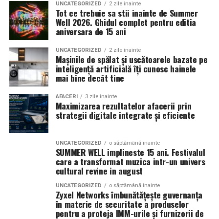
aceeași creație poate avea un miros diferit iarna față de
UNCATEGORIZED
2 zile inainte
Tot ce trebuie sa stii inainte de Summer
vară.
Datele colectate din comportamentul utilizatorilor
Well 2026. Ghidul complet pentru editia
oferă informații valoroase despre performanța website-
aniversara de 15 ani
Parfumurile echilibrate, construite pe contraste între
ului. Analiza acestor informații permite identificarea
prospețime și note de bază persistente, tind să evolueze
paginilor eficiente și a zonelor care necesită
UNCATEGORIZED
2 zile inainte
Mașinile de spălat și uscătoarele bazate pe
mai armonios pe piele în sezonul cald.
îmbunătățiri. Deciziile bazate pe date reale sunt mai
inteligență artificială îți cunosc hainele
eficiente și contribuie la utilizarea optimă a resurselor.
mai bine decât tine
Două parfumuri inspirate de vară și de parfumeria
de nișă
AFACERI
3 zile inainte
Pe lângă optimizarea organică, promovarea plătită
Maximizarea rezultatelor afacerii prin
accelerează procesul de atragere a clienților. Campaniile
strategii digitale integrate și eficiente
Pornind de la această tendință, Oriflame completează
bine configurate permit afișarea ofertelor exact în
colecția Top Scents cu două noi parfumuri create
momentul în care utilizatorii caută produse sau servicii
împreună cu Givaudan, unul dintre liderii mondiali în
UNCATEGORIZED
o săptămână inainte
relevante.
parfumeria fină.
SUMMER WELL implineste 15 ani. Festivalul
care a transformat muzica intr-un univers
Pentru rezultate rapide și măsurabile, companiile
cultural revine in august
investesc în
promovare plătită Google
, o metodă
UNCATEGORIZED
o săptămână inainte
eficientă de generare a lead-urilor și a vânzărilor.
Zyxel Networks îmbunătățește guvernanța
în materie de securitate a produselor
La La Lime
– prospețime reinterpretată
pentru a proteja IMM-urile și furnizorii de