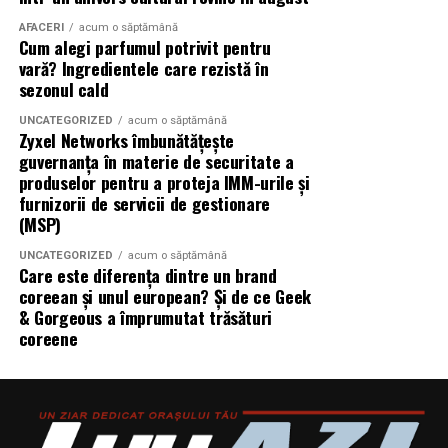
ingredientele premium, creativitatea și accesibilitatea
pot exista în aceeași sticlă.
AFACERI
acum o săptămână
Cum alegi parfumul potrivit pentru
vară? Ingredientele care rezistă în
(Advertorial)
sezonul cald
UNCATEGORIZED
acum o săptămână
Zyxel Networks îmbunătățește
guvernanța în materie de securitate a
produselor pentru a proteja IMM-urile și
furnizorii de servicii de gestionare
(MSP)
UNCATEGORIZED
acum o săptămână
Care este diferența dintre un brand
coreean și unul european? Și de ce Geek
& Gorgeous a împrumutat trăsături
coreene